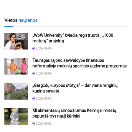
Vietos
naujienos
„WoW University“ kviečia registruotis į „1000
moterų“ projektą
2026-08-06
Tauragės rajono savivaldybė finansuos
neformaliojo mokinių sportinio ugdymo programas
2026-08-06
„Gargždų kūrybos stotyje“ – dar viena renginių
kupina savaitė
2026-08-05
XII akmentašių simpoziumas Kelmėje: miestą
papuošė trys nauji kūriniai
2026-08-05