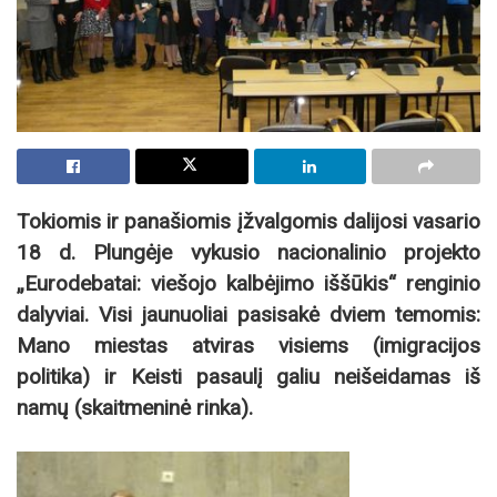
Tokiomis ir panašiomis įžvalgomis dalijosi vasario
18 d. Plungėje vykusio nacionalinio projekto
„Eurodebatai: viešojo kalbėjimo iššūkis“ renginio
dalyviai. Visi jaunuoliai pasisakė dviem temomis:
Mano miestas atviras visiems (imigracijos
politika) ir Keisti pasaulį galiu neišeidamas iš
namų (skaitmeninė rinka).