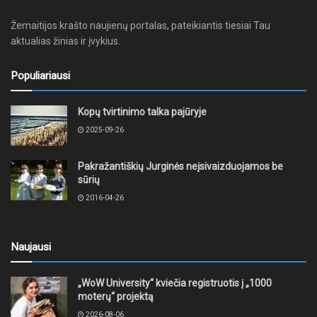
Žemaitijos krašto naujienų portalas, pateikiantis tiesiai Tau
aktualias žinias ir įvykius.
Populiariausi
Kopų tvirtinimo talka pajūryje
2025-09-26
Pakražantiškių Jurginės neįsivaizduojamos be
sūrių
2016-04-26
Naujausi
„WoW University“ kviečia registruotis į „1000
moterų“ projektą
2026-08-06