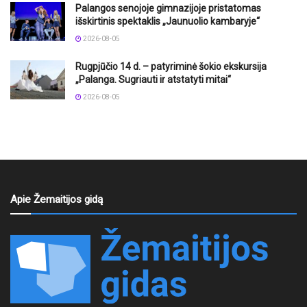
Palangos senojoje gimnazijoje pristatomas
išskirtinis spektaklis „Jaunuolio kambaryje“
2026-08-05
Rugpjūčio 14 d. – patyriminė šokio ekskursija
„Palanga. Sugriauti ir atstatyti mitai“
2026-08-05
Apie Žemaitijos gidą