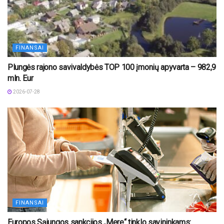
FINANSAI
Plungės rajono savivaldybės TOP 100 įmonių apyvarta – 982,9
mln. Eur
2026-07-28
FINANSAI
Europos Sąjungos sankcijos „Mere“ tinklo savininkams: