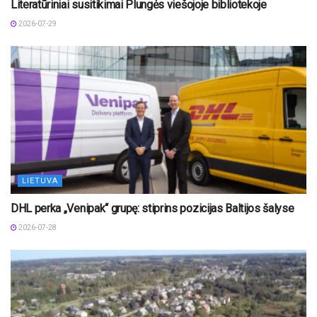
Literatūriniai susitikimai Plungės viešojoje bibliotekoje
2026-07-29
LIETUVA
DHL perka „Venipak“ grupę: stiprins pozicijas Baltijos šalyse
2026-07-28