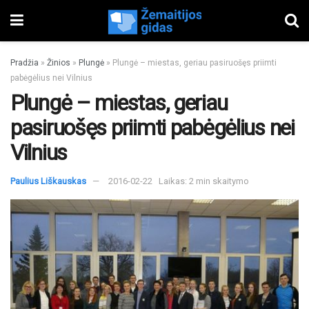
Pradžia
»
Žinios
»
Plungė
»
Plungė – miestas, geriau pasiruošęs priimti
pabėgėlius nei Vilnius
Plungė – miestas, geriau
pasiruošęs priimti pabėgėlius nei
Vilnius
Paulius Liškauskas
2016-02-22
Laikas: 2 min skaitymo