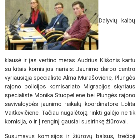
Dalyvių kalbų
klausė ir jas vertino meras Audrius Klišonis kartu
su kitais komisijos nariais: Jaunimo darbo centro
vyriausiąja specialiste Alma Murašoviene, Plungės
rajono policijos komisariato Migracijos skyriaus
specialiste Monika Stuopeliene bei Plungės rajono
savivaldybės jaunimo reikalų koordinatore Lolita
Vaitkevičiene. Tačiau nugalėtoją rinkti galėjo ne tik
komisija, o ir į renginį gausiai susirinkę žiūrovai.
Susumavus komisijos ir žiūrovų balsus, trečioji