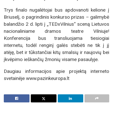
Trys finalo nugalėtojai bus apdovanoti kelione į
Briuselį, o pagrindinis konkurso prizas – galimybė
balandžio 2 d. lipti į „TEDxVilnius“ sceną Lietuvos
nacionaliniame dramos teatre Vilniuje!
Konferencija bus transliuojama tiesiogiai
internetu, todėl renginį galės stebėti ne tik į jį
atėję, bet ir tūkstančiai kitų smalsių ir naujovių bei
įkvėpimo ieškančių žmonių visame pasaulyje.
Daugiau informacijos apie projektą interneto
svetainėje www.pazinkeuropa.lt