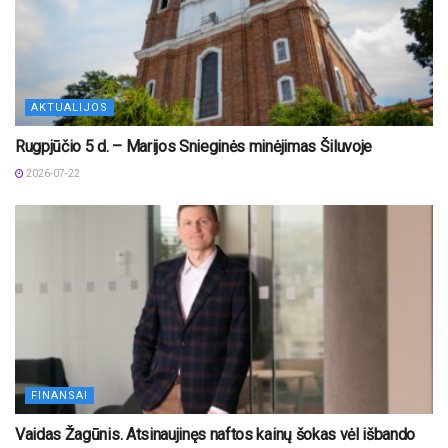
AKTUALIJOS
Rugpjūčio 5 d. – Marijos Snieginės minėjimas Šiluvoje
2026-07-22
FINANSAI
Vaidas Žagūnis. Atsinaujinęs naftos kainų šokas vėl išbando