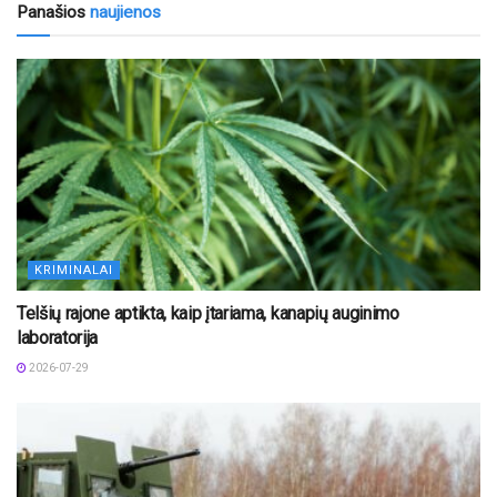
Panašios
naujienos
KRIMINALAI
Telšių rajone aptikta, kaip įtariama, kanapių auginimo
laboratorija
2026-07-29