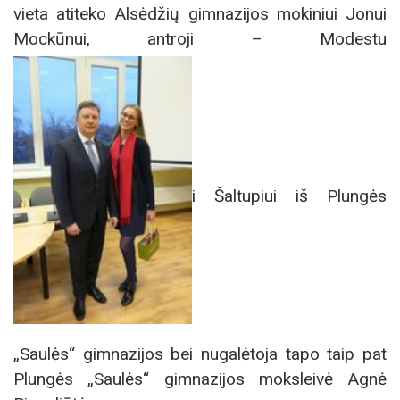
vieta atiteko Alsėdžių gimnazijos mokiniui Jonui
Mockūnui, antroji – Modestu
i Šaltupiui iš Plungės
„Saulės“ gimnazijos bei nugalėtoja tapo taip pat
Plungės „Saulės“ gimnazijos moksleivė Agnė