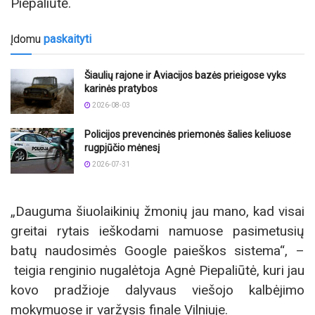
Piepaliūtė.
Įdomu
paskaityti
Šiaulių rajone ir Aviacijos bazės prieigose vyks
karinės pratybos
2026-08-03
Policijos prevencinės priemonės šalies keliuose
rugpjūčio mėnesį
2026-07-31
„Dauguma šiuolaikinių žmonių jau mano, kad visai
greitai rytais ieškodami namuose pasimetusių
batų naudosimės Google paieškos sistema“, –
teigia renginio nugalėtoja Agnė Piepaliūtė, kuri jau
kovo pradžioje dalyvaus viešojo kalbėjimo
mokymuose ir varžysis finale Vilniuje.