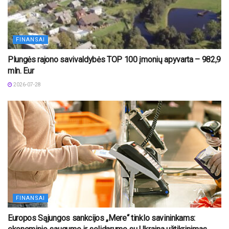
FINANSAI
Plungės rajono savivaldybės TOP 100 įmonių apyvarta – 982,9
mln. Eur
2026-07-28
FINANSAI
Europos Sąjungos sankcijos „Mere“ tinklo savininkams: