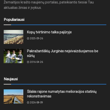
Žemaitijos krašto naujienų portalas, pateikiantis tiesiai Tau
aktualias žinias ir įvykius.
Populiariausi
Kopų tvirtinimo talka pajūryje
2025-09-26
Pakražantiškių Jurginės neįsivaizduojamos be
sūrių
2016-04-26
Naujausi
Šilalės rajone numatytas melioracijos statinių
rekonstravimas
2026-08-09