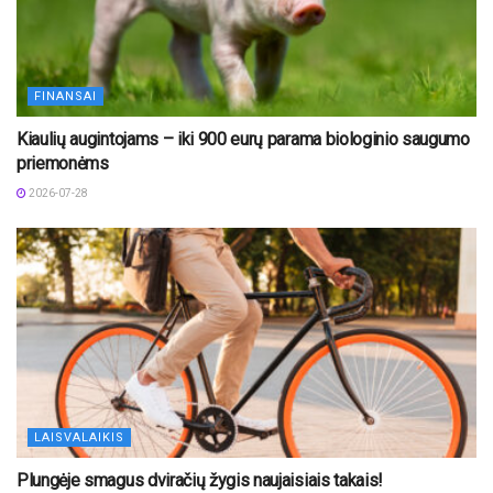
FINANSAI
Kiaulių augintojams – iki 900 eurų parama biologinio saugumo
priemonėms
2026-07-28
LAISVALAIKIS
Plungėje smagus dviračių žygis naujaisiais takais!