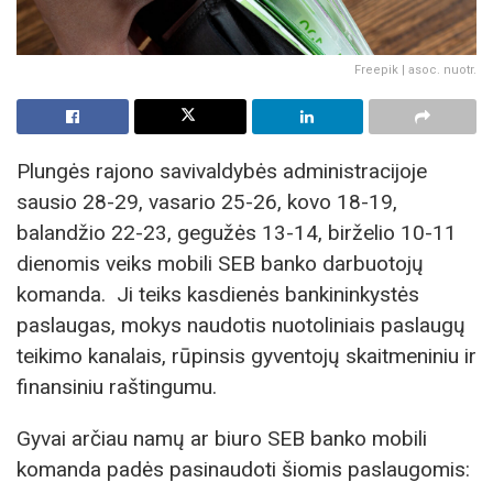
Freepik | asoc. nuotr.
Plungės rajono savivaldybės administracijoje
sausio 28-29, vasario 25-26, kovo 18-19,
balandžio 22-23, gegužės 13-14, birželio 10-11
dienomis veiks mobili SEB banko darbuotojų
komanda. Ji teiks kasdienės bankininkystės
paslaugas, mokys naudotis nuotoliniais paslaugų
teikimo kanalais, rūpinsis gyventojų skaitmeniniu ir
finansiniu raštingumu.
Gyvai arčiau namų ar biuro SEB banko mobili
komanda padės pasinaudoti šiomis paslaugomis: