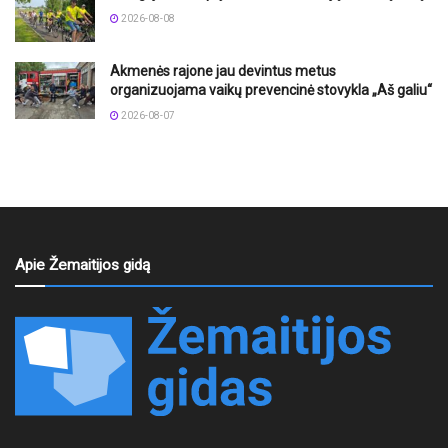
2026-08-08
Akmenės rajone jau devintus metus
organizuojama vaikų prevencinė stovykla „Aš galiu“
2026-08-07
Apie Žemaitijos gidą