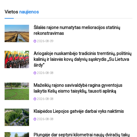
Vietos
naujienos
Šilalės rajone numatytas melioracijos statinių
rekonstravimas
2026-08-09
Ariogaloje nuskambėjo tradicinis tremtinių, politinių
kalinių ir laisvės kovų dalyvių sąskrydis „Su Lietuva
širdy“
2026-08-08
Mažeikių rajono savivaldybė ragina gyventojus
laikytis Kelių eismo taisyklių, tausoti aplinką
2026-08-08
Klaipėdos Liepojos gatvėje darbai vyks naktimis
2026-08-08
Plungėje dar septyni kilometrai naujų dviračių takų