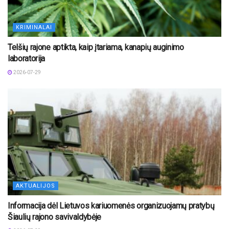
KRIMINALAI
Telšių rajone aptikta, kaip įtariama, kanapių auginimo
laboratorija
2026-07-29
AKTUALIJOS
Informacija dėl Lietuvos kariuomenės organizuojamų pratybų
Šiaulių rajono savivaldybėje