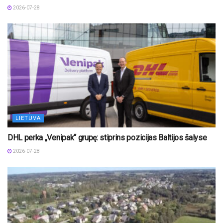
2026-07-28
LIETUVA
DHL perka „Venipak“ grupę: stiprins pozicijas Baltijos šalyse
2026-07-28