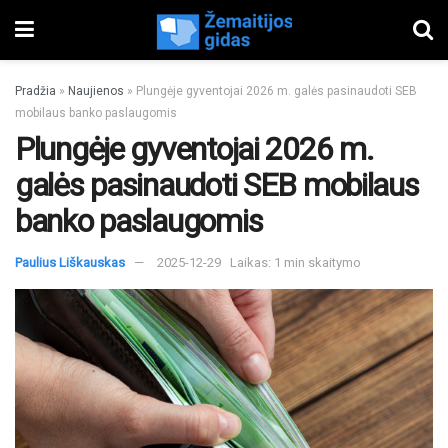
Pradžia
»
Naujienos
»
Plungėje gyventojai 2026 m. galės pasinaudoti SEB
mobilaus banko paslaugomis
Plungėje gyventojai 2026 m.
galės pasinaudoti SEB mobilaus
banko paslaugomis
Paulius Liškauskas
2025-12-29
Laikas: 1 min skaitymo