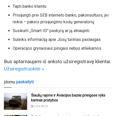
Tapti banko klientu
Prisijungti prie SEB interneto banko, pakonsultuos, jei
reikia – pakeis prisijungimo kodų generatorių
Susikurti „Smart-ID“ paskyrą ar ją atnaujinti
Suteiks informaciją apie Jūsų turimas paslaugas
Operacijos grynaisiais pinigais nebus atliekamos
Bus aptarnaujami iš anksto užsiregistravę klientai.
Užsiregistruokite »
Įdomu
paskaityti
Šiaulių rajone ir Aviacijos bazės prieigose vyks
karinės pratybos
2026-08-03