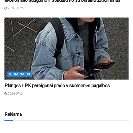
ekonominio saugumo ir solidarumo su Ukraina užtikrinimas
2026-07-25
KRIMINALAI
Plungės r. PK pareigūnai prašo visuomenės pagalbos
2026-07-24
Reklama