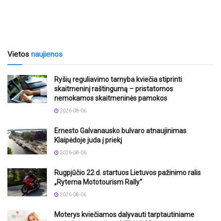
Vietos
naujienos
Ryšių reguliavimo tarnyba kviečia stiprinti
skaitmeninį raštingumą – pristatomos
nemokamos skaitmeninės pamokos
2026-08-06
Ernesto Galvanausko bulvaro atnaujinimas
Klaipėdoje juda į priekį
2026-08-06
Rugpjūčio 22 d. startuos Lietuvos pažinimo ralis
„Ryterna Mototourism Rally“
2026-08-06
Moterys kviečiamos dalyvauti tarptautiniame