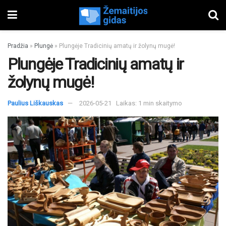
Pradžia
»
Plungė
»
Plungėje Tradicinių amatų ir žolynų mugė!
Plungėje Tradicinių amatų ir
žolynų mugė!
Paulius Liškauskas
2026-05-21
Laikas: 1 min skaitymo