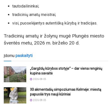
tautodailininkai;
tradicinių amatų meistrai;
visi, puoselėjantys autentišką kūrybą ir tradicijas.
Tradicinių amatų ir žolynų mugė Plungės miesto
šventės metu, 2026 m. birželio 20 d.
Įdomu
paskaityti
„Gargždų kūrybos stotyje“ – dar viena renginių
kupina savaitė
2026-08-05
XII akmentašių simpoziumas Kelmėje: miestą
papuošė trys nauji kūriniai
2026-08-05