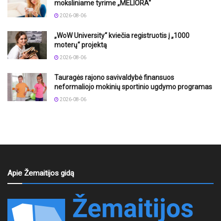
moksliniame tyrime „MELIORA“
2026-08-06
„WoW University“ kviečia registruotis į „1000
moterų“ projektą
2026-08-06
Tauragės rajono savivaldybė finansuos
neformaliojo mokinių sportinio ugdymo programas
2026-08-06
Apie Žemaitijos gidą