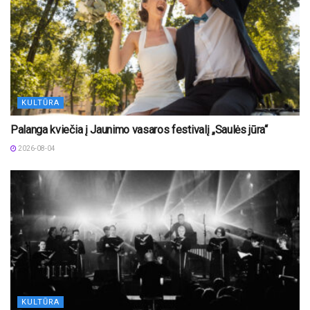
KULTŪRA
Palanga kviečia į Jaunimo vasaros festivalį „Saulės jūra“
2026-08-04
KULTŪRA