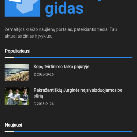
Žemaitijos krašto naujienų portalas, pateikiantis tiesiai Tau
aktualias žinias ir įvykius.
Populiariausi
Kopų tvirtinimo talka pajūryje
2025-09-26
Pakražantiškių Jurginės neįsivaizduojamos be
sūrių
2016-04-26
Naujausi