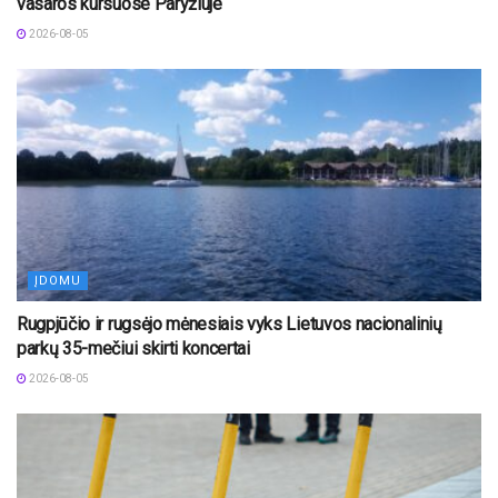
vasaros kursuose Paryžiuje
2026-08-05
ĮDOMU
Rugpjūčio ir rugsėjo mėnesiais vyks Lietuvos nacionalinių
parkų 35-mečiui skirti koncertai
2026-08-05