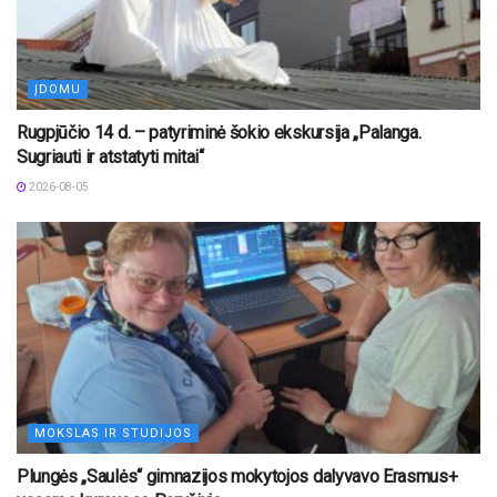
ĮDOMU
Rugpjūčio 14 d. – patyriminė šokio ekskursija „Palanga.
Sugriauti ir atstatyti mitai“
2026-08-05
MOKSLAS IR STUDIJOS
Plungės „Saulės“ gimnazijos mokytojos dalyvavo Erasmus+