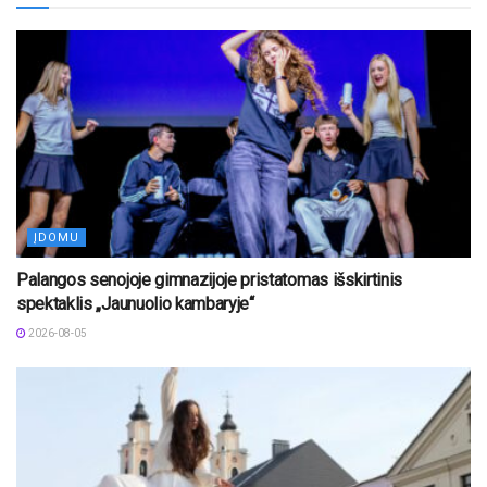
ĮDOMU
Palangos senojoje gimnazijoje pristatomas išskirtinis
spektaklis „Jaunuolio kambaryje“
2026-08-05