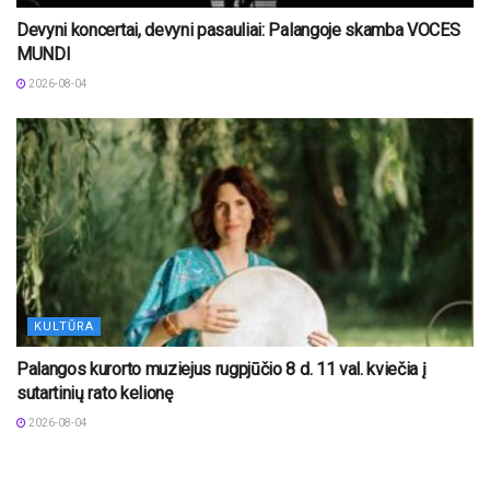
Devyni koncertai, devyni pasauliai: Palangoje skamba VOCES
MUNDI
2026-08-04
KULTŪRA
Palangos kurorto muziejus rugpjūčio 8 d. 11 val. kviečia į
sutartinių rato kelionę
2026-08-04