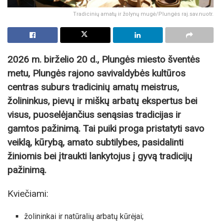
Tradicinių amatų ir žolynų mugė/Plungės raj.sav.nuotr.
2026 m. birželio 20 d., Plungės miesto šventės
metu, Plungės rajono savivaldybės kultūros
centras suburs tradicinių amatų meistrus,
žolininkus, pievų ir miškų arbatų ekspertus bei
visus, puoselėjančius senąsias tradicijas ir
gamtos pažinimą. Tai puiki proga pristatyti savo
veiklą, kūrybą, amato subtilybes, pasidalinti
žiniomis bei įtraukti lankytojus į gyvą tradicijų
pažinimą.
Kviečiami:
žolininkai ir natūralių arbatų kūrėjai;