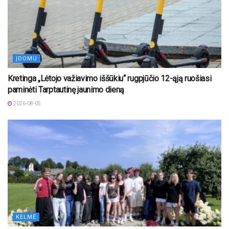
ĮDOMU
Kretinga „Lėtojo važiavimo iššūkiu“ rugpjūčio 12-ąją ruošiasi
paminėti Tarptautinę jaunimo dieną
2026-08-05
KELMĖ