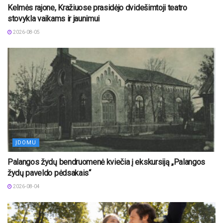
Kelmės rajone, Kražiuose prasidėjo dvidešimtoji teatro
stovykla vaikams ir jaunimui
2026-08-05
ĮDOMU
Palangos žydų bendruomenė kviečia į ekskursiją „Palangos
žydų paveldo pėdsakais“
2026-08-04