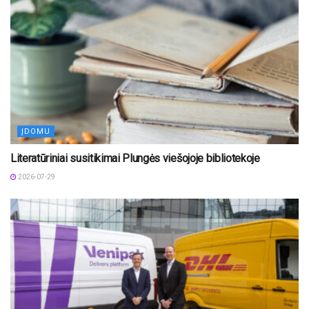
ĮDOMU
Literatūriniai susitikimai Plungės viešojoje bibliotekoje
2026-07-29