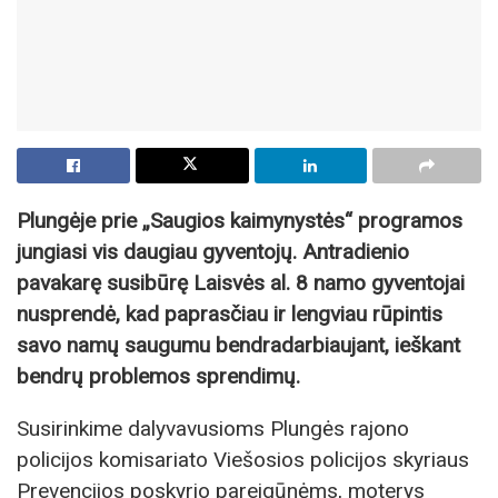
Plungėje prie „Saugios kaimynystės“ programos
jungiasi vis daugiau gyventojų. Antradienio
pavakarę susibūrę Laisvės al. 8 namo gyventojai
nusprendė, kad paprasčiau ir lengviau rūpintis
savo namų saugumu bendradarbiaujant, ieškant
bendrų problemos sprendimų.
Susirinkime dalyvavusioms Plungės rajono
policijos komisariato Viešosios policijos skyriaus
Prevencijos poskyrio pareigūnėms, moterys