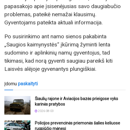
papasakojo apie įsisenėjusias savo daugiabučio
problemas, pateikė nemažai klausimų.
Gyventojams pateikta aktuali informacija.
Po susirinkimo ant namo sienos pakabinta
„Saugios kaimynystės“ įkūrimą žyminti lenta
sudomino ir aplinkinių namų gyventojus, tad
tikimasi, kad norą gyventi saugiau pareikš kiti
Laisvės alėjoje gyvenantys plungiškiai.
Įdomu
paskaityti
Šiaulių rajone ir Aviacijos bazės prieigose vyks
karinės pratybos
2026-08-03
Policijos prevencinės priemonės šalies keliuose
rugpjūčio mėnesį