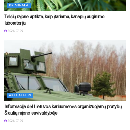
KRIMINALAI
Telšių rajone aptikta, kaip įtariama, kanapių auginimo
laboratorija
2026-07-29
AKTUALIJOS
Informacija dėl Lietuvos kariuomenės organizuojamų pratybų
Šiaulių rajono savivaldybėje
2026-07-29