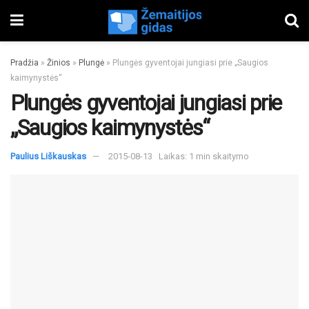
Pradžia
»
Žinios
»
Plungė
»
Plungės gyventojai jungiasi prie „Saugios
kaimynystės“
Plungės gyventojai jungiasi prie
„Saugios kaimynystės“
Paulius Liškauskas
2015-08-13
Laikas: 1 min skaitymo