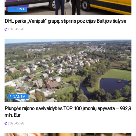
LIETUVA
DHL perka „Venipak“ grupę: stiprins pozicijas Baltijos šalyse
2026-07-28
FINANSAI
Plungės rajono savivaldybės TOP 100 įmonių apyvarta – 982,9
mln. Eur
2026-07-28