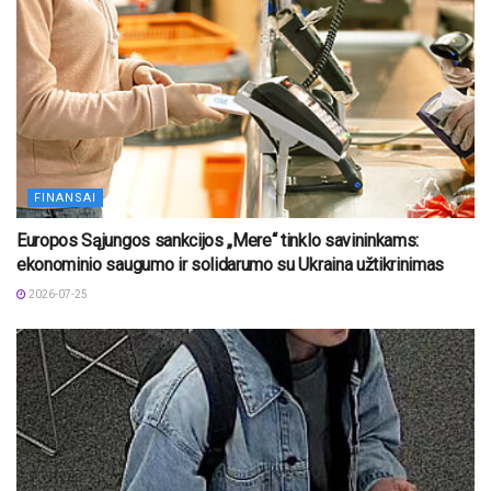
FINANSAI
Europos Sąjungos sankcijos „Mere“ tinklo savininkams:
ekonominio saugumo ir solidarumo su Ukraina užtikrinimas
2026-07-25