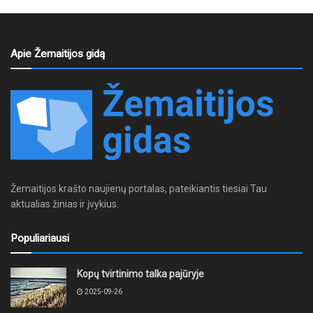
Apie Žemaitijos gidą
Žemaitijos krašto naujienų portalas, pateikiantis tiesiai Tau
aktualias žinias ir įvykius.
Populiariausi
Kopų tvirtinimo talka pajūryje
2025-09-26