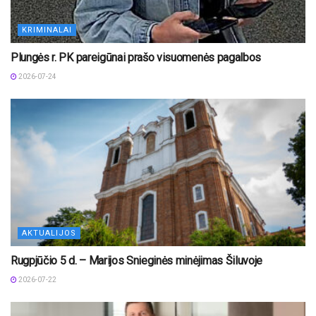
KRIMINALAI
Plungės r. PK pareigūnai prašo visuomenės pagalbos
2026-07-24
AKTUALIJOS
Rugpjūčio 5 d. – Marijos Snieginės minėjimas Šiluvoje
2026-07-22