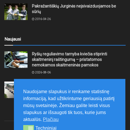
Pakražantiškių Jurginės neįsivaizduojamos be
sūrių
2016-04-26
Naujausi
Ryšių reguliavimo tarnyba kviečia stiprinti
skaitmeninį raštingumą – pristatomos
nemokamos skaitmeninės pamokos
2026-08-06
Ernesto Galvanausko bulvaro atnaujinimas
Klaipėdoje juda į priekį
Naudojame slapukus ir renkame statistinę
2026-08-06
informaciją, kad užtikrintume geriausią patirtį
mūsų svetainėje. Žemiau galite leisti visus
slapukus ar išsaugoti tik tuos, kurie jums
aktualūs.
Plačiau
Techniniai
Techniniai