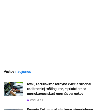
Vietos
naujienos
Ryšių reguliavimo tarnyba kviečia stiprinti
skaitmeninį raštingumą – pristatomos
nemokamos skaitmeninės pamokos
2026-08-06
Ernesto Galvanausko bulvaro atnaujinimas