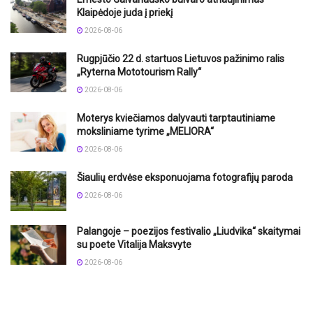
Klaipėdoje juda į priekį
2026-08-06
Rugpjūčio 22 d. startuos Lietuvos pažinimo ralis
„Ryterna Mototourism Rally“
2026-08-06
Moterys kviečiamos dalyvauti tarptautiniame
moksliniame tyrime „MELIORA“
2026-08-06
Šiaulių erdvėse eksponuojama fotografijų paroda
2026-08-06
Palangoje – poezijos festivalio „Liudvika“ skaitymai
su poete Vitalija Maksvyte
2026-08-06