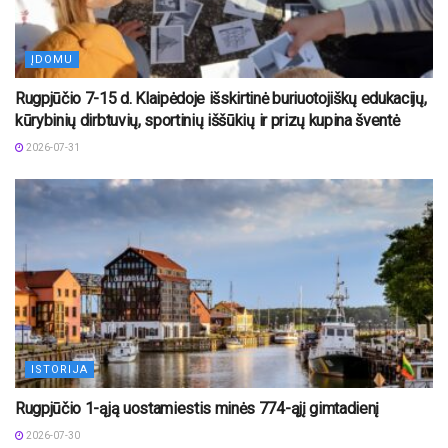
ĮDOMU
Rugpjūčio 7-15 d. Klaipėdoje išskirtinė buriuotojiškų edukacijų,
kūrybinių dirbtuvių, sportinių iššūkių ir prizų kupina šventė
2026-07-31
ISTORIJA
Rugpjūčio 1-ąją uostamiestis minės 774-ąjį gimtadienį
2026-07-30