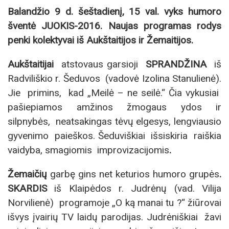
Balandžio 9 d. šeštadienį, 15 val. vyks humoro
šventė JUOKIS-2016. Naujas programas rodys
penki kolektyvai iš Aukštaitijos ir Žemaitijos.
Aukštaitijai
atstovaus garsioji
SPRANDŽINA
iš
Radviliškio r. Šeduvos (vadovė Izolina Stanulienė).
Jie primins, kad „Meilė – ne seilė.“ Čia vykusiai
pašiepiamos amžinos žmogaus ydos ir
silpnybės, neatsakingas tėvų elgesys, lengviausio
gyvenimo paieškos. Šeduviškiai išsiskiria raiškia
vaidyba, smagiomis improvizacijomis
.
Žemaičių
garbę gins net keturios humoro grupės
.
SKARDIS
iš Klaipėdos r. Judrėnų (vad. Vilija
Norvilienė) programoje „O ką manai tu ?“ žiūrovai
išvys įvairių TV laidų parodijas. Judrėniškiai žavi