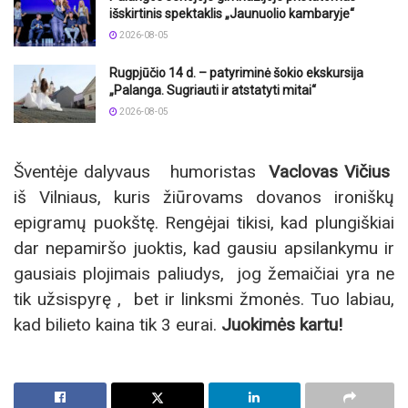
išskirtinis spektaklis „Jaunuolio kambaryje“
2026-08-05
Rugpjūčio 14 d. – patyriminė šokio ekskursija
„Palanga. Sugriauti ir atstatyti mitai“
2026-08-05
Šventėje dalyvaus humoristas
Vaclovas Vičius
iš Vilniaus, kuris žiūrovams dovanos ironiškų
epigramų puokštę. Rengėjai tikisi, kad plungiškiai
dar nepamiršo juoktis, kad gausiu apsilankymu ir
gausiais plojimais paliudys, jog žemaičiai yra ne
tik užsispyrę , bet ir linksmi žmonės. Tuo labiau,
kad bilieto kaina tik 3 eurai.
Juokimės kartu!