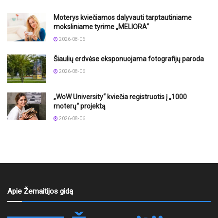
Moterys kviečiamos dalyvauti tarptautiniame
moksliniame tyrime „MELIORA“
2026-08-06
Šiaulių erdvėse eksponuojama fotografijų paroda
2026-08-06
„WoW University“ kviečia registruotis į „1000
moterų“ projektą
2026-08-06
Apie Žemaitijos gidą