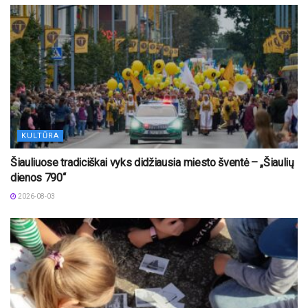
KULTŪRA
Šiauliuose tradiciškai vyks didžiausia miesto šventė – „Šiaulių
dienos 790“
2026-08-03