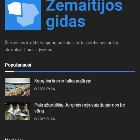
Žemaitijos krašto naujienų portalas, pateikiantis tiesiai Tau
aktualias žinias ir įvykius.
Populiariausi
Kopų tvirtinimo talka pajūryje
2025-09-26
Pakražantiškių Jurginės neįsivaizduojamos be
sūrių
2016-04-26