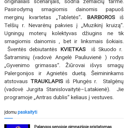
originaliais scenarijais, sodria žemaičių tarme.
Pasirodymą smagiomis dainomis papuoš
merginų kvartetas „Tabletės“
. BARBOROS
iš
Telšių r. Nevarėnų pakvies į „Muzikinį kruizą“.
Ugningų moterų kolektyvas džiugins ne tik
smagiomis dainomis , bet ir linksmais šokiais.
Šventės debiutantės
KVIETKAS
iš Skuodo r.
Šatraminių (vadovė Angelė Pauliuvienė ) rodys
„Gyvenimo grimasas“. Žiūrovai išvys smagų
Palergonijos ir Agnietės duetą. Šeimininkams
atstovaus
TRAUKLAPIS
iš Plungės r. Stalgėnų
(vadovė Jurgita Stanislovaitytė–Latakienė). Jie
programoje „Antras dublis“ keliaus į vestuves.
Įdomu
paskaityti
Palangos senojoje gimnazijoje pristatomas