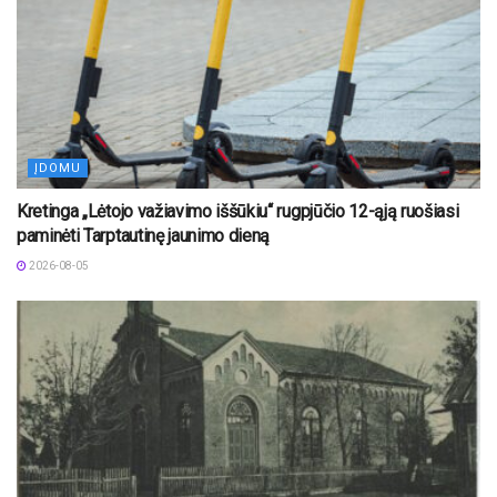
ĮDOMU
Kretinga „Lėtojo važiavimo iššūkiu“ rugpjūčio 12-ąją ruošiasi
paminėti Tarptautinę jaunimo dieną
2026-08-05