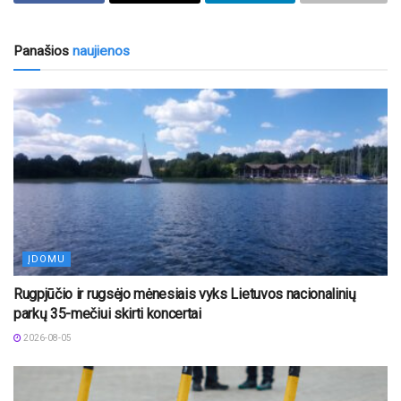
Panašios
naujienos
ĮDOMU
Rugpjūčio ir rugsėjo mėnesiais vyks Lietuvos nacionalinių
parkų 35-mečiui skirti koncertai
2026-08-05