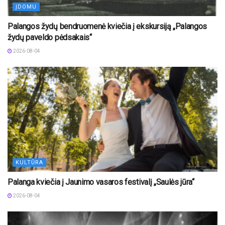
ĮDOMU
Palangos žydų bendruomenė kviečia į ekskursiją „Palangos
žydų paveldo pėdsakais“
2026-08-04
KULTŪRA
Palanga kviečia į Jaunimo vasaros festivalį „Saulės jūra“
2026-08-04