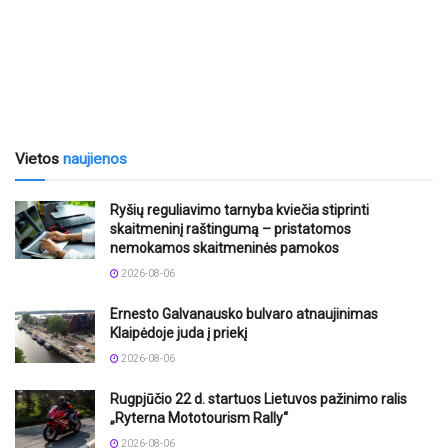
Vietos
naujienos
Ryšių reguliavimo tarnyba kviečia stiprinti
skaitmeninį raštingumą – pristatomos
nemokamos skaitmeninės pamokos
2026-08-06
Ernesto Galvanausko bulvaro atnaujinimas
Klaipėdoje juda į priekį
2026-08-06
Rugpjūčio 22 d. startuos Lietuvos pažinimo ralis
„Ryterna Mototourism Rally“
2026-08-06