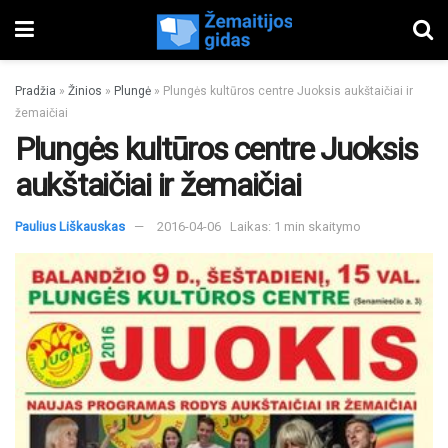
Pradžia
»
Žinios
»
Plungė
»
Plungės kultūros centre Juoksis aukštaičiai ir
žemaičiai
Plungės kultūros centre Juoksis
aukštaičiai ir žemaičiai
Paulius Liškauskas
2016-04-06
Laikas: 1 min skaitymo