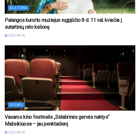
KULTŪRA
Palangos kurorto muziejus rugpjūčio 8 d. 11 val. kviečia į
sutartinių rato kelionę
2026-08-04
ĮDOMU
Vasaros kino festivalis „Sidabrinės gervės naktys“
Mažeikiuose – jau penktadienį
2026-08-04