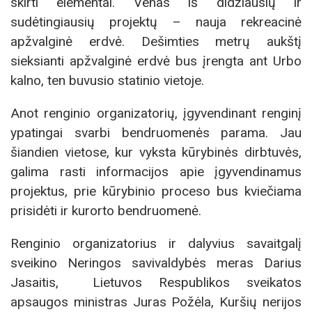
skirti elementai. Venas iš didžiausių ir
sudėtingiausių projektų – nauja rekreacinė
apžvalginė erdvė. Dešimties metrų aukštį
sieksianti apžvalginė erdvė bus įrengta ant Urbo
kalno, ten buvusio statinio vietoje.
Anot renginio organizatorių, įgyvendinant renginį
ypatingai svarbi bendruomenės parama. Jau
šiandien vietose, kur vyksta kūrybinės dirbtuvės,
galima rasti informacijos apie įgyvendinamus
projektus, prie kūrybinio proceso bus kviečiama
prisidėti ir kurorto bendruomenė.
Renginio organizatorius ir dalyvius savaitgalį
sveikino Neringos savivaldybės meras Darius
Jasaitis, Lietuvos Respublikos sveikatos
apsaugos ministras Juras Požėla, Kuršių nerijos