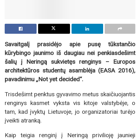
Savaitgalį prasidėjo apie pusę tūkstančio
kūrybingo jaunimo iš daugiau nei penkiasdešimt
šalių į Neringą sukvietęs renginys – Europos
architektūros studentų asamblėja (EASA 2016),
pavadinimu „Not yet decided“.
Trisdešimt penktus gyvavimo metus skaičiuojantis
renginys kasmet vyksta vis kitoje valstybėje, o
tam, kad įvyktų Lietuvoje, jo organizatoriai turėjo
įveikti atranką.
Kaip teigia renginį į Neringą privilioję jaunieji