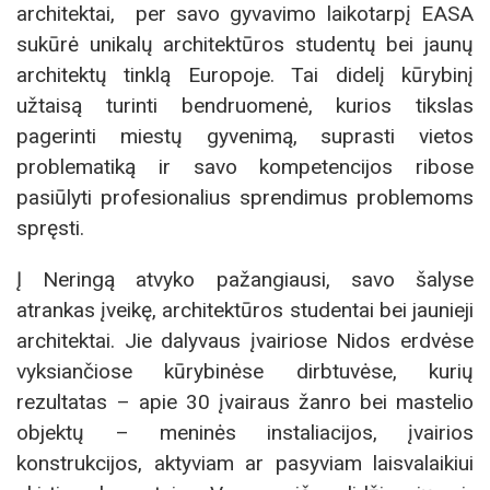
architektai, per savo gyvavimo laikotarpį EASA
sukūrė unikalų architektūros studentų bei jaunų
architektų tinklą Europoje. Tai didelį kūrybinį
užtaisą turinti bendruomenė, kurios tikslas
pagerinti miestų gyvenimą, suprasti vietos
problematiką ir savo kompetencijos ribose
pasiūlyti profesionalius sprendimus problemoms
spręsti.
Į Neringą atvyko pažangiausi, savo šalyse
atrankas įveikę, architektūros studentai bei jaunieji
architektai. Jie dalyvaus įvairiose Nidos erdvėse
vyksiančiose kūrybinėse dirbtuvėse, kurių
rezultatas – apie 30 įvairaus žanro bei mastelio
objektų – meninės instaliacijos, įvairios
konstrukcijos, aktyviam ar pasyviam laisvalaikiui