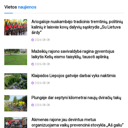
Vietos
naujienos
Ariogaloje nuskambėjo tradicinis tremtinių, politinių
kalinių ir laisvės kovų dalyvių sąskrydis „Su Lietuva
širdy“
2026-08-08
Mažeikių rajono savivaldybė ragina gyventojus
laikytis Kelių eismo taisyklių, tausoti aplinką
2026-08-08
Klaipėdos Liepojos gatvėje darbai vyks naktimis
2026-08-08
Plungėje dar septyni kilometrai naujų dviračių takų
2026-08-08
Akmenės rajone jau devintus metus
organizuojama vaikų prevencinė stovykla „Aš galiu“