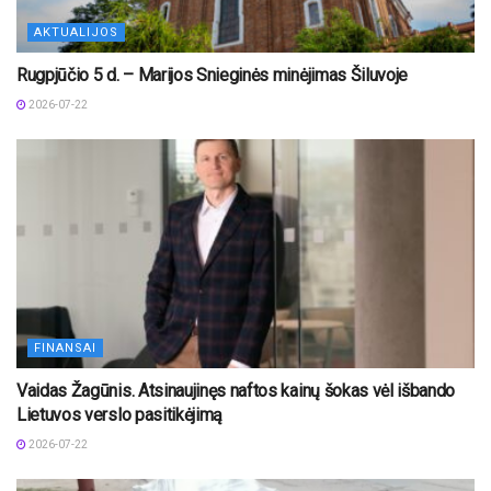
AKTUALIJOS
Rugpjūčio 5 d. – Marijos Snieginės minėjimas Šiluvoje
2026-07-22
FINANSAI
Vaidas Žagūnis. Atsinaujinęs naftos kainų šokas vėl išbando
Lietuvos verslo pasitikėjimą
2026-07-22