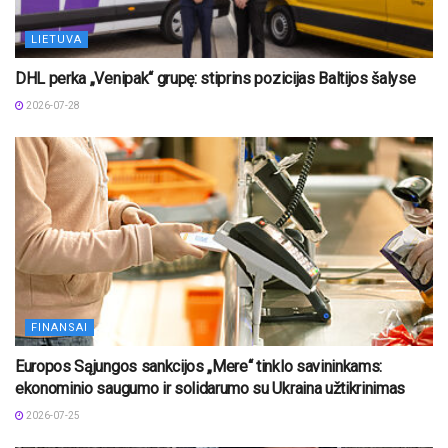
LIETUVA
DHL perka „Venipak“ grupę: stiprins pozicijas Baltijos šalyse
2026-07-28
FINANSAI
Europos Sąjungos sankcijos „Mere“ tinklo savininkams:
ekonominio saugumo ir solidarumo su Ukraina užtikrinimas
2026-07-25