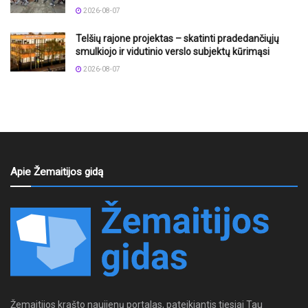
2026-08-07
Telšių rajone projektas – skatinti pradedančiųjų
smulkiojo ir vidutinio verslo subjektų kūrimąsi
2026-08-07
Apie Žemaitijos gidą
Žemaitijos krašto naujienų portalas, pateikiantis tiesiai Tau