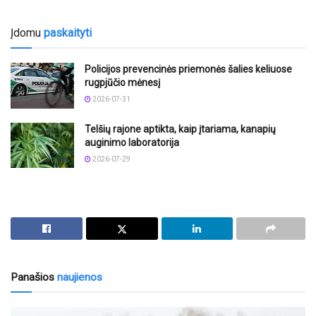
Įdomu
paskaityti
Policijos prevencinės priemonės šalies keliuose
rugpjūčio mėnesį
2026-07-31
Telšių rajone aptikta, kaip įtariama, kanapių
auginimo laboratorija
2026-07-29
Panašios
naujienos