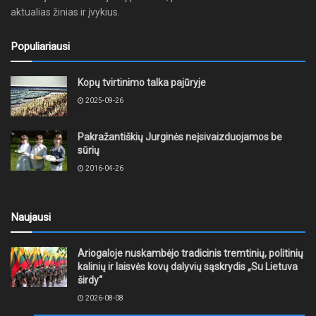
aktualias žinias ir įvykius.
Populiariausi
Kopų tvirtinimo talka pajūryje
2025-09-26
Pakražantiškių Jurginės neįsivaizduojamos be
sūrių
2016-04-26
Naujausi
Ariogaloje nuskambėjo tradicinis tremtinių, politinių
kalinių ir laisvės kovų dalyvių sąskrydis „Su Lietuva
širdy“
2026-08-08