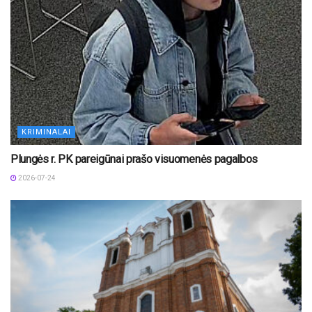
KRIMINALAI
Plungės r. PK pareigūnai prašo visuomenės pagalbos
2026-07-24