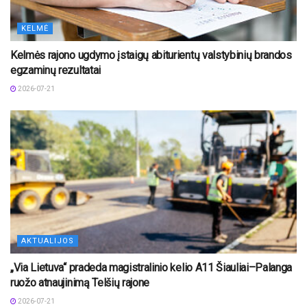
KELMĖ
Kelmės rajono ugdymo įstaigų abiturientų valstybinių brandos
egzaminų rezultatai
2026-07-21
AKTUALIJOS
„Via Lietuva“ pradeda magistralinio kelio A11 Šiauliai–Palanga
ruožo atnaujinimą Telšių rajone
2026-07-21