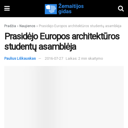
Pradžia
»
Naujienos
»
Prasidėjo Europos architektūros studentų asamblėja
Prasidėjo Europos architektūros
studentų asamblėja
Paulius Liškauskas
2016-07-27
Laikas: 2 min skaitymo