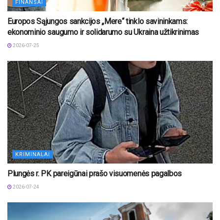
FINANSAI
Europos Sąjungos sankcijos „Mere“ tinklo savininkams:
ekonominio saugumo ir solidarumo su Ukraina užtikrinimas
2026-07-25
KRIMINALAI
Plungės r. PK pareigūnai prašo visuomenės pagalbos
2026-07-24