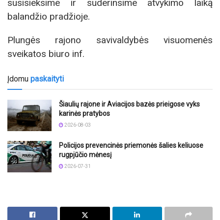
susisieksime ir suderinsime atvykimo laiką
balandžio pradžioje.
Plungės rajono savivaldybės visuomenės
sveikatos biuro inf.
Įdomu
paskaityti
Šiaulių rajone ir Aviacijos bazės prieigose vyks
karinės pratybos
2026-08-03
Policijos prevencinės priemonės šalies keliuose
rugpjūčio mėnesį
2026-07-31