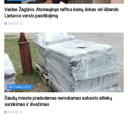
Vaidas Žagūnis. Atsinaujinęs naftos kainų šokas vėl išbando
Lietuvos verslo pasitikėjimą
2026-07-22
AKTUALIJOS
Šiaulių mieste pradedamas nemokamas asbesto atliekų
surinkimas ir išvežimas
2026-07-22