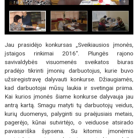
-
+
1
Iš 3
Jau prasidėjo konkursas „Sveikiausios įmonės,
įstaigos rinkimai 2016“. Plungės rajono
savivaldybės visuomenės sveikatos biuras
pradėjo tikrinti įmonių darbuotojus, kurie buvo
užsiregistravę dalyvauti konkurse. Džiaugiamės,
kad darbuotojai mūsų laukia ir svetingai priima.
Kai kurios įmonės šiame konkurse dalyvauja jau
antrą kartą. Smagu matyti tų darbuotojų veidus,
kurių duomenys, palyginti su praėjusiais metais,
pagerėjo, kūnai sutvirtėjo, o veiduose atsirado
pavasariška šypsena. Su kitomis įmonėmis