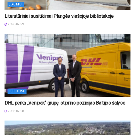
ĮDOMU
Literatūriniai susitikimai Plungės viešojoje bibliotekoje
2026-07-29
LIETUVA
DHL perka „Venipak“ grupę: stiprins pozicijas Baltijos šalyse
2026-07-28