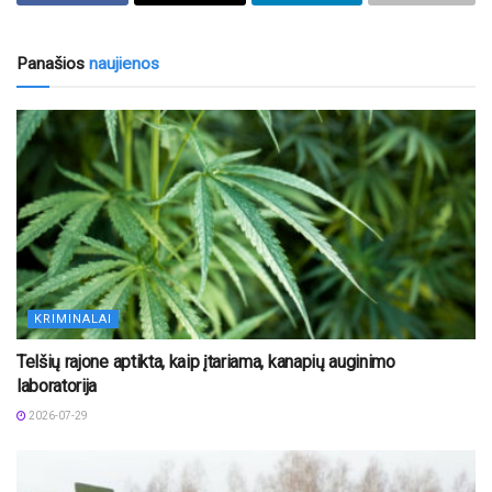
Panašios
naujienos
KRIMINALAI
Telšių rajone aptikta, kaip įtariama, kanapių auginimo
laboratorija
2026-07-29