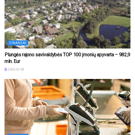
FINANSAI
Plungės rajono savivaldybės TOP 100 įmonių apyvarta – 982,9
mln. Eur
2026-07-28