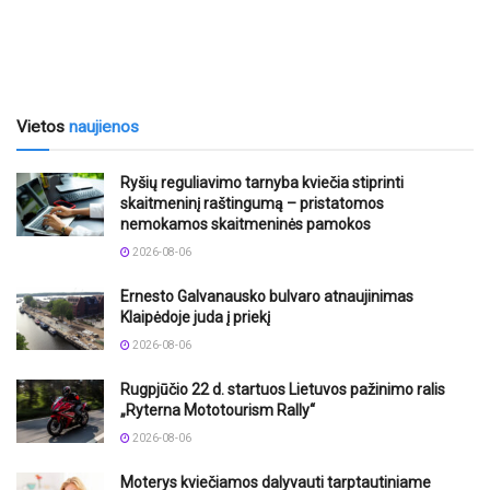
Vietos
naujienos
Ryšių reguliavimo tarnyba kviečia stiprinti
skaitmeninį raštingumą – pristatomos
nemokamos skaitmeninės pamokos
2026-08-06
Ernesto Galvanausko bulvaro atnaujinimas
Klaipėdoje juda į priekį
2026-08-06
Rugpjūčio 22 d. startuos Lietuvos pažinimo ralis
„Ryterna Mototourism Rally“
2026-08-06
Moterys kviečiamos dalyvauti tarptautiniame