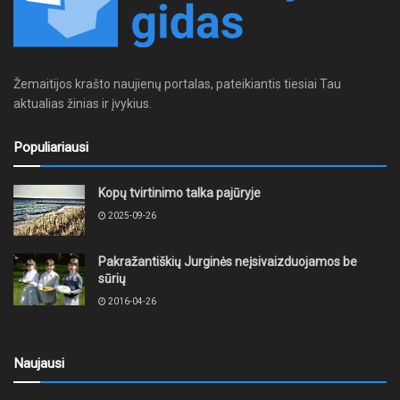
Žemaitijos krašto naujienų portalas, pateikiantis tiesiai Tau
aktualias žinias ir įvykius.
Populiariausi
Kopų tvirtinimo talka pajūryje
2025-09-26
Pakražantiškių Jurginės neįsivaizduojamos be
sūrių
2016-04-26
Naujausi