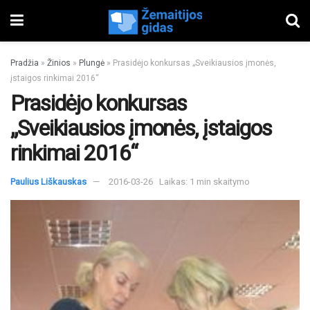
Pradžia
»
Žinios
»
Plungė
»
Prasidėjo konkursas „Sveikiausios įmonės,
įstaigos rinkimai 2016“
Prasidėjo konkursas
„Sveikiausios įmonės, įstaigos
rinkimai 2016“
Paulius Liškauskas
2016-03-26
Laikas: 1 min skaitymo