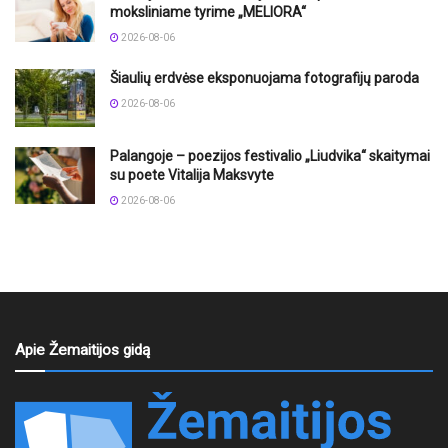
moksliniame tyrime „MELIORA“
2026-08-06
Šiaulių erdvėse eksponuojama fotografijų paroda
2026-08-06
Palangoje – poezijos festivalio „Liudvika“ skaitymai
su poete Vitalija Maksvyte
2026-08-06
Apie Žemaitijos gidą