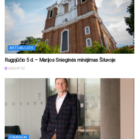
AKTUALIJOS
Rugpjūčio 5 d. – Marijos Snieginės minėjimas Šiluvoje
2026-07-22
FINANSAI