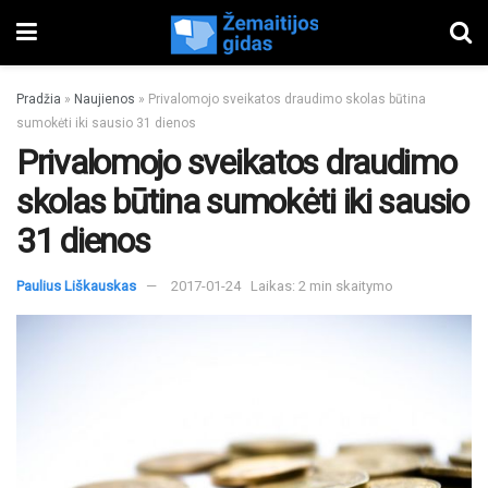
Pradžia
»
Naujienos
»
Privalomojo sveikatos draudimo skolas būtina
sumokėti iki sausio 31 dienos
Privalomojo sveikatos draudimo
skolas būtina sumokėti iki sausio
31 dienos
Paulius Liškauskas
2017-01-24
Laikas: 2 min skaitymo