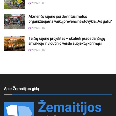
2026-08-08
Akmenės rajone jau devintus metus
organizuojama vaikų prevencinė stovykla „Aš galiu“
2026-08-07
Telšių rajone projektas – skatinti pradedančiųjų
smulkiojo ir vidutinio verslo subjektų kūrimąsi
2026-08-07
Apie Žemaitijos gidą