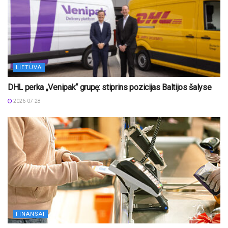
LIETUVA
DHL perka „Venipak“ grupę: stiprins pozicijas Baltijos šalyse
2026-07-28
FINANSAI