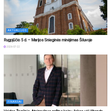
AKTUALIJOS
Rugpjūčio 5 d. – Marijos Snieginės minėjimas Šiluvoje
2026-07-22
FINANSAI