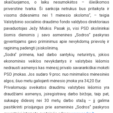
skaičiuojamos, o laiku nesumokėtos – išieškomos
priverstine tvarka. Ši sankcija netrukus bus pritaikyta ir
visoms didesnėms nei 1 mėnesio skoloms“, ­­– teigia
Valstybinio socialinio draudimo fondo valdybos direktoriaus
pavaduotojas Ježy Miskis. Pasak jo, visi PSD skolininkai
šiomis dienomis į savo asmenines „Sodros“ paskyras
gyventojams gavo priminimus apie nevykdomą prievolę ir
raginimą padengti įsiskolinimą.
„Sodra“ primena, kad darbo santykių neturintys, jokios
ekonominės veiklos nevykdantys ir valstybės lėšomis
nedrausti asmenys kas mėnesį privalo savarankiškai mokėti
PSD įmokas. Jos sudaro 9 proc. nuo minimalios mėnesinės
algos; šiuo metu galiojanti mėnesio įmoka yra 34,20 Eur.
Privalomuoju sveikatos draudimu valstybės lėšomis yra
draudžiami asmenys, įsiregistravę darbo biržoje, taip pat,
sukaupę didesnį nei 30 metų darbo stažą – jį galima
pasitikrinti prisijungus prie asmeninės „Sodros“ paskyros