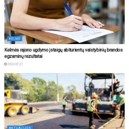
KELMĖ
Kelmės rajono ugdymo įstaigų abiturientų valstybinių brandos
egzaminų rezultatai
2026-07-21
AKTUALIJOS