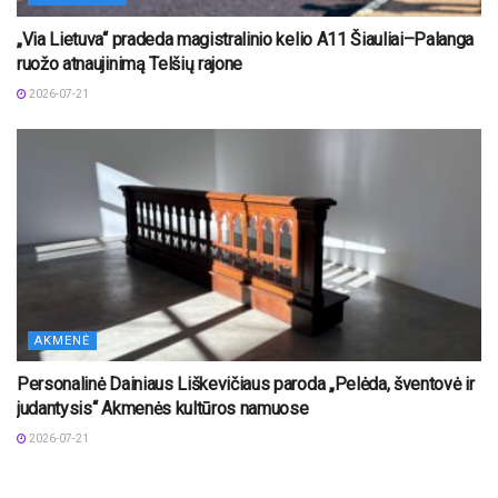
„Via Lietuva“ pradeda magistralinio kelio A11 Šiauliai–Palanga
ruožo atnaujinimą Telšių rajone
2026-07-21
AKMENĖ
Personalinė Dainiaus Liškevičiaus paroda „Pelėda, šventovė ir
judantysis“ Akmenės kultūros namuose
2026-07-21