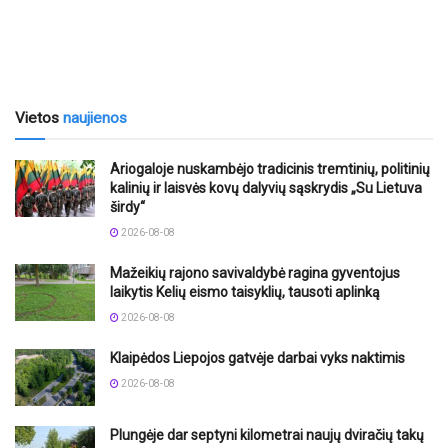
Vietos
naujienos
Ariogaloje nuskambėjo tradicinis tremtinių, politinių
kalinių ir laisvės kovų dalyvių sąskrydis „Su Lietuva
širdy“
2026-08-08
Mažeikių rajono savivaldybė ragina gyventojus
laikytis Kelių eismo taisyklių, tausoti aplinką
2026-08-08
Klaipėdos Liepojos gatvėje darbai vyks naktimis
2026-08-08
Plungėje dar septyni kilometrai naujų dviračių takų