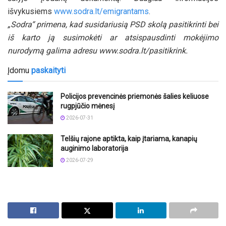
išvykusiems
www.sodra.lt/emigrantams
.
„Sodra“ primena, kad susidariusią PSD skolą pasitikrinti bei
iš karto ją susimokėti ar atsispausdinti mokėjimo
nurodymą galima adresu www.sodra.lt/pasitikrink.
Įdomu
paskaityti
Policijos prevencinės priemonės šalies keliuose
rugpjūčio mėnesį
2026-07-31
Telšių rajone aptikta, kaip įtariama, kanapių
auginimo laboratorija
2026-07-29