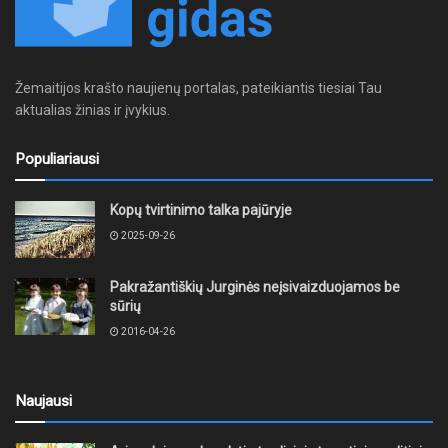
Žemaitijos krašto naujienų portalas, pateikiantis tiesiai Tau
aktualias žinias ir įvykius.
Populiariausi
Kopų tvirtinimo talka pajūryje
2025-09-26
Pakražantiškių Jurginės neįsivaizduojamos be
sūrių
2016-04-26
Naujausi