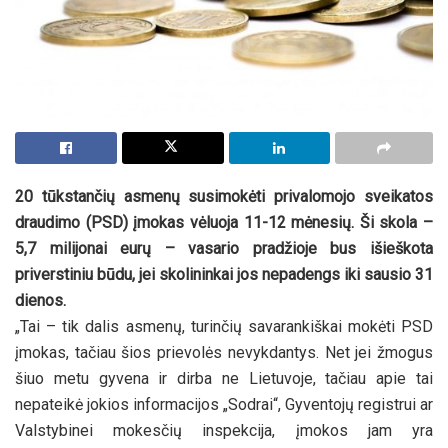
20 tūkstančių asmenų susimokėti privalomojo sveikatos
draudimo (PSD) įmokas vėluoja 11-12 mėnesių. Ši skola –
5,7 milijonai eurų – vasario pradžioje bus išieškota
priverstiniu būdu, jei skolininkai jos nepadengs iki sausio 31
dienos.
„Tai – tik dalis asmenų, turinčių savarankiškai mokėti PSD
įmokas, tačiau šios prievolės nevykdantys. Net jei žmogus
šiuo metu gyvena ir dirba ne Lietuvoje, tačiau apie tai
nepateikė jokios informacijos „Sodrai“, Gyventojų registrui ar
Valstybinei mokesčių inspekcija, įmokos jam yra