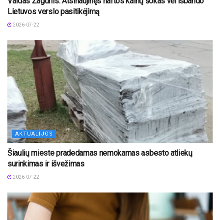
Vaidas Žagūnis. Atsinaujinęs naftos kainų šokas vėl išbando
Lietuvos verslo pasitikėjimą
2026-07-22
AKTUALIJOS
Šiaulių mieste pradedamas nemokamas asbesto atliekų
surinkimas ir išvežimas
2026-07-22