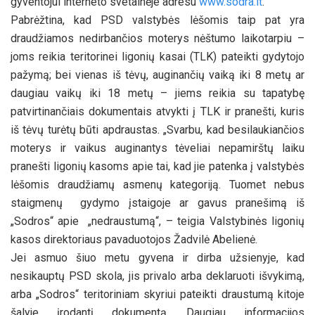
gyventojui interneto svetainėje adresu
www.sodra.lt
.
Pabrėžtina, kad PSD valstybės lėšomis taip pat yra
draudžiamos nedirbančios moterys nėštumo laikotarpiu –
joms reikia teritorinei ligonių kasai (TLK) pateikti gydytojo
pažymą; bei vienas iš tėvų, auginančių vaiką iki 8 metų ar
daugiau vaikų iki 18 metų – jiems reikia su tapatybę
patvirtinančiais dokumentais atvykti į TLK ir pranešti, kuris
iš tėvų turėtų būti apdraustas. „Svarbu, kad besilaukiančios
moterys ir vaikus auginantys tėveliai nepamirštų laiku
pranešti ligonių kasoms apie tai, kad jie patenka į valstybės
lėšomis draudžiamų asmenų kategoriją. Tuomet nebus
staigmenų gydymo įstaigoje ar gavus pranešimą iš
„Sodros“ apie „nedraustumą“, – teigia Valstybinės ligonių
kasos direktoriaus pavaduotojos Žadvilė Abelienė.
Jei asmuo šiuo metu gyvena ir dirba užsienyje, kad
nesikauptų PSD skola, jis privalo arba deklaruoti išvykimą,
arba „Sodros“ teritoriniam skyriui pateikti draustumą kitoje
šalyje įrodantį dokumentą. Daugiau informacijos