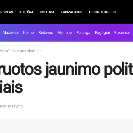
SPORTAS
KULTŪRA
POLITIKA
LAISVALAIKIS
TECHNOLOGIJOS
Mažeikiai
Kelmė
Rietavas
Akmenė
Palanga
Pagėgiai
Raseiniai
lėtra“ rezultatai skaičiais
ruotos jaunimo polit
iais
 min skaitymo