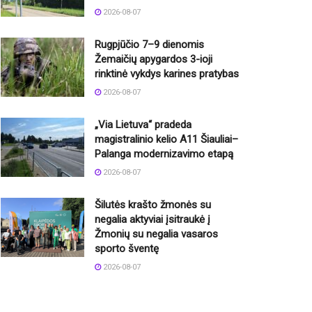
2026-08-07
Rugpjūčio 7–9 dienomis
Žemaičių apygardos 3-ioji
rinktinė vykdys karines pratybas
2026-08-07
„Via Lietuva“ pradeda
magistralinio kelio A11 Šiauliai–
Palanga modernizavimo etapą
2026-08-07
Šilutės krašto žmonės su
negalia aktyviai įsitraukė į
Žmonių su negalia vasaros
sporto šventę
2026-08-07