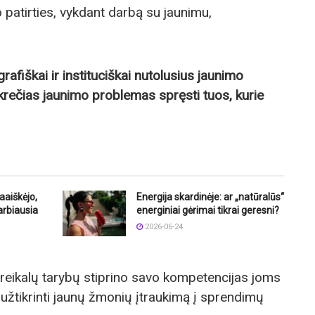
 patirties, vykdant darbą su jaunimu,
afiškai ir instituciškai nutolusius jaunimo
onkrečias jaunimo problemas spręsti tuos, kurie
aaiškėjo,
Energija skardinėje: ar „natūralūs“
arbiausia
energiniai gėrimai tikrai geresni?
2026-06-24
 reikalų tarybų stiprino savo kompetencijas joms
žtikrinti jaunų žmonių įtraukimą į sprendimų