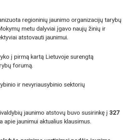
izuota regioninių jaunimo organizacijų tarybų
Mokymų metu dalyviai įgavo naujų žinių ir
ktyviai atstovauti jaunimui.
vyko į pirmą kartą Lietuvoje surengtą
arybų forumą.
ybinio ir nevyriausybinio sektorių
ivaldybių jaunimo atstovų buvo susirinkę į
327
a apie jaunimui aktualius klausimus.