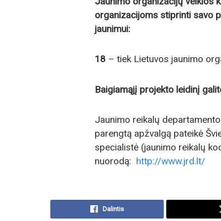
Jaunimo organizacijų veiklos 
organizacijoms stiprinti savo po
jaunimui:
18
– tiek Lietuvos jaunimo orga
Baigiamąjį projekto leidinį galit
Jaunimo reikalų departamento 
parengtą apžvalgą pateikė Šviet
specialistė (jaunimo reikalų k
nuorodą:
http://www.jrd.lt/
Dalintis