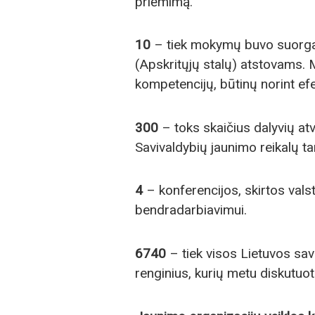
priėmimą.
10
– tiek mokymų buvo suorgan
(Apskritųjų stalų) atstovams. 
kompetencijų, būtinų norint efe
300
– toks skaičius dalyvių at
Savivaldybių jaunimo reikalų t
4
– konferencijos, skirtos valst
bendradarbiavimui.
6740
– tiek visos Lietuvos sav
renginius, kurių metu diskutuot