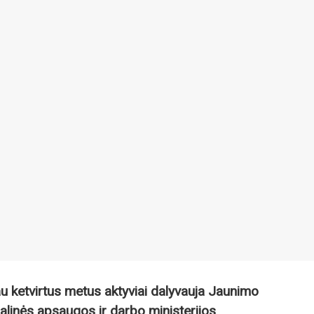
u ketvirtus metus aktyviai dalyvauja Jaunimo
alinės apsaugos ir darbo ministerijos