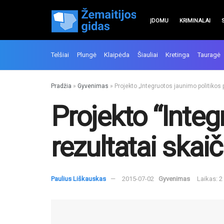
ĮDOMU
KRIMINALAI
Telšiai
Plungė
Klaipėda
Šiauliai
Kretinga
Tauragė
Pradžia
»
Gyvenimas
»
Projekto „Integruotos jaunimo politikos p
Projekto “Integ
rezultatai skaič
Paulius Liškauskas
2015-07-02
Gyvenimas
Laikas: 2