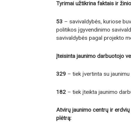
Tyrimai užtikrina faktais ir žin
53
– savivaldybės, kuriose buvo
politikos įgyvendinimo saviva
savivaldybės pagal projekto m
Įteisinta jaunimo darbuotojo ve
329
– tiek įvertinta su jaunim
182
– tiek įteikta jaunimo darb
Atvirų jaunimo centrų ir erdvi
plėtrą: