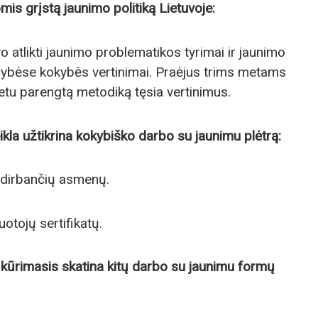
iomis grįstą jaunimo politiką Lietuvoje:
 atlikti jaunimo problematikos tyrimai ir jaunimo
ldybėse kokybės vertinimai. Praėjus trims metams
etu parengtą metodiką tęsia vertinimus.
ikla užtikrina kokybiško darbo su jaunimu plėtrą:
u dirbančių asmenų.
uotojų sertifikatų.
ų kūrimasis skatina kitų darbo su jaunimu formų