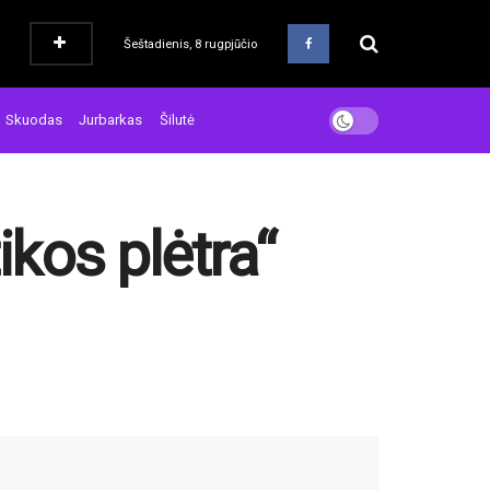
Šeštadienis, 8 rugpjūčio
Skuodas
Jurbarkas
Šilutė
ikos plėtra“