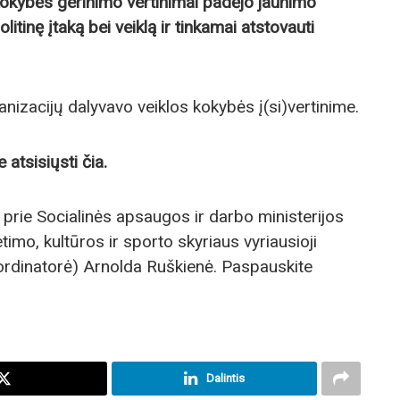
kokybės gerinimo vertinimai padėjo jaunimo
litinę įtaką bei veiklą ir tinkamai atstovauti
nizacijų dalyvavo veiklos kokybės į(si)vertinime.
e atsisiųsti
čia
.
prie Socialinės apsaugos ir darbo ministerijos
imo, kultūros ir sporto skyriaus vyriausioji
oordinatorė) Arnolda Ruškienė. Paspauskite
Dalintis