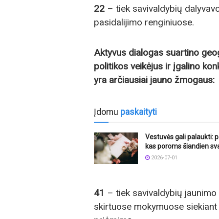
22
– tiek savivaldybių dalyvavo
pasidalijimo renginiuose.
Aktyvus dialogas suartino geogr
politikos veikėjus ir įgalino k
yra arčiausiai jauno žmogaus:
Įdomu
paskaityti
Vestuvės gali palaukti: p
kas poroms šiandien sv
2026-07-01
41
– tiek savivaldybių jaunimo
skirtuose mokymuose siekiant u