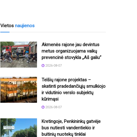
Vietos
naujienos
Akmenės rajone jau devintus
metus organizuojama vaikų
prevencinė stovykla „Aš galiu“
2026-08-07
Telšių rajone projektas –
skatinti pradedančiųjų smulkiojo
ir vidutinio verslo subjektų
kūrimąsi
2026-08-07
Kretingoje, Penkininkų gatvėje
bus nutiesti vandentiekio ir
buitinių nuotekų tinklai