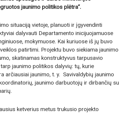
ruotos jaunimo politikos plėtra“.
imo situaciją vietoje, planuoti ir įgyvendinti
ktyviai dalyvauti Departamento inicijuojamuose
nginiuose, mokymuose. Kai kuriuose iš jų buvo
veiklos patirtimi. Projektu buvo siekiama jaunimo
vumo, skatinamas konstruktyvus tarpusavio
arp jaunimo politikos dalyvių: tų, kurie
yra arčiausiai jaunimo, t. y. Savivaldybių jaunimo
 koordinatorių, jaunimo darbuotojų ir dirbančių su
arių.
ausius ketverius metus trukusio projekto