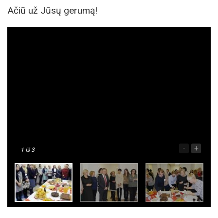
Ačiū už Jūsų gerumą!
-
+
1
Iš 3