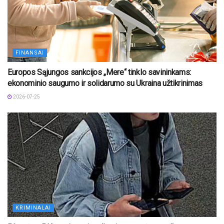
FINANSAI
Europos Sąjungos sankcijos „Mere“ tinklo savininkams:
ekonominio saugumo ir solidarumo su Ukraina užtikrinimas
2026-07-25
KRIMINALAI