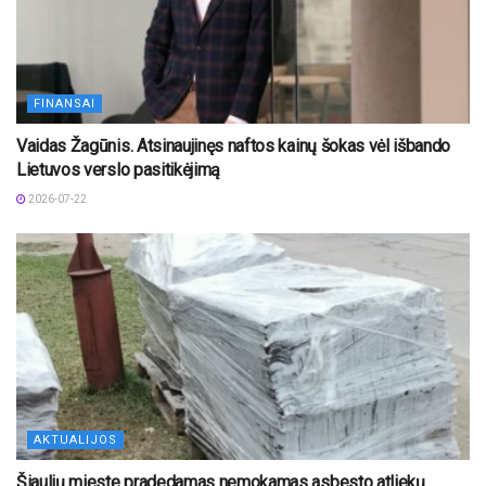
FINANSAI
Vaidas Žagūnis. Atsinaujinęs naftos kainų šokas vėl išbando
Lietuvos verslo pasitikėjimą
2026-07-22
AKTUALIJOS
Šiaulių mieste pradedamas nemokamas asbesto atliekų