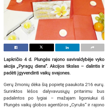
Lapkričio 4 d. Plungės rajono savivaldybėje vyko
akcija „Pyragų diena“. Akcijos tikslas – dalintis ir
padėti įgyvendinti vaikų svajones.
Gerų žmonių dėka šią popietę paaukota 216 eurų.
Surinktos lėšos dalyvavusiųjų pritarimu bus
padalintos po lygiai – mažajam ligoniukui iš
Plungės vaikų globos agentūros „Cyrulis“ ir rajono