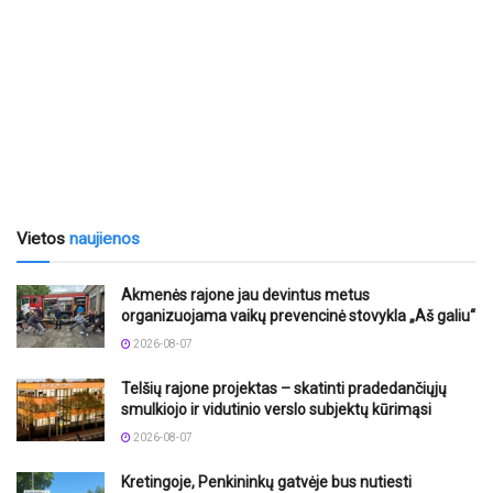
Vietos
naujienos
Akmenės rajone jau devintus metus
organizuojama vaikų prevencinė stovykla „Aš galiu“
2026-08-07
Telšių rajone projektas – skatinti pradedančiųjų
smulkiojo ir vidutinio verslo subjektų kūrimąsi
2026-08-07
Kretingoje, Penkininkų gatvėje bus nutiesti