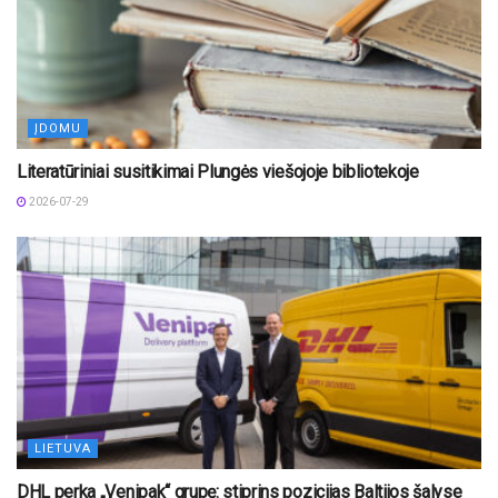
ĮDOMU
Literatūriniai susitikimai Plungės viešojoje bibliotekoje
2026-07-29
LIETUVA
DHL perka „Venipak“ grupę: stiprins pozicijas Baltijos šalyse