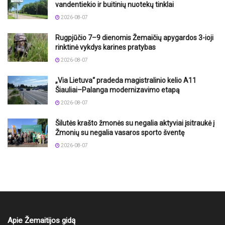
vandentiekio ir buitinių nuotekų tinklai
2026-08-07
Rugpjūčio 7–9 dienomis Žemaičių apygardos 3-ioji
rinktinė vykdys karines pratybas
2026-08-07
„Via Lietuva“ pradeda magistralinio kelio A11
Šiauliai–Palanga modernizavimo etapą
2026-08-07
Šilutės krašto žmonės su negalia aktyviai įsitraukė į
Žmonių su negalia vasaros sporto šventę
2026-08-07
Apie Žemaitijos gidą