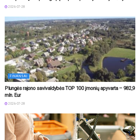
2026-07-28
FINANSAI
Plungės rajono savivaldybės TOP 100 įmonių apyvarta – 982,9
mln. Eur
2026-07-28