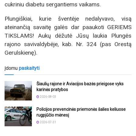
cukriniu diabetu sergantiems vaikams.
Plungiškiai, kurie šventėje nedalyvavo, visą
ateinančią savaitę galės dar paaukoti GERIEMS
TIKSLAMS! Aukų dėžutė Jūsų laukia Plungės
rajono savivaldybėje, kab. Nr. 324 (pas Orestą
Gerulskienę).
Įdomu
paskaityti
Šiaulių rajone ir Aviacijos bazės prieigose vyks
karinės pratybos
2026-08-03
Policijos prevencinės priemonės šalies keliuose
rugpjūčio mėnesį
2026-07-31