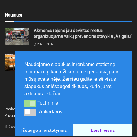
Naujausi
Akmenės rajone jau devintus metus
organizuojama vaikų prevencinė stovykla „Aš galiu“
2026-08-07
Telšių rajone projektas – skatinti pradedančiųjų
smulkiojo ir vidutinio verslo subjektų kūrimąsi
Naudojame slapukus ir renkame statistinę
2026-08-07
informaciją, kad užtikrintume geriausią patirtį
mūsų svetainėje. Žemiau galite leisti visus
slapukus ar išsaugoti tik tuos, kurie jums
aktualūs.
Plačiau
Techniniai
Techniniai
Paskelbk naujieną
Rašyti redakcijai
Reklama
Rinkodaros
Rinkodaros
Privatumo politika
Susisiekite
© Žemaitijos gidas.
Išsaugoti nustatymus
Leisti visus