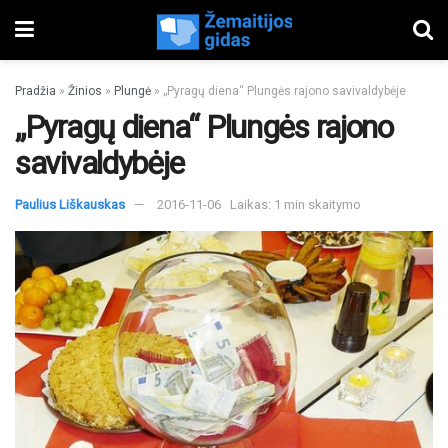
Pradžia
»
Žinios
»
Plungė
»
„Pyragų diena“ Plungės rajono savivaldybėje
„Pyragų diena“ Plungės rajono
savivaldybėje
Paulius Liškauskas
2016-11-06
Laikas: 1 min skaitymo