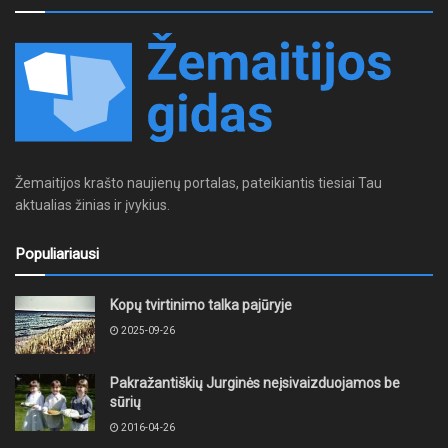
Žemaitijos krašto naujienų portalas, pateikiantis tiesiai Tau
aktualias žinias ir įvykius.
Populiariausi
Kopų tvirtinimo talka pajūryje
2025-09-26
Pakražantiškių Jurginės neįsivaizduojamos be
sūrių
2016-04-26