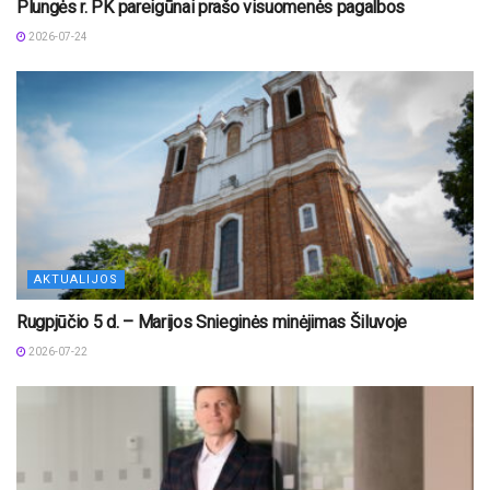
Plungės r. PK pareigūnai prašo visuomenės pagalbos
2026-07-24
AKTUALIJOS
Rugpjūčio 5 d. – Marijos Snieginės minėjimas Šiluvoje
2026-07-22