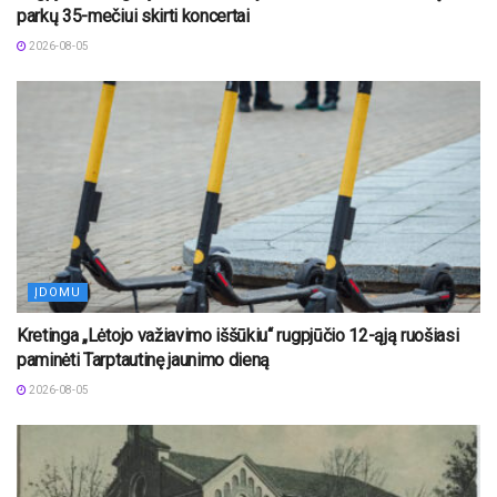
parkų 35-mečiui skirti koncertai
2026-08-05
ĮDOMU
Kretinga „Lėtojo važiavimo iššūkiu“ rugpjūčio 12-ąją ruošiasi
paminėti Tarptautinę jaunimo dieną
2026-08-05