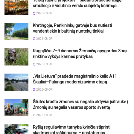
Telšių rajone projektas – skatinti pradedančiųjų
smulkiojo ir vidutinio verslo subjektų kūrimąsi
2026-08-07
Kretingoje, Penkininkų gatvėje bus nutiesti
vandentiekio ir buitinių nuotekų tinklai
2026-08-07
Rugpjūčio 7–9 dienomis Žemaičių apygardos 3-ioji
rinktinė vykdys karines pratybas
2026-08-07
„Via Lietuva“ pradeda magistralinio kelio A11
Šiauliai–Palanga modernizavimo etapą
2026-08-07
Šilutės krašto žmonės su negalia aktyviai įsitraukė į
Žmonių su negalia vasaros sporto šventę
2026-08-07
Ryšių reguliavimo tarnyba kviečia stiprinti
skaitmeninį raštingumą – pristatomos