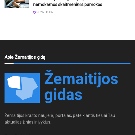
nemokamos skaitmeninės pamokos
2026-08-06
Apie Žemaitijos gidą
Žemaitijos krašto naujienų portalas, pateikiantis tiesiai Tau
aktualias žinias ir įvykius.