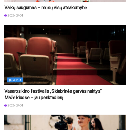
Vaikų saugumas – mūsų visų atsakomybė
2026-08-04
ĮDOMU
Vasaros kino festivalis „Sidabrinės gervės naktys“
Mažeikiuose – jau penktadienį
2026-08-04