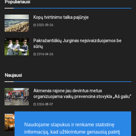
Populiariausi
Kopų tvirtinimo talka pajūryje
2025-09-26
Pakražantiškių Jurginės neįsivaizduojamos be
sūrių
2016-04-26
Naujausi
Akmenės rajone jau devintus metus
organizuojama vaikų prevencinė stovykla „Aš galiu“
2026-08-07
Telšių rajone projektas – skatinti pradedančiųjų
smulkiojo ir vidutinio verslo subjektų kūrimąsi
Naudojame slapukus ir renkame statistinę
2026-08-07
informaciją, kad užtikrintume geriausią patirtį