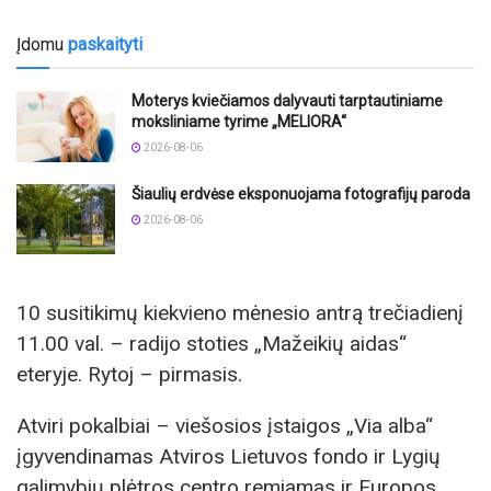
Įdomu
paskaityti
Moterys kviečiamos dalyvauti tarptautiniame
moksliniame tyrime „MELIORA“
2026-08-06
Šiaulių erdvėse eksponuojama fotografijų paroda
2026-08-06
10 susitikimų kiekvieno mėnesio antrą trečiadienį
11.00 val. – radijo stoties „Mažeikių aidas“
eteryje. Rytoj – pirmasis.
Atviri pokalbiai – viešosios įstaigos „Via alba“
įgyvendinamas Atviros Lietuvos fondo ir Lygių
galimybių plėtros centro remiamas ir Europos