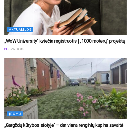
AKTUALIJOS
„WoW University“ kviečia registruotis į „1000 moterų“ projektą
2026-08-06
ĮDOMU
„Gargždų kūrybos stotyje“ – dar viena renginių kupina savaitė