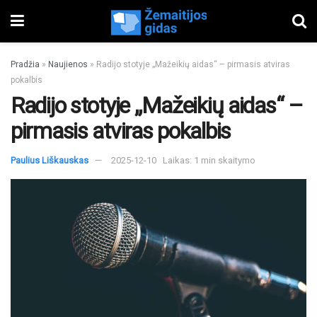
Pradžia
»
Naujienos
»
Radijo stotyje „Mažeikių aidas“ – pirmasis atviras
pokalbis
Radijo stotyje „Mažeikių aidas“ –
pirmasis atviras pokalbis
Paulius Liškauskas
2025-12-10
Laikas: 1 min skaitymo