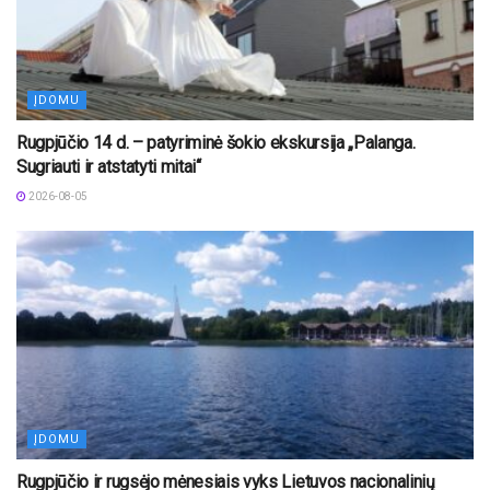
ĮDOMU
Rugpjūčio 14 d. – patyriminė šokio ekskursija „Palanga.
Sugriauti ir atstatyti mitai“
2026-08-05
ĮDOMU
Rugpjūčio ir rugsėjo mėnesiais vyks Lietuvos nacionalinių