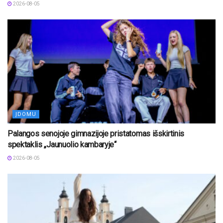
2026-08-05
ĮDOMU
Palangos senojoje gimnazijoje pristatomas išskirtinis
spektaklis „Jaunuolio kambaryje“
2026-08-05