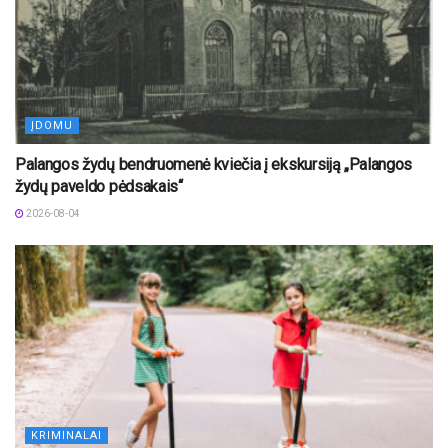
ĮDOMU
Palangos žydų bendruomenė kviečia į ekskursiją „Palangos
žydų paveldo pėdsakais“
2026-08-04
KRIMINALAI