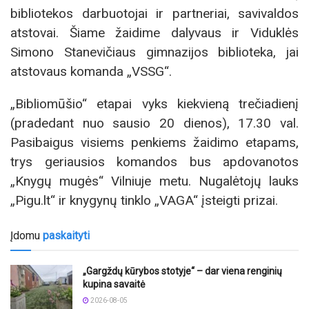
bibliotekos darbuotojai ir partneriai, savivaldos
atstovai. Šiame žaidime dalyvaus ir Viduklės
Simono Stanevičiaus gimnazijos biblioteka, jai
atstovaus komanda „VSSG“.
„Bibliomūšio“ etapai vyks kiekvieną trečiadienį
(pradedant nuo sausio 20 dienos), 17.30 val.
Pasibaigus visiems penkiems žaidimo etapams,
trys geriausios komandos bus apdovanotos
„Knygų mugės“ Vilniuje metu. Nugalėtojų lauks
„Pigu.lt“ ir knygynų tinklo „VAGA“ įsteigti prizai.
Įdomu
paskaityti
„Gargždų kūrybos stotyje“ – dar viena renginių
kupina savaitė
2026-08-05