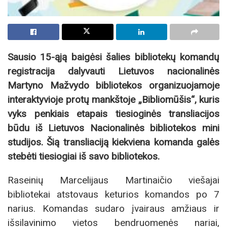
Sausio 15-ąją baigėsi šalies bibliotekų komandų
registracija dalyvauti Lietuvos nacionalinės
Martyno Mažvydo bibliotekos organizuojamoje
interaktyvioje protų mankštoje „Bibliomūšis“, kuris
vyks penkiais etapais tiesioginės transliacijos
būdu iš Lietuvos Nacionalinės bibliotekos mini
studijos. Šią transliaciją kiekviena komanda galės
stebėti tiesiogiai iš savo bibliotekos.
Raseinių Marcelijaus Martinaičio viešajai
bibliotekai atstovaus keturios komandos po 7
narius. Komandas sudaro įvairaus amžiaus ir
išsilavinimo vietos bendruomenės nariai,