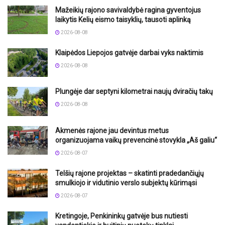
Mažeikių rajono savivaldybė ragina gyventojus
laikytis Kelių eismo taisyklių, tausoti aplinką
2026-08-08
Klaipėdos Liepojos gatvėje darbai vyks naktimis
2026-08-08
Plungėje dar septyni kilometrai naujų dviračių takų
2026-08-08
Akmenės rajone jau devintus metus
organizuojama vaikų prevencinė stovykla „Aš galiu“
2026-08-07
Telšių rajone projektas – skatinti pradedančiųjų
smulkiojo ir vidutinio verslo subjektų kūrimąsi
2026-08-07
Kretingoje, Penkininkų gatvėje bus nutiesti