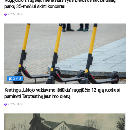
Rugpjūčio ir rugsėjo mėnesiais vyks Lietuvos nacionalinių
parkų 35-mečiui skirti koncertai
2026-08-05
ĮDOMU
Kretinga „Lėtojo važiavimo iššūkiu“ rugpjūčio 12-ąją ruošiasi
paminėti Tarptautinę jaunimo dieną
2026-08-05