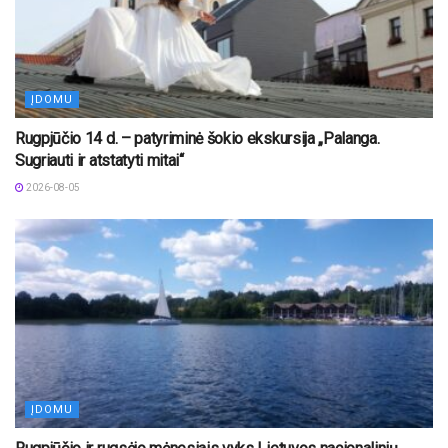
ĮDOMU
Rugpjūčio 14 d. – patyriminė šokio ekskursija „Palanga.
Sugriauti ir atstatyti mitai“
2026-08-05
ĮDOMU