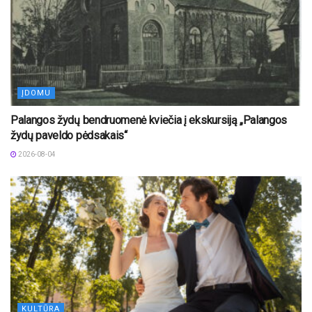
ĮDOMU
Palangos žydų bendruomenė kviečia į ekskursiją „Palangos
žydų paveldo pėdsakais“
2026-08-04
KULTŪRA