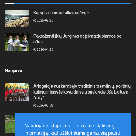
Kopų tvirtinimo talka pajūryje
2025-09-26
Pakražantiškių Jurginės neįsivaizduojamos be
sūrių
2016-04-26
Naujausi
Ariogaloje nuskambėjo tradicinis tremtinių, politinių
kalinių ir laisvės kovų dalyvių sąskrydis „Su Lietuva
širdy“
2026-08-08
Mažeikių rajono savivaldybė ragina gyventojus
laikytis Kelių eismo taisyklių, tausoti aplinką
Naudojame slapukus ir renkame statistinę
2026-08-08
informaciją, kad užtikrintume geriausią patirtį