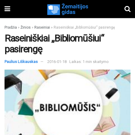
Pradžia
»
Žinios
»
Raseiniai
»
Raseiniškiai „Bibliomūšiui“ pasirengę
Raseiniškiai „Bibliomūšiui“
pasirengę
Paulius Liškauskas
2016-01-18
Laikas: 1 min skaitymo