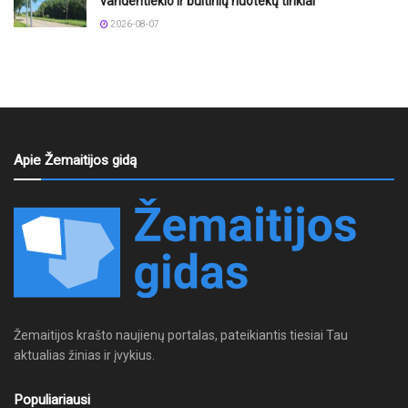
vandentiekio ir buitinių nuotekų tinklai
2026-08-07
Apie Žemaitijos gidą
Žemaitijos krašto naujienų portalas, pateikiantis tiesiai Tau
aktualias žinias ir įvykius.
Populiariausi