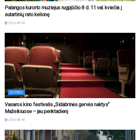
Palangos kurorto muziejus rugpjūčio 8 d. 11 val. kviečia į
sutartinių rato kelionę
2026-08-04
ĮDOMU
Vasaros kino festivalis „Sidabrinės gervės naktys“
Mažeikiuose – jau penktadienį
2026-08-04