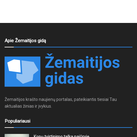
Apie Žemaitijos gidą
Žemaitijos krašto naujienų portalas, pateikiantis tiesiai Tau
aktualias žinias ir įvykius.
Populiariausi
Kopų tvirtinimo talka pajūryje