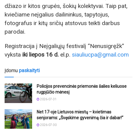
džiazo ir kitos grupės, šokių kolektyvai. Taip pat,
kviečiame neįgalius dailininkus, tapytojus,
fotografus ir kitų sričių atstovus teikti darbus
parodai.
Registracija į Neįgaliųjų festivalį “Nenusigręžk”
vyksta
iki liepos 16 d.
el.p.
siauliucpa@gmail.com
Įdomu
paskaityti
Policijos prevencinės priemonės šalies keliuose
rugpjūčio mėnesį
2026-07-31
Net 17-oje Lietuvos miestų – kvietimas
senjorams: „Švęskime gyvenimą čia ir dabar!“
2026-07-30