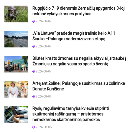
Rugpjūčio 7–9 dienomis Žemaičių apygardos 3-ioji
rinktinė vykdys karines pratybas
2026-08-07
„Via Lietuva“ pradeda magistralinio kelio A11
Šiauliai–Palanga modernizavimo etapą
2026-08-07
Šilutės krašto žmonės su negalia aktyviai įsitraukė į
Žmonių su negalia vasaros sporto šventę
2026-08-07
Artėjant Žolinei, Palangoje susitikimas su žolininke
Danute Kunčiene
2026-08-07
Ryšių reguliavimo tarnyba kviečia stiprinti
skaitmeninį raštingumą – pristatomos
nemokamos skaitmeninės pamokos
2026-08-06