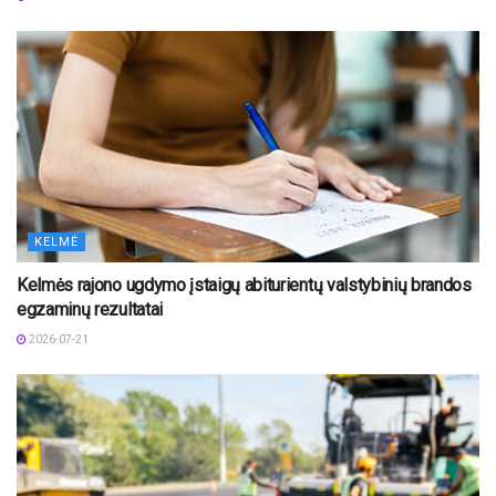
KELMĖ
Kelmės rajono ugdymo įstaigų abiturientų valstybinių brandos
egzaminų rezultatai
2026-07-21