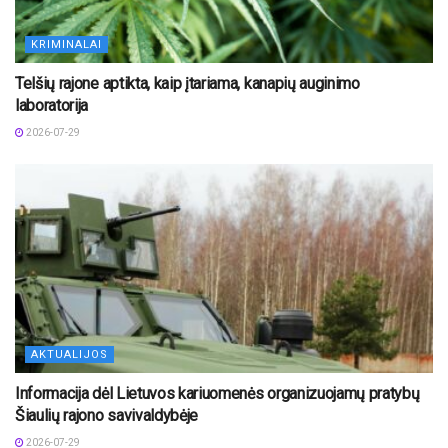
KRIMINALAI
Telšių rajone aptikta, kaip įtariama, kanapių auginimo
laboratorija
2026-07-29
AKTUALIJOS
Informacija dėl Lietuvos kariuomenės organizuojamų pratybų
Šiaulių rajono savivaldybėje
2026-07-29