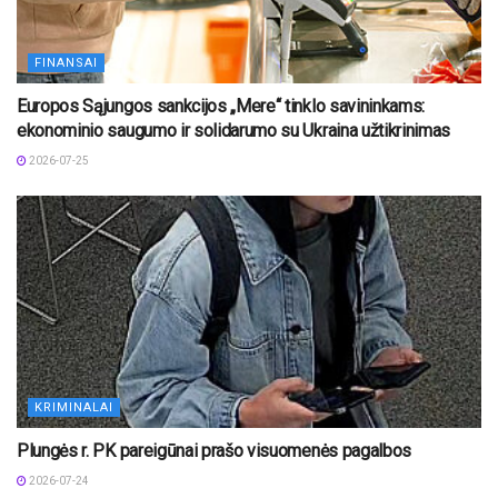
FINANSAI
Europos Sąjungos sankcijos „Mere“ tinklo savininkams:
ekonominio saugumo ir solidarumo su Ukraina užtikrinimas
2026-07-25
KRIMINALAI
Plungės r. PK pareigūnai prašo visuomenės pagalbos
2026-07-24