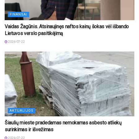
FINANSAI
Vaidas Žagūnis. Atsinaujinęs naftos kainų šokas vėl išbando
Lietuvos verslo pasitikėjimą
2026-07-22
AKTUALIJOS
Šiaulių mieste pradedamas nemokamas asbesto atliekų
surinkimas ir išvežimas
2026-07-22