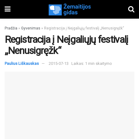
Pradžia
»
Gyvenimas
»
Registracija į Neįgaliųjų festivalį „Nenusigręžk“
Registracija į Neįgaliųjų festivalį
„Nenusigręžk“
Paulius Liškauskas
2015-07-13
Laikas: 1 min skaitymo