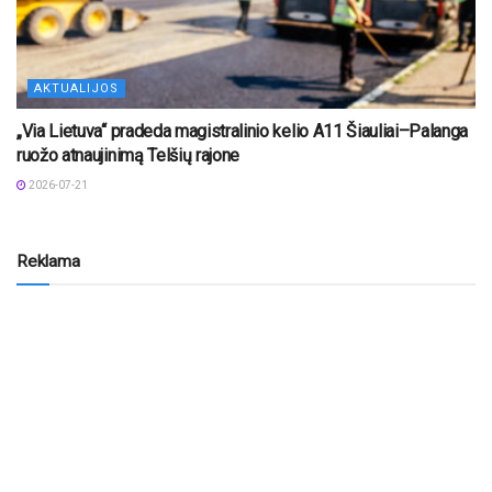
AKTUALIJOS
„Via Lietuva“ pradeda magistralinio kelio A11 Šiauliai–Palanga
ruožo atnaujinimą Telšių rajone
2026-07-21
Reklama