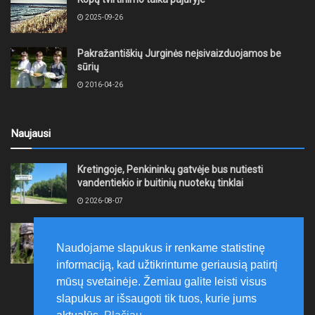
2025-09-26
Pakražantiškių Jurginės neįsivaizduojamos be
sūrių
2016-04-26
Naujausi
Kretingoje, Penkininkų gatvėje bus nutiesti
vandentiekio ir buitinių nuotekų tinklai
2026-08-07
Rugpjūčio 7–9 dienomis Žemaičių apygardos 3-ioji
rinktinė vykdys karines pratybas
Naudojame slapukus ir renkame statistinę
2026-08-07
informaciją, kad užtikrintume geriausią patirtį
mūsų svetainėje. Žemiau galite leisti visus
slapukus ar išsaugoti tik tuos, kurie jums