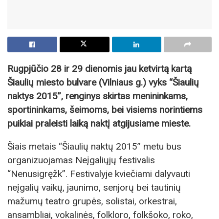
Rugpjūčio 28 ir 29 dienomis jau ketvirtą kartą
Šiaulių miesto bulvare (Vilniaus g.) vyks “Šiaulių
naktys 2015”, renginys skirtas menininkams,
sportininkams, šeimoms, bei visiems norintiems
puikiai praleisti laiką naktį atgijusiame mieste.
Šiais metais “Šiaulių naktų 2015” metu bus
organizuojamas Neįgaliųjų festivalis
“Nenusigręžk”. Festivalyje kviečiami dalyvauti
neįgalių vaikų, jaunimo, senjorų bei tautinių
mažumų teatro grupės, solistai, orkestrai,
ansambliai, vokalinės, folkloro, folkšoko, roko,