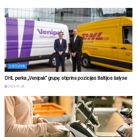
LIETUVA
DHL perka „Venipak“ grupę: stiprins pozicijas Baltijos šalyse
2026-07-28