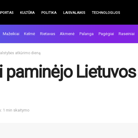
SPORTAS
KULTŪRA
POLITIKA
LAISVALAIKIS
TECHNOLOGIJOS
Mažeikiai
Kelmė
Rietavas
Akmenė
Palanga
Pagėgiai
Raseiniai
alstybės atkūrimo dieną
 paminėjo Lietuvos
s: 1 min skaitymo