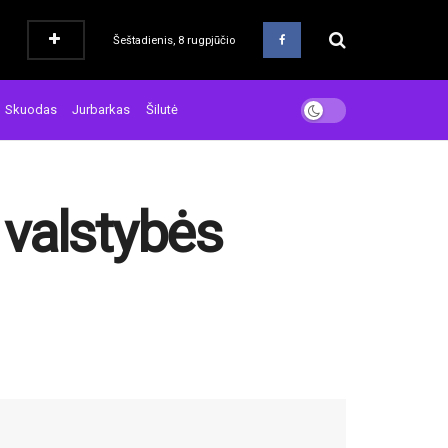
Šeštadienis, 8 rugpjūčio
Skuodas
Jurbarkas
Šilutė
 valstybės