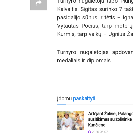
Turnyro nugalėtoju tapo Plung
Kalvaitis. Sigitas surinko 7 taš
pasidalijo sūnus ir tėtis – Ig
Vytautas Pocius, tarp moterų
Kurmis, tarp vaikų – Ugnius Ža
Turnyro nugalėtojas apdovan
medaliais ir diplomais.
Įdomu
paskaityti
Artėjant Žolinei, Palang
susitikimas su žolinink
Kunčiene
2026-08-07