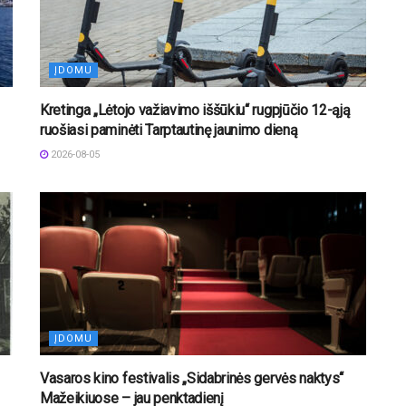
ĮDOMU
Kretinga „Lėtojo važiavimo iššūkiu“ rugpjūčio 12-ąją
ruošiasi paminėti Tarptautinę jaunimo dieną
2026-08-05
ĮDOMU
Vasaros kino festivalis „Sidabrinės gervės naktys“
Mažeikiuose – jau penktadienį