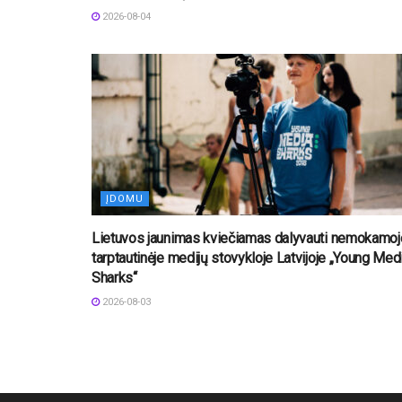
2026-08-04
ĮDOMU
Lietuvos jaunimas kviečiamas dalyvauti nemokamoj
tarptautinėje medijų stovykloje Latvijoje „Young Med
Sharks“
2026-08-03