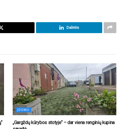
Dalintis
ĮDOMU
ų“
„Gargždų kūrybos stotyje“ – dar viena renginių kupina
savaitė