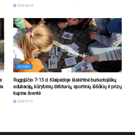
2026-08-04
ĮDOMU
e
Rugpjūčio 7-15 d. Klaipėdoje išskirtinė buriuotojiškų
ia
edukacijų, kūrybinių dirbtuvių, sportinių iššūkių ir prizų
kupina šventė
2026-07-31