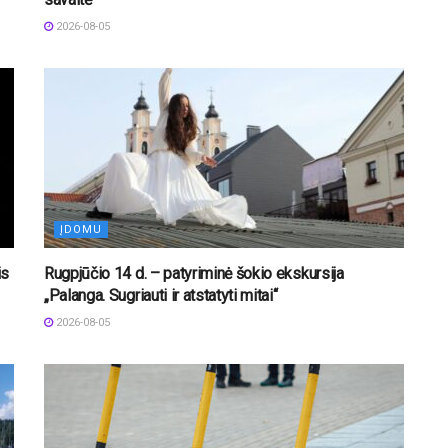
2026-08-05
ĮDOMU
is
Rugpjūčio 14 d. – patyriminė šokio ekskursija
„Palanga. Sugriauti ir atstatyti mitai“
2026-08-05