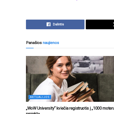
Dalintis
Panašios
naujienos
AKTUALIJOS
„WoW University“ kviečia registruotis į „1000 moter
projektą