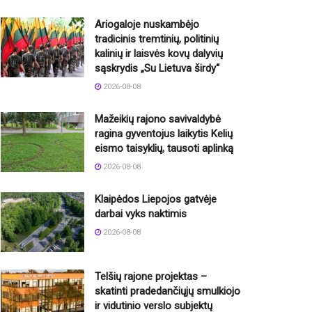
Ariogaloje nuskambėjo
tradicinis tremtinių, politinių
kalinių ir laisvės kovų dalyvių
sąskrydis „Su Lietuva širdy“
2026-08-08
Mažeikių rajono savivaldybė
ragina gyventojus laikytis Kelių
eismo taisyklių, tausoti aplinką
2026-08-08
Klaipėdos Liepojos gatvėje
darbai vyks naktimis
2026-08-08
Telšių rajone projektas –
skatinti pradedančiųjų smulkiojo
ir vidutinio verslo subjektų