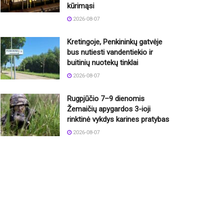
kūrimąsi
2026-08-07
Kretingoje, Penkininkų gatvėje
bus nutiesti vandentiekio ir
buitinių nuotekų tinklai
2026-08-07
Rugpjūčio 7–9 dienomis
Žemaičių apygardos 3-ioji
rinktinė vykdys karines pratybas
2026-08-07