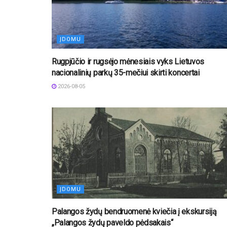
ĮDOMU
Rugpjūčio ir rugsėjo mėnesiais vyks Lietuvos
nacionalinių parkų 35-mečiui skirti koncertai
2026-08-05
ĮDOMU
Palangos žydų bendruomenė kviečia į ekskursiją
„Palangos žydų paveldo pėdsakais“