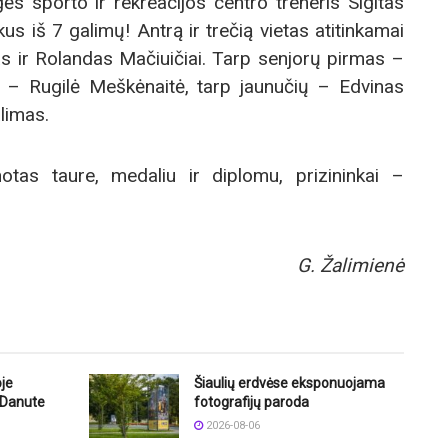
ės sporto ir rekreacijos centro treneris Sigitas
kus iš 7 galimų! Antrą ir trečią vietas atitinkamai
nas ir Rolandas Mačiuičiai. Tarp senjorų pirmas –
 – Rugilė Meškėnaitė, tarp jaunučių – Edvinas
limas.
otas taure, medaliu ir diplomu, prizininkai –
G. Žalimienė
oje
Šiaulių erdvėse eksponuojama
e Danute
fotografijų paroda
2026-08-06