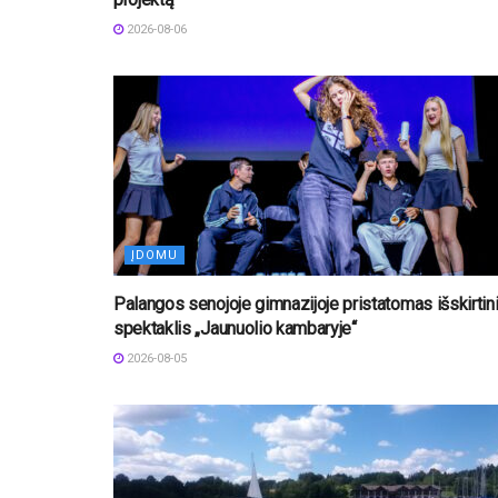
2026-08-06
ĮDOMU
Palangos senojoje gimnazijoje pristatomas išskirtin
spektaklis „Jaunuolio kambaryje“
2026-08-05