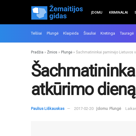
ĮDOMU
KRIMINALAI
Telšiai
Plungė
Klaipėda
Šiauliai
Kretinga
Tauragė
Pradžia
»
Žinios
»
Plungė
»
Šachmatininkai paminėjo Lietuvos v
Šachmatininkai
atkūrimo dieną
Paulius Liškauskas
2017-02-20
Įdomu
Plungė
Laika