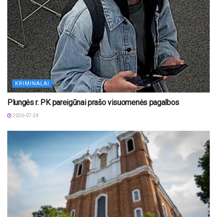
KRIMINALAI
Plungės r. PK pareigūnai prašo visuomenės pagalbos
2026-07-24