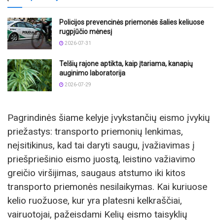
Policijos prevencinės priemonės šalies keliuose
rugpjūčio mėnesį
2026-07-31
Telšių rajone aptikta, kaip įtariama, kanapių
auginimo laboratorija
2026-07-29
Pagrindinės šiame kelyje įvykstančių eismo įvykių
priežastys: transporto priemonių lenkimas,
neįsitikinus, kad tai daryti saugu, įvažiavimas į
priešpriešinio eismo juostą, leistino važiavimo
greičio viršijimas, saugaus atstumo iki kitos
transporto priemonės nesilaikymas. Kai kuriuose
kelio ruožuose, kur yra platesni kelkraščiai,
vairuotojai, pažeisdami Kelių eismo taisyklių