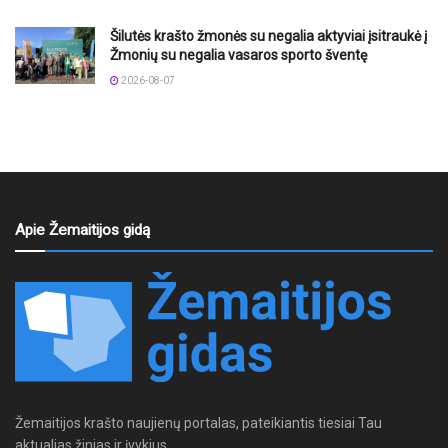
Šilutės krašto žmonės su negalia aktyviai įsitraukė į
Žmonių su negalia vasaros sporto šventę
2026-08-07
Apie Žemaitijos gidą
Žemaitijos krašto naujienų portalas, pateikiantis tiesiai Tau
aktualias žinias ir įvykius.