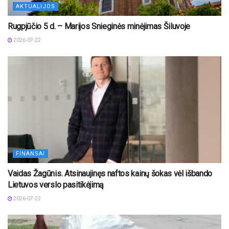
AKTUALIJOS
Rugpjūčio 5 d. – Marijos Snieginės minėjimas Šiluvoje
2026-07-22
FINANSAI
Vaidas Žagūnis. Atsinaujinęs naftos kainų šokas vėl išbando
Lietuvos verslo pasitikėjimą
2026-07-22