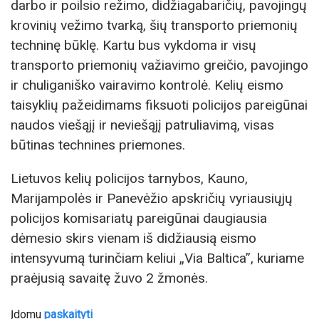
darbo ir poilsio režimo, didžiagabaričių, pavojingų
krovinių vežimo tvarką, šių transporto priemonių
techninę būklę. Kartu bus vykdoma ir visų
transporto priemonių važiavimo greičio, pavojingo
ir chuliganiško vairavimo kontrolė. Kelių eismo
taisyklių pažeidimams fiksuoti policijos pareigūnai
naudos viešąjį ir neviešąjį patruliavimą, visas
būtinas technines priemones.
Lietuvos kelių policijos tarnybos, Kauno,
Marijampolės ir Panevėžio apskričių vyriausiųjų
policijos komisariatų pareigūnai daugiausia
dėmesio skirs vienam iš didžiausią eismo
intensyvumą turinčiam keliui „Via Baltica”, kuriame
praėjusią savaitę žuvo 2 žmonės.
Įdomu
paskaityti