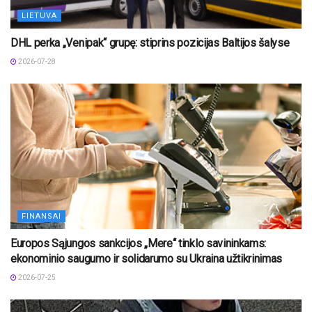
LIETUVA
DHL perka „Venipak“ grupę: stiprins pozicijas Baltijos šalyse
2026-07-28
FINANSAI
Europos Sąjungos sankcijos „Mere“ tinklo savininkams:
ekonominio saugumo ir solidarumo su Ukraina užtikrinimas
2026-07-25