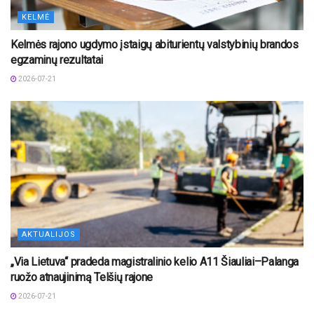
KELMĖ
Kelmės rajono ugdymo įstaigų abiturientų valstybinių brandos
egzaminų rezultatai
2026-07-21
AKTUALIJOS
„Via Lietuva“ pradeda magistralinio kelio A11 Šiauliai–Palanga
ruožo atnaujinimą Telšių rajone
2026-07-21