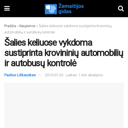
Pradžia
»
Naujienos
»
Šalies keliuose vykdoma sustiprinta krovininių
automobilių ir autobusų kontrolė
Šalies keliuose vykdoma
sustiprinta krovininių automobilių
ir autobusų kontrolė
Paulius Liškauskas
2015-07-20
Laikas: 1 min skaitymo