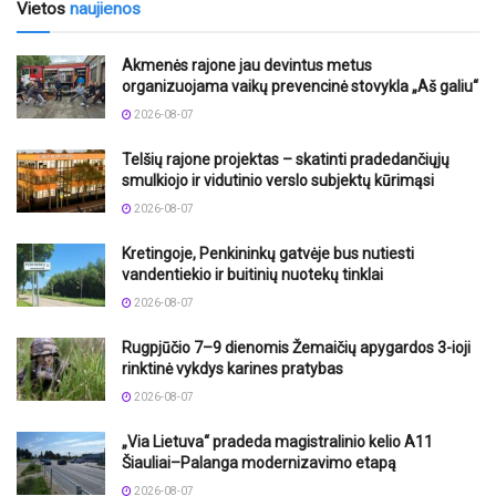
Vietos
naujienos
Akmenės rajone jau devintus metus
organizuojama vaikų prevencinė stovykla „Aš galiu“
2026-08-07
Telšių rajone projektas – skatinti pradedančiųjų
smulkiojo ir vidutinio verslo subjektų kūrimąsi
2026-08-07
Kretingoje, Penkininkų gatvėje bus nutiesti
vandentiekio ir buitinių nuotekų tinklai
2026-08-07
Rugpjūčio 7–9 dienomis Žemaičių apygardos 3-ioji
rinktinė vykdys karines pratybas
2026-08-07
„Via Lietuva“ pradeda magistralinio kelio A11
Šiauliai–Palanga modernizavimo etapą
2026-08-07