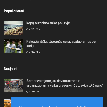
Populiariausi
Kopų tvirtinimo talka pajūryje
2025-09-26
Pakražantiškių Jurginės neįsivaizduojamos be
sūrių
2016-04-26
Naujausi
Akmenės rajone jau devintus metus
organizuojama vaikų prevencinė stovykla „Aš galiu“
2026-08-07
Telšių rajone projektas – skatinti pradedančiųjų
smulkiojo ir vidutinio verslo subjektų kūrimąsi