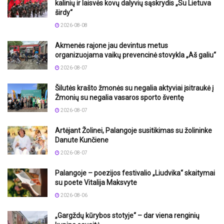
kalinių ir laisvės kovų dalyvių sąskrydis „Su Lietuva
širdy“
2026-08-08
Akmenės rajone jau devintus metus
organizuojama vaikų prevencinė stovykla „Aš galiu“
2026-08-07
Šilutės krašto žmonės su negalia aktyviai įsitraukė į
Žmonių su negalia vasaros sporto šventę
2026-08-07
Artėjant Žolinei, Palangoje susitikimas su žolininke
Danute Kunčiene
2026-08-07
Palangoje – poezijos festivalio „Liudvika“ skaitymai
su poete Vitalija Maksvyte
2026-08-06
„Gargždų kūrybos stotyje“ – dar viena renginių