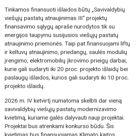
Tinkamos finansuoti išlaidos būtų „Savivaldybių
viešųjų pastatų atnaujinimas III“ projektų
finansavimo sąlygų apraše nurodytos tik su
energijos taupymu susijusios viešųjų pastatų
atnaujinimo priemonės. Taip pat finansuojami liftų
ir keltuvų atnaujinimo, priedangų, saulės modulių
įrengimo, elektromobilių įkrovimo prieigų darbai,
kurie gali sudaryti iki 20 proc. projekto išlaidų bei
paslaugų išlaidos, kurios gali sudaryti iki 10 proc.
projekto išlaidų.
2026 m. IV ketvirtį numatoma skelbti dar vieną
savivaldybių viešųjų pastatų modernizavimo
kvietimą, kuriame galės dalyvauti nauji projektai.
Projektai bus atrenkami konkurso būdu. Šis
kvietimas bus finansuojamas Klimato kaitos