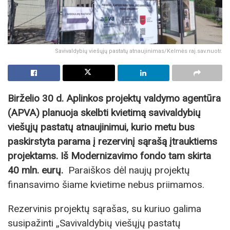
Savivaldybių viešųjų pastatų atnaujinimas/Kelmės raj.sav.nuotr.
Birželio 30 d. Aplinkos projektų valdymo agentūra
(APVA) planuoja skelbti kvietimą savivaldybių
viešųjų pastatų atnaujinimui, kurio metu bus
paskirstyta parama į rezervinį sąrašą įtrauktiems
projektams. Iš Modernizavimo fondo tam skirta
40 mln. eurų.
Paraiškos dėl naujų projektų
finansavimo šiame kvietime nebus priimamos.
Rezervinis projektų sąrašas, su kuriuo galima
susipažinti „Savivaldybių viešųjų pastatų