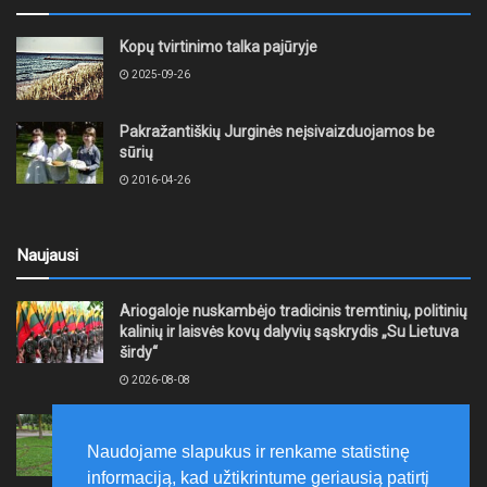
Kopų tvirtinimo talka pajūryje
2025-09-26
Pakražantiškių Jurginės neįsivaizduojamos be
sūrių
2016-04-26
Naujausi
Ariogaloje nuskambėjo tradicinis tremtinių, politinių
kalinių ir laisvės kovų dalyvių sąskrydis „Su Lietuva
širdy“
2026-08-08
Mažeikių rajono savivaldybė ragina gyventojus
laikytis Kelių eismo taisyklių, tausoti aplinką
Naudojame slapukus ir renkame statistinę
2026-08-08
informaciją, kad užtikrintume geriausią patirtį