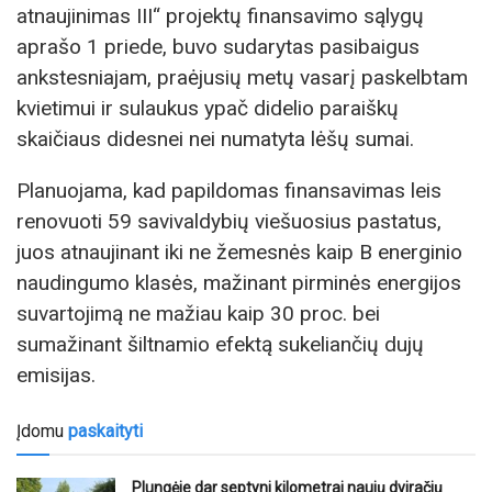
atnaujinimas III“ projektų finansavimo sąlygų
aprašo 1 priede, buvo sudarytas pasibaigus
ankstesniajam, praėjusių metų vasarį paskelbtam
kvietimui ir sulaukus ypač didelio paraiškų
skaičiaus didesnei nei numatyta lėšų sumai.
Planuojama, kad papildomas finansavimas leis
renovuoti 59 savivaldybių viešuosius pastatus,
juos atnaujinant iki ne žemesnės kaip B energinio
naudingumo klasės, mažinant pirminės energijos
suvartojimą ne mažiau kaip 30 proc. bei
sumažinant šiltnamio efektą sukeliančių dujų
emisijas.
Įdomu
paskaityti
Plungėje dar septyni kilometrai naujų dviračių