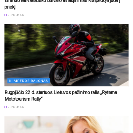
Ernesto Galvanausko bulvaro atnaujinimas Klaipėdoje juda į
priekį
2026-08-06
KLAIPĖDOS RAJONAS
Rugpjūčio 22 d. startuos Lietuvos pažinimo ralis „Ryterna
Mototourism Rally“
2026-08-06