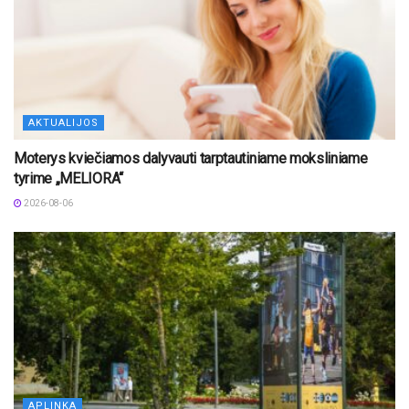
AKTUALIJOS
Moterys kviečiamos dalyvauti tarptautiniame moksliniame
tyrime „MELIORA“
2026-08-06
APLINKA