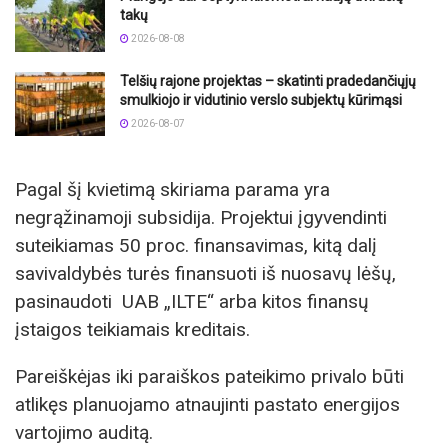
takų
2026-08-08
Telšių rajone projektas – skatinti pradedančiųjų
smulkiojo ir vidutinio verslo subjektų kūrimąsi
2026-08-07
Pagal šį kvietimą skiriama parama yra
negrąžinamoji subsidija. Projektui įgyvendinti
suteikiamas 50 proc. finansavimas, kitą dalį
savivaldybės turės finansuoti iš nuosavų lėšų,
pasinaudoti UAB „ILTE“ arba kitos finansų
įstaigos teikiamais kreditais.
Pareiškėjas iki paraiškos pateikimo privalo būti
atlikęs planuojamo atnaujinti pastato energijos
vartojimo auditą.