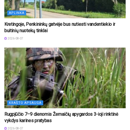
APLINKA
Kretingoje, Penkininkų gatvėje bus nutiesti vandentiekio ir
buitinių nuotekų tinklai
2026-08-07
KRAŠTO APSAUGA
Rugpjūčio 7–9 dienomis Žemaičių apygardos 3-ioji rinktinė
vykdys karines pratybas
2026-08-07