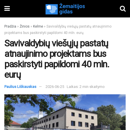
Pradžia
»
Žinios
»
Kelmė
»
Savivaldybių viešųjų pastatų atnaujinimo
projektams bus paskirstyti papildomi 40 mln. eurų
Savivaldybių viešųjų pastatų
atnaujinimo projektams bus
paskirstyti papildomi 40 mln.
eurų
Paulius Liškauskas
2026-06-25
Laikas: 2 min skaitymo