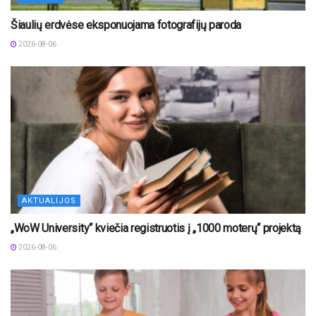
Šiaulių erdvėse eksponuojama fotografijų paroda
2026-08-06
AKTUALIJOS
„WoW University“ kviečia registruotis į „1000 moterų“ projektą
2026-08-06