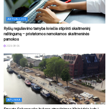
AKTUALIJOS
Ryšių reguliavimo tarnyba kviečia stiprinti skaitmeninį
raštingumą – pristatomos nemokamos skaitmeninės
pamokos
2026-08-06
APLINKA