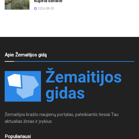
kupina savaitė
2026-08-05
Apie Žemaitijos gidą
Žemaitijos krašto naujienų portalas, pateikiantis tiesiai Tau
aktualias žinias ir įvykius.
Populiariausi