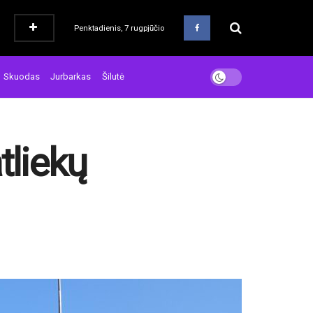
Penktadienis, 7 rugpjūčio
Skuodas
Jurbarkas
Šilutė
tliekų