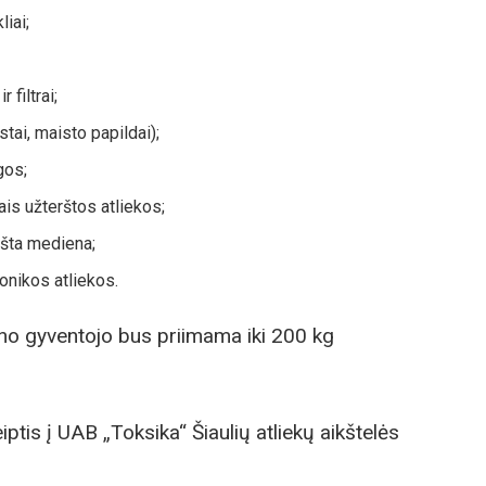
liai;
 filtrai;
tai, maisto papildai);
gos;
jais užterštos atliekos;
šta mediena;
ronikos atliekos.
eno gyventojo bus priimama iki 200 kg
tis į UAB „Toksika“ Šiaulių atliekų aikštelės