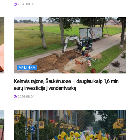
2026-08-05
APLINKA
Kelmės rajone, Šaukėnuose – daugiau kaip 1,6 mln.
eurų investicija į vandentvarką
2026-08-04