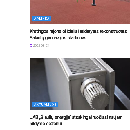
APLINKA
Kretingos rajone oficialiai atidarytas rekonstruotas
Salantų gimnazijos stadionas
2026-08-03
AKTUALIJOS
UAB „Šiaulių energija“ atsakingai ruošiasi naujam
šildymo sezonui