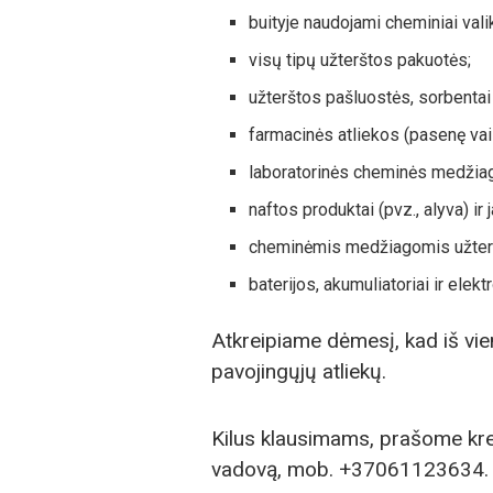
buityje naudojami cheminiai valik
visų tipų užterštos pakuotės;
užterštos pašluostės, sorbentai ir
farmacinės atliekos (pasenę vais
laboratorinės cheminės medžia
naftos produktai (pvz., alyva) ir 
cheminėmis medžiagomis užter
baterijos, akumuliatoriai ir elekt
Atkreipiame dėmesį, kad iš vi
pavojingųjų atliekų.
Kilus klausimams, prašome kreip
vadovą, mob. +37061123634.