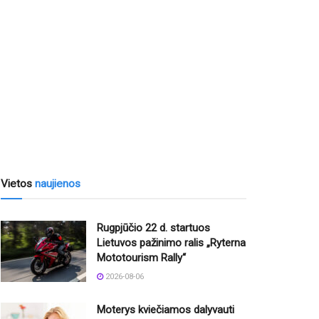
Vietos
naujienos
Rugpjūčio 22 d. startuos
Lietuvos pažinimo ralis „Ryterna
Mototourism Rally“
2026-08-06
Moterys kviečiamos dalyvauti