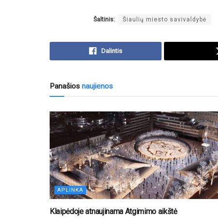
Šaltinis:
Šiaulių miesto savivaldybė
Dalintis
Panašios
naujienos
APLINKA
Klaipėdoje atnaujinama Atgimimo aikštė