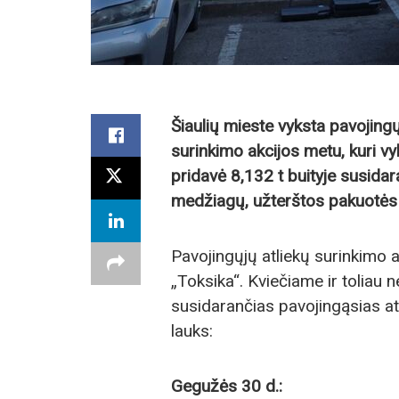
Šiaulių mieste vyksta pavojingų
surinkimo akcijos metu, kuri v
pridavė 8,132 t buityje susidar
medžiagų, užterštos pakuotės i
Pavojingųjų atliekų surinkimo 
„Toksika“. Kviečiame ir toliau 
susidarančias pavojingąsias at
lauks:
Gegužės 30 d.: