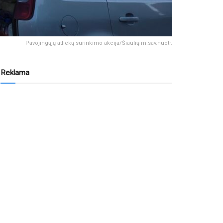
Pavojingųjų atliekų surinkimo akcija/Šiaulių m.sav.nuotr.
Reklama