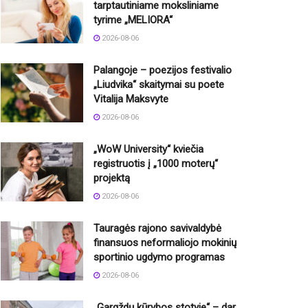
tarptautiniame moksliniame
tyrime „MELIORA“
2026-08-06
Palangoje – poezijos festivalio
„Liudvika“ skaitymai su poete
Vitalija Maksvyte
2026-08-06
„WoW University“ kviečia
registruotis į „1000 moterų“
projektą
2026-08-06
Tauragės rajono savivaldybė
finansuos neformaliojo mokinių
sportinio ugdymo programas
2026-08-06
„Gargždų kūrybos stotyje“ – dar