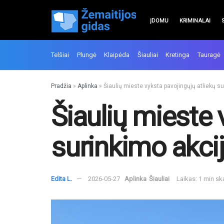
ĮDOMU
KRIMINALAI
Telšiai
Plungė
Klaipėda
Šiauliai
Kretinga
Tauragė
Pradžia
»
Aplinka
»
Šiaulių mieste vyksta pavojingųjų atliekų s
Šiaulių mieste 
surinkimo akci
Edita L.
2026-05-27
Aplinka
Šiauliai
Laikas: 1 min s