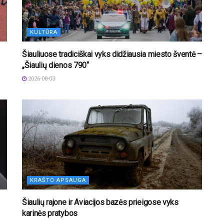
KULTŪRA
Šiauliuose tradiciškai vyks didžiausia miesto šventė –
„Šiaulių dienos 790“
2026-08-03
KRAŠTO APSAUGA
Šiaulių rajone ir Aviacijos bazės prieigose vyks
karinės pratybos