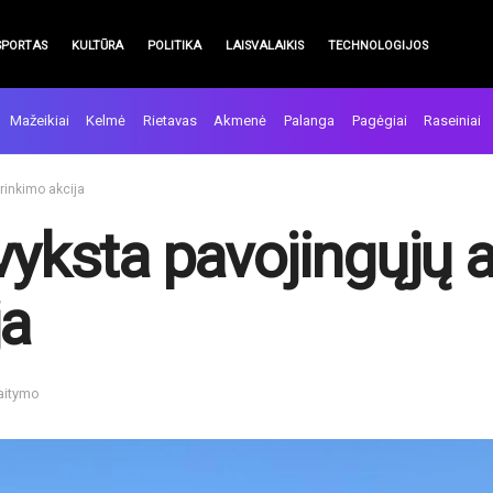
SPORTAS
KULTŪRA
POLITIKA
LAISVALAIKIS
TECHNOLOGIJOS
Mažeikiai
Kelmė
Rietavas
Akmenė
Palanga
Pagėgiai
Raseiniai
urinkimo akcija
vyksta pavojingųjų a
ja
kaitymo