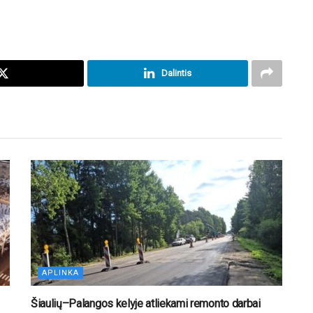
Dalintis
APLINKA
Šiaulių–Palangos kelyje atliekami remonto darbai