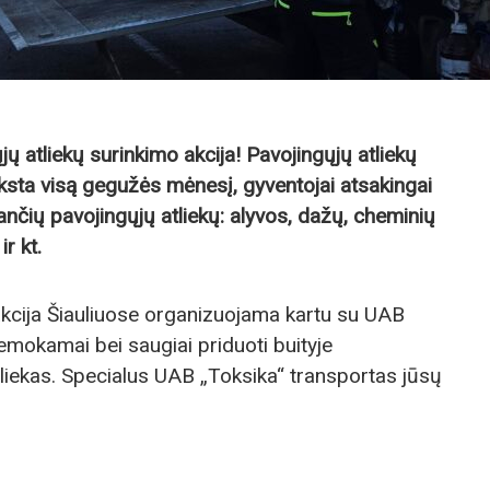
jų atliekų surinkimo akcija! Pavojingųjų atliekų
yksta visą gegužės mėnesį, gyventojai atsakingai
ančių pavojingųjų atliekų: alyvos, dažų, cheminių
r kt.
akcija Šiauliuose organizuojama kartu su UAB
nemokamai bei saugiai priduoti buityje
liekas. Specialus UAB „Toksika“ transportas jūsų