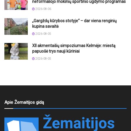
neformaliojo mokinių sportinio ugdymo programas
2026-08-06
„Gargždų kūrybos stotyje“ – dar viena renginių
kupina savaitė
2026-08-05
XII akmentašių simpoziumas Kelmėje: miestą
papuošė trys nauji kūriniai
2026-08-05
Apie Žemaitijos gidą