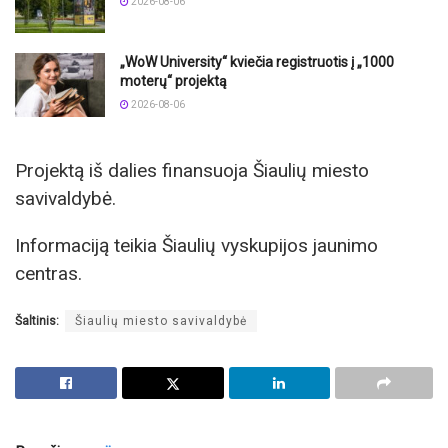
2026-08-06
„WoW University“ kviečia registruotis į „1000
moterų“ projektą
2026-08-06
Projektą iš dalies finansuoja Šiaulių miesto
savivaldybė.
Informaciją teikia Šiaulių vyskupijos jaunimo
centras.
Šaltinis:
Šiaulių miesto savivaldybė