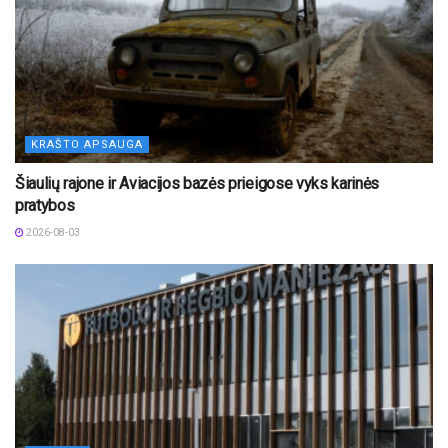
KRAŠTO APSAUGA
Šiaulių rajone ir Aviacijos bazės prieigose vyks karinės
pratybos
2026-08-03