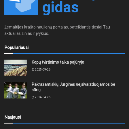
Žemaitijos krašto naujienų portalas, pateikiantis tiesiai Tau
aktualias žinias ir įvykius.
Populiariausi
Kopų tvirtinimo talka pajūryje
2025-09-26
Pakražantiškių Jurginės neįsivaizduojamos be
sūrių
2016-04-26
Naujausi