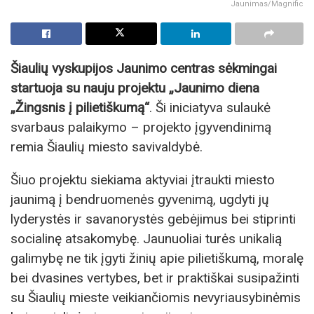
Jaunimas/Magnific
Šiaulių vyskupijos Jaunimo centras sėkmingai
startuoja su nauju projektu „Jaunimo diena
„Žingsnis į pilietiškumą“
. Ši iniciatyva sulaukė
svarbaus palaikymo – projekto įgyvendinimą
remia Šiaulių miesto savivaldybė.
Šiuo projektu siekiama aktyviai įtraukti miesto
jaunimą į bendruomenės gyvenimą, ugdyti jų
lyderystės ir savanorystės gebėjimus bei stiprinti
socialinę atsakomybę. Jaunuoliai turės unikalią
galimybę ne tik įgyti žinių apie pilietiškumą, moralę
bei dvasines vertybes, bet ir praktiškai susipažinti
su Šiaulių mieste veikiančiomis nevyriausybinėmis