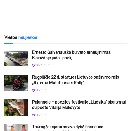
Vietos
naujienos
Ernesto Galvanausko bulvaro atnaujinimas
Klaipėdoje juda į priekį
2026-08-06
Rugpjūčio 22 d. startuos Lietuvos pažinimo ralis
„Ryterna Mototourism Rally“
2026-08-06
Palangoje – poezijos festivalio „Liudvika“ skaitymai
su poete Vitalija Maksvyte
2026-08-06
Tauragės rajono savivaldybė finansuos