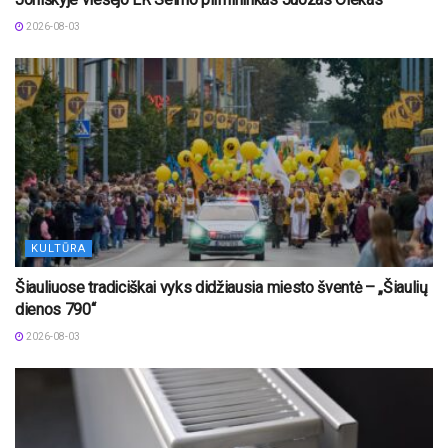
2026-08-03
KULTŪRA
Šiauliuose tradiciškai vyks didžiausia miesto šventė – „Šiaulių
dienos 790“
2026-08-03