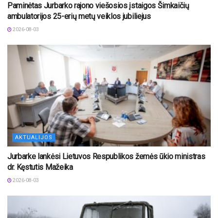
Paminėtas Jurbarko rajono viešosios įstaigos Šimkaičių
ambulatorijos 25-erių metų veiklos jubiliejus
2026-08-03
AKTUALIJOS
Jurbarke lankėsi Lietuvos Respublikos žemės ūkio ministras
dr. Kęstutis Mažeika
2026-08-03