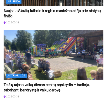
APLINKA
Naujasis Šiaulių futbolo ir regbio maniežas artėja prie statybų
finišo
2026-07-31
AKTUALIJOS
Telšių rajono vaikų dienos centrų sąskrydis – tradicija,
stiprinanti bendrystę ir vaikų gerovę
2026-07-31