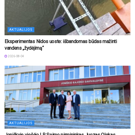
AKTUALIJOS
Eksperimentas Nidos uoste: išbandomas būdas mažinti
vandens „žydėjimą“
2026-08-04
AKTUALIJOS
Joniškyje viešėjo LR Seimo pirmininkas Juozas Olekas