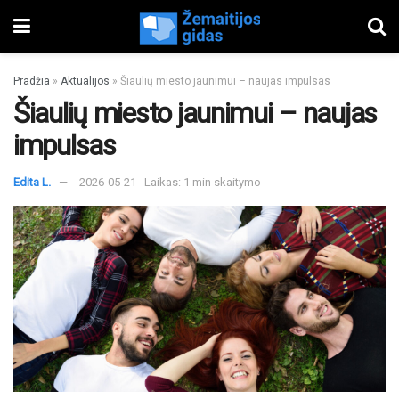
Pradžia
»
Aktualijos
»
Šiaulių miesto jaunimui – naujas impulsas
Šiaulių miesto jaunimui – naujas
impulsas
Edita L.
2026-05-21
Laikas: 1 min skaitymo