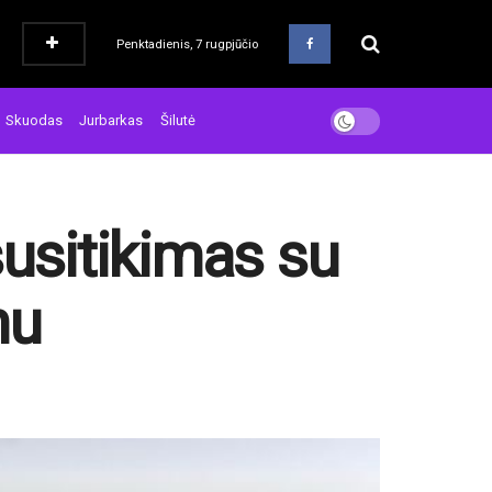
Penktadienis, 7 rugpjūčio
Skuodas
Jurbarkas
Šilutė
susitikimas su
nu