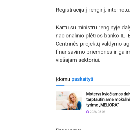
Registracija į renginį: internetu.
Kartu su ministru renginyje da
nacionalinio plėtros banko ILTE
Centrinės projektų valdymo age
finansavimo priemones ir galimy
viešajam sektoriui.
Įdomu
paskaityti
Moterys kviečiamos dal
tarptautiniame moksli
tyrime „MELIORA“
2026-08-06