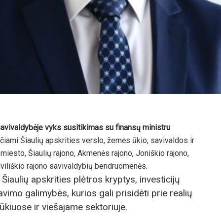
 savivaldybėje vyks susitikimas su finansų ministru
čiami Šiaulių apskrities verslo, žemės ūkio, savivaldos ir
 miesto, Šiaulių rajono, Akmenės rajono, Joniškio rajono,
dviliškio rajono savivaldybių bendruomenės.
aulių apskrities plėtros kryptys, investicijų
vimo galimybės, kurios gali prisidėti prie realių
ūkiuose ir viešajame sektoriuje.