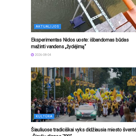
AKTUALIJOS
Eksperimentas Nidos uoste: išbandomas būdas
mažinti vandens „žydėjimą“
2026-08-04
KULTŪRA
Šiauliuose tradiciškai vyks didžiausia miesto švent