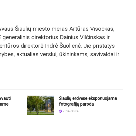
lyvaus Šiaulių miesto meras Artūras Visockas,
 generalinis direktorius Dainius Vilčinskas ir
ntūros direktorė Indrė Šuolienė. Jie pristatys
bes, aktualias verslui, ūkininkams, savivaldai ir
yvauti
Šiaulių erdvėse eksponuojama
niame
fotografijų paroda
2026-08-06