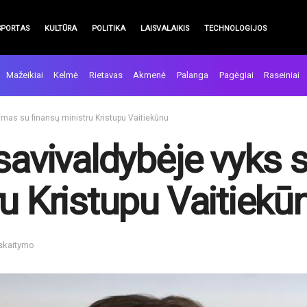
SPORTAS
KULTŪRA
POLITIKA
LAISVALAIKIS
TECHNOLOGIJOS
Mažeikiai
Kelmė
Rietavas
Akmenė
Palanga
Pagėgiai
Raseiniai
kimas su finansų ministru Kristupu Vaitiekūnu
savivaldybėje vyks 
u Kristupu Vaitiekū
 skaitymo