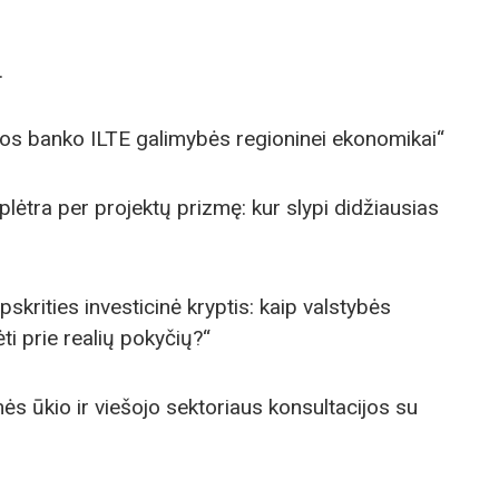
.
tros banko ILTE galimybės regioninei ekonomikai“
 plėtra per projektų prizmę: kur slypi didžiausias
apskrities investicinė kryptis: kaip valstybės
ėti prie realių pokyčių?“
ės ūkio ir viešojo sektoriaus konsultacijos su