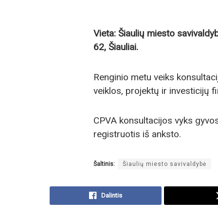
Vieta: Šiaulių miesto savivald
62, Šiauliai.
Renginio metu veiks konsultacij
veiklos, projektų ir investicijų
CPVA konsultacijos vyks gyvos 
registruotis iš anksto.
Šaltinis:
Šiaulių miesto savivaldybė
Dalintis