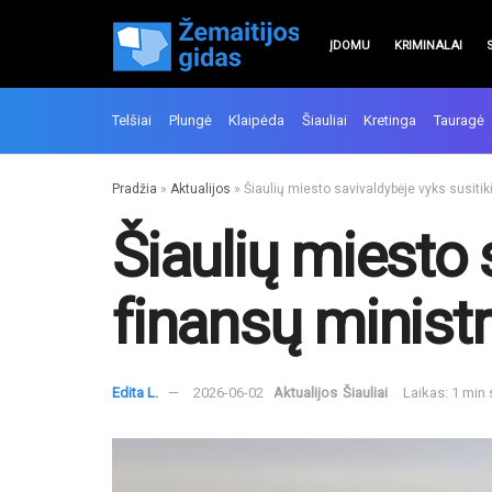
ĮDOMU
KRIMINALAI
Telšiai
Plungė
Klaipėda
Šiauliai
Kretinga
Tauragė
Pradžia
»
Aktualijos
»
Šiaulių miesto savivaldybėje vyks susiti
Šiaulių miesto 
finansų ministr
Edita L.
2026-06-02
Aktualijos
Šiauliai
Laikas: 1 min