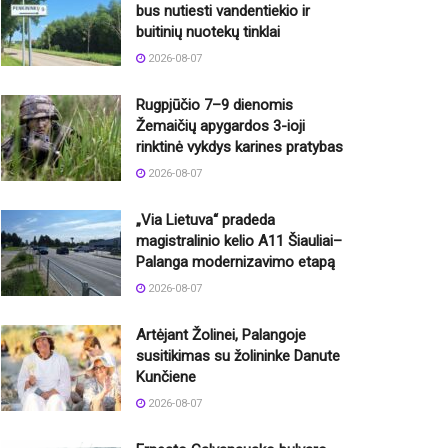
bus nutiesti vandentiekio ir
buitinių nuotekų tinklai
2026-08-07
Rugpjūčio 7–9 dienomis
Žemaičių apygardos 3-ioji
rinktinė vykdys karines pratybas
2026-08-07
„Via Lietuva“ pradeda
magistralinio kelio A11 Šiauliai–
Palanga modernizavimo etapą
2026-08-07
Artėjant Žolinei, Palangoje
susitikimas su žolininke Danute
Kunčiene
2026-08-07