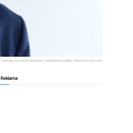
Finansų ministras Kristupas Vaitiekūnas/https://finmin.lrv.lt/nuotr.
Reklama