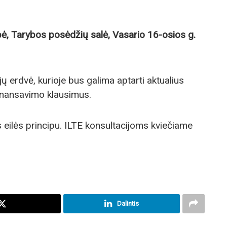
ybė, Tarybos posėdžių salė, Vasario 16-osios g.
ų erdvė, kurioje bus galima aptarti aktualius
 finansavimo klausimus.
eilės principu. ILTE konsultacijoms kviečiame
Dalintis