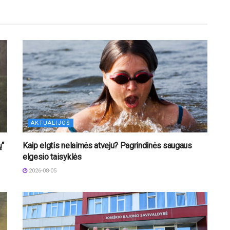
AKTUALIJOS
ų“
Kaip elgtis nelaimės atveju? Pagrindinės saugaus
elgesio taisyklės
2026-08-05