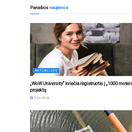
Panašios
naujienos
AKTUALIJOS
„WoW University“ kviečia registruotis į „1000 moter
projektą
2026-08-06