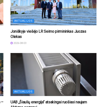
AKTUALIJOS
Joniškyje viešėjo LR Seimo pirmininkas Juozas
Olekas
2026-08-03
AKTUALIJOS
ė –
UAB „Šiaulių energija“ atsakingai ruošiasi naujam