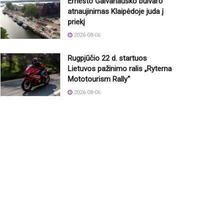
Ernesto Galvanausko bulvaro
atnaujinimas Klaipėdoje juda į
priekį
2026-08-06
Rugpjūčio 22 d. startuos
Lietuvos pažinimo ralis „Ryterna
Mototourism Rally“
2026-08-06