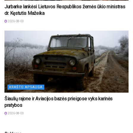
Jurbarke lankėsi Lietuvos Respublikos žemės ūkio ministras
dr. Kęstutis Mažeika
2026-08-03
KRAŠTO APSAUGA
Šiaulių rajone ir Aviacijos bazės prieigose vyks karinės
pratybos
2026-08-03