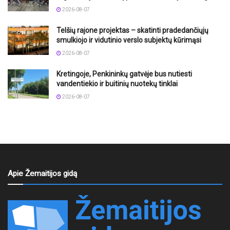
2026-08-07
Telšių rajone projektas – skatinti pradedančiųjų
smulkiojo ir vidutinio verslo subjektų kūrimąsi
2026-08-07
Kretingoje, Penkininkų gatvėje bus nutiesti
vandentiekio ir buitinių nuotekų tinklai
2026-08-07
Apie Žemaitijos gidą