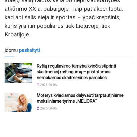
abiejų šalių raidos kelią po nepriklausomybės
atkūrimo XX a. pabaigoje. Taip pat akcentuota,
kad abi šalis sieja ir sportas – ypač krepšinis,
kuris yra itin populiarus tiek Lietuvoje, tiek
Kroatijoje.
Įdomu
paskaityti
Ryšių reguliavimo tarnyba kviečia stiprinti
skaitmeninį raštingumą – pristatomos
nemokamos skaitmeninės pamokos
2026-08-06
Moterys kviečiamos dalyvauti tarptautiniame
moksliniame tyrime „MELIORA“
2026-08-06