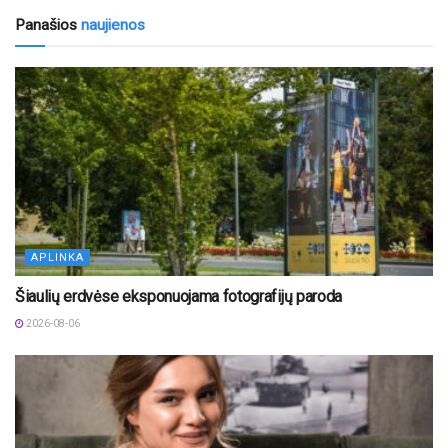
Panašios
naujienos
APLINKA
Šiaulių erdvėse eksponuojama fotografijų paroda
2026-08-06