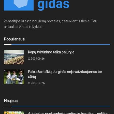
Žemaitijos krašto naujienų portalas, pateikiantis tiesiai Tau
aktualias žinias ir įvykius.
Populiariausi
Kopų tvirtinimo talka pajūryje
2025-09-26
Pakražantiškių Jurginės neįsivaizduojamos be
sūrių
2016-04-26
Naujausi
Ariogaloje nuskambėjo tradicinis tremtinių, politinių