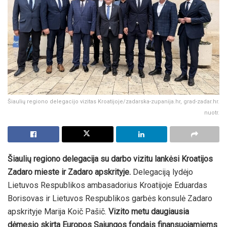
Šiaulių regiono delegacijo vizitas Kroatijoje/zadarska-zupanija.hr, grad-zadar.hr.
nuotr.
Šiaulių regiono delegacija su darbo vizitu lankėsi Kroatijos
Zadaro mieste ir Zadaro apskrityje.
Delegaciją lydėjo
Lietuvos Respublikos ambasadorius Kroatijoje Eduardas
Borisovas ir Lietuvos Respublikos garbės konsulė Zadaro
apskrityje Marija Koič Pašič.
Vizito metu daugiausia
dėmesio skirta Europos Sąjungos fondais finansuojamiems