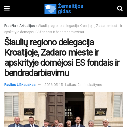
Pradžia
»
Aktualijos
»
Šiaulių regiono delegacija Kroatijoje, Zadaro mieste ir
apskrityje domėjosi ES fondais ir bendradarbiavimu
Šiaulių regiono delegacija
Kroatijoje, Zadaro mieste ir
apskrityje domėjosi ES fondais ir
bendradarbiavimu
Paulius Liškauskas
2026-05-15
Laikas: 2 min skaitymo