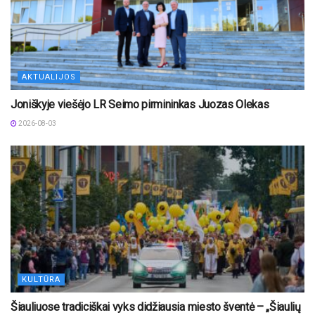
AKTUALIJOS
Joniškyje viešėjo LR Seimo pirmininkas Juozas Olekas
2026-08-03
KULTŪRA
Šiauliuose tradiciškai vyks didžiausia miesto šventė – „Šiaulių