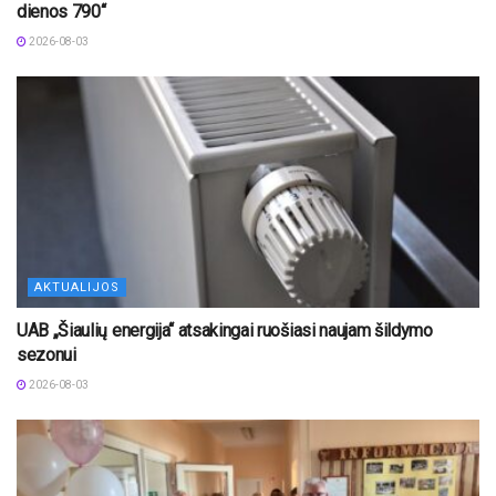
dienos 790“
2026-08-03
AKTUALIJOS
UAB „Šiaulių energija“ atsakingai ruošiasi naujam šildymo
sezonui
2026-08-03