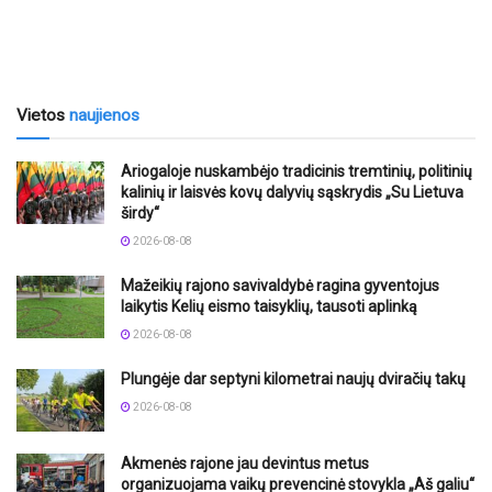
Vietos
naujienos
Ariogaloje nuskambėjo tradicinis tremtinių, politinių
kalinių ir laisvės kovų dalyvių sąskrydis „Su Lietuva
širdy“
2026-08-08
Mažeikių rajono savivaldybė ragina gyventojus
laikytis Kelių eismo taisyklių, tausoti aplinką
2026-08-08
Plungėje dar septyni kilometrai naujų dviračių takų
2026-08-08
Akmenės rajone jau devintus metus
organizuojama vaikų prevencinė stovykla „Aš galiu“