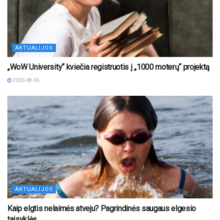
AKTUALIJOS
„WoW University“ kviečia registruotis į „1000 moterų“ projektą
2026-08-06
AKTUALIJOS
Kaip elgtis nelaimės atveju? Pagrindinės saugaus elgesio
taisyklės