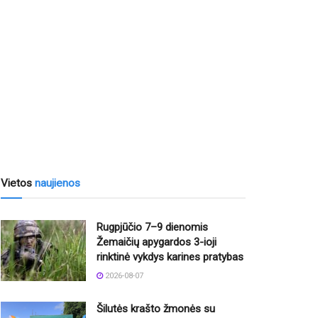
Vietos
naujienos
Rugpjūčio 7–9 dienomis
Žemaičių apygardos 3-ioji
rinktinė vykdys karines pratybas
2026-08-07
Šilutės krašto žmonės su