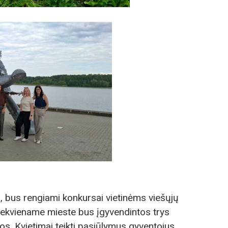
, bus rengiami konkursai vietinėms viešųjų
kiekviename mieste bus įgyvendintos trys
os. Kvietimai teikti pasiūlymus gyventojus