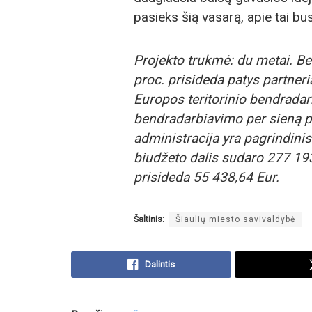
pasieks šią vasarą, apie tai bu
Projekto trukmė: du metai. Be
proc. prisideda patys partner
Europos teritorinio bendradarb
bendradarbiavimo per sieną p
administracija yra pagrindinis 
biudžeto dalis sudaro 277 193
prisideda 55 438,64 Eur.
Šaltinis:
Šiaulių miesto savivaldybė
Dalintis