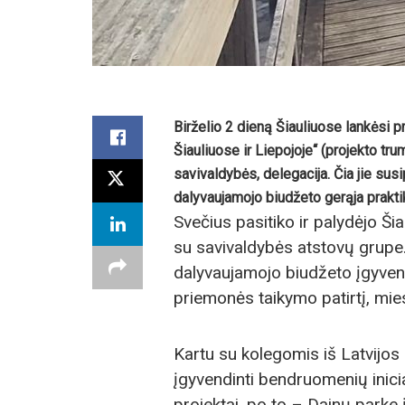
Birželio 2 dieną Šiauliuose lankėsi 
Šiauliuose ir Liepojoje“ (projekto t
savivaldybės, delegacija. Čia jie su
dalyvaujamojo biudžeto gerąja praktika
Svečius pasitiko ir palydėjo Š
su savivaldybės atstovų grupe
dalyvaujamojo biudžeto įgyven
priemonės taikymo patirtį, mies
Kartu su kolegomis iš Latvijos
įgyvendinti bendruomenių inicia
projektai, po to – Dainų parke