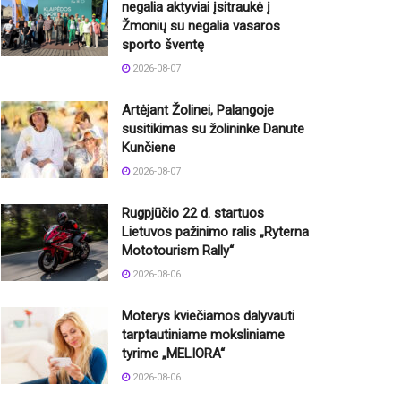
negalia aktyviai įsitraukė į
Žmonių su negalia vasaros
sporto šventę
2026-08-07
Artėjant Žolinei, Palangoje
susitikimas su žolininke Danute
Kunčiene
2026-08-07
Rugpjūčio 22 d. startuos
Lietuvos pažinimo ralis „Ryterna
Mototourism Rally“
2026-08-06
Moterys kviečiamos dalyvauti
tarptautiniame moksliniame
tyrime „MELIORA“
2026-08-06