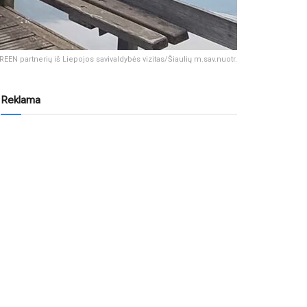
EEN partnerių iš Liepojos savivaldybės vizitas/Šiaulių m.sav.nuotr.
Reklama