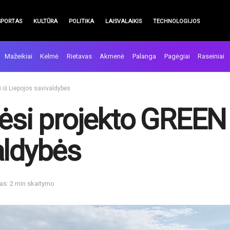
SPORTAS
KULTŪRA
POLITIKA
LAISVALAIKIS
TECHNOLOGIJOS
Mažeikiai
Kelmė
Rietavas
Akmenė
Palanga
Pagėgiai
Raseiniai
i iš Liepojos savivaldybės
ėsi projekto GREEN p
aldybės
as: 2 min skaitymo