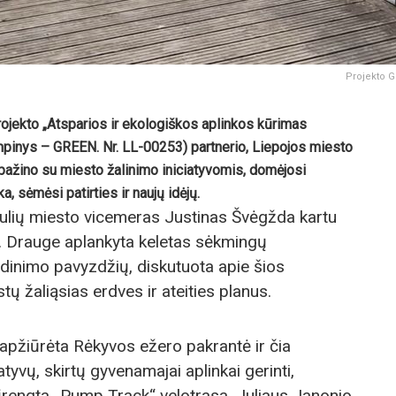
Projekto GR
projekto „Atsparios ir ekologiškos aplinkos kūrimas
rumpinys – GREEN. Nr. LL-00253) partnerio, Liepojos miesto
sipažino su miesto žalinimo iniciatyvomis, domėjosi
, sėmėsi patirties ir naujų idėjų.
iaulių miesto vicemeras Justinas Švėgžda kartu
. Drauge aplankyta keletas sėkmingų
dinimo pavyzdžių, diskutuota apie šios
tų žaliąsias erdves ir ateities planus.
 apžiūrėta Rėkyvos ežero pakrantė ir čia
tyvų, skirtų gyvenamajai aplinkai gerinti,
 įrengta „Pump Track“ velotrasa, Juliaus Janonio