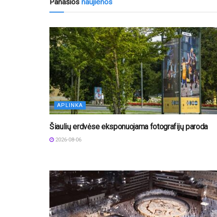
Panašios
naujienos
APLINKA
Šiaulių erdvėse eksponuojama fotografijų paroda
2026-08-06