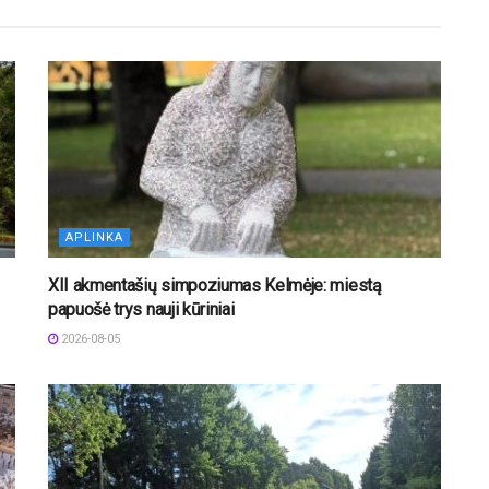
APLINKA
XII akmentašių simpoziumas Kelmėje: miestą
papuošė trys nauji kūriniai
2026-08-05