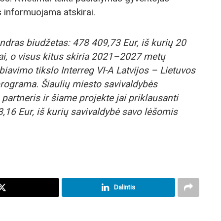
s informuojama atskirai.
ndras biudžetas: 478 409,73 Eur, iš kurių 20
iai, o visus kitus skiria 2021–2027 metų
iavimo tikslo Interreg VI-A Latvijos – Lietuvos
rograma. Šiaulių miesto savivaldybės
partneris ir šiame projekte jai priklausanti
,16 Eur, iš kurių savivaldybė savo lėšomis
Dalintis