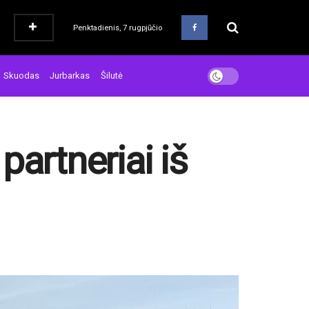
Penktadienis, 7 rugpjūčio
Skuodas
Jurbarkas
Šilutė
artneriai iš