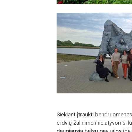
Siekiant įtraukti bendruomenes
erdvių žalinimo iniciatyvoms: 
daugiausia balsų gavusios idėj