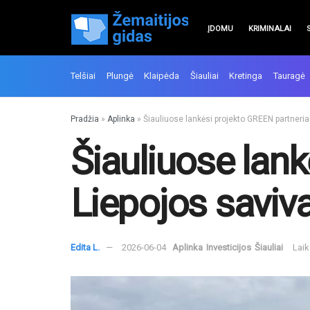
ĮDOMU
KRIMINALAI
Telšiai
Plungė
Klaipėda
Šiauliai
Kretinga
Tauragė
Pradžia
»
Aplinka
»
Šiauliuose lankėsi projekto GREEN partneria
Šiauliuose lank
Liepojos saviv
Edita L.
2026-06-04
Aplinka
Investicijos
Šiauliai
Laik