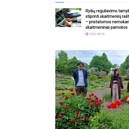
Ryšių reguliavimo tarny
stiprinti skaitmeninį ra
– pristatomos nemoka
skaitmeninės pamokos
2026-08-06