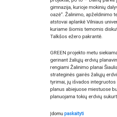
gimnazija, kurioje mokinių daly
oazė“. Žalinimo, apželdinimo 
atstovai aplankė Vilniaus univ
kuriame šiomis temomis diskuta
Talkšos ežero pakrantė.
GREEN projekto metu siekiama 
gerinant žaliųjų erdvių planav
rengiami Žalinimo planai Šiaul
strateginės gairės žaliųjų erdvi
tyrimai, jų išvados integruoto
planus abiejuose miestuose bu
planuojama tokių erdvių sukurti
Įdomu
paskaityti