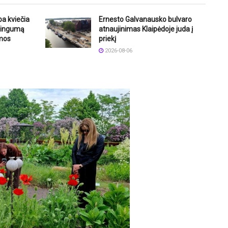
ba kviečia
Ernesto Galvanausko bulvaro
štingumą
atnaujinimas Klaipėdoje juda į
mos
priekį
2026-08-06