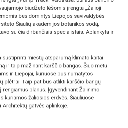
vaujamojo biudžeto lėšomis įrengta „Žalioji
temomis besidomintys Liepojos savivaldybės
ersiteto Šiaulių akademijos botanikos sodą,
vo su čia dirbančiais specialistais. Aplankyta ir
sustiprinti miestų atsparumą klimato kaitai
imą ir taip mažinant karščio bangas. Šiuo metu
iams ir Liepojai, kuriuose bus numatytos
ų plėtrai. Taip pat bus atlikti karščio bangų
s į rengiamus planus. Įgyvendinant Žalinimo
s kuriamos žaliosios erdvės. Šiauliuose
 Architektų gatvės aplinkoje.