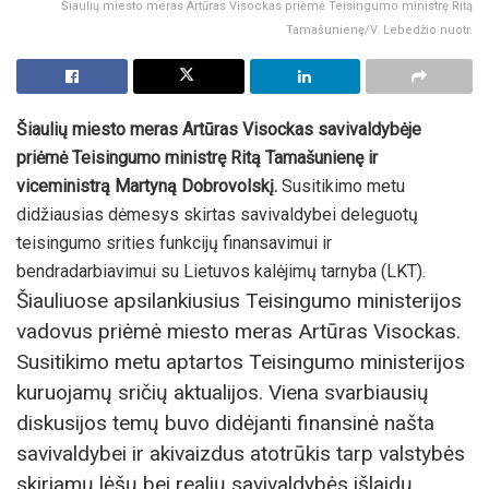
Šiaulių miesto meras Artūras Visockas priėmė Teisingumo ministrę Ritą
Tamašunienę/V. Lebedžio nuotr.
Šiaulių miesto meras Artūras Visockas savivaldybėje
priėmė Teisingumo ministrę Ritą Tamašunienę ir
viceministrą Martyną Dobrovolskį.
Susitikimo metu
didžiausias dėmesys skirtas savivaldybei deleguotų
teisingumo srities funkcijų finansavimui ir
bendradarbiavimui su Lietuvos kalėjimų tarnyba (LKT).
Šiauliuose apsilankiusius Teisingumo ministerijos
vadovus priėmė miesto meras Artūras Visockas.
Susitikimo metu aptartos Teisingumo ministerijos
kuruojamų sričių aktualijos. Viena svarbiausių
diskusijos temų buvo didėjanti finansinė našta
savivaldybei ir akivaizdus atotrūkis tarp valstybės
skiriamų lėšų bei realių savivaldybės išlaidų