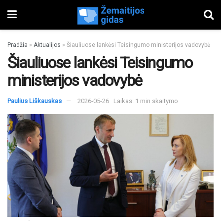
Pradžia
»
Aktualijos
»
Šiauliuose lankėsi Teisingumo ministerijos vadovybė
Šiauliuose lankėsi Teisingumo
ministerijos vadovybė
Paulius Liškauskas
2026-05-26
Laikas: 1 min skaitymo