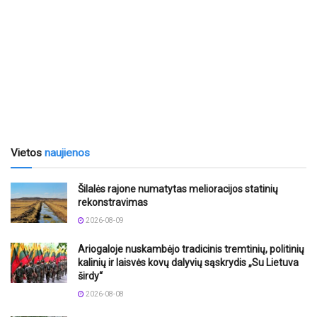
Vietos
naujienos
Šilalės rajone numatytas melioracijos statinių
rekonstravimas
2026-08-09
Ariogaloje nuskambėjo tradicinis tremtinių, politinių
kalinių ir laisvės kovų dalyvių sąskrydis „Su Lietuva
širdy“
2026-08-08