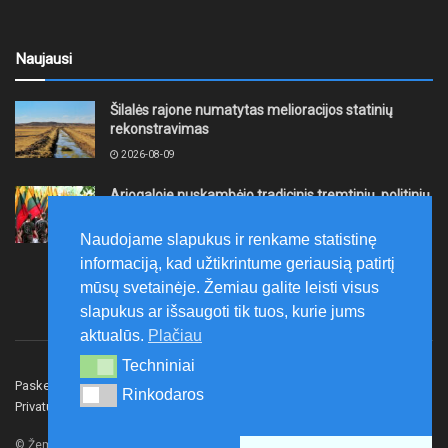
Naujausi
Šilalės rajone numatytas melioracijos statinių
rekonstravimas
2026-08-09
Ariogaloje nuskambėjo tradicinis tremtinių, politinių
kalinių ir laisvės kovų dalyvių sąskrydis „Su Lietuva
širdy“
Naudojame slapukus ir renkame statistinę
2026-08-08
informaciją, kad užtikrintume geriausią patirtį
mūsų svetainėje. Žemiau galite leisti visus
slapukus ar išsaugoti tik tuos, kurie jums
aktualūs.
Plačiau
Techniniai
Techniniai
Paskelbk naujieną
Rašyti redakcijai
Reklama
Rinkodaros
Rinkodaros
Privatumo politika
Susisiekite
© Žemaitijos gidas.