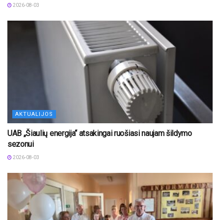
2026-08-03
AKTUALIJOS
UAB „Šiaulių energija“ atsakingai ruošiasi naujam šildymo
sezonui
2026-08-03