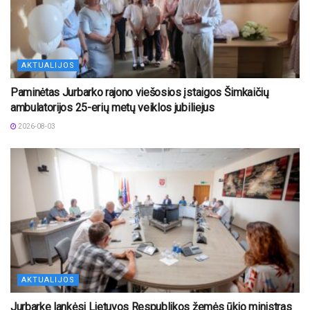
AKTUALIJOS
Paminėtas Jurbarko rajono viešosios įstaigos Šimkaičių
ambulatorijos 25-erių metų veiklos jubiliejus
2026-08-03
AKTUALIJOS
Jurbarke lankėsi Lietuvos Respublikos žemės ūkio ministras