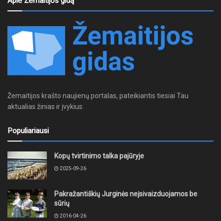
Apie Žemaitijos gidą
Žemaitijos krašto naujienų portalas, pateikiantis tiesiai Tau
aktualias žinias ir įvykius.
Populiariausi
Kopų tvirtinimo talka pajūryje
2025-09-26
Pakražantiškių Jurginės neįsivaizduojamos be
sūrių
2016-04-26