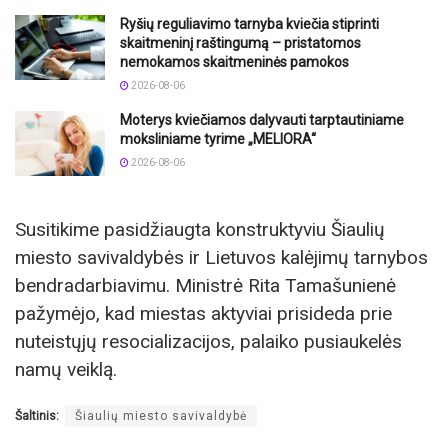
Ryšių reguliavimo tarnyba kviečia stiprinti
skaitmeninį raštingumą – pristatomos
nemokamos skaitmeninės pamokos
2026-08-06
Moterys kviečiamos dalyvauti tarptautiniame
moksliniame tyrime „MELIORA“
2026-08-06
Susitikime pasidžiaugta konstruktyviu Šiaulių
miesto savivaldybės ir Lietuvos kalėjimų tarnybos
bendradarbiavimu. Ministrė Rita Tamašunienė
pažymėjo, kad miestas aktyviai prisideda prie
nuteistųjų resocializacijos, palaiko pusiaukelės
namų veiklą.
Šaltinis:
Šiaulių miesto savivaldybė