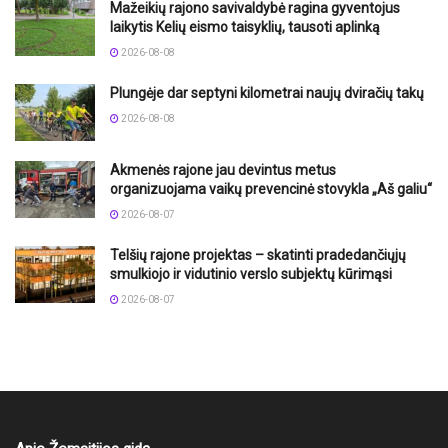
Mažeikių rajono savivaldybė ragina gyventojus
laikytis Kelių eismo taisyklių, tausoti aplinką
2026-08-08
Plungėje dar septyni kilometrai naujų dviračių takų
2026-08-08
Akmenės rajone jau devintus metus
organizuojama vaikų prevencinė stovykla „Aš galiu“
2026-08-07
Telšių rajone projektas – skatinti pradedančiųjų
smulkiojo ir vidutinio verslo subjektų kūrimąsi
2026-08-07