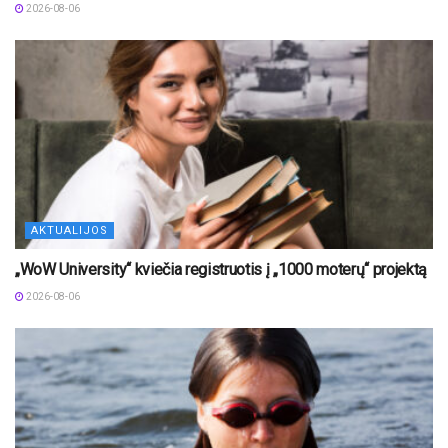
2026-08-06
AKTUALIJOS
„WoW University“ kviečia registruotis į „1000 moterų“ projektą
2026-08-06