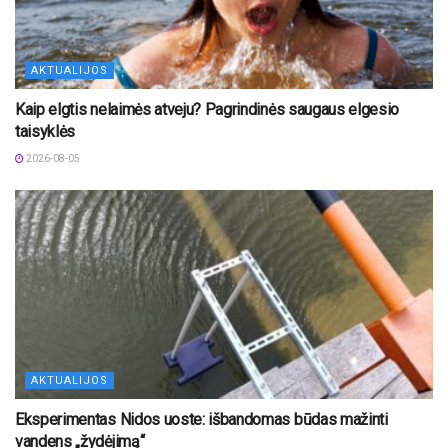
AKTUALIJOS
Kaip elgtis nelaimės atveju? Pagrindinės saugaus elgesio
taisyklės
2026-08-05
AKTUALIJOS
Eksperimentas Nidos uoste: išbandomas būdas mažinti
vandens „žydėjimą“