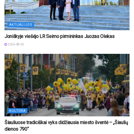
AKTUALIJOS
Joniškyje viešėjo LR Seimo pirmininkas Juozas Olekas
2026-08-03
KULTŪRA
Šiauliuose tradiciškai vyks didžiausia miesto šventė – „Šiaulių
dienos 790“