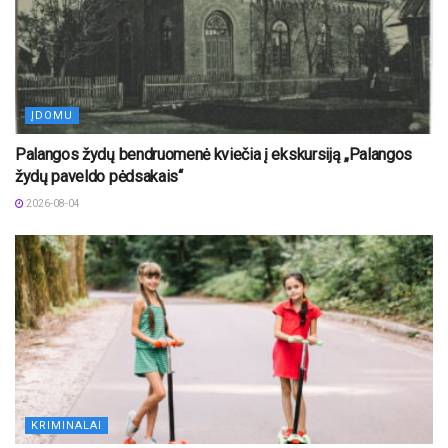
ĮDOMU
Palangos žydų bendruomenė kviečia į ekskursiją „Palangos
žydų paveldo pėdsakais“
2026-08-04
KRIMINALAI