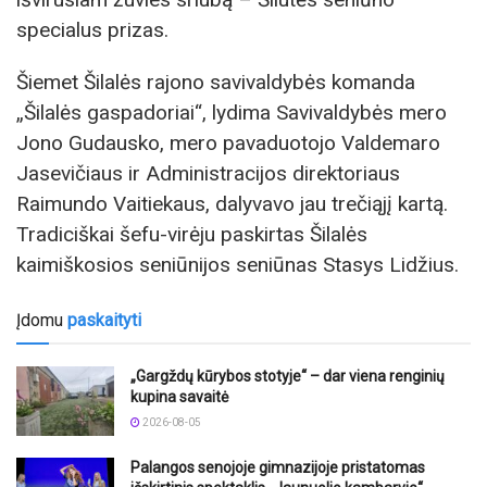
specialus prizas.
Šiemet Šilalės rajono savivaldybės komanda
„Šilalės gaspadoriai“, lydima Savivaldybės mero
Jono Gudausko, mero pavaduotojo Valdemaro
Jasevičiaus ir Administracijos direktoriaus
Raimundo Vaitiekaus, dalyvavo jau trečiąjį kartą.
Tradiciškai šefu-virėju paskirtas Šilalės
kaimiškosios seniūnijos seniūnas Stasys Lidžius.
Įdomu
paskaityti
„Gargždų kūrybos stotyje“ – dar viena renginių
kupina savaitė
2026-08-05
Palangos senojoje gimnazijoje pristatomas