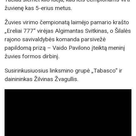
žuvienę kas 5-erius metus.
Žuvies virimo čempionatą laimėjo pamario krašto
„Ereliai 777“ virėjas Algimantas Svitkinas, o Šilalės
rajono savivaldybės komanda parsivežė
papildomą prizą – Vaido Pavilono įteiktą meninį
žuvies formos dirbinį.
Susirinkusiuosius linksmino grupė „Tabasco“ ir
dainininkas Žilvinas Žvagullis.