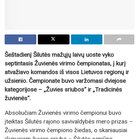
Šeštadienį Šilutės mažųjų laivų uoste vyko
septintasis Žuvienės virimo čempionatas, į kurį
atvažiavo komandos iš visos Lietuvos regionų ir
užsienio. Čempionate buvo varžomasi dviejose
kategorijose – „Žuvies sriubos“ ir „Tradicinės
žuvienės“.
Absoliučiam Žuvienės virimo čempionui buvo
įteiktas Šilutės rajono savivaldybės mero prizas –
Žuvienės virimo čempiono žiedas, o skaniausiai
išvirusiam žuvies sriubą – Šilutės seniūno