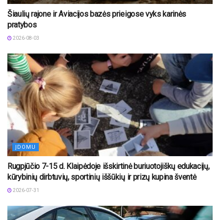
Šiaulių rajone ir Aviacijos bazės prieigose vyks karinės
pratybos
2026-08-03
ĮDOMU
Rugpjūčio 7-15 d. Klaipėdoje išskirtinė buriuotojiškų edukacijų,
kūrybinių dirbtuvių, sportinių iššūkių ir prizų kupina šventė
2026-07-31