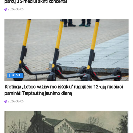
parkų 35-mečiui skirti koncertai
2026-08-05
ĮDOMU
Kretinga „Lėtojo važiavimo iššūkiu“ rugpjūčio 12-ąją ruošiasi
paminėti Tarptautinę jaunimo dieną
2026-08-05