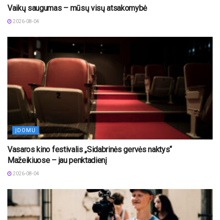
Vaikų saugumas – mūsų visų atsakomybė
2026-08-04
ĮDOMU
Vasaros kino festivalis „Sidabrinės gervės naktys“
Mažeikiuose – jau penktadienį
2026-08-04