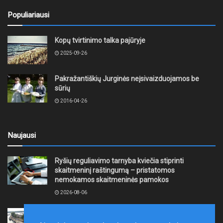
Populiariausi
Kopų tvirtinimo talka pajūryje
2025-09-26
Pakražantiškių Jurginės neįsivaizduojamos be
sūrių
2016-04-26
Naujausi
Ryšių reguliavimo tarnyba kviečia stiprinti
skaitmeninį raštingumą – pristatomos
nemokamos skaitmeninės pamokos
2026-08-06
Ernesto Galvanausko bulvaro atnaujinimas
Klaipėdoje juda į priekį