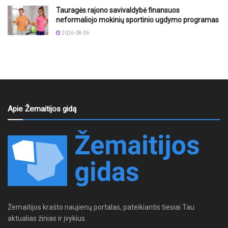
Tauragės rajono savivaldybė finansuos
neformaliojo mokinių sportinio ugdymo programas
2026-08-06
Apie Žemaitijos gidą
Žemaitijos krašto naujienų portalas, pateikiantis tiesiai Tau
aktualias žinias ir įvykius.