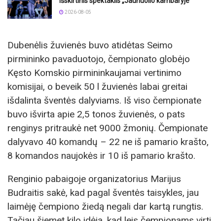
išskirtinis spektaklis „Jaunuolio kambaryje“
2026-08-05
Dubenėlis žuvienės buvo atidėtas Seimo
pirmininko pavaduotojo, čempionato globėjo
Kęsto Komskio pirmininkaujamai vertinimo
komisijai, o beveik 50 l žuvienės labai greitai
išdalinta šventės dalyviams. Iš viso čempionate
buvo išvirta apie 2,5 tonos žuvienės, o pats
renginys pritraukė net 9000 žmonių. Čempionate
dalyvavo 40 komandų – 22 ne iš pamario krašto,
8 komandos naujokės ir 10 iš pamario krašto.
Renginio pabaigoje organizatorius Marijus
Budraitis sakė, kad pagal šventės taisykles, jau
laimėję čempiono žiedą negali dar kartą rungtis.
Tačiau šiemet kilo idėja, kad leis čempionams virti