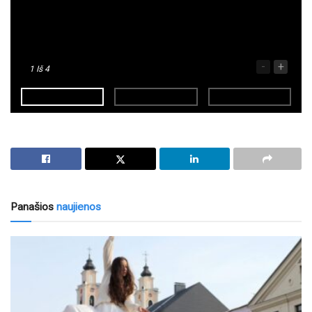
-
+
1
Iš 4
Panašios
naujienos