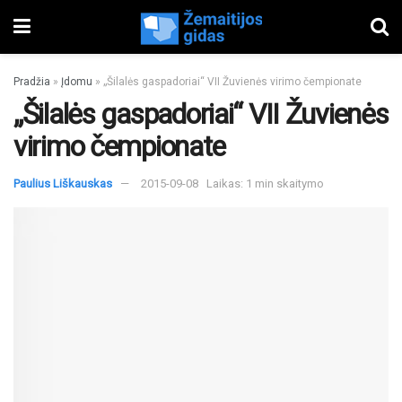
Pradžia
»
Įdomu
»
„Šilalės gaspadoriai“ VII Žuvienės virimo čempionate
„Šilalės gaspadoriai“ VII Žuvienės
virimo čempionate
Paulius Liškauskas
2015-09-08
Laikas: 1 min skaitymo