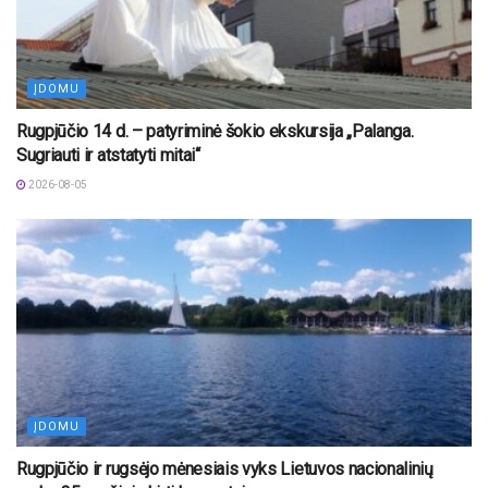
ĮDOMU
Rugpjūčio 14 d. – patyriminė šokio ekskursija „Palanga.
Sugriauti ir atstatyti mitai“
2026-08-05
ĮDOMU
Rugpjūčio ir rugsėjo mėnesiais vyks Lietuvos nacionalinių