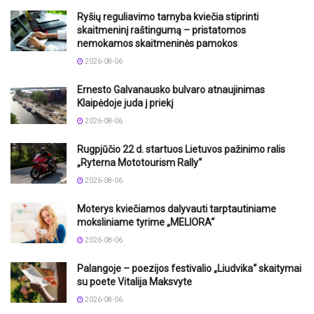
Ryšių reguliavimo tarnyba kviečia stiprinti
skaitmeninį raštingumą – pristatomos
nemokamos skaitmeninės pamokos
2026-08-06
Ernesto Galvanausko bulvaro atnaujinimas
Klaipėdoje juda į priekį
2026-08-06
Rugpjūčio 22 d. startuos Lietuvos pažinimo ralis
„Ryterna Mototourism Rally“
2026-08-06
Moterys kviečiamos dalyvauti tarptautiniame
moksliniame tyrime „MELIORA“
2026-08-06
Palangoje – poezijos festivalio „Liudvika“ skaitymai
su poete Vitalija Maksvyte
2026-08-06