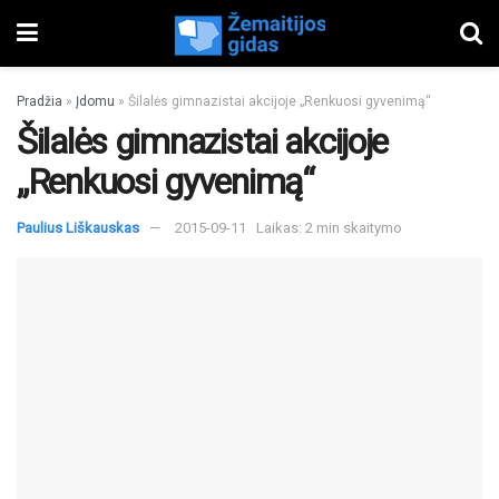
Pradžia
»
Įdomu
»
Šilalės gimnazistai akcijoje „Renkuosi gyvenimą“
Šilalės gimnazistai akcijoje
„Renkuosi gyvenimą“
Paulius Liškauskas
2015-09-11
Laikas: 2 min skaitymo