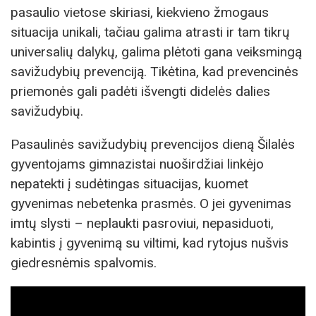
pasaulio vietose skiriasi, kiekvieno žmogaus
situacija unikali, tačiau galima atrasti ir tam tikrų
universalių dalykų, galima plėtoti gana veiksmingą
savižudybių prevenciją. Tikėtina, kad prevencinės
priemonės gali padėti išvengti didelės dalies
savižudybių.
Pasaulinės savižudybių prevencijos dieną Šilalės
gyventojams gimnazistai nuoširdžiai linkėjo
nepatekti į sudėtingas situacijas, kuomet
gyvenimas nebetenka prasmės. O jei gyvenimas
imtų slysti – neplaukti pasroviui, nepasiduoti,
kabintis į gyvenimą su viltimi, kad rytojus nušvis
giedresnėmis spalvomis.