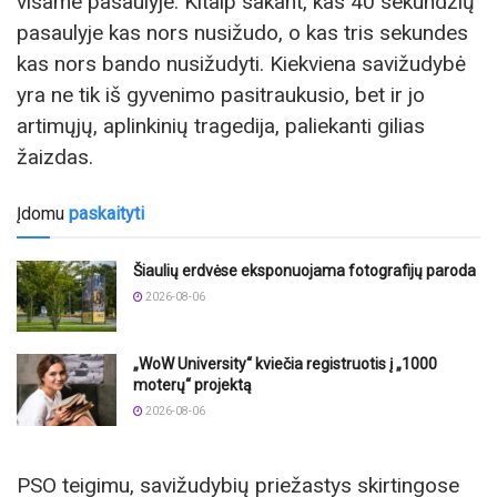
visame pasaulyje. Kitaip sakant, kas 40 sekundžių
pasaulyje kas nors nusižudo, o kas tris sekundes
kas nors bando nusižudyti. Kiekviena savižudybė
yra ne tik iš gyvenimo pasitraukusio, bet ir jo
artimųjų, aplinkinių tragedija, paliekanti gilias
žaizdas.
Įdomu
paskaityti
Šiaulių erdvėse eksponuojama fotografijų paroda
2026-08-06
„WoW University“ kviečia registruotis į „1000
moterų“ projektą
2026-08-06
PSO teigimu, savižudybių priežastys skirtingose