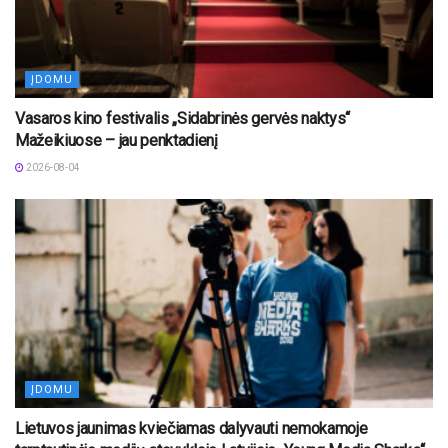
ĮDOMU
Vasaros kino festivalis „Sidabrinės gervės naktys“
Mažeikiuose – jau penktadienį
2026-08-04
ĮDOMU
Lietuvos jaunimas kviečiamas dalyvauti nemokamoje