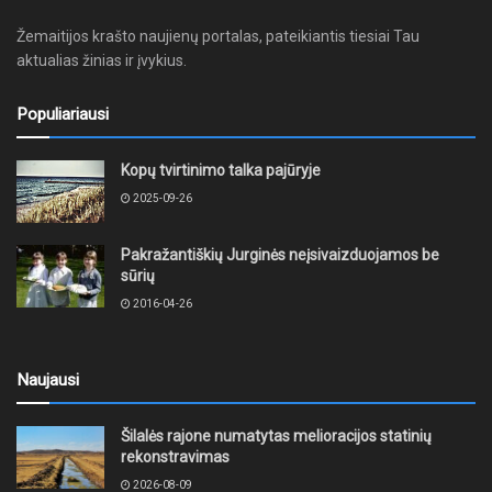
Žemaitijos krašto naujienų portalas, pateikiantis tiesiai Tau
aktualias žinias ir įvykius.
Populiariausi
Kopų tvirtinimo talka pajūryje
2025-09-26
Pakražantiškių Jurginės neįsivaizduojamos be
sūrių
2016-04-26
Naujausi
Šilalės rajone numatytas melioracijos statinių
rekonstravimas
2026-08-09