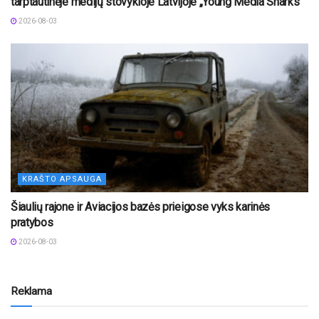
tarptautinėje medijų stovykloje Latvijoje „Young Media Sharks“
2026-08-03
KRAŠTO APSAUGA
Šiaulių rajone ir Aviacijos bazės prieigose vyks karinės
pratybos
2026-08-03
Reklama