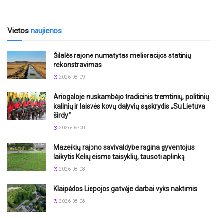
Vietos
naujienos
Šilalės rajone numatytas melioracijos statinių
rekonstravimas
2026-08-09
Ariogaloje nuskambėjo tradicinis tremtinių, politinių
kalinių ir laisvės kovų dalyvių sąskrydis „Su Lietuva
širdy“
2026-08-08
Mažeikių rajono savivaldybė ragina gyventojus
laikytis Kelių eismo taisyklių, tausoti aplinką
2026-08-08
Klaipėdos Liepojos gatvėje darbai vyks naktimis
2026-08-08