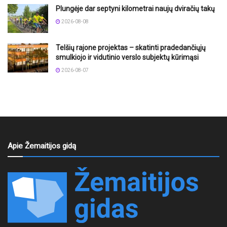
Plungėje dar septyni kilometrai naujų dviračių takų
2026-08-08
Telšių rajone projektas – skatinti pradedančiųjų
smulkiojo ir vidutinio verslo subjektų kūrimąsi
2026-08-07
Apie Žemaitijos gidą