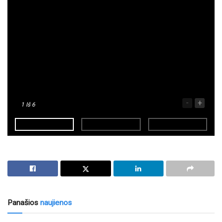
-
+
1
Iš 6
Panašios
naujienos