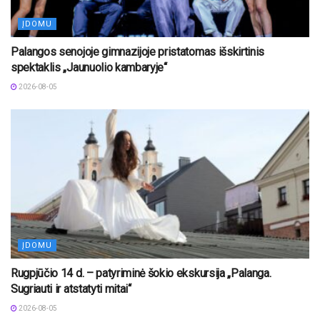
ĮDOMU
Palangos senojoje gimnazijoje pristatomas išskirtinis
spektaklis „Jaunuolio kambaryje“
2026-08-05
ĮDOMU
Rugpjūčio 14 d. – patyriminė šokio ekskursija „Palanga.
Sugriauti ir atstatyti mitai“
2026-08-05