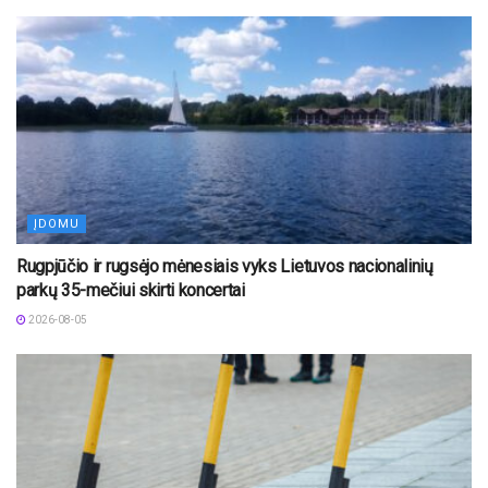
ĮDOMU
Rugpjūčio ir rugsėjo mėnesiais vyks Lietuvos nacionalinių
parkų 35-mečiui skirti koncertai
2026-08-05