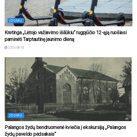
ĮDOMU
Kretinga „Lėtojo važiavimo iššūkiu“ rugpjūčio 12-ąją ruošiasi
paminėti Tarptautinę jaunimo dieną
2026-08-05
ĮDOMU
Palangos žydų bendruomenė kviečia į ekskursiją „Palangos
žydų paveldo pėdsakais“