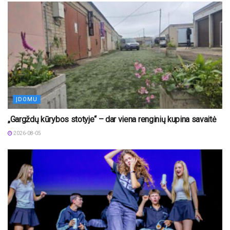
ĮDOMU
„Gargždų kūrybos stotyje“ – dar viena renginių kupina savaitė
2026-08-05