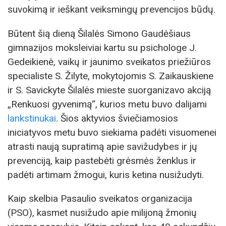
suvokimą ir ieškant veiksmingų prevencijos būdų.
Būtent šią dieną Šilalės Simono Gaudėšiaus
gimnazijos moksleiviai kartu su psichologe J.
Gedeikienė, vaikų ir jaunimo sveikatos priežiūros
specialiste S. Žilyte, mokytojomis S. Zaikauskiene
ir S. Savickyte Šilalės mieste suorganizavo akciją
„Renkuosi gyvenimą“, kurios metu buvo dalijami
lankstinukai
. Šios aktyvios šviečiamosios
iniciatyvos metu buvo siekiama padėti visuomenei
atrasti naują supratimą apie savižudybes ir jų
prevenciją, kaip pastebėti grėsmės ženklus ir
padėti artimam žmogui, kuris ketina nusižudyti.
Kaip skelbia Pasaulio sveikatos organizacija
(PSO), kasmet nusižudo apie milijoną žmonių