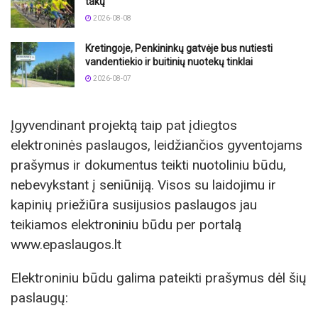
takų
2026-08-08
Kretingoje, Penkininkų gatvėje bus nutiesti
vandentiekio ir buitinių nuotekų tinklai
2026-08-07
Įgyvendinant projektą taip pat įdiegtos
elektroninės paslaugos, leidžiančios gyventojams
prašymus ir dokumentus teikti nuotoliniu būdu,
nebevykstant į seniūniją. Visos su laidojimu ir
kapinių priežiūra susijusios paslaugos jau
teikiamos elektroniniu būdu per portalą
www.epaslaugos.lt
Elektroniniu būdu galima pateikti prašymus dėl šių
paslaugų: