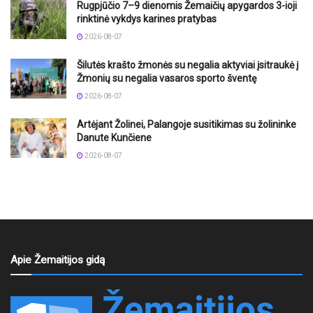
Rugpjūčio 7–9 dienomis Žemaičių apygardos 3-ioji
rinktinė vykdys karines pratybas
2026-08-07
Šilutės krašto žmonės su negalia aktyviai įsitraukė į
Žmonių su negalia vasaros sporto šventę
2026-08-07
Artėjant Žolinei, Palangoje susitikimas su žolininke
Danute Kunčiene
2026-08-07
Apie Žemaitijos gidą