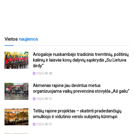
Vietos
naujienos
Ariogaloje nuskambėjo tradicinis tremtinių, politinių
kalinių ir laisvės kovų dalyvių sąskrydis „Su Lietuva
širdy“
2026-08-08
Akmenės rajone jau devintus metus
organizuojama vaikų prevencinė stovykla „Aš galiu“
2026-08-07
Telšių rajone projektas – skatinti pradedančiųjų
smulkiojo ir vidutinio verslo subjektų kūrimąsi
2026-08-07