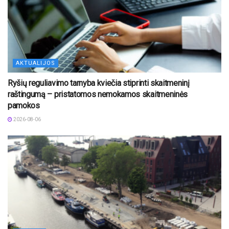
AKTUALIJOS
Ryšių reguliavimo tarnyba kviečia stiprinti skaitmeninį
raštingumą – pristatomos nemokamos skaitmeninės
pamokos
2026-08-06