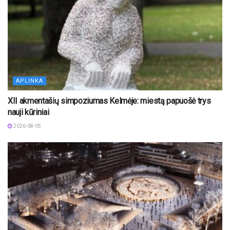
APLINKA
XII akmentašių simpoziumas Kelmėje: miestą papuošė trys
nauji kūriniai
2026-08-05