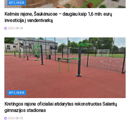
APLINKA
Kelmės rajone, Šaukėnuose – daugiau kaip 1,6 mln. eurų
investicija į vandentvarką
2026-08-04
APLINKA
Kretingos rajone oficialiai atidarytas rekonstruotas Salantų
gimnazijos stadionas
2026-08-03