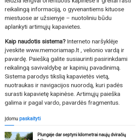
leidžia lengvai orientuotis kapinėse ir greitai rasti
reikalingą informaciją, o gyvenantiems kituose
miestuose ar užsienyje – nuotoliniu būdu
aplankyti artimųjų kapavietes.
Kaip naudotis sistema?
Interneto naršyklėje
įveskite www.memoriamap.lt , velionio vardą ir
pavardę. Paiešką galite susiaurinti pasirinkdami
reikalingą savivaldybę ar kapinių pavadinimą.
Sistema parodys tikslią kapavietės vietą,
nuotraukas ir navigacijos nuorodą, kuri padės
surasti kapavietę kapinėse. Artimųjų paieška
galima ir pagal vardo, pavardės fragmentus.
Įdomu
paskaityti
Plungėje dar septyni kilometrai naujų dviračių