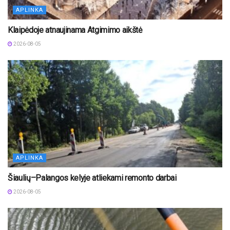
APLINKA
Klaipėdoje atnaujinama Atgimimo aikštė
2026-08-05
APLINKA
Šiaulių–Palangos kelyje atliekami remonto darbai
2026-08-05