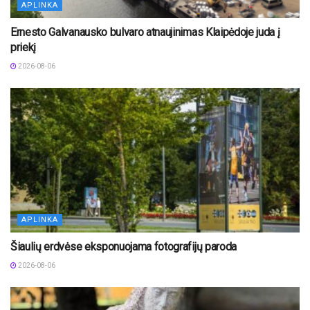
APLINKA
Ernesto Galvanausko bulvaro atnaujinimas Klaipėdoje juda į
priekį
2026-08-06
APLINKA
Šiaulių erdvėse eksponuojama fotografijų paroda
2026-08-06