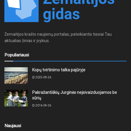
Žemaitijos krašto naujienų portalas, pateikiantis tiesiai Tau
aktualias žinias ir įvykius.
Populiariausi
Kopų tvirtinimo talka pajūryje
2025-09-26
Pakražantiškių Jurginės neįsivaizduojamos be
sūrių
2016-04-26
Naujausi