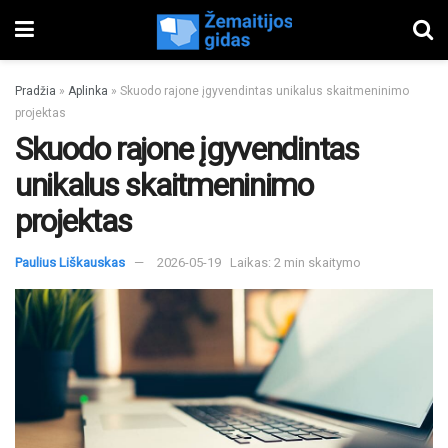
Pradžia
»
Aplinka
»
Skuodo rajone įgyvendintas unikalus skaitmeninimo
projektas
Skuodo rajone įgyvendintas
unikalus skaitmeninimo
projektas
Paulius Liškauskas
2026-05-19
Laikas: 2 min skaitymo