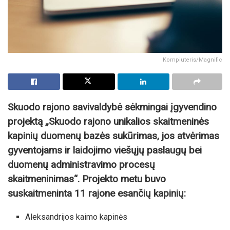
Kompiuteris/Magnific
Skuodo rajono savivaldybė sėkmingai įgyvendino
projektą „Skuodo rajono unikalios skaitmeninės
kapinių duomenų bazės sukūrimas, jos atvėrimas
gyventojams ir laidojimo viešųjų paslaugų bei
duomenų administravimo procesų
skaitmeninimas“. Projekto metu buvo
suskaitmeninta 11 rajone esančių kapinių:
Aleksandrijos kaimo kapinės