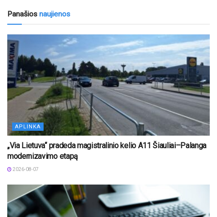
Panašios
naujienos
APLINKA
„Via Lietuva“ pradeda magistralinio kelio A11 Šiauliai–Palanga
modernizavimo etapą
2026-08-07