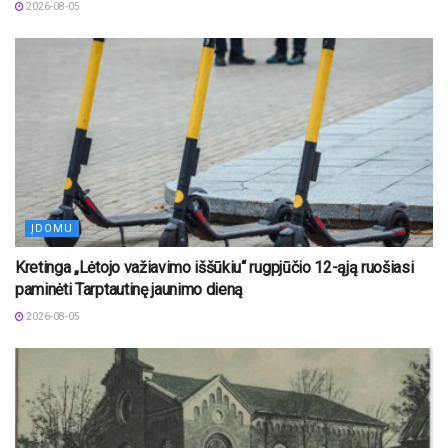
2026-08-05
ĮDOMU
Kretinga „Lėtojo važiavimo iššūkiu“ rugpjūčio 12-ąją ruošiasi
paminėti Tarptautinę jaunimo dieną
2026-08-05