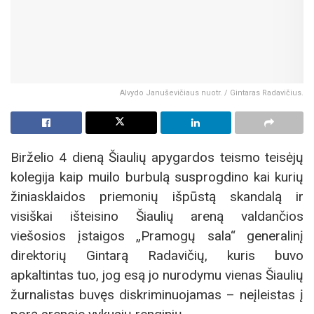
Alvydo Januševičiaus nuotr. / Gintaras Radavičius.
Birželio 4 dieną Šiaulių apygardos teismo teisėjų
kolegija kaip muilo burbulą susprogdino kai kurių
žiniasklaidos priemonių išpūstą skandalą ir
visiškai išteisino Šiaulių areną valdančios
viešosios įstaigos „Pramogų sala“ generalinį
direktorių Gintarą Radavičių, kuris buvo
apkaltintas tuo, jog esą jo nurodymu vienas Šiaulių
žurnalistas buvęs diskriminuojamas – neįleistas į