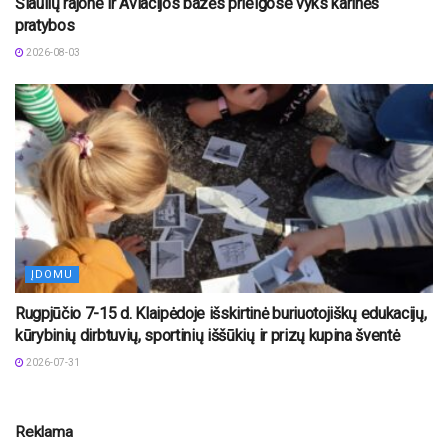
Šiaulių rajone ir Aviacijos bazės prieigose vyks karinės
pratybos
2026-08-03
ĮDOMU
Rugpjūčio 7-15 d. Klaipėdoje išskirtinė buriuotojiškų edukacijų,
kūrybinių dirbtuvių, sportinių iššūkių ir prizų kupina šventė
2026-07-31
Reklama