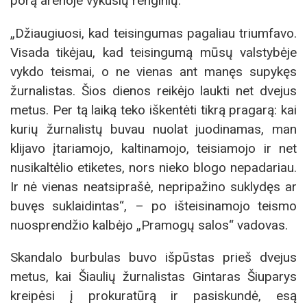
porą arenoje vykusių renginių.
„Džiaugiuosi, kad teisingumas pagaliau triumfavo.
Visada tikėjau, kad teisingumą mūsų valstybėje
vykdo teismai, o ne vienas ant manęs supykęs
žurnalistas. Šios dienos reikėjo laukti net dvejus
metus. Per tą laiką teko iškentėti tikrą pragarą: kai
kurių žurnalistų buvau nuolat juodinamas, man
klijavo įtariamojo, kaltinamojo, teisiamojo ir net
nusikaltėlio etiketes, nors nieko blogo nepadariau.
Ir nė vienas neatsiprašė, nepripažino suklydęs ar
buvęs suklaidintas“, – po išteisinamojo teismo
nuosprendžio kalbėjo „Pramogų salos“ vadovas.
Skandalo burbulas buvo išpūstas prieš dvejus
metus, kai Šiaulių žurnalistas Gintaras Šiuparys
kreipėsi į prokuratūrą ir pasiskundė, esą