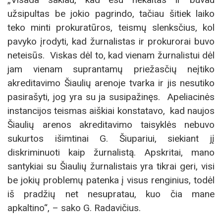
užsipultas be jokio pagrindo, tačiau šitiek laiko
teko minti prokuratūros, teismų slenksčius, kol
pavyko įrodyti, kad žurnalistas ir prokurorai buvo
neteisūs. Viskas dėl to, kad vienam žurnalistui dėl
jam vienam suprantamų priežasčių neįtiko
akreditavimo Šiaulių arenoje tvarka ir jis nesutiko
pasirašyti, jog yra su ja susipažinęs. Apeliacinės
instancijos teismas aiškiai konstatavo, kad naujos
Šiaulių arenos akreditavimo taisyklės nebuvo
sukurtos išimtinai G. Šiupariui, siekiant jį
diskriminuoti kaip žurnalistą. Apskritai, mano
santykiai su Šiaulių žurnalistais yra tikrai geri, visi
be jokių problemų patenka į visus renginius, todėl
iš pradžių net nesupratau, kuo čia mane
apkaltino“, – sako G. Radavičius.