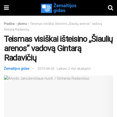
Pradžia
»
Įdomu
»
Teismas visiškai išteisino „Šiaulių arenos“ vadovą
Gintarą Radavičių
Teismas visiškai išteisino „Šiaulių
arenos“ vadovą Gintarą
Radavičių
Žemaitijos gidas
2015-06-05
Laikas: 2 min skaitymo