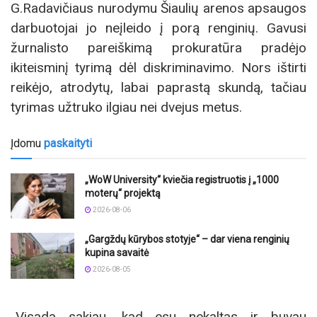
G.Radavičiaus nurodymu Šiaulių arenos apsaugos
darbuotojai jo neįleido į porą renginių. Gavusi
žurnalisto pareiškimą prokuratūra pradėjo
ikiteisminį tyrimą dėl diskriminavimo. Nors ištirti
reikėjo, atrodytų, labai paprastą skundą, tačiau
tyrimas užtruko ilgiau nei dvejus metus.
Įdomu
paskaityti
„WoW University“ kviečia registruotis į „1000
moterų“ projektą
2026-08-06
„Gargždų kūrybos stotyje“ – dar viena renginių
kupina savaitė
2026-08-05
„Visada sakiau, kad esu nekaltas ir buvau