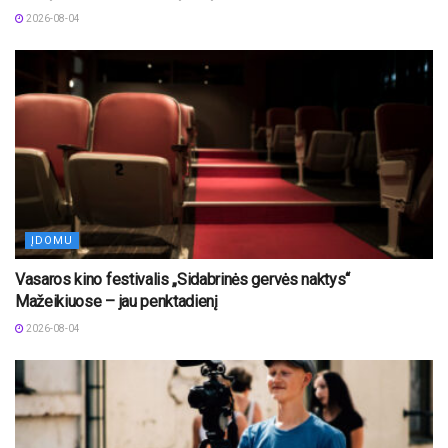
2026-08-04
ĮDOMU
Vasaros kino festivalis „Sidabrinės gervės naktys“
Mažeikiuose – jau penktadienį
2026-08-04