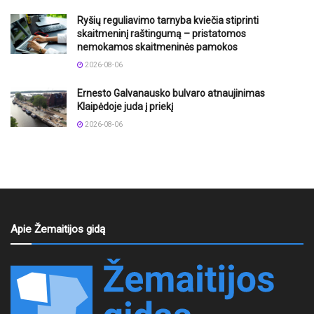
Ryšių reguliavimo tarnyba kviečia stiprinti
skaitmeninį raštingumą – pristatomos
nemokamos skaitmeninės pamokos
2026-08-06
Ernesto Galvanausko bulvaro atnaujinimas
Klaipėdoje juda į priekį
2026-08-06
Apie Žemaitijos gidą