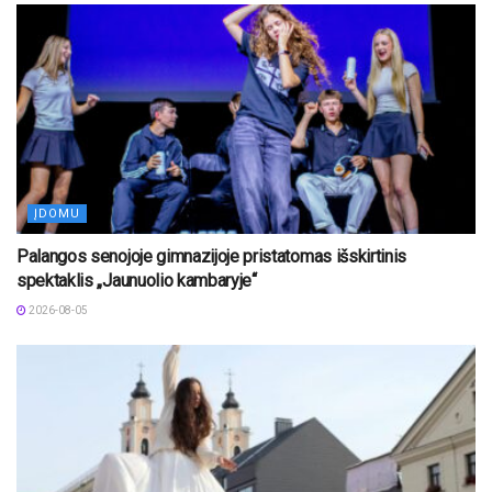
ĮDOMU
Palangos senojoje gimnazijoje pristatomas išskirtinis
spektaklis „Jaunuolio kambaryje“
2026-08-05