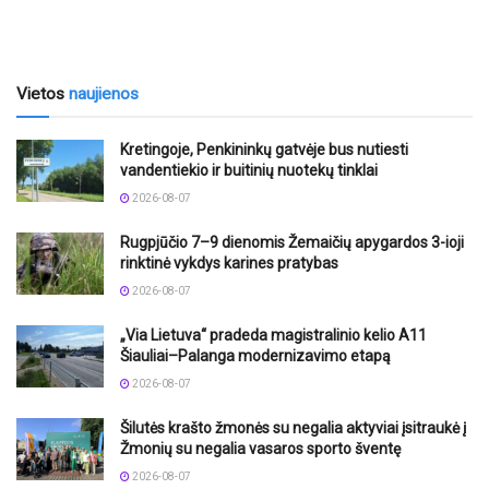
Vietos
naujienos
Kretingoje, Penkininkų gatvėje bus nutiesti
vandentiekio ir buitinių nuotekų tinklai
2026-08-07
Rugpjūčio 7–9 dienomis Žemaičių apygardos 3-ioji
rinktinė vykdys karines pratybas
2026-08-07
„Via Lietuva“ pradeda magistralinio kelio A11
Šiauliai–Palanga modernizavimo etapą
2026-08-07
Šilutės krašto žmonės su negalia aktyviai įsitraukė į
Žmonių su negalia vasaros sporto šventę
2026-08-07