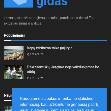
Žemaitijos krašto naujienų portalas, pateikiantis tiesiai Tau
aktualias žinias ir įvykius.
Populiariausi
Kopų tvirtinimo talka pajūryje
2025-09-26
Pakražantiškių Jurginės neįsivaizduojamos be
sūrių
2016-04-26
Naujausi
Naudojame slapukus ir renkame statistinę
informaciją, kad užtikrintume geriausią patirtį
Kretingoje, Penkininkų gatvėje bus nutiesti
mūsų svetainėje. Žemiau galite leisti visus