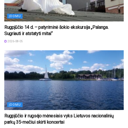
ĮDOMU
Rugpjūčio 14 d. – patyriminė šokio ekskursija „Palanga.
Sugriauti ir atstatyti mitai“
2026-08-05
ĮDOMU
Rugpjūčio ir rugsėjo mėnesiais vyks Lietuvos nacionalinių
parkų 35-mečiui skirti koncertai