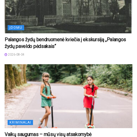
ĮDOMU
Palangos žydų bendruomenė kviečia į ekskursiją „Palangos
žydų paveldo pėdsakais“
2026-08-04
KRIMINALAI
Vaikų saugumas – mūsų visų atsakomybė