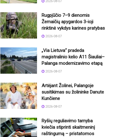
2026-08-07
Rugpjūčio 7–9 dienomis
Žemaičių apygardos 3-ioji
rinktinė vykdys karines pratybas
2026-08-07
„Via Lietuva“ pradeda
magistralinio kelio A11 Šiauliai–
Palanga modernizavimo etapą
2026-08-07
Artėjant Žolinei, Palangoje
susitikimas su žolininke Danute
Kunčiene
2026-08-07
Ryšių reguliavimo tarnyba
kviečia stiprinti skaitmeninį
raštingumą – pristatomos