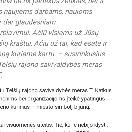
ūna ne tik padėkos ženklas, bet ir
s naujiems darbams, naujoms
r dar glaudesniam
biavimui. Ačiū visiems už Jūsų
ių kraštui, Ačiū už tai, kad esate ir
ną kuriame kartu. – susirinkusius
Telšių rajono savivaldybės meras
.
u Telšių rajono savivaldybės meras T. Katkus
enims bei organizacijoms įteikė ypatingus
no kūrinius – miesto simbolį bijūną.
i visuomenės ateitis. Tie, kurie nebijo klysti,