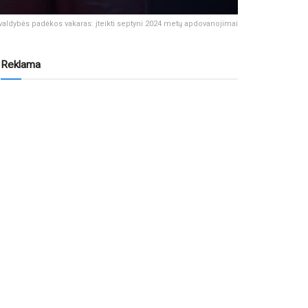
ivaldybės padėkos vakaras: įteikti septyni 2024 metų apdovanojimai
Reklama