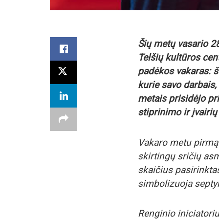
Šių metų vasario 2
Telšių kultūros cen
padėkos vakaras: šv
kurie savo darbais
metais prisidėjo p
stiprinimo ir įvairių
Vakaro metu pirmą k
skirtingų sričių as
skaičius pasirinkta
simbolizuoja septyn
Renginio iniciator