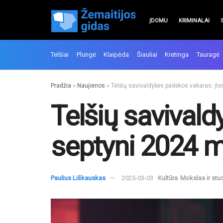
ĮDOMU
KRIMINALAI
Telšiai
Plungė
Klaipėda
Šiauliai
Kretinga
Tauragė
Pradžia
»
Naujienos
»
Telšių savivaldybės padėkos vakaras: įt
Telšių savivald
septyni 2024 
Paulius Liškauskas
2025-03-03
Kultūra
Mokslas ir stu