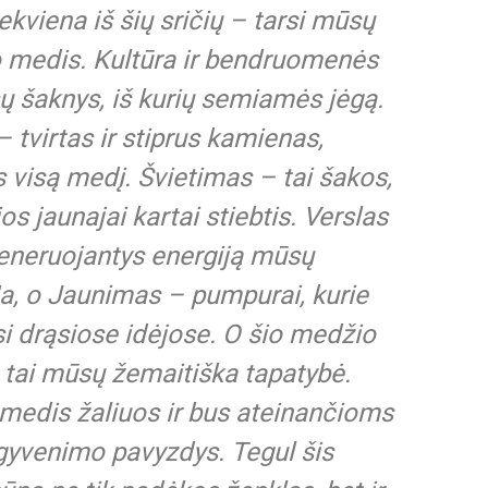
ekviena iš šių sričių – tarsi mūsų
o medis. Kultūra ir bendruomenės
ų šaknys, iš kurių semiamės jėgą.
– tvirtas ir stiprus kamienas,
is visą medį. Švietimas – tai šakos,
os jaunajai kartai stiebtis. Verslas
generuojantys energiją mūsų
Na, o Jaunimas – pumpurai, kurie
si drąsiose idėjose. O šio medžio
 tai mūsų žemaitiška tapatybė.
 medis žaliuos ir bus ateinančioms
yvenimo pavyzdys. Tegul šis