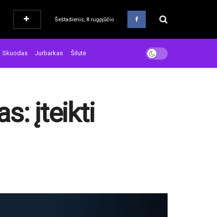
Šeštadienis, 8 rugpjūčio
Skuodas
Jurbarkas
Šilutė
: įteikti