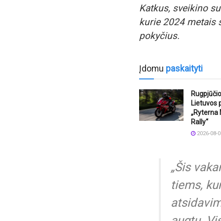
Katkus, sveikino su
kurie 2024 metais 
pokyčius.
Įdomu
paskaityti
Rugpjūčio
Lietuvos 
„Ryterna
Rally“
2026-08-0
„Šis vaka
tiems, ku
atsidavim
augtų. Vi