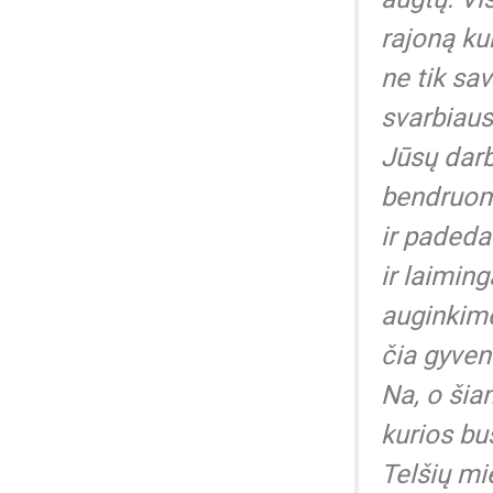
rajoną ku
ne tik sav
svarbiaus
Jūsų dar
bendruome
ir paded
ir laimin
auginkim
čia gyven
Na, o šia
kurios bu
Telšių mi