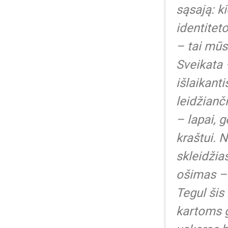
sąsają: ki
identitet
– tai mūs
Sveikata 
išlaikant
leidžianči
– lapai, 
kraštui. 
skleidžia
ošimas –
Tegul šis
kartoms g