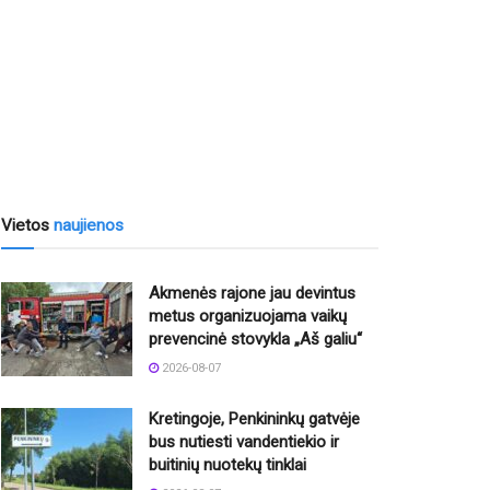
Vietos
naujienos
Akmenės rajone jau devintus
metus organizuojama vaikų
prevencinė stovykla „Aš galiu“
2026-08-07
Kretingoje, Penkininkų gatvėje
bus nutiesti vandentiekio ir
buitinių nuotekų tinklai