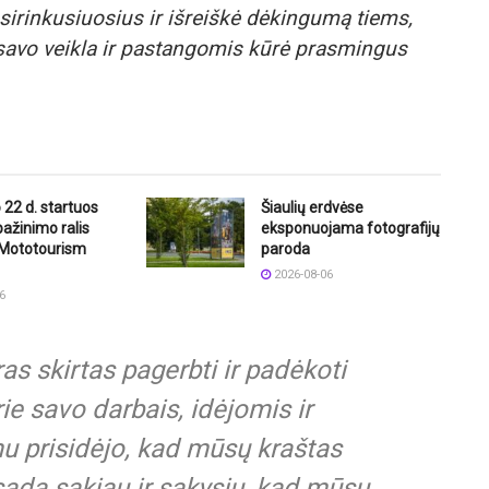
sirinkusiuosius ir išreiškė dėkingumą tiems,
savo veikla ir pastangomis kūrė prasmingus
 22 d. startuos
Šiaulių erdvėse
pažinimo ralis
eksponuojama fotografijų
 Mototourism
paroda
2026-08-06
6
ras skirtas pagerbti ir padėkoti
rie savo darbais, idėjomis ir
u prisidėjo, kad mūsų kraštas
sada sakiau ir sakysiu, kad mūsų