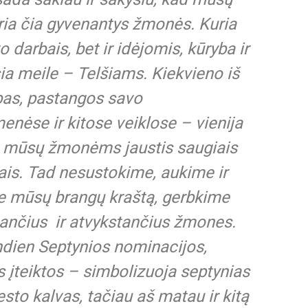
ria čia gyvenantys žmonės. Kuria
o darbais, bet ir idėjomis, kūryba ir
ia meile – Telšiams. Kiekvieno iš
bas, pastangos savo
nėse ir kitose veiklose – vienija
a mūsų žmonėms jaustis saugiais
gais. Tad nesustokime, aukime ir
e mūsų brangų kraštą, gerbkime
ančius ir atvykstančius žmones.
ndien Septynios nominacijos,
s įteiktos – simbolizuoja septynias
esto kalvas, tačiau aš matau ir kitą