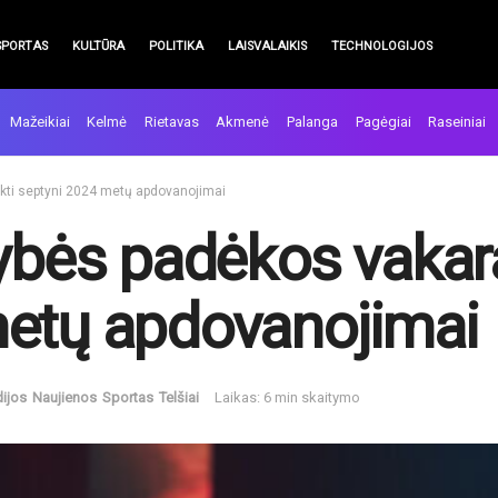
SPORTAS
KULTŪRA
POLITIKA
LAISVALAIKIS
TECHNOLOGIJOS
Mažeikiai
Kelmė
Rietavas
Akmenė
Palanga
Pagėgiai
Raseiniai
eikti septyni 2024 metų apdovanojimai
ybės padėkos vakaras
metų apdovanojimai
dijos
Naujienos
Sportas
Telšiai
Laikas: 6 min skaitymo