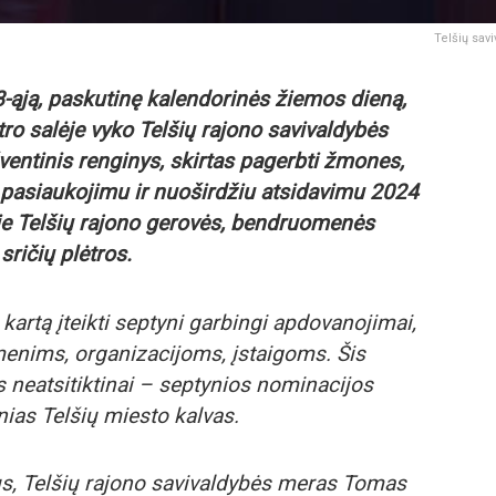
Telšių sav
8-ąją, paskutinę kalendorinės žiemos dieną,
tro salėje vyko Telšių rajono savivaldybės
entinis renginys, skirtas pagerbti žmones,
, pasiaukojimu ir nuoširdžiu atsidavimu 2024
rie Telšių rajono gerovės, bendruomenės
 sričių plėtros.
artą įteikti septyni garbingi apdovanojimai,
menims, organizacijoms, įstaigoms. Šis
s neatsitiktinai – septynios nominacijos
ias Telšių miesto kalvas.
ius, Telšių rajono savivaldybės meras Tomas