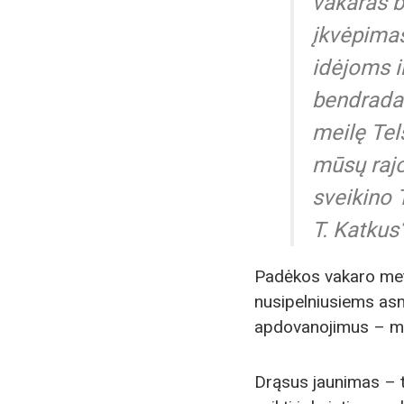
vakaras b
įkvėpima
idėjoms i
bendradar
meilę Telš
mūsų rajo
sveikino 
T. Katkus“
Padėkos vakaro met
nusipelniusiems asm
apdovanojimus – me
Drąsus jaunimas – ta