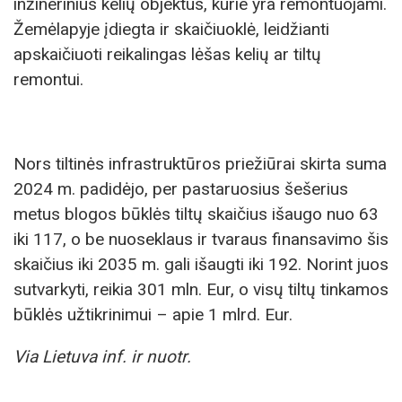
inžinerinius kelių objektus, kurie yra remontuojami.
Žemėlapyje įdiegta ir skaičiuoklė, leidžianti
apskaičiuoti reikalingas lėšas kelių ar tiltų
remontui.
Nors tiltinės infrastruktūros priežiūrai skirta suma
2024 m. padidėjo, per pastaruosius šešerius
metus blogos būklės tiltų skaičius išaugo nuo 63
iki 117, o be nuoseklaus ir tvaraus finansavimo šis
skaičius iki 2035 m. gali išaugti iki 192. Norint juos
sutvarkyti, reikia 301 mln. Eur, o visų tiltų tinkamos
būklės užtikrinimui – apie 1 mlrd. Eur.
Via Lietuva inf. ir nuotr.