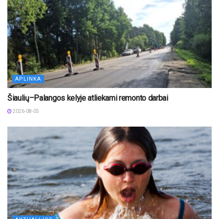
APLINKA
Šiaulių–Palangos kelyje atliekami remonto darbai
2026-08-05