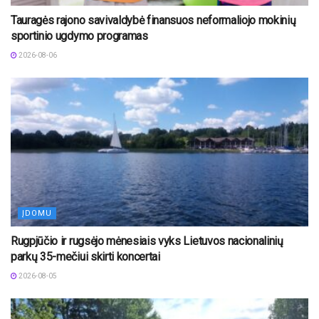
Tauragės rajono savivaldybė finansuos neformaliojo mokinių
sportinio ugdymo programas
2026-08-06
ĮDOMU
Rugpjūčio ir rugsėjo mėnesiais vyks Lietuvos nacionalinių
parkų 35-mečiui skirti koncertai
2026-08-05