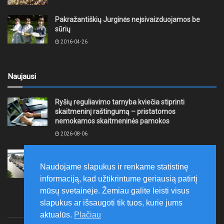
Pakražantiškių Jurginės neįsivaizduojamos be
sūrių
2016-04-26
Naujausi
Ryšių reguliavimo tarnyba kviečia stiprinti
skaitmeninį raštingumą – pristatomos
nemokamos skaitmeninės pamokos
2026-08-06
Ernesto Galvanausko bulvaro atnaujinimas
Klaipėdoje juda į priekį
Naudojame slapukus ir renkame statistinę
2026-08-06
informaciją, kad užtikrintume geriausią patirtį
mūsų svetainėje. Žemiau galite leisti visus
slapukus ar išsaugoti tik tuos, kurie jums
aktualūs.
Plačiau