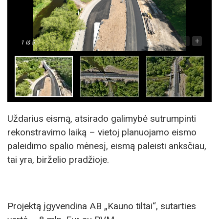
-
+
1
Iš 5
Uždarius eismą, atsirado galimybė sutrumpinti
rekonstravimo laiką – vietoj planuojamo eismo
paleidimo spalio mėnesį, eismą paleisti anksčiau,
tai yra, birželio pradžioje.
Projektą įgyvendina AB „Kauno tiltai“, sutarties