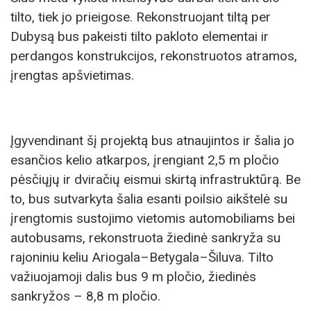
tilto, tiek jo prieigose. Rekonstruojant tiltą per
Dubysą bus pakeisti tilto pakloto elementai ir
perdangos konstrukcijos, rekonstruotos atramos,
įrengtas apšvietimas.
Įgyvendinant šį projektą bus atnaujintos ir šalia jo
esančios kelio atkarpos, įrengiant 2,5 m pločio
pėsčiųjų ir dviračių eismui skirtą infrastruktūrą. Be
to, bus sutvarkyta šalia esanti poilsio aikštelė su
įrengtomis sustojimo vietomis automobiliams bei
autobusams, rekonstruota žiedinė sankryža su
rajoniniu keliu Ariogala–Betygala–Šiluva. Tilto
važiuojamoji dalis bus 9 m pločio, žiedinės
sankryžos – 8,8 m pločio.