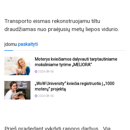
Transporto eismas rekonstruojamu tiltu
draudžiamas nuo praėjusių metų liepos vidurio.
Įdomu
paskaityti
Moterys kviečiamos dalyvauti tarptautiniame
moksliniame tyrime „MELIORA“
2026-08-06
„WoW University“ kviečia registruotis į „1000
moterų“ projektą
2026-08-06
Prieš pradedant vykdyti rangos darbus, „Via