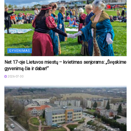
GYVENIMAS
Net 17-oje Lietuvos miestų – kvietimas senjorams: „Švęskime
gyvenimą čia ir dabar!“
2026-07-30