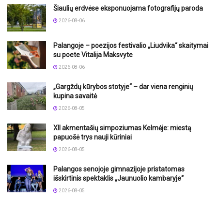
Šiaulių erdvėse eksponuojama fotografijų paroda
2026-08-06
Palangoje – poezijos festivalio „Liudvika“ skaitymai
su poete Vitalija Maksvyte
2026-08-06
„Gargždų kūrybos stotyje“ – dar viena renginių
kupina savaitė
2026-08-05
XII akmentašių simpoziumas Kelmėje: miestą
papuošė trys nauji kūriniai
2026-08-05
Palangos senojoje gimnazijoje pristatomas
išskirtinis spektaklis „Jaunuolio kambaryje“
2026-08-05