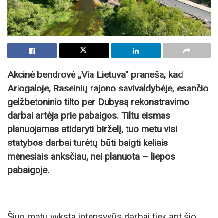
Akcinė bendrovė „Via Lietuva“ praneša, kad
Ariogaloje, Raseinių rajono savivaldybėje, esančio
gelžbetoninio tilto per Dubysą rekonstravimo
darbai artėja prie pabaigos. Tiltu eismas
planuojamas atidaryti birželį, tuo metu visi
statybos darbai turėtų būti baigti keliais
mėnesiais anksčiau, nei planuota – liepos
pabaigoje.
Šiuo metu vyksta intensyvūs darbai tiek ant šio