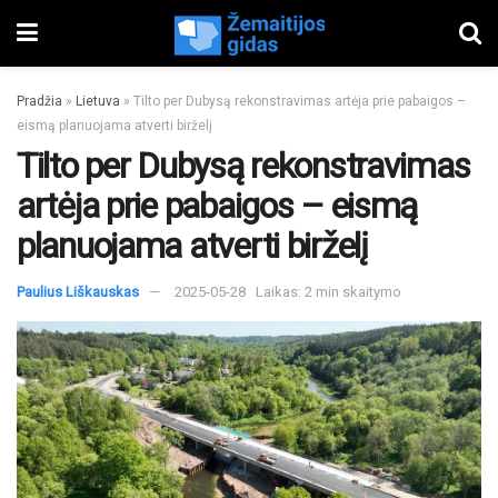
Pradžia
»
Lietuva
»
Tilto per Dubysą rekonstravimas artėja prie pabaigos –
eismą planuojama atverti birželį
Tilto per Dubysą rekonstravimas
artėja prie pabaigos – eismą
planuojama atverti birželį
Paulius Liškauskas
2025-05-28
Laikas: 2 min skaitymo