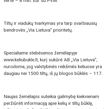
vertė – 8 mln. Eur su PVM.
Tiltų ir viadukų tvarkymas yra tarp svarbiausių
bendrovės „Via Lietuva“ prioritetų.
Specialiame stebėsenos žemėlapyje
www.keliubukle.lt, kurį sukūrė AB „Via Lietuva“,
nurodoma, jog valstybinės reikšmės keliuose yra
daugiau nei 1500 tiltų, iš jų blogos būklės – 117.
Naujas žemėlapis suteikia galimybę kiekvienam
peržiūrėti informaciją apie kelių ir tiltų būklę,