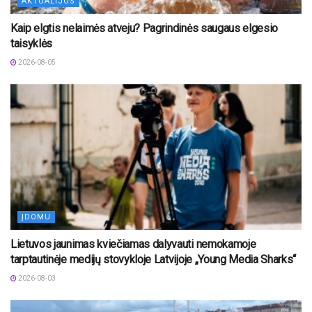
AKTUALIJOS
Kaip elgtis nelaimės atveju? Pagrindinės saugaus elgesio
taisyklės
2026-08-05
ĮDOMU
Lietuvos jaunimas kviečiamas dalyvauti nemokamoje
tarptautinėje medijų stovykloje Latvijoje „Young Media Sharks“
2026-08-03