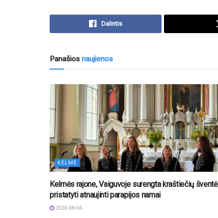
Dalintis
Panašios
naujienos
KELMĖ
Kelmės rajone, Vaiguvoje surengta kraštiečių šventė 
pristatyti atnaujinti parapijos namai
2026-08-04