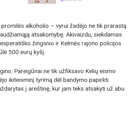
promilės alkoholio – vyrui žadėjo ne tik prarastą
 baudžiamąją atsakomybę. Akivaizdu, siekdamas
esperatiško žingsnio ir Kelmės rajono policijos
lė 500 eurų kyšį.
ogino. Pareigūnai ne tik užfiksavo Kelių eismo
ėjo ikiteisminį tyrimą dėl bandymo papirkti.
uždarytas į areštinę, kur jam teks atsakyti už abu