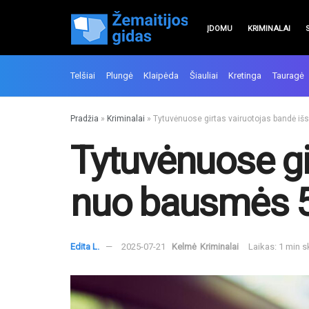
ĮDOMU
KRIMINALAI
Telšiai
Plungė
Klaipėda
Šiauliai
Kretinga
Tauragė
Pradžia
»
Kriminalai
»
Tytuvėnuose girtas vairuotojas bandė iš
Tytuvėnuose gir
nuo bausmės 5
Edita L.
2025-07-21
Kelmė
Kriminalai
Laikas: 1 min 