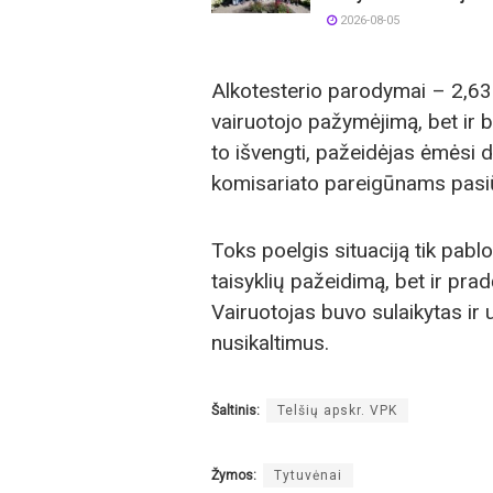
2026-08-05
Alkotesterio parodymai – 2,63 
vairuotojo pažymėjimą, bet ir
to išvengti, pažeidėjas ėmėsi d
komisariato pareigūnams pasiū
Toks poelgis situaciją tik pabl
taisyklių pažeidimą, bet ir prad
Vairuotojas buvo sulaikytas ir 
nusikaltimus.
Šaltinis:
Telšių apskr. VPK
Žymos:
Tytuvėnai