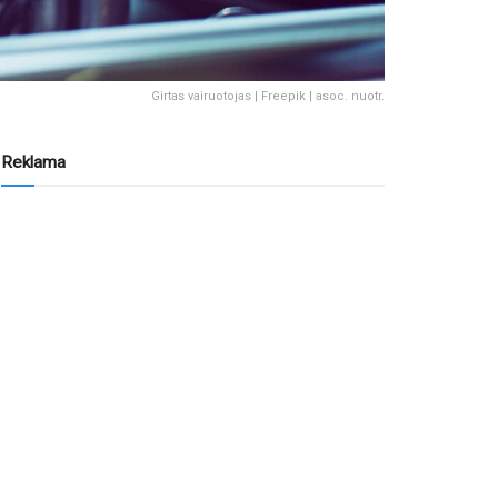
Girtas vairuotojas | Freepik | asoc. nuotr.
Reklama