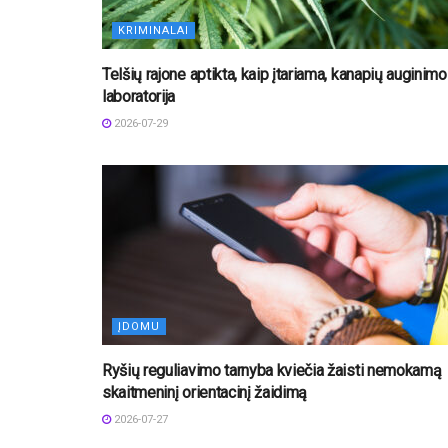
KRIMINALAI
Telšių rajone aptikta, kaip įtariama, kanapių auginimo
laboratorija
2026-07-29
ĮDOMU
Ryšių reguliavimo tarnyba kviečia žaisti nemokamą
skaitmeninį orientacinį žaidimą
2026-07-27