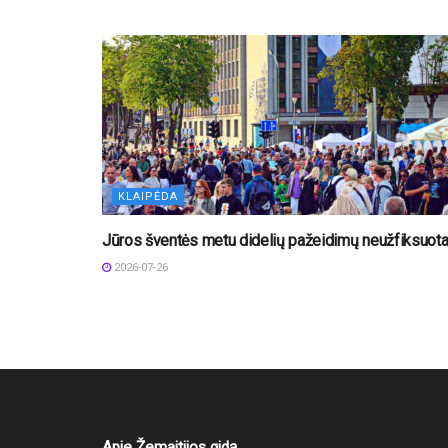
KLAIPĖDA
Jūros šventės metu didelių pažeidimų neužfiksuot
2026-07-26
Apie Žemaitijos gidą