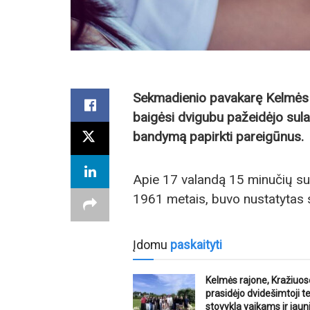
Sekmadienio pavakarę Kelmės r
baigėsi dvigubu pažeidėjo sulai
bandymą papirkti pareigūnus.
Apie 17 valandą 15 minučių su
1961 metais, buvo nustatytas 
Įdomu
paskaityti
Kelmės rajone, Kražiuos
prasidėjo dvidešimtoji t
stovykla vaikams ir jaun