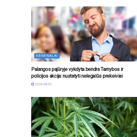
KRIMINALAI
Palangos pajūryje vykdyta bendra Tarnybos ir
policijos akcija: nustatyti nelegalūs prekeiviai
2026-08-03