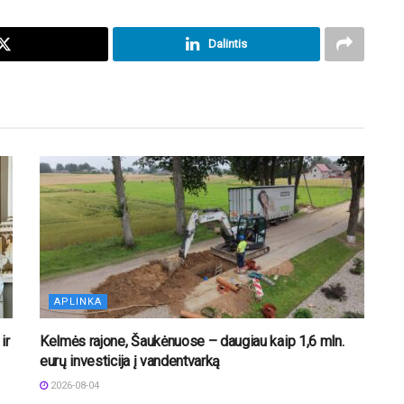
Dalintis
APLINKA
ir
Kelmės rajone, Šaukėnuose – daugiau kaip 1,6 mln.
eurų investicija į vandentvarką
2026-08-04