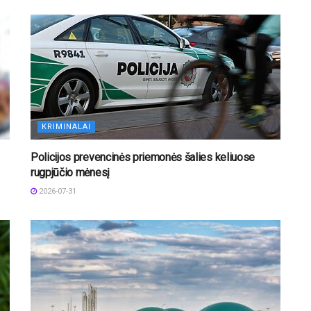
KRIMINALAI
Policijos prevencinės priemonės šalies keliuose
rugpjūčio mėnesį
2026-07-31