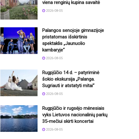
viena renginių kupina savaitė
2026-08-05
Palangos senojoje gimnazijoje
pristatomas išskirtinis
spektaklis „Jaunuolio
kambaryje“
2026-08-05
Rugpjūčio 14 d. – patyriminė
šokio ekskursija „Palanga.
Sugriauti ir atstatyti mitai“
2026-08-05
Rugpjūčio ir rugsėjo mėnesiais
vyks Lietuvos nacionalinių parkų
35-mečiui skirti koncertai
2026-08-05