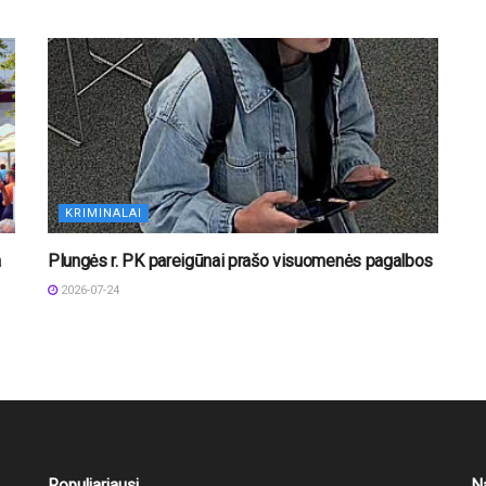
KRIMINALAI
a
Plungės r. PK pareigūnai prašo visuomenės pagalbos
2026-07-24
Populiariausi
N