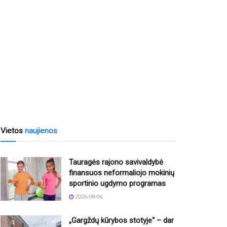
Vietos
naujienos
Tauragės rajono savivaldybė
finansuos neformaliojo mokinių
sportinio ugdymo programas
2026-08-06
„Gargždų kūrybos stotyje“ – dar