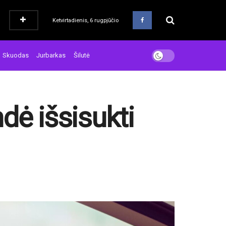
Ketvirtadienis, 6 rugpjūčio
Skuodas
Jurbarkas
Šilutė
dė išsisukti