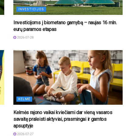
INVESTICIJOS
Investicijoms į biometano gamybą – naujas 16 mln.
eurų paramos etapas
2026-07-28
KELMĖ
Kelmės rajono vaikai kviečiami dar vieną vasaros
savaitę praleisti aktyviai, prasmingai ir gamtos
apsuptyje
2026-07-27