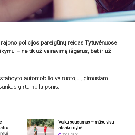
ajono policijos pareigūnų reidas Tytuvėnuose
kymu – ne tik už vairavimą išgėrus, bet ir už
stabdyto automobilio vairuotojui, gimusiam
sunkus girtumo laipsnis.
e
Vaikų saugumas – mūsų visų
eatro
atsakomybė
imui
2026-08-04