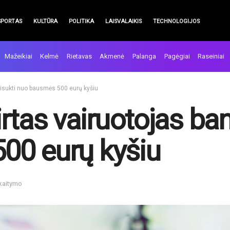
SPORTAS
KULTŪRA
POLITIKA
LAISVALAIKIS
TECHNOLOGIJOS
Mažeikiai
Kelmė
Rietavas
Akmenė
Palanga
Pagėgiai
Raseiniai
sisukti nuo bausmės 500 eurų kyšiu
tas vairuotojas ban
00 eurų kyšiu
skaitymo