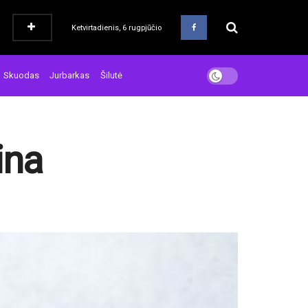
Ketvirtadienis, 6 rugpjūčio
Skuodas
Jurbarkas
Šilutė
ina