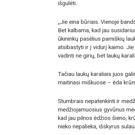
išgulėti.
„Jie eina būriais. Vienoje bando
Bet kalbama, kad jau susidarius
ūkininkų pasėlius pamiškių lau
atsibastyti ir į vidurį kaimo. J
vadinti ne girių, bet laukų kara
Tačiau laukų karaliais juos gal
maitinasi miškuose – ėda krūm
Stumbrais nepatenkinti ir medž
medžiojamuosius gyvūnus medž
kad jau pilnos ėdžios šieno, k
nieko nepalieka, išskyrus sulau