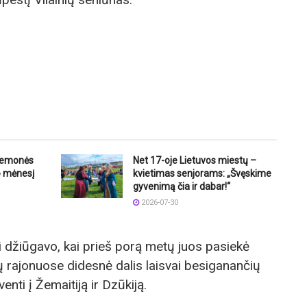
riemonės
Net 17-oje Lietuvos miestų –
o mėnesį
kvietimas senjorams: „Švęskime
gyvenimą čia ir dabar!“
2026-07-30
 džiūgavo, kai prieš porą metų juos pasiekė
ių rajonuose didesnė dalis laisvai besiganančių
nti į Žemaitiją ir Dzūkiją.