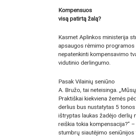
Kompensuos
visą patirtą žalą?
Kasmet Aplinkos ministerija s
apsaugos rėmimo programos lėšų 
nepatenkinti kompensavimo tva
vidutinio derlingumo.
Pasak Vilainių seniūno
A. Bružo, tai neteisinga. „Mūsų
Praktiškai kiekviena žemės pėd
derlius bus nustatytas 5 tonos 
ištryptas laukas žadėjo derlių 
reiškia tokia kompensacija?“ – 
stumbrų siautėjimo seniūnijos