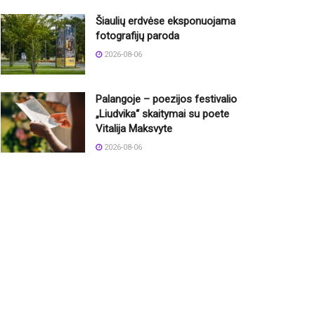
Šiaulių erdvėse eksponuojama
fotografijų paroda
2026-08-06
Palangoje – poezijos festivalio
„Liudvika“ skaitymai su poete
Vitalija Maksvyte
2026-08-06