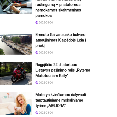
raštingumą – pristatomos
nemokamos skaitmeninės
pamokos
2026-08-06
Ernesto Galvanausko bulvaro
atnaujinimas Klaipėdoje juda į
priekį
2026-08-06
Rugpjūčio 22 d. startuos
Lietuvos pažinimo ralis „Ryterna
Mototourism Rally“
2026-08-06
Moterys kviečiamos dalyvauti
tarptautiniame moksliniame
tyrime „MELIORA“
2026-08-06