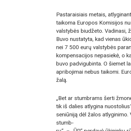
Pastaraisiais metais, atlygina
taikoma Europos Komisijos nus
valstybės biu­džeto. Vadinasi, 
Buvo nustatyta, kad vienas ūki
nei 7 500 eurų valstybės param
kompensacijos nepasiekė, o ka
buvo padvigubinta. O šiemet 
apribojimai nebus taikomi. Eur
žalą.
„Bet ar stumbrams šerti žmonė
tik iš dalies atlygina nuostolius
seniūniją dėl žalos atlyginimo. V
stumb-
rų“, – „ŪP“ perdavė ūkininkų rū