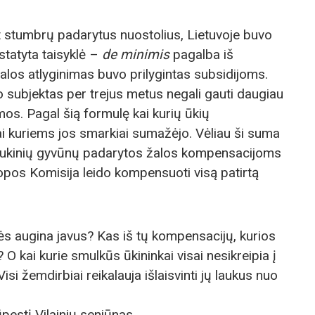
nt stumbrų padarytus nuostolius, Lietuvoje buvo
tatyta taisyklė –
de minimis
pagalba iš
žalos atlyginimas buvo prilygintas subsidijoms.
o subjektas per trejus metus negali gauti daugiau
os. Pagal šią formulę kai kurių ūkių
i kuriems jos smarkiai sumažėjo. Vėliau ši suma
laukinių gyvūnų padarytos žalos kompensacijoms
opos Komisija leido kompensuoti visą patirtą
s augina javus? Kas iš tų kompensacijų, kurios
? O kai kurie smulkūs ūkininkai visai nesikreipia į
isi žemdirbiai reikalauja išlaisvinti jų laukus nuo
pestį Vilainių seniūnas.