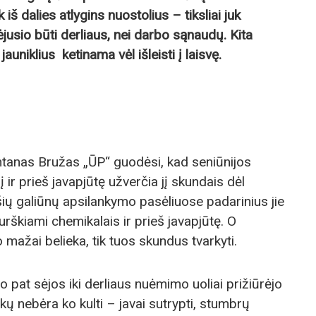
 iš dalies atlygins nuostolius – tiksliai juk
jusio būti derliaus, nei darbo sąnaudų. Kita
auniklius ketinama vėl išleisti į laisvę.
Antanas Bružas „ŪP“ guodėsi, kad seniūnijos
 ir prieš javapjūtę užverčia jį skundais dėl
ų galiūnų apsilankymo pasėliuose padarinius jie
purškiami chemikalais ir prieš javapjūtę. O
o mažai belieka, tik tuos skundus tvarkyti.
o pat sėjos iki derliaus nuėmimo uoliai prižiūrėjo
kų nebėra ko kulti – javai sutrypti, stumbrų