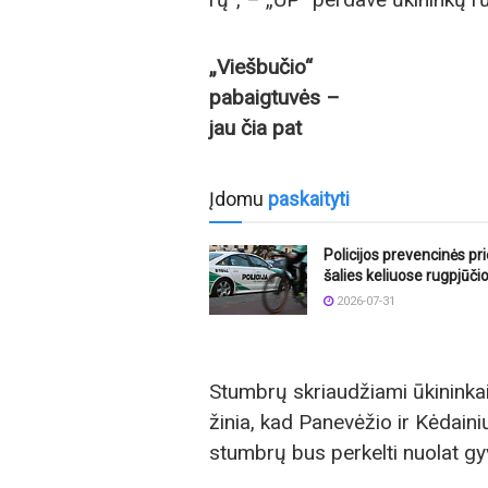
„Viešbučio“
pabaigtuvės –
jau čia pat
Įdomu
paskaityti
Policijos prevencinės p
šalies keliuose rugpjūči
2026-07-31
Stumbrų skriaudžiami ūkininkai
žinia, kad Panevėžio ir Kėdain
stumbrų bus perkelti nuolat gyve