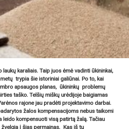
laukų karaliais. Taip juos ėmė vadinti ūkininkai,
metų trypia šie istoriniai galiūnai. Po to, kai
Stumbro apsaugos planas, ūkininkų problemų
irties taško. Telšių miškų urėdijoje baigiamas
 Varėnos rajone jau pradėti projektavimo darbai.
 padarytos žalos kompensacijoms nebus taikomi
leido kompensuoti visą patirtą žalą. Tačiau
 žvelgia į šias permainas. Kas iš tų