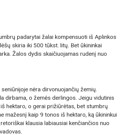
tumbrų padarytai žalai kompensuoti iš Aplinkos
skiria iki 500 tūkst. litų. Bet ūkininkai
rka. Žalos dydis skaičiuojamas rudenį nuo
 seniūnijoje nėra dirvonuojančių žemių.
a dirbama, o žemės derlingos. Jeigu vidutinis
iš hektaro, o gerai prižiūrėtas, bet stumbrų
ne mažesnį kaip 9 tonos iš hektaro, ką ūkininkui
retoriškai klausia labiausiai kenčiančios nuo
 vadovas.