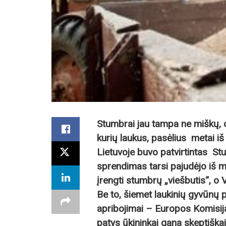
Stumbrai jau tampa ne miškų, o 
kurių laukus, pasėlius metai iš 
Lietuvoje buvo patvirtintas 
sprendimas tarsi pajudėjo iš m
įrengti stumbrų „viešbutis“, o
Be to,
šiemet laukinių gyvūnų
apribojimai
– Europos Komisija 
patys ūkininkai gana skeptiškai