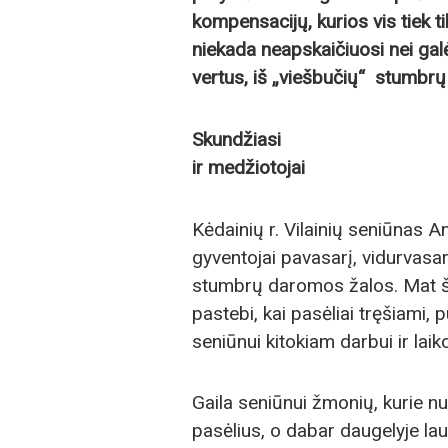
kompensacijų, kurios vis tiek tik
niekada neapskaičiuosi nei galė
vertus, iš „viešbučių“ stumbrų j
Skundžiasi
ir medžiotojai
Kėdainių r. Vilainių seniūnas 
gyventojai pavasarį, vidurvasarį
stumbrų daromos žalos. Mat ši
pastebi, kai pasėliai tręšiami, 
seniūnui kitokiam darbui ir laik
Gaila seniūnui žmonių, kurie nu
pasėlius, o dabar daugelyje lau