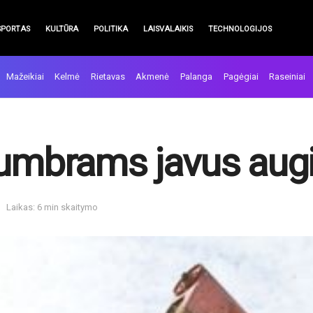
SPORTAS
KULTŪRA
POLITIKA
LAISVALAIKIS
TECHNOLOGIJOS
Mažeikiai
Kelmė
Rietavas
Akmenė
Palanga
Pagėgiai
Raseiniai
tumbrams javus aug
Laikas: 6 min skaitymo