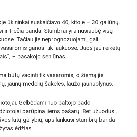
je ūkininkai suskaičiavo 40, kitoje – 30 galiūnų.
i ir trečia banda. Stumbrai yra nusiaubę visų
kuose. Tačiau jie neprognozuojami, gali
ie vasaromis ganosi tik laukuose. Juos jau reikėtų
liais“, – pasakojo seniūnas.
ima būtų vadinti tik vasaromis, o žiemą jie
ų, jaunų medelių šakeles, laužo jaunuolynus.
iotojai. Gelbėdami nuo baltojo bado
iotojai parūpina jiems pašarų. Bet užuodusi,
rūvos kitų gėrybių, apsilankiusi stumbrų banda
žytas ėdžias.