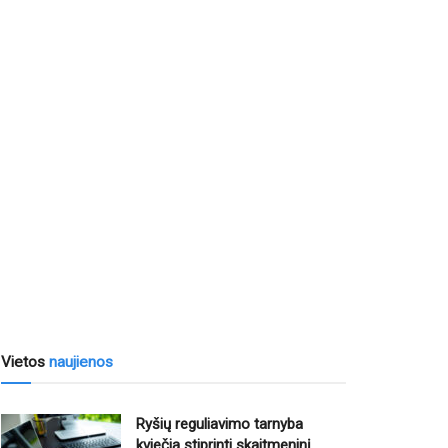
Vietos
naujienos
Ryšių reguliavimo tarnyba
kviečia stiprinti skaitmeninį