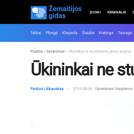
ĮDOMU
KRIMINALAI
Telšiai
Plungė
Klaipėda
Šiauliai
Kretinga
Tauragė
Pradžia
»
Gyvenimas
»
Ūkininkai ne stumbrams javus augina
Ūkininkai ne s
Paulius Liškauskas
2015-08-06
Gyvenimas
Naujienos