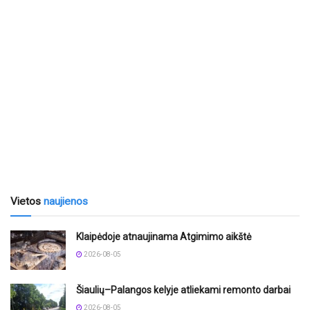
Vietos
naujienos
Klaipėdoje atnaujinama Atgimimo aikštė
2026-08-05
Šiaulių–Palangos kelyje atliekami remonto darbai
2026-08-05