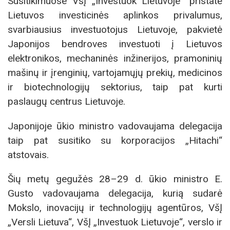
Susitikimuose VšĮ „Investuok Lietuvoje“ pristatė
Lietuvos investicinės aplinkos privalumus,
svarbiausius investuotojus Lietuvoje, pakvietė
Japonijos bendroves investuoti į Lietuvos
elektronikos, mechaninės inžinerijos, pramoninių
mašinų ir įrenginių, vartojamųjų prekių, medicinos
ir biotechnologijų sektorius, taip pat kurti
paslaugų centrus Lietuvoje.
Japonijoje ūkio ministro vadovaujama delegacija
taip pat susitiko su korporacijos „Hitachi“
atstovais.
Šių metų gegužės 28–29 d. ūkio ministro E.
Gusto vadovaujama delegacija, kurią sudarė
Mokslo, inovacijų ir technologijų agentūros, VšĮ
„Versli Lietuva“, VšĮ „Investuok Lietuvoje“, verslo ir