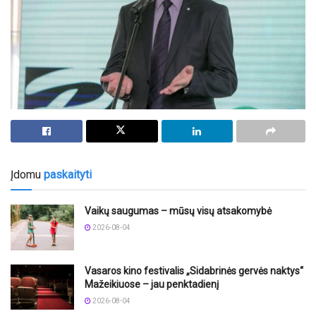
Įdomu
paskaityti
Vaikų saugumas – mūsų visų atsakomybė
2026-08-04
Vasaros kino festivalis „Sidabrinės gervės naktys“
Mažeikiuose – jau penktadienį
2026-08-04