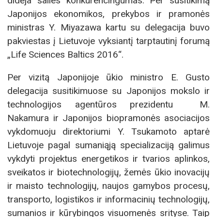
didėja šalies konkurencingumas. Per susitikimą
Japonijos ekonomikos, prekybos ir pramonės
ministras Y. Miyazawa kartu su delegacija buvo
pakviestas į Lietuvoje vyksiantį tarptautinį forumą
„Life Sciences Baltics 2016“.
Per vizitą Japonijoje ūkio ministro E. Gusto
delegacija susitikimuose su Japonijos mokslo ir
technologijos agentūros prezidentu M.
Nakamura ir Japonijos biopramonės asociacijos
vykdomuoju direktoriumi Y. Tsukamoto aptarė
Lietuvoje pagal sumaniąją specializaciją galimus
vykdyti projektus energetikos ir tvarios aplinkos,
sveikatos ir biotechnologijų, žemės ūkio inovacijų
ir maisto technologijų, naujos gamybos procesų,
transporto, logistikos ir informacinių technologijų,
sumanios ir kūrybingos visuomenės srityse. Taip