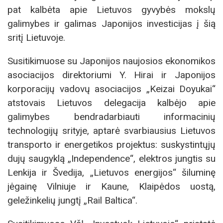
pat kalbėta apie Lietuvos gyvybės mokslų
galimybes ir galimas Japonijos investicijas į šią
sritį Lietuvoje.
Susitikimuose su Japonijos naujosios ekonomikos
asociacijos direktoriumi Y. Hirai ir Japonijos
korporacijų vadovų asociacijos „Keizai Doyukai“
atstovais Lietuvos delegacija kalbėjo apie
galimybes bendradarbiauti informacinių
technologijų srityje, aptarė svarbiausius Lietuvos
transporto ir energetikos projektus: suskystintųjų
dujų saugyklą „Independence“, elektros jungtis su
Lenkija ir Švedija, „Lietuvos energijos“ šiluminę
jėgainę Vilniuje ir Kaune, Klaipėdos uostą,
geležinkelių jungtį „Rail Baltica“.