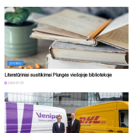
ĮDOMU
Literatūriniai susitikimai Plungės viešojoje bibliotekoje
2026-07-29