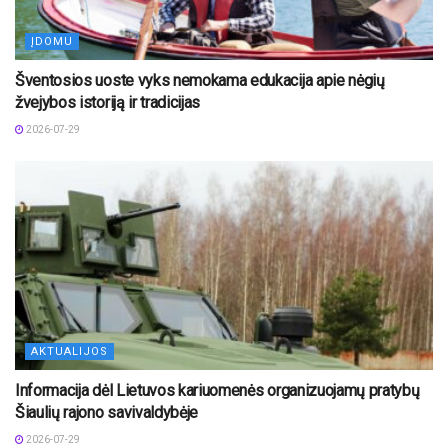
ĮDOMU
Šventosios uoste vyks nemokama edukacija apie nėgių
žvejybos istoriją ir tradicijas
2026-07-29
AKTUALIJOS
Informacija dėl Lietuvos kariuomenės organizuojamų pratybų
Šiaulių rajono savivaldybėje
2026-07-29