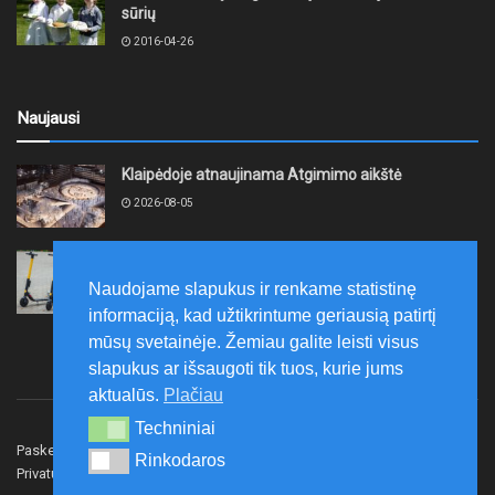
sūrių
2016-04-26
Naujausi
Klaipėdoje atnaujinama Atgimimo aikštė
2026-08-05
Kretinga „Lėtojo važiavimo iššūkiu“ rugpjūčio 12-ąją
ruošiasi paminėti Tarptautinę jaunimo dieną
Naudojame slapukus ir renkame statistinę
2026-08-05
informaciją, kad užtikrintume geriausią patirtį
mūsų svetainėje. Žemiau galite leisti visus
slapukus ar išsaugoti tik tuos, kurie jums
aktualūs.
Plačiau
Techniniai
Techniniai
Paskelbk naujieną
Rašyti redakcijai
Reklama
Rinkodaros
Rinkodaros
Privatumo politika
Susisiekite