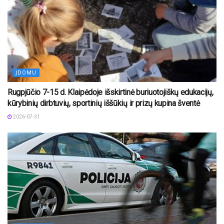
ĮDOMU
Rugpjūčio 7-15 d. Klaipėdoje išskirtinė buriuotojiškų edukacijų,
kūrybinių dirbtuvių, sportinių iššūkių ir prizų kupina šventė
2026-07-31