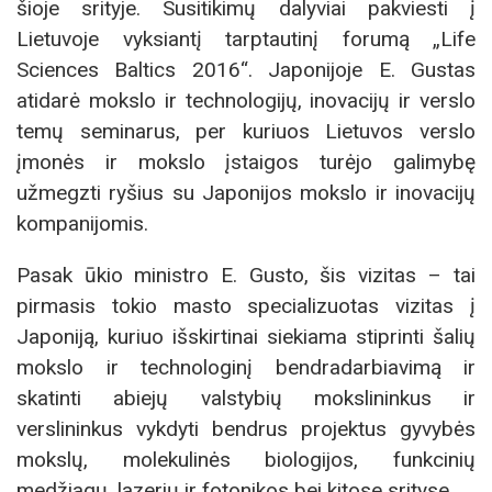
šioje srityje. Susitikimų dalyviai pakviesti į
Lietuvoje vyksiantį tarptautinį forumą „Life
Sciences Baltics 2016“. Japonijoje E. Gustas
atidarė mokslo ir technologijų, inovacijų ir verslo
temų seminarus, per kuriuos Lietuvos verslo
įmonės ir mokslo įstaigos turėjo galimybę
užmegzti ryšius su Japonijos mokslo ir inovacijų
kompanijomis.
Pasak ūkio ministro E. Gusto, šis vizitas – tai
pirmasis tokio masto specializuotas vizitas į
Japoniją, kuriuo išskirtinai siekiama stiprinti šalių
mokslo ir technologinį bendradarbiavimą ir
skatinti abiejų valstybių mokslininkus ir
verslininkus vykdyti bendrus projektus gyvybės
mokslų, molekulinės biologijos, funkcinių
medžiagų, lazerių ir fotonikos bei kitose srityse.