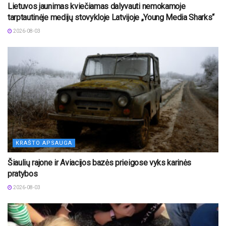
Lietuvos jaunimas kviečiamas dalyvauti nemokamoje
tarptautinėje medijų stovykloje Latvijoje „Young Media Sharks“
2026-08-03
KRAŠTO APSAUGA
Šiaulių rajone ir Aviacijos bazės prieigose vyks karinės
pratybos
2026-08-03