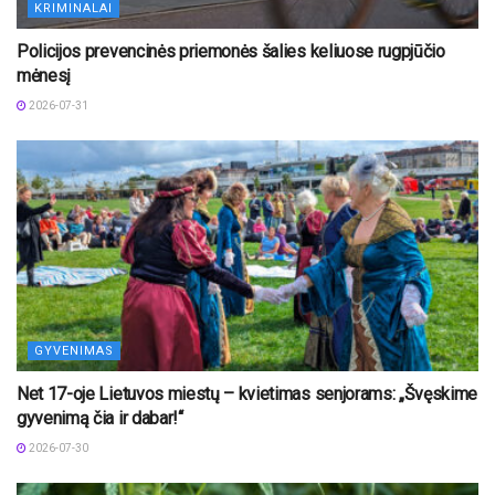
KRIMINALAI
Policijos prevencinės priemonės šalies keliuose rugpjūčio
mėnesį
2026-07-31
GYVENIMAS
Net 17-oje Lietuvos miestų – kvietimas senjorams: „Švęskime
gyvenimą čia ir dabar!“
2026-07-30