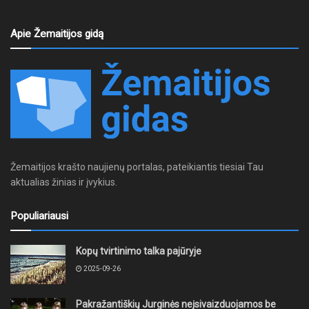
Apie Žemaitijos gidą
Žemaitijos krašto naujienų portalas, pateikiantis tiesiai Tau
aktualias žinias ir įvykius.
Populiariausi
Kopų tvirtinimo talka pajūryje
2025-09-26
Pakražantiškių Jurginės neįsivaizduojamos be