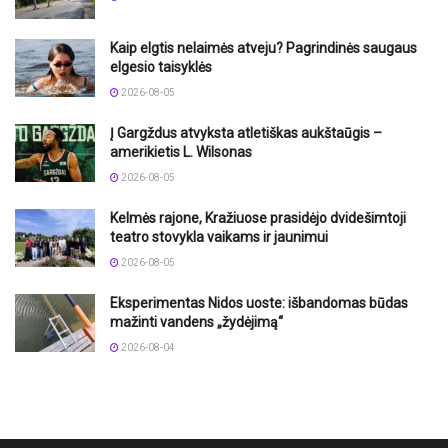
Kaip elgtis nelaimės atveju? Pagrindinės saugaus
elgesio taisyklės
2026-08-05
Į Gargždus atvyksta atletiškas aukštaūgis –
amerikietis L. Wilsonas
2026-08-05
Kelmės rajone, Kražiuose prasidėjo dvidešimtoji
teatro stovykla vaikams ir jaunimui
2026-08-05
Eksperimentas Nidos uoste: išbandomas būdas
mažinti vandens „žydėjimą“
2026-08-04