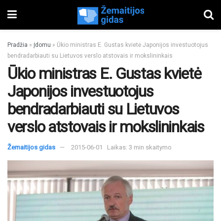
Pradžia
»
Įdomu
»
Ūkio ministras E. Gustas kvietė Japonijos investuotojus
bendradarbiauti su Lietuvos verslo atstovais ir mokslininkais
Ūkio ministras E. Gustas kvietė
Japonijos investuotojus
bendradarbiauti su Lietuvos
verslo atstovais ir mokslininkais
Žemaitijos gidas
2015-06-01
Laikas: 3 min skaitymo