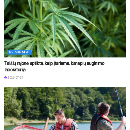
KRIMINALAI
Telšių rajone aptikta, kaip įtariama, kanapių auginimo
laboratorija
2026-07-29