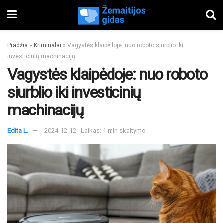
Pradžia
»
Kriminalai
»
Vagystės klaipėdoje: nuo roboto siurblio iki
investicinių machinacijų
Vagystės klaipėdoje: nuo roboto
siurblio iki investicinių
machinacijų
Edita L.
2024-12-12
Laikas: 1 min skaitymo