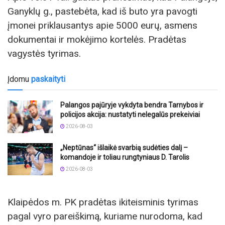
Ganyklų g., pastebėta, kad iš buto yra pavogti
įmonei priklausantys apie 5000 eurų, asmens
dokumentai ir mokėjimo kortelės. Pradėtas
vagystės tyrimas.
Įdomu
paskaityti
Palangos pajūryje vykdyta bendra Tarnybos ir
policijos akcija: nustatyti nelegalūs prekeiviai
2026-08-03
„Neptūnas“ išlaikė svarbią sudėties dalį –
komandoje ir toliau rungtyniaus D. Tarolis
2026-08-03
Klaipėdos m. PK pradėtas ikiteisminis tyrimas
pagal vyro pareiškimą, kuriame nurodoma, kad