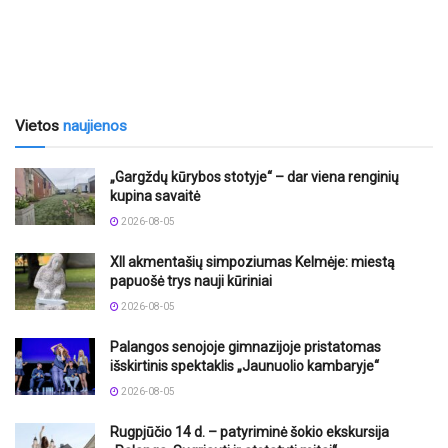
Vietos
naujienos
„Gargždų kūrybos stotyje“ – dar viena renginių
kupina savaitė
2026-08-05
XII akmentašių simpoziumas Kelmėje: miestą
papuošė trys nauji kūriniai
2026-08-05
Palangos senojoje gimnazijoje pristatomas
išskirtinis spektaklis „Jaunuolio kambaryje“
2026-08-05
Rugpjūčio 14 d. – patyriminė šokio ekskursija