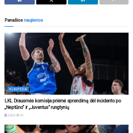
Panašios
naujienos
KLAIPĖDA
LKL Drausmės komisija priėmė sprendimą dėl incidento po
„Neptūno“ ir „Juventus“ rungtynių
2026-08-01