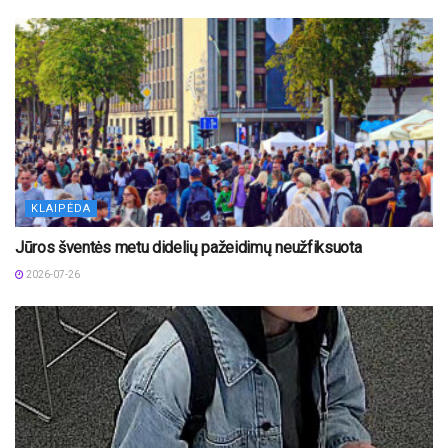
KLAIPĖDA
Jūros šventės metu didelių pažeidimų neužfiksuota
2026-07-26