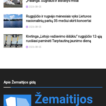
„Palanga. Sugriauti ir atstatyti mitai“
2026-08-05
Rugpjūčio ir rugsėjo mėnesiais vyks Lietuvos
nacionalinių parkų 35-mečiui skirti koncertai
2026-08-05
Kretinga „Lėtojo važiavimo iššūkiu“ rugpjūčio 12-ąją
ruošiasi paminėti Tarptautinę jaunimo dieną
2026-08-05
Apie Žemaitijos gidą