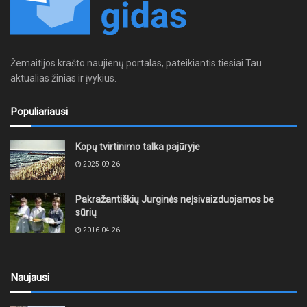
Žemaitijos krašto naujienų portalas, pateikiantis tiesiai Tau
aktualias žinias ir įvykius.
Populiariausi
Kopų tvirtinimo talka pajūryje
2025-09-26
Pakražantiškių Jurginės neįsivaizduojamos be
sūrių
2016-04-26
Naujausi