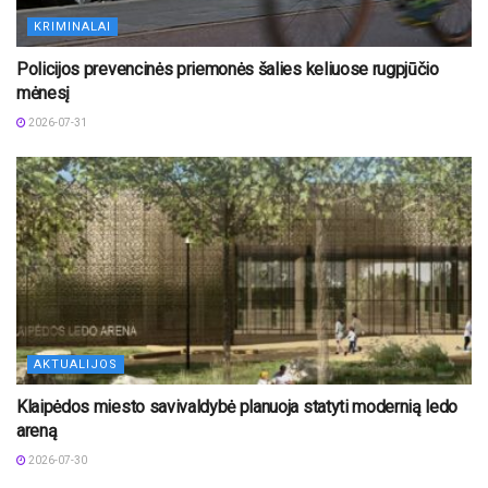
KRIMINALAI
Policijos prevencinės priemonės šalies keliuose rugpjūčio
mėnesį
2026-07-31
AKTUALIJOS
Klaipėdos miesto savivaldybė planuoja statyti modernią ledo
areną
2026-07-30