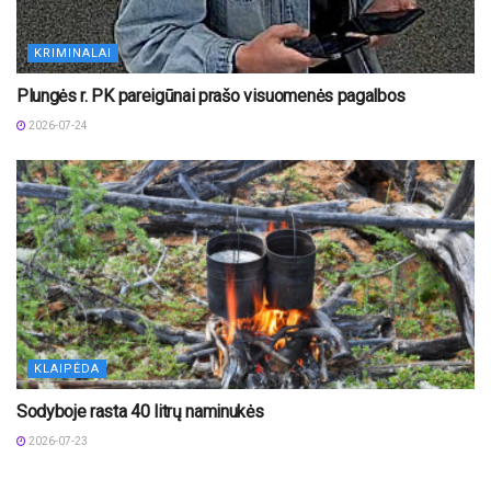
KRIMINALAI
Plungės r. PK pareigūnai prašo visuomenės pagalbos
2026-07-24
KLAIPĖDA
Sodyboje rasta 40 litrų naminukės
2026-07-23