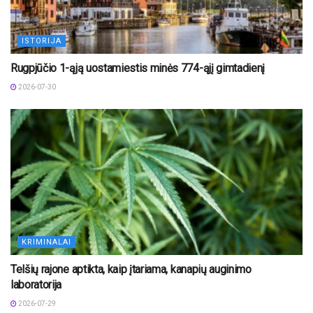
ISTORIJA
Rugpjūčio 1-ąją uostamiestis minės 774-ąjį gimtadienį
2026-07-30
KRIMINALAI
Telšių rajone aptikta, kaip įtariama, kanapių auginimo
laboratorija
2026-07-29