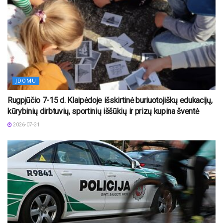
ĮDOMU
Rugpjūčio 7-15 d. Klaipėdoje išskirtinė buriuotojiškų edukacijų,
kūrybinių dirbtuvių, sportinių iššūkių ir prizų kupina šventė
2026-07-31