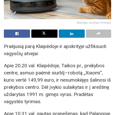
Robotas siurblys | freepik
Praėjusią parą Klaipėdoje ir apskrityje užfiksuoti
vagysčių atvejai:
Apie 20.20 val. Klaipėdoje, Taikos pr., prekybos
centre, asmuo paėmė siurblį–robotą „Xiaomi“,
kurio vertė 149,99 euro, ir nesumokėjęs šalinosi iš
prekybos centro. Dėl įvykio sulaikytas ir į areštinę
uždarytas 1991 m. gimęs vyras. Pradėtas
vagystės tyrimas.
Apie 10.31 val. gautas pranešimas, kad Palangoje,