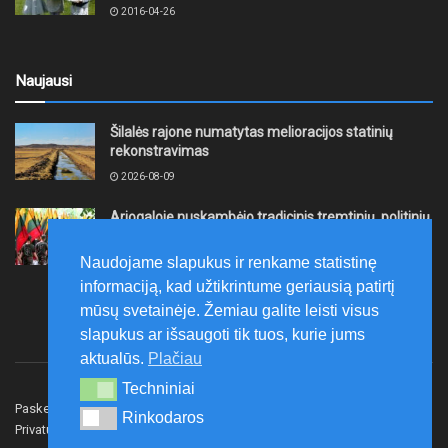
2016-04-26
Naujausi
Šilalės rajone numatytas melioracijos statinių
rekonstravimas
2026-08-09
Ariogaloje nuskambėjo tradicinis tremtinių, politinių
kalinių ir laisvės kovų dalyvių sąskrydis „Su Lietuva
širdy“
Naudojame slapukus ir renkame statistinę
2026-08-08
informaciją, kad užtikrintume geriausią patirtį
mūsų svetainėje. Žemiau galite leisti visus
slapukus ar išsaugoti tik tuos, kurie jums
aktualūs.
Plačiau
Techniniai
Techniniai
Paskelbk naujieną
Rašyti redakcijai
Reklama
Rinkodaros
Rinkodaros
Privatumo politika
Susisiekite