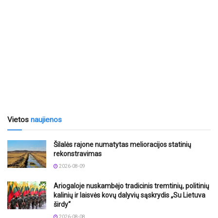
Vietos
naujienos
Šilalės rajone numatytas melioracijos statinių
rekonstravimas
2026-08-09
Ariogaloje nuskambėjo tradicinis tremtinių, politinių
kalinių ir laisvės kovų dalyvių sąskrydis „Su Lietuva
širdy“
2026-08-08