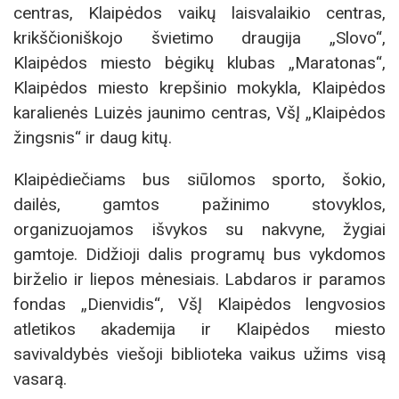
centras, Klaipėdos vaikų laisvalaikio centras,
krikščioniškojo švietimo draugija „Slovo“,
Klaipėdos miesto bėgikų klubas „Maratonas“,
Klaipėdos miesto krepšinio mokykla, Klaipėdos
karalienės Luizės jaunimo centras, VšĮ „Klaipėdos
žingsnis“ ir daug kitų.
Klaipėdiečiams bus siūlomos sporto, šokio,
dailės, gamtos pažinimo stovyklos,
organizuojamos išvykos su nakvyne, žygiai
gamtoje. Didžioji dalis programų bus vykdomos
birželio ir liepos mėnesiais. Labdaros ir paramos
fondas „Dienvidis“, VšĮ Klaipėdos lengvosios
atletikos akademija ir Klaipėdos miesto
savivaldybės viešoji biblioteka vaikus užims visą
vasarą.