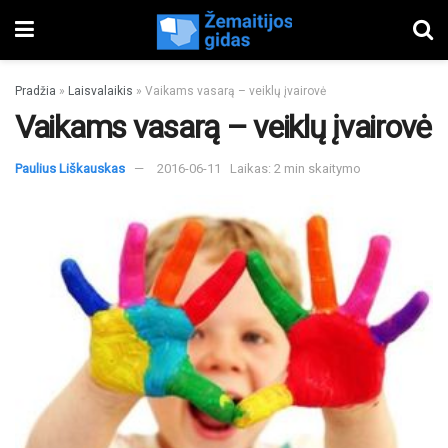
Pradžia
»
Laisvalaikis
»
Vaikams vasarą – veiklų įvairovė
Vaikams vasarą – veiklų įvairovė
Paulius Liškauskas
2016-06-11
Laikas: 2 min skaitymo