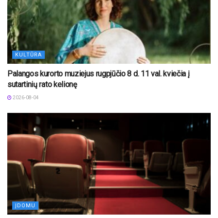
KULTŪRA
Palangos kurorto muziejus rugpjūčio 8 d. 11 val. kviečia į
sutartinių rato kelionę
2026-08-04
ĮDOMU