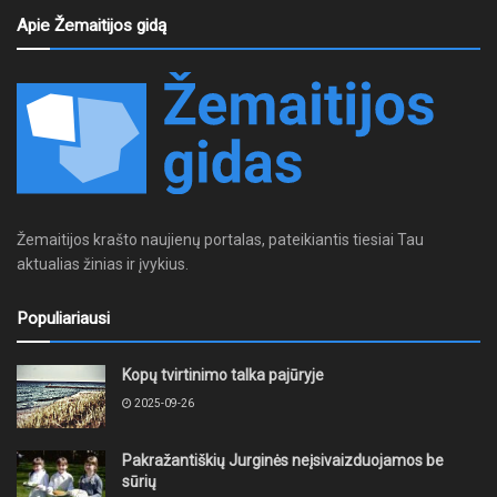
Apie Žemaitijos gidą
Žemaitijos krašto naujienų portalas, pateikiantis tiesiai Tau
aktualias žinias ir įvykius.
Populiariausi
Kopų tvirtinimo talka pajūryje
2025-09-26
Pakražantiškių Jurginės neįsivaizduojamos be
sūrių