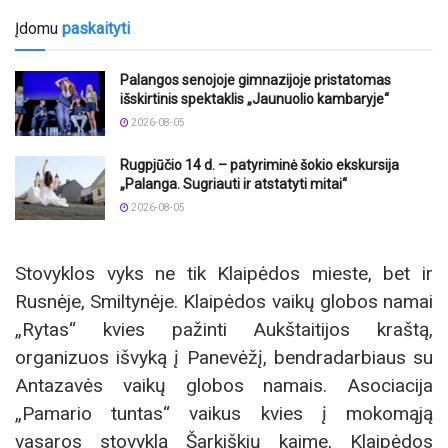
Įdomu
paskaityti
Palangos senojoje gimnazijoje pristatomas
išskirtinis spektaklis „Jaunuolio kambaryje“
2026-08-05
Rugpjūčio 14 d. – patyriminė šokio ekskursija
„Palanga. Sugriauti ir atstatyti mitai“
2026-08-05
Stovyklos vyks ne tik Klaipėdos mieste, bet ir
Rusnėje, Smiltynėje. Klaipėdos vaikų globos namai
„Rytas“ kvies pažinti Aukštaitijos kraštą,
organizuos išvyką į Panevėžį, bendradarbiaus su
Antazavės vaikų globos namais. Asociacija
„Pamario tuntas“ vaikus kvies į mokomąją
vasaros stovyklą Šarkiškių kaime, Klaipėdos