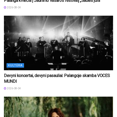
Palanga kviečia į Jaunimo vasaros festivalį „Saulės jūra“
2026-08-04
KULTŪRA
Devyni koncertai, devyni pasauliai: Palangoje skamba VOCES
MUNDI
2026-08-04