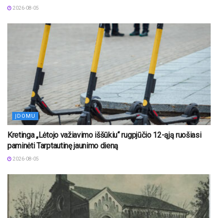
2026-08-05
ĮDOMU
Kretinga „Lėtojo važiavimo iššūkiu“ rugpjūčio 12-ąją ruošiasi
paminėti Tarptautinę jaunimo dieną
2026-08-05