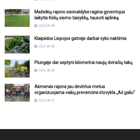
Mažeikių rajono savivaldybė ragina gyventojus
laikytis Kelių eismo taisyklių, tausoti aplinką
2026-08-08
Klaipėdos Liepojos gatvėje darbai vyks naktimis
2026-08-08
Plungėje dar septyni kilometrai naujų dviračių takų
2026-08-08
Akmenės rajone jau devintus metus
organizuojama vaikų prevencinė stovykla „Aš galiu“
2026-08-07