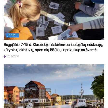
ĮDOMU
Rugpjūčio 7-15 d. Klaipėdoje išskirtinė buriuotojiškų edukacijų,
kūrybinių dirbtuvių, sportinių iššūkių ir prizų kupina šventė
2026-07-31