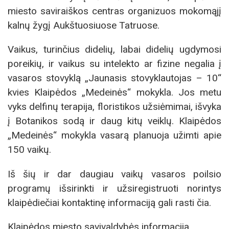
miesto saviraiškos centras organizuos mokomąjį
kalnų žygį Aukštuosiuose Tatruose.
Vaikus, turinčius didelių, labai didelių ugdymosi
poreikių, ir vaikus su intelekto ar fizine negalia į
vasaros stovyklą „Jaunasis stovyklautojas – 10“
kvies Klaipėdos „Medeinės“ mokykla. Jos metu
vyks delfinų terapija, floristikos užsiėmimai, išvyka
į Botanikos sodą ir daug kitų veiklų. Klaipėdos
„Medeinės“ mokykla vasarą planuoja užimti apie
150 vaikų.
Iš šių ir dar daugiau vaikų vasaros poilsio
programų išsirinkti ir užsiregistruoti norintys
klaipėdiečiai kontaktinę informaciją gali rasti čia.
Klaipėdos miesto savivaldybės informacija