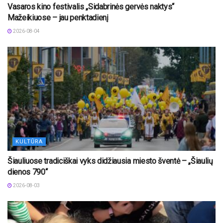
Vasaros kino festivalis „Sidabrinės gervės naktys“
Mažeikiuose – jau penktadienį
2026-08-04
KULTŪRA
Šiauliuose tradiciškai vyks didžiausia miesto šventė – „Šiaulių
dienos 790“
2026-08-03