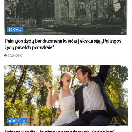
ĮDOMU
Palangos žydų bendruomenė kviečia į ekskursiją „Palangos
žydų paveldo pėdsakais“
2026-08-04
KULTŪRA