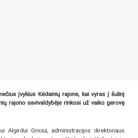
čius įvykius Kėdainių rajone, kai vyras į šulinį
ių rajono savivaldybėje rinkosi už vaiko gerovę
i Algirdui Griciui, administracijos direktoriaus