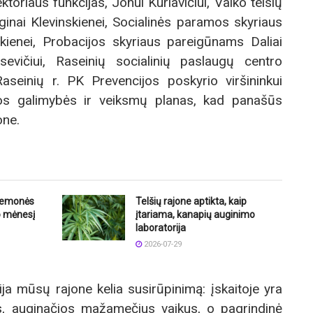
ktoriaus funkcijas, Jonui Kurlavičiui, Vaiko teisių
inai Klevinskienei, Socialinės paramos skyriaus
ckienei, Probacijos skyriaus pareigūnams Daliai
tusevičiui, Raseinių socialinių paslaugų centro
Raseinių r. PK Prevencijos poskyrio viršininkui
rtos galimybės ir veiksmų planas, kad panašūs
one.
riemonės
Telšių rajone aptikta, kaip
o mėnesį
įtariama, kanapių auginimo
laboratorija
2026-07-29
ija mūsų rajone kelia susirūpinimą: įskaitoje yra
s, auginačios mažamečius vaikus, o pagrindinė