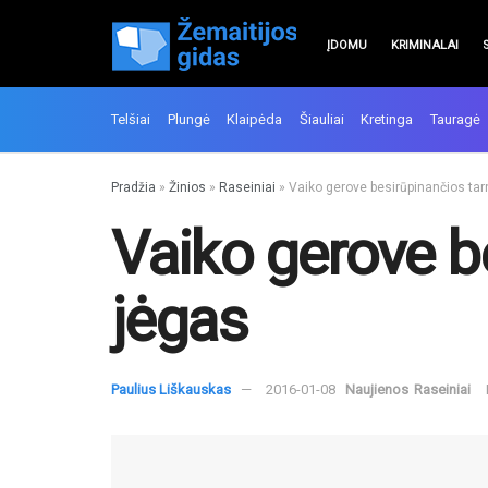
ĮDOMU
KRIMINALAI
Telšiai
Plungė
Klaipėda
Šiauliai
Kretinga
Tauragė
Pradžia
»
Žinios
»
Raseiniai
»
Vaiko gerove besirūpinančios tar
Vaiko gerove b
jėgas
Paulius Liškauskas
2016-01-08
Naujienos
Raseiniai