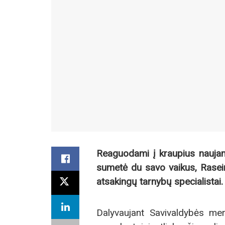
Reaguodami į kraupius naujame
sumetė du savo vaikus, Rasein
atsakingų tarnybų specialistai.
Dalyvaujant Savivaldybės meru