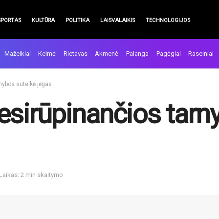
SPORTAS
KULTŪRA
POLITIKA
LAISVALAIKIS
TECHNOLOGIJOS
Mažeikiai
Kelmė
Rietavas
Akmenė
Palanga
Pagėgiai
Raseiniai
nybos sutelkė jėgas
esirūpinančios tarn
Laikas: 2 min skaitymo