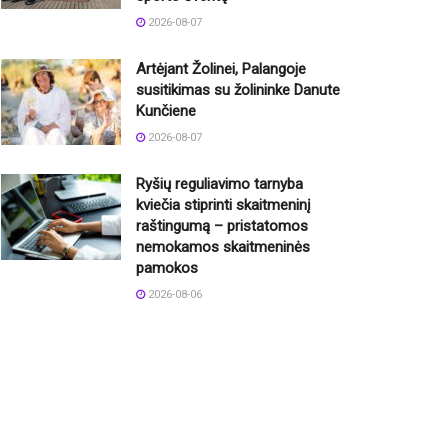
2026-08-07
Artėjant Žolinei, Palangoje
susitikimas su žolininke Danute
Kunčiene
2026-08-07
Ryšių reguliavimo tarnyba
kviečia stiprinti skaitmeninį
raštingumą – pristatomos
nemokamos skaitmeninės
pamokos
2026-08-06