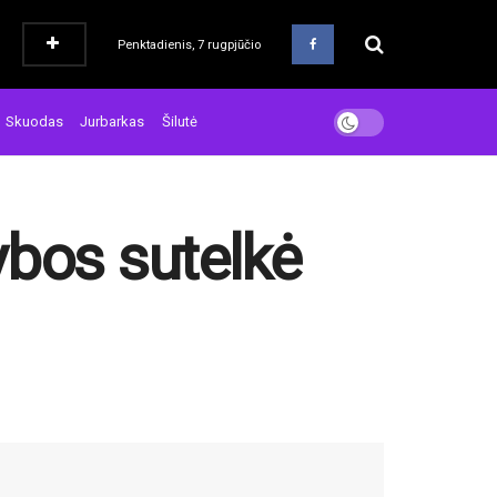
Penktadienis, 7 rugpjūčio
Skuodas
Jurbarkas
Šilutė
ybos sutelkė