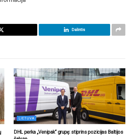
Dalintis
LIETUVA
ų
DHL perka „Venipak“ grupę: stiprins pozicijas Baltijos
šalyse