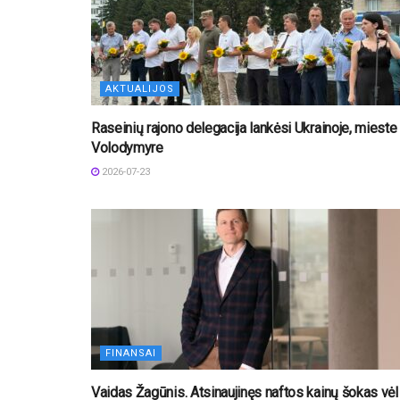
AKTUALIJOS
Raseinių rajono delegacija lankėsi Ukrainoje, mieste
Volodymyre
2026-07-23
FINANSAI
Vaidas Žagūnis. Atsinaujinęs naftos kainų šokas vėl