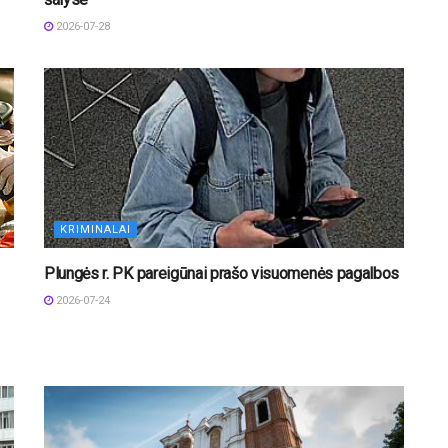
2026-07-28
KRIMINALAI
Plungės r. PK pareigūnai prašo visuomenės pagalbos
2026-07-24