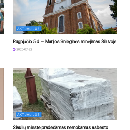
AKTUALIJOS
Rugpjūčio 5 d. – Marijos Snieginės minėjimas Šiluvoje
2026-07-22
AKTUALIJOS
Šiaulių mieste pradedamas nemokamas asbesto