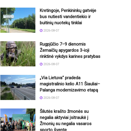
Kretingoje, Penkininkų gatvėje
bus nutiesti vandentiekio ir
buitinių nuotekų tinklai
2026-08-07
Rugpjūčio 7–9 dienomis
Žemaičių apygardos 3-ioji
rinktinė vykdys karines pratybas
2026-08-07
„Via Lietuva“ pradeda
magistralinio kelio A11 Šiauliai–
Palanga modernizavimo etapą
2026-08-07
Šilutės krašto žmonės su
negalia aktyviai įsitraukė į
Žmonių su negalia vasaros
sporto šventę