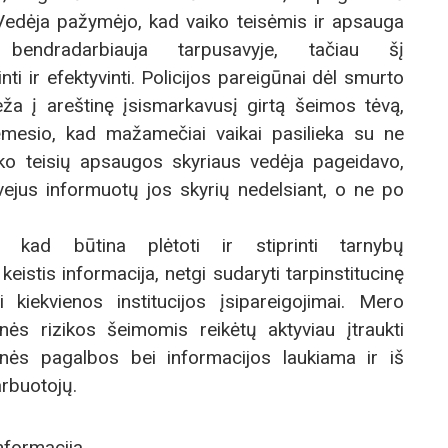
Vedėja pažymėjo, kad vaiko teisėmis ir apsauga
 bendradarbiauja tarpusavyje, tačiau šį
ti ir efektyvinti. Policijos pareigūnai dėl smurto
veža į areštinę įsismarkavusį girtą šeimos tėvą,
ėmesio, kad mažamečiai vaikai pasilieka su ne
ko teisių apsaugos skyriaus vedėja pageidavo,
vejus informuotų jos skyrių nedelsiant, o ne po
 kad būtina plėtoti ir stiprinti tarnybų
eistis informacija, netgi sudaryti tarpinstitucinę
ti kiekvienos institucijos įsipareigojimai. Mero
ės rizikos šeimomis reikėtų aktyviau įtraukti
snės pagalbos bei informacijos laukiama ir iš
arbuotojų.
nformacija