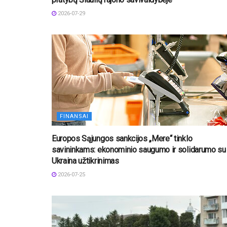
2026-07-29
FINANSAI
Europos Sąjungos sankcijos „Mere“ tinklo
savininkams: ekonominio saugumo ir solidarumo su
Ukraina užtikrinimas
2026-07-25