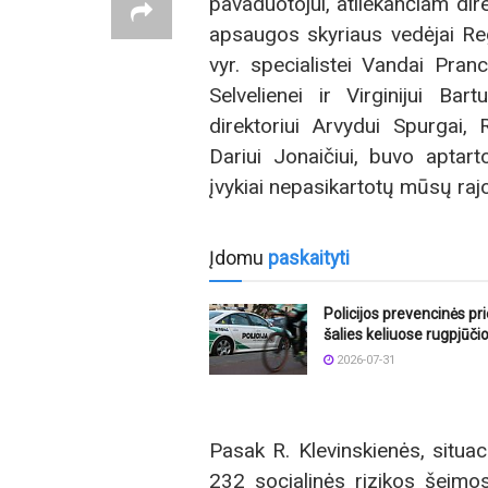
pavaduotojui, atliekančiam dire
apsaugos skyriaus vedėjai Reg
vyr. specialistei Vandai Pran
Selvelienei ir Virginijui Bar
direktoriui Arvydui Spurgai, 
Dariui Jonaičiui, buvo apta
įvykiai nepasikartotų mūsų raj
Įdomu
paskaityti
Policijos prevencinės p
šalies keliuose rugpjūči
2026-07-31
Pasak R. Klevinskienės, situac
232 socialinės rizikos šeimo