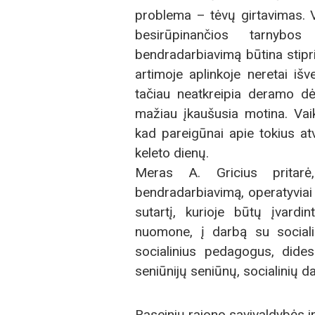
problema – tėvų girtavimas. 
besirūpinančios tarnybos
bendradarbiavimą būtina stiprin
artimoje aplinkoje neretai iš
tačiau neatkreipia deramo d
mažiau įkaušusia motina. Vai
kad pareigūnai apie tokius at
keleto dienų.
Meras A. Gricius pritarė,
bendradarbiavimą, operatyviai k
sutartį, kurioje būtų įvardin
nuomone, į darbą su socialin
socialinius pedagogus, dide
seniūnijų seniūnų, socialinių d
Raseinių rajono savivaldybės i