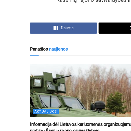
Dalintis
Panašios
naujienos
AKTUALIJOS
Informacija dėl Lietuvos kariuomenės organizuojam
pratybų Šiaulių rajono savivaldybėje