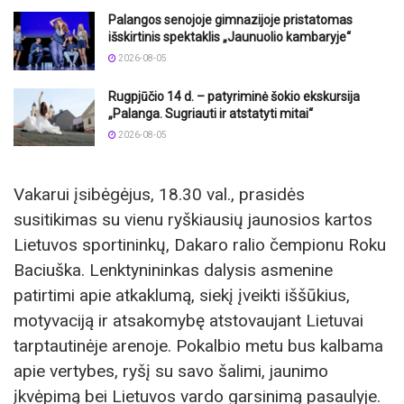
Palangos senojoje gimnazijoje pristatomas
išskirtinis spektaklis „Jaunuolio kambaryje“
2026-08-05
Rugpjūčio 14 d. – patyriminė šokio ekskursija
„Palanga. Sugriauti ir atstatyti mitai“
2026-08-05
Vakarui įsibėgėjus, 18.30 val., prasidės
susitikimas su vienu ryškiausių jaunosios kartos
Lietuvos sportininkų, Dakaro ralio čempionu Roku
Baciuška. Lenktynininkas dalysis asmenine
patirtimi apie atkaklumą, siekį įveikti iššūkius,
motyvaciją ir atsakomybę atstovaujant Lietuvai
tarptautinėje arenoje. Pokalbio metu bus kalbama
apie vertybes, ryšį su savo šalimi, jaunimo
įkvėpimą bei Lietuvos vardo garsinimą pasaulyje.