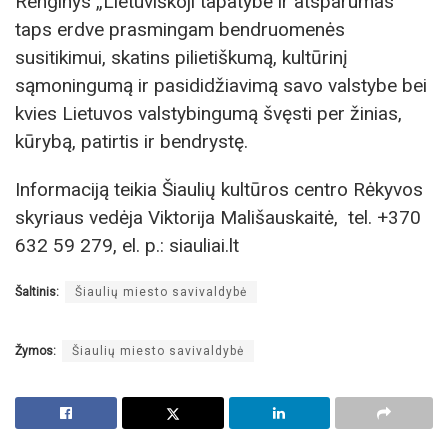
Renginys „Lietuviškoji tapatybė ir atsparumas“
taps erdve prasmingam bendruomenės
susitikimui, skatins pilietiškumą, kultūrinį
sąmoningumą ir pasididžiavimą savo valstybe bei
kvies Lietuvos valstybingumą švęsti per žinias,
kūrybą, patirtis ir bendrystę.
Informaciją teikia Šiaulių kultūros centro Rėkyvos
skyriaus vedėja Viktorija Mališauskaitė, tel. +370
632 59 279, el. p.: siauliai.lt
Šaltinis:
Šiaulių miesto savivaldybė
Žymos:
Šiaulių miesto savivaldybė