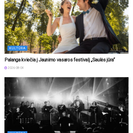
KULTŪRA
Palanga kviečia į Jaunimo vasaros festivalį „Saulės jūra“
2026-08-04