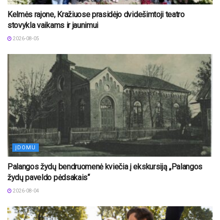
Kelmės rajone, Kražiuose prasidėjo dvidešimtoji teatro
stovykla vaikams ir jaunimui
2026-08-05
ĮDOMU
Palangos žydų bendruomenė kviečia į ekskursiją „Palangos
žydų paveldo pėdsakais“
2026-08-04