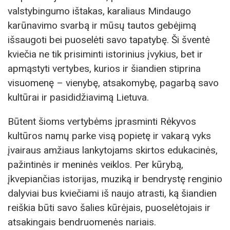
valstybingumo ištakas, karaliaus Mindaugo
karūnavimo svarbą ir mūsų tautos gebėjimą
išsaugoti bei puoselėti savo tapatybę. Ši šventė
kviečia ne tik prisiminti istorinius įvykius, bet ir
apmąstyti vertybes, kurios ir šiandien stiprina
visuomenę – vienybę, atsakomybę, pagarbą savo
kultūrai ir pasididžiavimą Lietuva.
Būtent šioms vertybėms įprasminti Rėkyvos
kultūros namų parke visą popietę ir vakarą vyks
įvairaus amžiaus lankytojams skirtos edukacinės,
pažintinės ir meninės veiklos. Per kūrybą,
įkvepiančias istorijas, muziką ir bendrystę renginio
dalyviai bus kviečiami iš naujo atrasti, ką šiandien
reiškia būti savo šalies kūrėjais, puoselėtojais ir
atsakingais bendruomenės nariais.