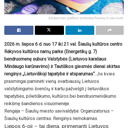
Edukacinės grafikos dirbtuvės/Šiaulių m.sav.nuotr.
2026 m. liepos 6 d. nuo 17 iki 21 val. Šiaulių kultūros centro
Rėkyvos kultūros namų parke (Energetikų g. 7)
bendruomenę suburs Valstybės (Lietuvos karaliaus
Mindaugo karūnavimo) ir Tautiškos giesmės dienai skirtas
renginys „Lietuviškoji tapatybė ir atsparumas“.
Jis kvies
prasmingai paminėti vieną svarbiausių Lietuvos
valstybingumo švenčių ir kartu pažvelgti į lietuviškos
tapatybės, pilietiškumo, kultūros bei bendruomeniškumo
reikšmę šiandienos visuomenėje.
Rengėja – Šiaulių miesto savivaldybė. Organizatorius –
Šiaulių kultūros centras. Renginys nemokamas.
Liepos 6-oji – tai diena, primenanti Lietuvos