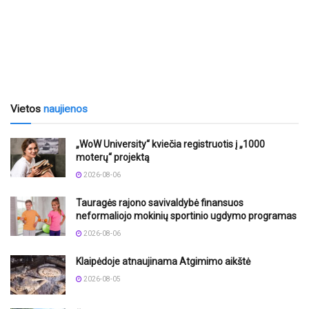
Vietos
naujienos
„WoW University“ kviečia registruotis į „1000
moterų“ projektą
2026-08-06
Tauragės rajono savivaldybė finansuos
neformaliojo mokinių sportinio ugdymo programas
2026-08-06
Klaipėdoje atnaujinama Atgimimo aikštė
2026-08-05