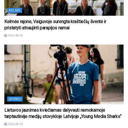
KELMĖ
Kelmės rajone, Vaiguvoje surengta kraštiečių šventė ir
pristatyti atnaujinti parapijos namai
2026-08-04
ĮDOMU
Lietuvos jaunimas kviečiamas dalyvauti nemokamoje
tarptautinėje medijų stovykloje Latvijoje „Young Media Sharks“
2026-08-03