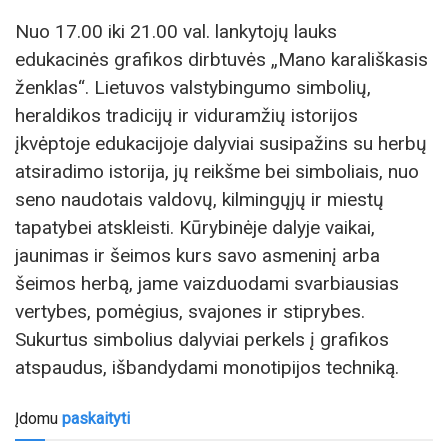
Nuo 17.00 iki 21.00 val. lankytojų lauks
edukacinės grafikos dirbtuvės „Mano karališkasis
ženklas“. Lietuvos valstybingumo simbolių,
heraldikos tradicijų ir viduramžių istorijos
įkvėptoje edukacijoje dalyviai susipažins su herbų
atsiradimo istorija, jų reikšme bei simboliais, nuo
seno naudotais valdovų, kilmingųjų ir miestų
tapatybei atskleisti. Kūrybinėje dalyje vaikai,
jaunimas ir šeimos kurs savo asmeninį arba
šeimos herbą, jame vaizduodami svarbiausias
vertybes, pomėgius, svajones ir stiprybes.
Sukurtus simbolius dalyviai perkels į grafikos
atspaudus, išbandydami monotipijos techniką.
Įdomu
paskaityti