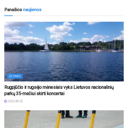
Panašios
naujienos
ĮDOMU
Rugpjūčio ir rugsėjo mėnesiais vyks Lietuvos nacionalinių
parkų 35-mečiui skirti koncertai
2026-08-05