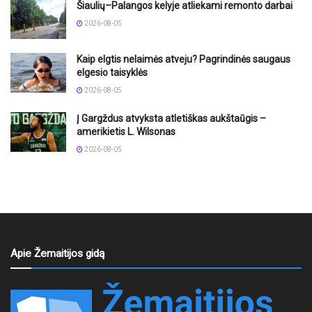
Šiaulių–Palangos kelyje atliekami remonto darbai
2026-08-05
Kaip elgtis nelaimės atveju? Pagrindinės saugaus
elgesio taisyklės
2026-08-05
Į Gargždus atvyksta atletiškas aukštaūgis –
amerikietis L. Wilsonas
2026-08-05
Apie Žemaitijos gidą