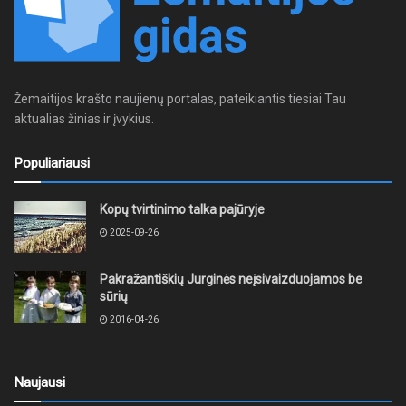
Žemaitijos krašto naujienų portalas, pateikiantis tiesiai Tau
aktualias žinias ir įvykius.
Populiariausi
Kopų tvirtinimo talka pajūryje
2025-09-26
Pakražantiškių Jurginės neįsivaizduojamos be
sūrių
2016-04-26
Naujausi