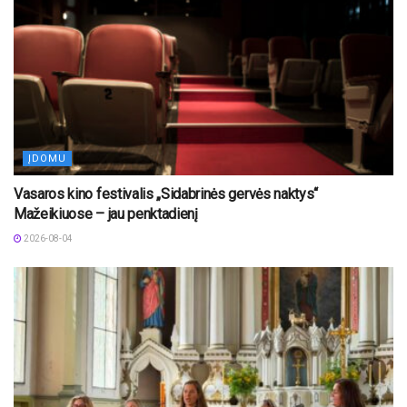
ĮDOMU
Vasaros kino festivalis „Sidabrinės gervės naktys“
Mažeikiuose – jau penktadienį
2026-08-04