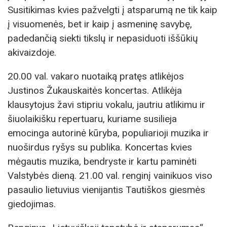
Susitikimas kvies pažvelgti į atsparumą ne tik kaip
į visuomenės, bet ir kaip į asmeninę savybę,
padedančią siekti tikslų ir nepasiduoti iššūkių
akivaizdoje.
20.00 val. vakaro nuotaiką pratęs atlikėjos
Justinos Žukauskaitės koncertas. Atlikėja
klausytojus žavi stipriu vokalu, jautriu atlikimu ir
šiuolaikišku repertuaru, kuriame susilieja
emocinga autorinė kūryba, populiarioji muzika ir
nuoširdus ryšys su publika. Koncertas kvies
mėgautis muzika, bendryste ir kartu paminėti
Valstybės dieną. 21.00 val. renginį vainikuos viso
pasaulio lietuvius vienijantis Tautiškos giesmės
giedojimas.