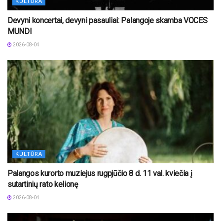
KULTŪRA
Devyni koncertai, devyni pasauliai: Palangoje skamba VOCES
MUNDI
2026-08-04
KULTŪRA
Palangos kurorto muziejus rugpjūčio 8 d. 11 val. kviečia į
sutartinių rato kelionę
2026-08-04