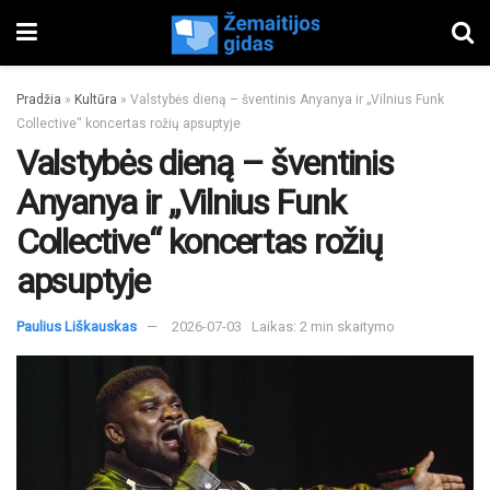
Pradžia
»
Kultūra
»
Valstybės dieną – šventinis Anyanya ir „Vilnius Funk
Collective“ koncertas rožių apsuptyje
Valstybės dieną – šventinis
Anyanya ir „Vilnius Funk
Collective“ koncertas rožių
apsuptyje
Paulius Liškauskas
2026-07-03
Laikas: 2 min skaitymo