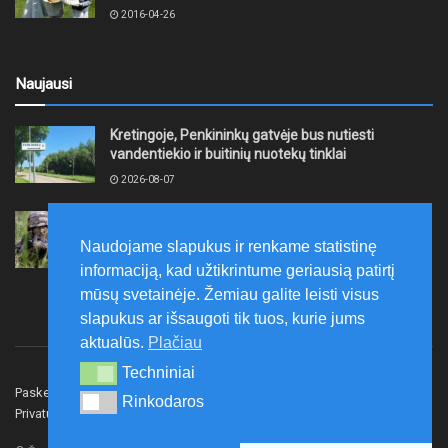
2016-04-26
Naujausi
Kretingoje, Penkininkų gatvėje bus nutiesti
vandentiekio ir buitinių nuotekų tinklai
2026-08-07
Rugpjūčio 7–9 dienomis Žemaičių apygardos 3-ioji
rinktinė vykdys karines pratybas
Naudojame slapukus ir renkame statistinę
2026-08-07
informaciją, kad užtikrintume geriausią patirtį
mūsų svetainėje. Žemiau galite leisti visus
slapukus ar išsaugoti tik tuos, kurie jums
aktualūs.
Plačiau
Techniniai
Techniniai
Paskelbk naujieną
Rašyti redakcijai
Reklama
Rinkodaros
Rinkodaros
Privatumo politika
Susisiekite