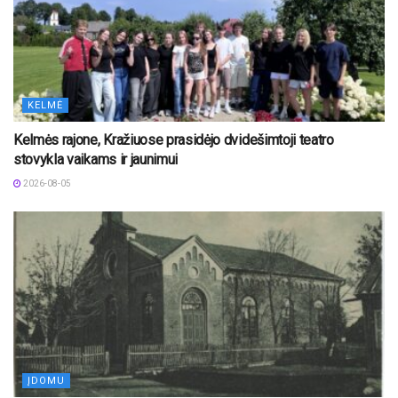
KELMĖ
Kelmės rajone, Kražiuose prasidėjo dvidešimtoji teatro
stovykla vaikams ir jaunimui
2026-08-05
ĮDOMU