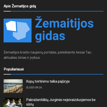
Apie Žemaitijos gidą
Žemaitijos krašto naujienų portalas, pateikiantis tiesiai Tau
aktualias žinias ir įvykius.
Populiariausi
Kopų tvirtinimo talka pajūryje
2025-09-26
Pakražantiškių Jurginės neįsivaizduojamos be
sūrių