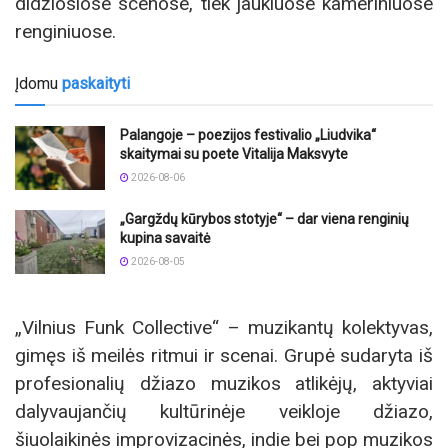
didžiosiose scenose, tiek jaukiuose kameriniuose
renginiuose.
Įdomu
paskaityti
Palangoje – poezijos festivalio „Liudvika“
skaitymai su poete Vitalija Maksvyte
2026-08-06
„Gargždų kūrybos stotyje“ – dar viena renginių
kupina savaitė
2026-08-05
„Vilnius Funk Collective“ – muzikantų kolektyvas,
gimęs iš meilės ritmui ir scenai. Grupė sudaryta iš
profesionalių džiazo muzikos atlikėjų, aktyviai
dalyvaujančių kultūrinėje veikloje džiazo,
šiuolaikinės improvizacinės, indie bei pop muzikos