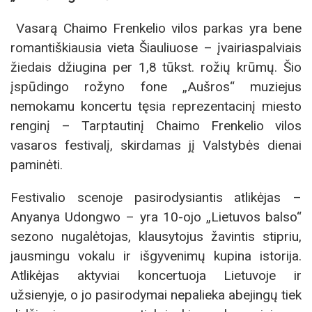
Vasarą Chaimo Frenkelio vilos parkas yra bene
romantiškiausia vieta Šiauliuose – įvairiaspalviais
žiedais džiugina per 1,8 tūkst. rožių krūmų. Šio
įspūdingo rožyno fone „Aušros“ muziejus
nemokamu koncertu tęsia reprezentacinį miesto
renginį – Tarptautinį Chaimo Frenkelio vilos
vasaros festivalį, skirdamas jį Valstybės dienai
paminėti.
Festivalio scenoje pasirodysiantis atlikėjas –
Anyanya Udongwo – yra 10-ojo „Lietuvos balso“
sezono nugalėtojas, klausytojus žavintis stipriu,
jausmingu vokalu ir išgyvenimų kupina istorija.
Atlikėjas aktyviai koncertuoja Lietuvoje ir
užsienyje, o jo pasirodymai nepalieka abejingų tiek