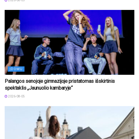
2026-08-05
ĮDOMU
Palangos senojoje gimnazijoje pristatomas išskirtinis
spektaklis „Jaunuolio kambaryje“
2026-08-05