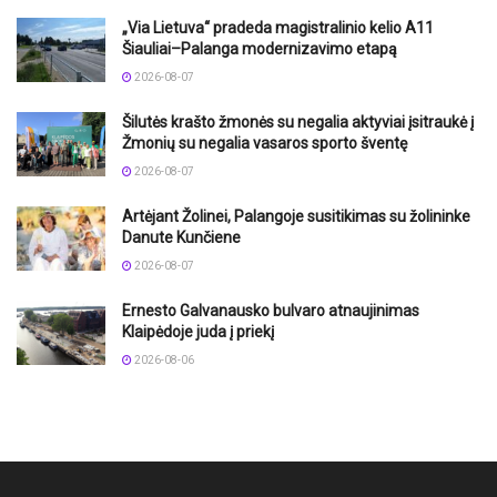
„Via Lietuva“ pradeda magistralinio kelio A11
Šiauliai–Palanga modernizavimo etapą
2026-08-07
Šilutės krašto žmonės su negalia aktyviai įsitraukė į
Žmonių su negalia vasaros sporto šventę
2026-08-07
Artėjant Žolinei, Palangoje susitikimas su žolininke
Danute Kunčiene
2026-08-07
Ernesto Galvanausko bulvaro atnaujinimas
Klaipėdoje juda į priekį
2026-08-06