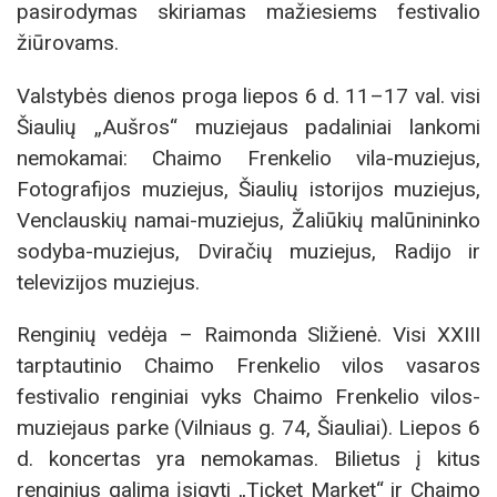
pasirodymas skiriamas mažiesiems festivalio
žiūrovams.
Valstybės dienos proga liepos 6 d. 11–17 val. visi
Šiaulių „Aušros“ muziejaus padaliniai lankomi
nemokamai: Chaimo Frenkelio vila-muziejus,
Fotografijos muziejus, Šiaulių istorijos muziejus,
Venclauskių namai-muziejus, Žaliūkių malūnininko
sodyba-muziejus, Dviračių muziejus, Radijo ir
televizijos muziejus.
Renginių vedėja – Raimonda Sližienė. Visi XXIII
tarptautinio Chaimo Frenkelio vilos vasaros
festivalio renginiai vyks Chaimo Frenkelio vilos-
muziejaus parke (Vilniaus g. 74, Šiauliai). Liepos 6
d. koncertas yra nemokamas. Bilietus į kitus
renginius galima įsigyti „Ticket Market“ ir Chaimo