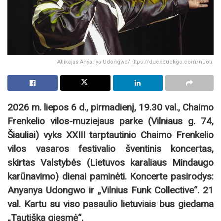
Atlikėjas Anyanya Udongwo/https://duckduckgo.com/nuotr.
2026 m. liepos 6 d., pirmadienį, 19.30 val., Chaimo
Frenkelio vilos-muziejaus parke (Vilniaus g. 74,
Šiauliai) vyks XXIII tarptautinio Chaimo Frenkelio
vilos vasaros festivalio šventinis koncertas,
skirtas Valstybės (Lietuvos karaliaus Mindaugo
karūnavimo) dienai paminėti. Koncerte pasirodys:
Anyanya Udongwo ir „Vilnius Funk Collective“. 21
val. Kartu su viso pasaulio lietuviais bus giedama
„Tautiška giesmė“.