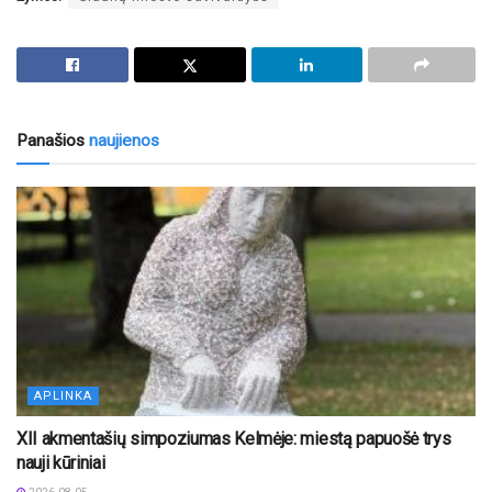
Panašios
naujienos
APLINKA
XII akmentašių simpoziumas Kelmėje: miestą papuošė trys
nauji kūriniai