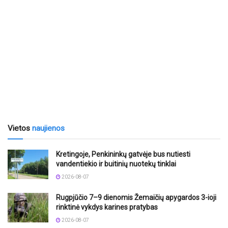
Vietos
naujienos
Kretingoje, Penkininkų gatvėje bus nutiesti
vandentiekio ir buitinių nuotekų tinklai
2026-08-07
Rugpjūčio 7–9 dienomis Žemaičių apygardos 3-ioji
rinktinė vykdys karines pratybas
2026-08-07