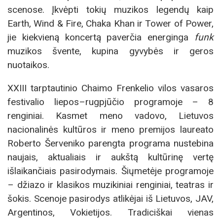
scenose. Įkvėpti tokių muzikos legendų kaip
Earth, Wind & Fire, Chaka Khan ir Tower of Power,
jie kiekvieną koncertą paverčia energinga
funk
muzikos švente, kupina gyvybės ir geros
nuotaikos.
XXIII tarptautinio Chaimo Frenkelio vilos vasaros
festivalio liepos–rugpjūčio programoje – 8
renginiai. Kasmet meno vadovo, Lietuvos
nacionalinės kultūros ir meno premijos laureato
Roberto Šerveniko parengta programa nustebina
naujais, aktualiais ir aukštą kultūrinę vertę
išlaikančiais pasirodymais. Šiųmetėje programoje
– džiazo ir klasikos muzikiniai renginiai, teatras ir
šokis. Scenoje pasirodys atlikėjai iš Lietuvos, JAV,
Argentinos, Vokietijos. Tradiciškai vienas