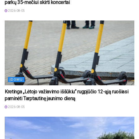
parkų 35-mečiui skirti koncertai
2026-08-05
ĮDOMU
Kretinga „Lėtojo važiavimo iššūkiu“ rugpjūčio 12-ąją ruošiasi
paminėti Tarptautinę jaunimo dieną
2026-08-05