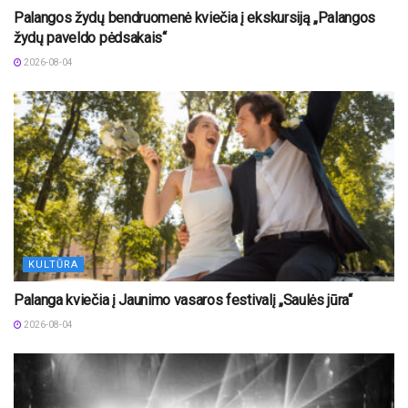
Palangos žydų bendruomenė kviečia į ekskursiją „Palangos
žydų paveldo pėdsakais“
2026-08-04
KULTŪRA
Palanga kviečia į Jaunimo vasaros festivalį „Saulės jūra“
2026-08-04