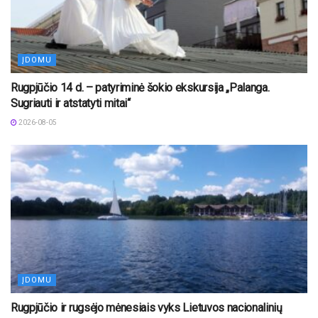
ĮDOMU
Rugpjūčio 14 d. – patyriminė šokio ekskursija „Palanga.
Sugriauti ir atstatyti mitai“
2026-08-05
ĮDOMU
Rugpjūčio ir rugsėjo mėnesiais vyks Lietuvos nacionalinių