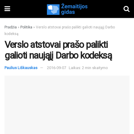
Pradžia
»
Politika
»
Verslo atstovai prašo palikti galioti naująjį Darbo
kodeksą
Verslo atstovai prašo palikti
galioti naująjį Darbo kodeksą
Paulius Liškauskas
2016-09-07
Laikas: 2 min skaitymo