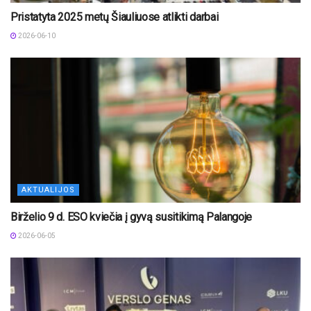
Pristatyta 2025 metų Šiauliuose atlikti darbai
2026-06-10
AKTUALIJOS
Birželio 9 d. ESO kviečia į gyvą susitikimą Palangoje
2026-06-05