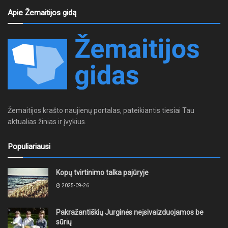
Apie Žemaitijos gidą
Žemaitijos krašto naujienų portalas, pateikiantis tiesiai Tau
aktualias žinias ir įvykius.
Populiariausi
Kopų tvirtinimo talka pajūryje
2025-09-26
Pakražantiškių Jurginės neįsivaizduojamos be
sūrių