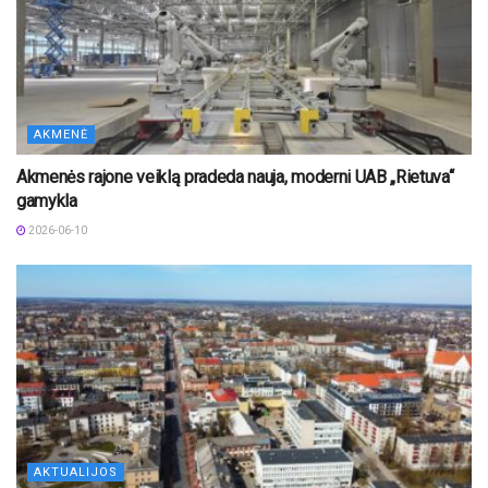
AKMENĖ
Akmenės rajone veiklą pradeda nauja, moderni UAB „Rietuva“
gamykla
2026-06-10
AKTUALIJOS