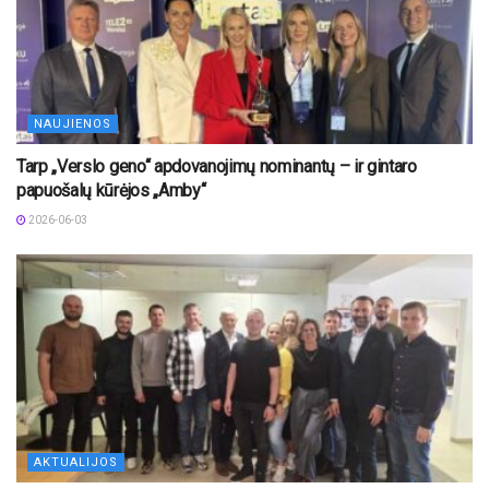
NAUJIENOS
Tarp „Verslo geno“ apdovanojimų nominantų – ir gintaro
papuošalų kūrėjos „Amby“
2026-06-03
AKTUALIJOS