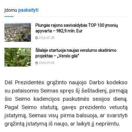
Įdomu
paskaityti
Plungės rajono savivaldybės TOP 100 įmonių
apyvarta – 982,9 mln. Eur
2026-07-28
Šilalėje startuoja naujas verslumo skatinimo
projektas – „Verslo gilė“
2026-07-05
Dėl Prezidentės grąžinto naujojo Darbo kodekso
su pataisomis Seimas spręs šį šeštadienį, pirmąją
šio Seimo kadencijos paskutinės sesijos dieną.
Pagal Seimo statutą, gavęs prezidento vetuotą
įstatymą, Seimas visų pirma balsuoja, ar svarstyti
grąžintą įstatymą iš naujo, ar laikyti jį nepriimtu.