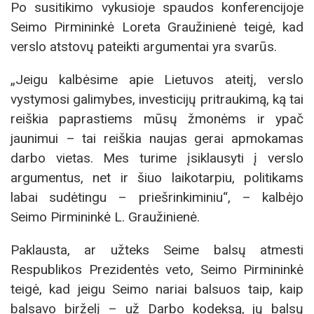
Po susitikimo vykusioje spaudos konferencijoje
Seimo Pirmininkė Loreta Graužinienė teigė, kad
verslo atstovų pateikti argumentai yra svarūs.
„Jeigu kalbėsime apie Lietuvos ateitį, verslo
vystymosi galimybes, investicijų pritraukimą, ką tai
reiškia paprastiems mūsų žmonėms ir ypač
jaunimui – tai reiškia naujas gerai apmokamas
darbo vietas. Mes turime įsiklausyti į verslo
argumentus, net ir šiuo laikotarpiu, politikams
labai sudėtingu – priešrinkiminiu“, – kalbėjo
Seimo Pirmininkė L. Graužinienė.
Paklausta, ar užteks Seime balsų atmesti
Respublikos Prezidentės veto, Seimo Pirmininkė
teigė, kad jeigu Seimo nariai balsuos taip, kaip
balsavo birželį – už Darbo kodeksą, jų balsų