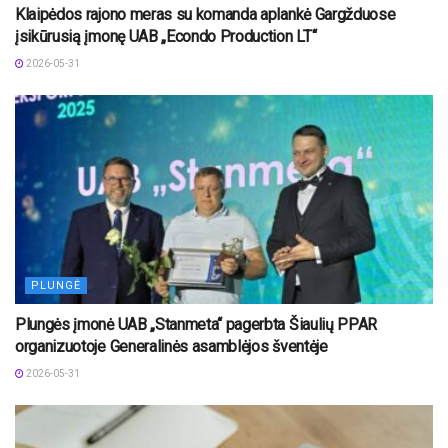
Klaipėdos rajono meras su komanda aplankė Gargžduose
įsikūrusią įmonę UAB „Econdo Production LT“
2026-05-31
PLUNGĖ
Plungės įmonė UAB „Stanmeta“ pagerbta Šiaulių PPAR
organizuotoje Generalinės asamblėjos šventėje
2026-05-31