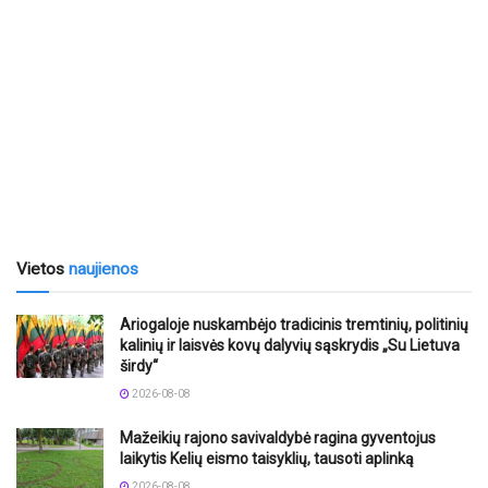
Vietos
naujienos
Ariogaloje nuskambėjo tradicinis tremtinių, politinių
kalinių ir laisvės kovų dalyvių sąskrydis „Su Lietuva
širdy“
2026-08-08
Mažeikių rajono savivaldybė ragina gyventojus
laikytis Kelių eismo taisyklių, tausoti aplinką
2026-08-08