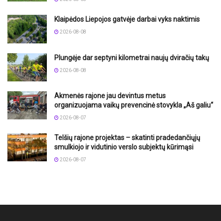
Klaipėdos Liepojos gatvėje darbai vyks naktimis
2026-08-08
Plungėje dar septyni kilometrai naujų dviračių takų
2026-08-08
Akmenės rajone jau devintus metus
organizuojama vaikų prevencinė stovykla „Aš galiu“
2026-08-07
Telšių rajone projektas – skatinti pradedančiųjų
smulkiojo ir vidutinio verslo subjektų kūrimąsi
2026-08-07