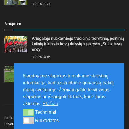
2016-04-26
Naujausi
Ariogaloje nuskambėjo tradicinis tremtinių, politinių
kalinių ir laisvės kovų dalyvių sąskrydis „Su Lietuva
širdy“
2026-08-08
Mažeikių rajono savivaldybė ragina gyventojus
laikytis Kelių eismo taisyklių, tausoti aplinką
Naudojame slapukus ir renkame statistinę
2026-08-08
informaciją, kad užtikrintume geriausią patirtį
mūsų svetainėje. Žemiau galite leisti visus
slapukus ar išsaugoti tik tuos, kurie jums
aktualūs.
Plačiau
Techniniai
Techniniai
Paskelbk naujieną
Rašyti redakcijai
Reklama
Rinkodaros
Rinkodaros
Privatumo politika
Susisiekite