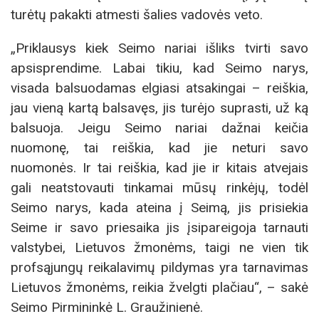
turėtų pakakti atmesti šalies vadovės veto.
„Priklausys kiek Seimo nariai išliks tvirti savo
apsisprendime. Labai tikiu, kad Seimo narys,
visada balsuodamas elgiasi atsakingai – reiškia,
jau vieną kartą balsavęs, jis turėjo suprasti, už ką
balsuoja. Jeigu Seimo nariai dažnai keičia
nuomonę, tai reiškia, kad jie neturi savo
nuomonės. Ir tai reiškia, kad jie ir kitais atvejais
gali neatstovauti tinkamai mūsų rinkėjų, todėl
Seimo narys, kada ateina į Seimą, jis prisiekia
Seime ir savo priesaika jis įsipareigoja tarnauti
valstybei, Lietuvos žmonėms, taigi ne vien tik
profsąjungų reikalavimų pildymas yra tarnavimas
Lietuvos žmonėms, reikia žvelgti plačiau“, – sakė
Seimo Pirmininkė L. Graužinienė.