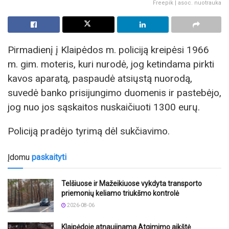
Freepik | asoc. nuotrauka
Pirmadienį į Klaipėdos m. policiją kreipėsi 1966
m. gim. moteris, kuri nurodė, jog ketindama pirkti
kavos aparatą, paspaudė atsiųstą nuorodą,
suvedė banko prisijungimo duomenis ir pastebėjo,
jog nuo jos sąskaitos nuskaičiuoti 1300 eurų.
Policiją pradėjo tyrimą dėl sukčiavimo.
Įdomu
paskaityti
Telšiuose ir Mažeikiuose vykdyta transporto
priemonių keliamo triukšmo kontrolė
2026-08-06
Klaipėdoje atnaujinama Atgimimo aikštė