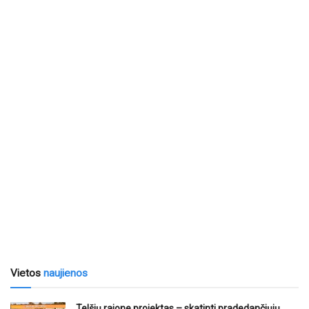
Vietos
naujienos
Telšių rajone projektas – skatinti pradedančiųjų