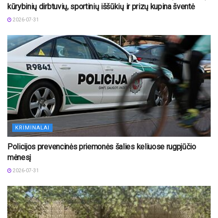
kūrybinių dirbtuvių, sportinių iššūkių ir prizų kupina šventė
2026-07-31
KRIMINALAI
Policijos prevencinės priemonės šalies keliuose rugpjūčio
mėnesį
2026-07-31