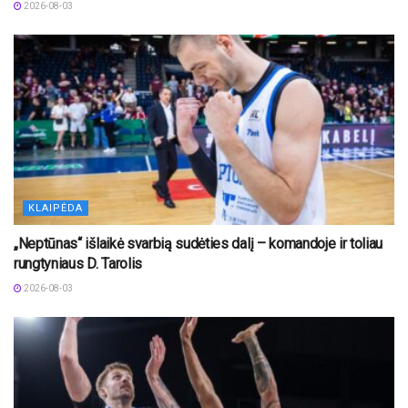
2026-08-03
KLAIPĖDA
„Neptūnas“ išlaikė svarbią sudėties dalį – komandoje ir toliau
rungtyniaus D. Tarolis
2026-08-03