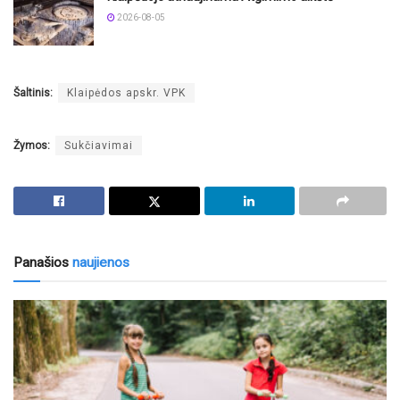
2026-08-05
Šaltinis:
Klaipėdos apskr. VPK
Žymos:
Sukčiavimai
Panašios
naujienos