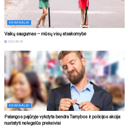
KRIMINALAI
Vaikų saugumas – mūsų visų atsakomybė
2026-08-04
KRIMINALAI
Palangos pajūryje vykdyta bendra Tarnybos ir policijos akcija:
nustatyti nelegalūs prekeiviai