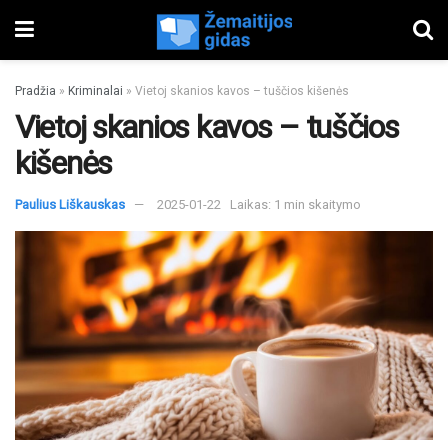
Pradžia
»
Kriminalai
»
Vietoj skanios kavos – tuščios kišenės
Vietoj skanios kavos – tuščios
kišenės
Paulius Liškauskas
2025-01-22
Laikas: 1 min skaitymo