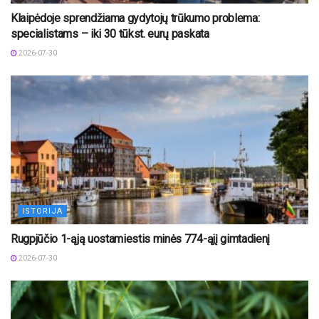
Klaipėdoje sprendžiama gydytojų trūkumo problema:
specialistams – iki 30 tūkst. eurų paskata
2026-07-30
ISTORIJA
Rugpjūčio 1-ąją uostamiestis minės 774-ąjį gimtadienį
2026-07-30