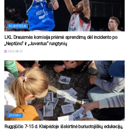
KLAIPĖDA
LKL Drausmės komisija priėmė sprendimą dėl incidento po
„Neptūno“ ir „Juventus“ rungtynių
2026-08-01
ĮDOMU
Rugpjūčio 7-15 d. Klaipėdoje išskirtinė buriuotojiškų edukacijų,