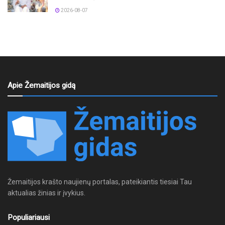
2026-08-07
Apie Žemaitijos gidą
Žemaitijos krašto naujienų portalas, pateikiantis tiesiai Tau
aktualias žinias ir įvykius.
Populiariausi