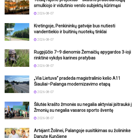
smulkiojo ir vidutinio verslo subjektų kūrimąsi
2026-08-07
Kretingoje, Penkininkų gatvėje bus nutiesti
vandentiekio ir buitinių nuotekų tinklai
2026-08-07
Rugpjūčio 7–9 dienomis Žemaičių apygardos 3-ioji
rinktinė vykdys karines pratybas
2026-08-07
„Via Lietuva“ pradeda magistralinio kelio A11
Šiauliai–Palanga modernizavimo etapą
2026-08-07
Šilutės krašto žmonės su negalia aktyviai įsitraukė į
Žmonių su negalia vasaros sporto šventę
2026-08-07
Artėjant Žolinei, Palangoje susitikimas su žolininke
Danute Kunčiene