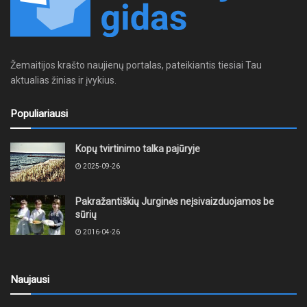
Žemaitijos krašto naujienų portalas, pateikiantis tiesiai Tau
aktualias žinias ir įvykius.
Populiariausi
Kopų tvirtinimo talka pajūryje
2025-09-26
Pakražantiškių Jurginės neįsivaizduojamos be
sūrių
2016-04-26
Naujausi