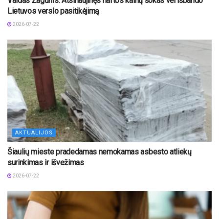
Vaidas Žagūnis. Atsinaujinęs naftos kainų šokas vėl išbando
Lietuvos verslo pasitikėjimą
2026-07-22
AKTUALIJOS
Šiaulių mieste pradedamas nemokamas asbesto atliekų
surinkimas ir išvežimas
2026-07-22