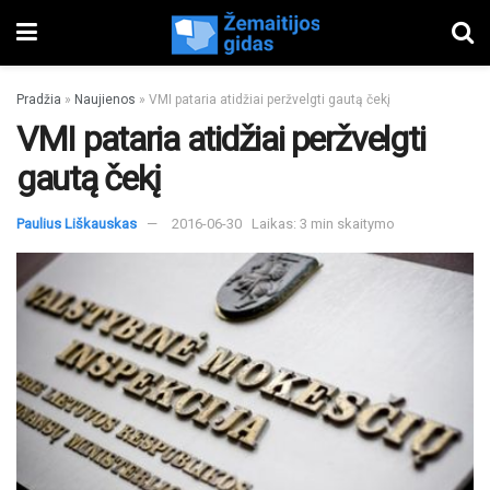
Pradžia
»
Naujienos
»
VMI pataria atidžiai peržvelgti gautą čekį
VMI pataria atidžiai peržvelgti
gautą čekį
Paulius Liškauskas
2016-06-30
Laikas: 3 min skaitymo