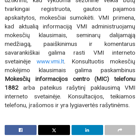
užtikrinti, kad vykdoma sezoninė veikla būtų
tvarkingai registruota, gautos pajamos
apskaitytos, mokesčiai sumokėti. VMI primena,
kad aktualią informaciją VMI administruojamų
mokesčių klausimais, seminarų dalijamąją
medžiagą, paaiškinimus ir komentarus
savarankiškai galima rasti VMI interneto
svetainėje
www.vmi.lt
. Konsultuotis mokesčių
mokėjimo klausimais galima paskambinus
Mokesčių informacijos centro (MIC) telefonu
1882
arba pateikus rašytinį paklausimą VMI
interneto svetainėje. Konsultacijos, teikiamos
telefonu, įrašomos ir yra lygiavertės rašytinėms.