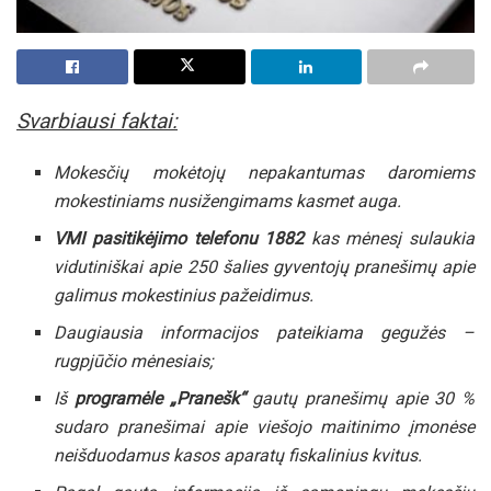
Svarbiausi faktai:
Mokesčių mokėtojų nepakantumas daromiems
mokestiniams nusižengimams kasmet auga.
VMI pasitikėjimo telefonu 1882
kas mėnesį sulaukia
vidutiniškai apie 250 šalies gyventojų pranešimų apie
galimus mokestinius pažeidimus.
Daugiausia informacijos pateikiama gegužės –
rugpjūčio mėnesiais;
Iš
programėle „Pranešk“
gautų pranešimų apie 30 %
sudaro pranešimai apie viešojo maitinimo įmonėse
neišduodamus kasos aparatų fiskalinius kvitus.