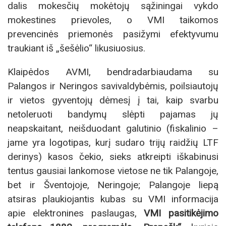
dalis mokesčių mokėtojų sąžiningai vykdo
mokestines prievoles, o VMI taikomos
prevencinės priemonės pasižymi efektyvumu
traukiant iš „šešėlio“ likusiuosius.
Klaipėdos AVMI, bendradarbiaudama su
Palangos ir Neringos savivaldybėmis, poilsiautojų
ir vietos gyventojų dėmesį į tai, kaip svarbu
netoleruoti bandymų slėpti pajamas jų
neapskaitant, neišduodant galutinio (fiskalinio –
jame yra logotipas, kurį sudaro trijų raidžių LTF
derinys) kasos čekio, sieks atkreipti iškabinusi
tentus gausiai lankomose vietose ne tik Palangoje,
bet ir Šventojoje, Neringoje; Palangoje liepą
atsiras plaukiojantis kubas su VMI informacija
apie elektronines paslaugas,
VMI pasitikėjimo