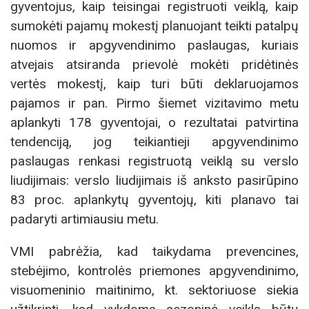
gyventojus, kaip teisingai registruoti veiklą, kaip
sumokėti pajamų mokestį planuojant teikti patalpų
nuomos ir apgyvendinimo paslaugas, kuriais
atvejais atsiranda prievolė mokėti pridėtinės
vertės mokestį, kaip turi būti deklaruojamos
pajamos ir pan. Pirmo šiemet vizitavimo metu
aplankyti 178 gyventojai, o rezultatai patvirtina
tendenciją, jog teikiantieji apgyvendinimo
paslaugas renkasi registruotą veiklą su verslo
liudijimais: verslo liudijimais iš anksto pasirūpino
83 proc. aplankytų gyventojų, kiti planavo tai
padaryti artimiausiu metu.
VMI pabrėžia, kad taikydama prevencines,
stebėjimo, kontrolės priemones apgyvendinimo,
visuomeninio maitinimo, kt. sektoriuose siekia