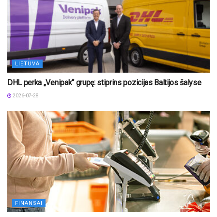
LIETUVA
DHL perka „Venipak“ grupę: stiprins pozicijas Baltijos šalyse
2026-07-28
FINANSAI