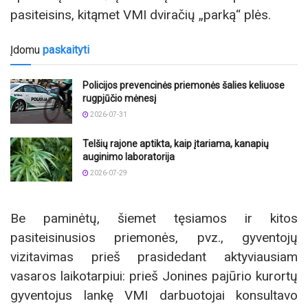
pasiteisins, kitąmet VMI dviračių „parką“ plės.
Įdomu
paskaityti
Policijos prevencinės priemonės šalies keliuose
rugpjūčio mėnesį
2026-07-31
Telšių rajone aptikta, kaip įtariama, kanapių
auginimo laboratorija
2026-07-29
Be paminėtų, šiemet tęsiamos ir kitos
pasiteisinusios priemonės, pvz., gyventojų
vizitavimas prieš prasidedant aktyviausiam
vasaros laikotarpiui: prieš Jonines pajūrio kurortų
gyventojus lankę VMI darbuotojai konsultavo