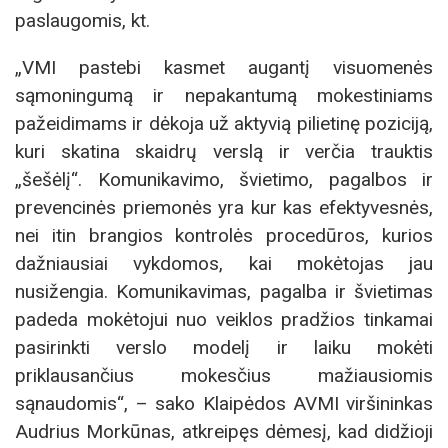
paslaugomis, kt.
„VMI pastebi kasmet augantį visuomenės
sąmoningumą ir nepakantumą mokestiniams
pažeidimams ir dėkoja už aktyvią pilietinę poziciją,
kuri skatina skaidrų verslą ir verčia trauktis
„šešėlį“. Komunikavimo, švietimo, pagalbos ir
prevencinės priemonės yra kur kas efektyvesnės,
nei itin brangios kontrolės procedūros, kurios
dažniausiai vykdomos, kai mokėtojas jau
nusižengia. Komunikavimas, pagalba ir švietimas
padeda mokėtojui nuo veiklos pradžios tinkamai
pasirinkti verslo modelį ir laiku mokėti
priklausančius mokesčius mažiausiomis
sąnaudomis“, – sako Klaipėdos AVMI viršininkas
Audrius Morkūnas, atkreipęs dėmesį, kad didžioji