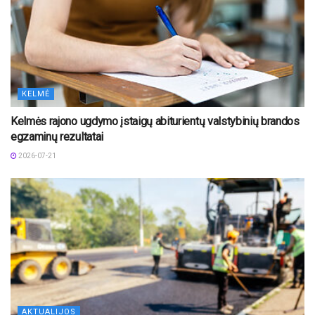
KELMĖ
Kelmės rajono ugdymo įstaigų abiturientų valstybinių brandos
egzaminų rezultatai
2026-07-21
AKTUALIJOS