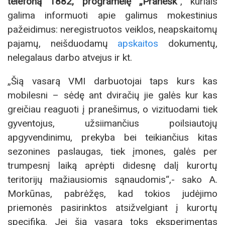
telefoną 1882, programėlę „Pranešk“
, kuriais
galima informuoti apie galimus mokestinius
pažeidimus: neregistruotos veiklos, neapskaitomų
pajamų, neišduodamų
apskaitos
dokumentų,
nelegalaus darbo atvejus ir kt.
„Šią vasarą VMI darbuotojai taps kurs kas
mobilesni – sėdę ant dviračių jie galės kur kas
greičiau reaguoti į pranešimus, o vizituodami tiek
gyventojus, užsiimančius poilsiautojų
apgyvendinimu, prekyba bei teikiančius kitas
sezonines paslaugas, tiek įmones, galės per
trumpesnį laiką aprėpti didesnę dalį kurortų
teritorijų mažiausiomis sąnaudomis“,- sako A.
Morkūnas, pabrėžęs, kad tokios judėjimo
priemonės pasirinktos atsižvelgiant į kurortų
specifiką. Jei šią vasarą toks eksperimentas