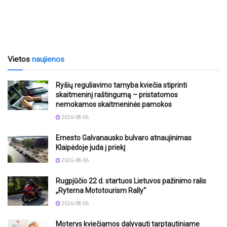
Vietos
naujienos
Ryšių reguliavimo tarnyba kviečia stiprinti
skaitmeninį raštingumą – pristatomos
nemokamos skaitmeninės pamokos
2026-08-06
Ernesto Galvanausko bulvaro atnaujinimas
Klaipėdoje juda į priekį
2026-08-06
Rugpjūčio 22 d. startuos Lietuvos pažinimo ralis
„Ryterna Mototourism Rally“
2026-08-06
Moterys kviečiamos dalyvauti tarptautiniame