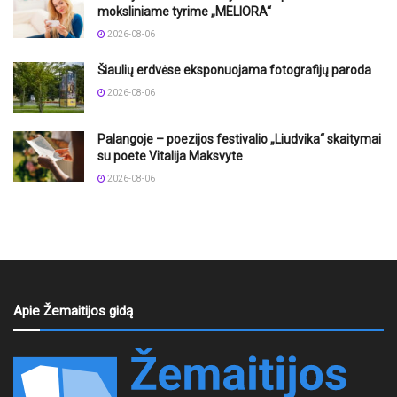
moksliniame tyrime „MELIORA“
2026-08-06
Šiaulių erdvėse eksponuojama fotografijų paroda
2026-08-06
Palangoje – poezijos festivalio „Liudvika“ skaitymai
su poete Vitalija Maksvyte
2026-08-06
Apie Žemaitijos gidą