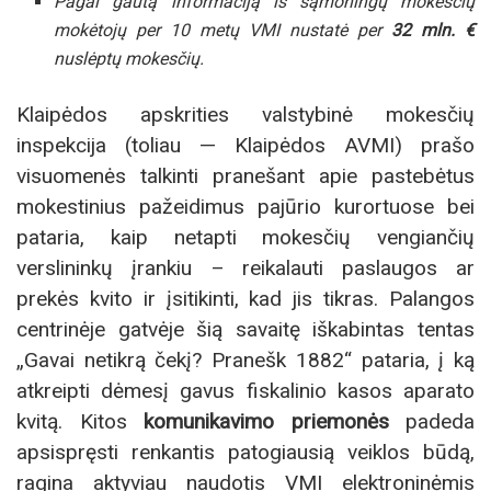
Pagal gautą informaciją iš sąmoningų mokesčių
mokėtojų per 10 metų VMI nustatė per
32 mln. €
nuslėptų mokesčių.
Klaipėdos apskrities valstybinė mokesčių
inspekcija (toliau — Klaipėdos AVMI) prašo
visuomenės talkinti pranešant apie pastebėtus
mokestinius pažeidimus pajūrio kurortuose bei
pataria, kaip netapti mokesčių vengiančių
verslininkų įrankiu – reikalauti paslaugos ar
prekės kvito ir įsitikinti, kad jis tikras. Palangos
centrinėje gatvėje šią savaitę iškabintas tentas
„Gavai netikrą čekį? Pranešk 1882“ pataria, į ką
atkreipti dėmesį gavus fiskalinio kasos aparato
kvitą. Kitos
komunikavimo priemonės
padeda
apsispręsti renkantis patogiausią veiklos būdą,
ragina aktyviau naudotis VMI elektroninėmis