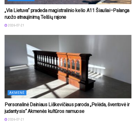
„Via Lietuva“ pradeda magistralinio kelio A11 Šiauliai–Palanga
ruožo atnaujinimą Telšių rajone
2026-07-21
AKMENĖ
Personalinė Dainiaus Liškevičiaus paroda „Pelėda, šventovė ir
judantysis“ Akmenės kultūros namuose
2026-07-21