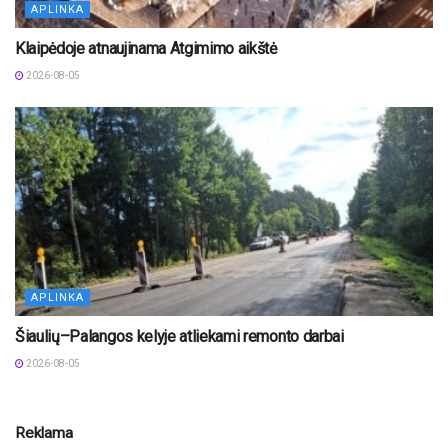
APLINKA
Klaipėdoje atnaujinama Atgimimo aikštė
2026-08-05
APLINKA
Šiaulių–Palangos kelyje atliekami remonto darbai
2026-08-05
Reklama