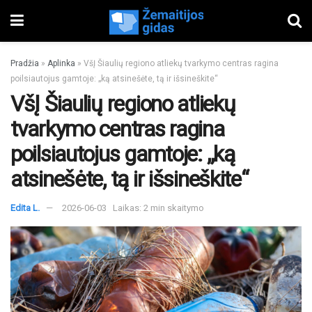
Pradžia
»
Aplinka
»
VšĮ Šiaulių regiono atliekų tvarkymo centras ragina
poilsiautojus gamtoje: „ką atsinešėte, tą ir išsineškite“
VšĮ Šiaulių regiono atliekų
tvarkymo centras ragina
poilsiautojus gamtoje: „ką
atsinešėte, tą ir išsineškite“
Edita L.
2026-06-03
Laikas: 2 min skaitymo