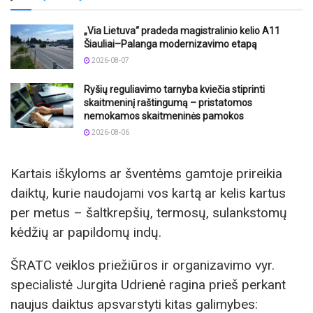
„Via Lietuva“ pradeda magistralinio kelio A11
Šiauliai–Palanga modernizavimo etapą
2026-08-07
Ryšių reguliavimo tarnyba kviečia stiprinti
skaitmeninį raštingumą – pristatomos
nemokamos skaitmeninės pamokos
2026-08-06
Kartais iškyloms ar šventėms gamtoje prireikia
daiktų, kurie naudojami vos kartą ar kelis kartus
per metus – šaltkrepšių, termosų, sulankstomų
kėdžių ar papildomų indų.
ŠRATC veiklos priežiūros ir organizavimo vyr.
specialistė Jurgita Udrienė ragina prieš perkant
naujus daiktus apsvarstyti kitas galimybes: