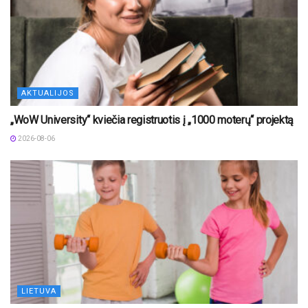
AKTUALIJOS
„WoW University“ kviečia registruotis į „1000 moterų“ projektą
2026-08-06
LIETUVA