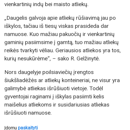
vienkartinių indų bei maisto atliekų.
„Daugelis galvoja apie atliekų rūšiavimą jau po
iškylos, tačiau iš tiesų viskas prasideda dar
namuose. Kuo mažiau pakuočių ir vienkartinių
gaminių pasiimsime į gamtą, tuo mažiau atliekų
reikės tvarkyti vėliau. Geriausios atliekos yra tos,
kurių nesukūrėme“, – sako R. Gelžinytė.
Nors daugelyje poilsiaviečių įrengtos
šiukšliadėžės ar atliekų konteineriai, ne visur yra
galimybė atliekas išrūšiuoti vietoje. Todėl
gyventojai raginami į iškylas pasiimti kelis
maišelius atliekoms ir susidariusias atliekas
išrūšiuoti namuose.
Įdomu
paskaityti