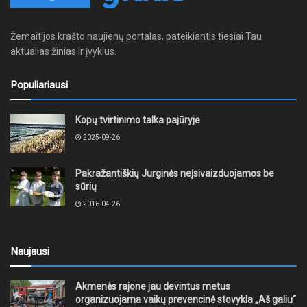
Žemaitijos krašto naujienų portalas, pateikiantis tiesiai Tau
aktualias žinias ir įvykius.
Populiariausi
Kopų tvirtinimo talka pajūryje
2025-09-26
Pakražantiškių Jurginės neįsivaizduojamos be
sūrių
2016-04-26
Naujausi
Akmenės rajone jau devintus metus
organizuojama vaikų prevencinė stovykla „Aš galiu“