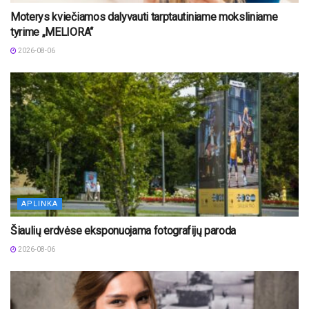
Moterys kviečiamos dalyvauti tarptautiniame moksliniame
tyrime „MELIORA“
2026-08-06
APLINKA
Šiaulių erdvėse eksponuojama fotografijų paroda
2026-08-06