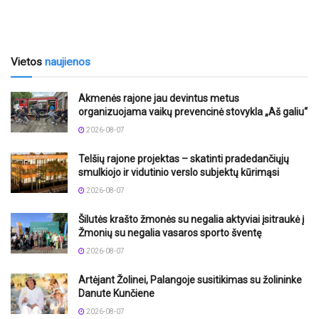
Vietos
naujienos
Akmenės rajone jau devintus metus
organizuojama vaikų prevencinė stovykla „Aš galiu“
2026-08-07
Telšių rajone projektas – skatinti pradedančiųjų
smulkiojo ir vidutinio verslo subjektų kūrimąsi
2026-08-07
Šilutės krašto žmonės su negalia aktyviai įsitraukė į
Žmonių su negalia vasaros sporto šventę
2026-08-07
Artėjant Žolinei, Palangoje susitikimas su žolininke
Danute Kunčiene
2026-08-07