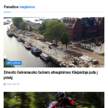
Panašios
naujienos
APLINKA
Ernesto Galvanausko bulvaro atnaujinimas Klaipėdoje juda į
priekį
2026-08-06