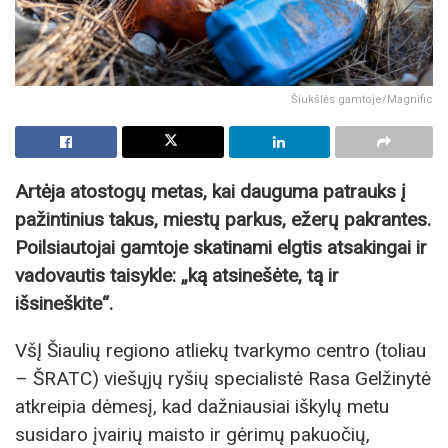
Šiukšlės gamtoje/Magnific
Artėja atostogų metas, kai dauguma patrauks į
pažintinius takus, miestų parkus, ežerų pakrantes.
Poilsiautojai gamtoje skatinami elgtis atsakingai ir
vadovautis taisykle: „ką atsinešėte, tą ir
išsineškite“.
VšĮ Šiaulių regiono atliekų tvarkymo centro (toliau
– ŠRATC) viešųjų ryšių specialistė Rasa Gelžinytė
atkreipia dėmesį, kad dažniausiai iškylų metu
susidaro įvairių maisto ir gėrimų pakuočių,