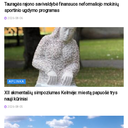
Tauragės rajono savivaldybė finansuos neformaliojo mokinių
sportinio ugdymo programas
2026-08-06
APLINKA
XII akmentašių simpoziumas Kelmėje: miestą papuošė trys
nauji kūriniai
2026-08-05