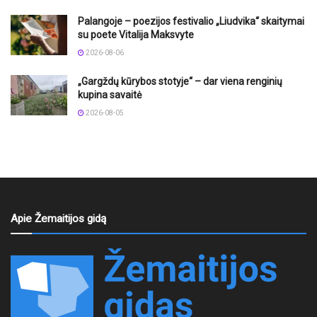
Palangoje – poezijos festivalio „Liudvika“ skaitymai
su poete Vitalija Maksvyte
2026-08-06
„Gargždų kūrybos stotyje“ – dar viena renginių
kupina savaitė
2026-08-05
Apie Žemaitijos gidą