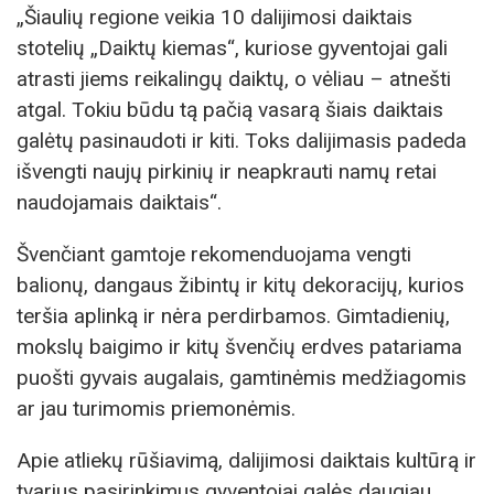
„Šiaulių regione veikia 10 dalijimosi daiktais
stotelių „Daiktų kiemas“, kuriose gyventojai gali
atrasti jiems reikalingų daiktų, o vėliau – atnešti
atgal. Tokiu būdu tą pačią vasarą šiais daiktais
galėtų pasinaudoti ir kiti. Toks dalijimasis padeda
išvengti naujų pirkinių ir neapkrauti namų retai
naudojamais daiktais“.
Švenčiant gamtoje rekomenduojama vengti
balionų, dangaus žibintų ir kitų dekoracijų, kurios
teršia aplinką ir nėra perdirbamos. Gimtadienių,
mokslų baigimo ir kitų švenčių erdves patariama
puošti gyvais augalais, gamtinėmis medžiagomis
ar jau turimomis priemonėmis.
Apie atliekų rūšiavimą, dalijimosi daiktais kultūrą ir
tvarius pasirinkimus gyventojai galės daugiau