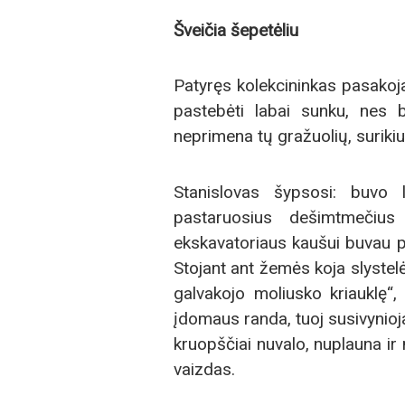
Šveičia šepetėliu
Patyręs kolekcininkas pasakoja,
pastebėti labai sunku, nes b
neprimena tų gražuolių, suriki
Stanislovas šypsosi: buvo 
pastaruosius dešimt­mečiu
ekskavatoriaus kaušui buvau pri
Stojant ant žemės koja slystelė
galvakojo moliusko kriauklę“,
įdomaus randa, tuoj susivynio
kruopščiai nuvalo, nuplauna ir 
vaizdas.