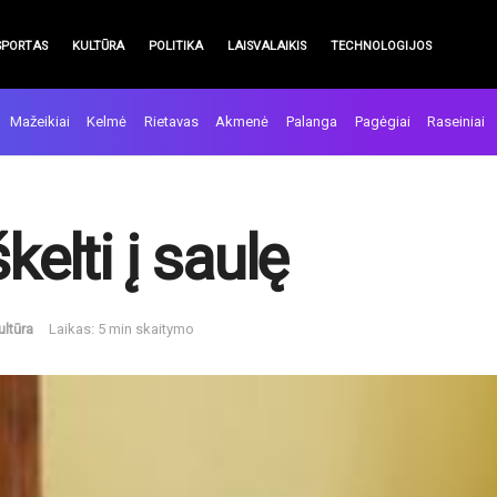
SPORTAS
KULTŪRA
POLITIKA
LAISVALAIKIS
TECHNOLOGIJOS
Mažeikiai
Kelmė
Rietavas
Akmenė
Palanga
Pagėgiai
Raseiniai
kelti į saulę
ultūra
Laikas: 5 min skaitymo