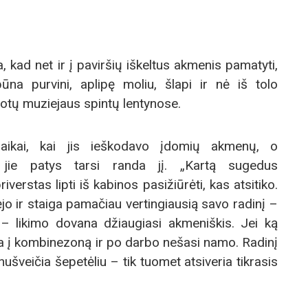
 kad net ir į paviršių iškeltus akmenis pamatyti,
ūna purvini, aplipę moliu, šlapi ir nė iš tolo
uotų muziejaus spintų lentynose.
laikai, kai jis ieškodavo įdomių akmenų, o
s jie patys tarsi randa jį. „Kartą sugedus
verstas lipti iš kabinos pasižiūrėti, kas atsitiko.
jo ir staiga pamačiau vertingiausią savo radinį –
 – likimo dovana džiaugiasi akmeniškis. Jei ką
ja į kombinezoną ir po darbo nešasi namo. Radinį
nušveičia šepetėliu – tik tuomet atsiveria tikrasis