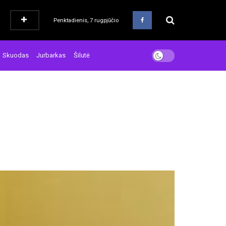
Penktadienis, 7 rugpjūčio
Skuodas
Jurbarkas
Šilutė