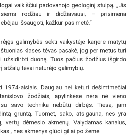
ogai vaikiščiui padovanojo geologinį stulpą. „Jis
iems rodžiau ir didžiavausi, – prisimena
gebėjau išsaugoti, kažkur pasimetė.“
rėjęs galimybės sekti vaikystėje karjere matytų
tuonias klases tėvas pasakė, jog per metus turi
ti užsidirbti duoną. Tuos pačius žodžius išgirdo
rį atžalų tėvai neturėjo galimybių.
ti 1974-aisiais. Daugiau nei keturi dešimtmečiai
Stanislovo žodžiais, apylinkėse nėra nė vieno
 su savo technika nebūtų dirbęs. Tiesa, jam
dintą gruntą. Tuomet, sako, atsigauna, nes yra
mių, vertų dėmesio akmenų. Valydamas kanalus,
asi, nes akmenys glūdi giliai po žeme.