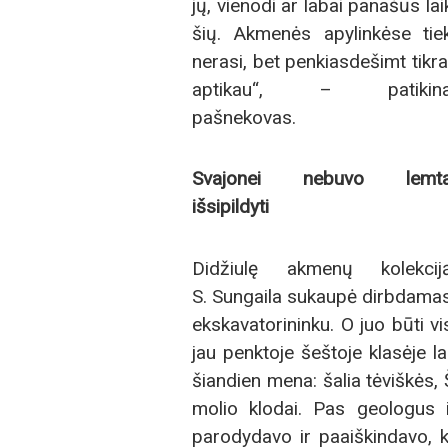
jų, vienodi ar labai panašūs la
šių. Akmenės apylinkėse tie
nerasi, bet penkiasdešimt tikra
aptikau“, – patikin
pašnekovas.
Svajonei nebuvo lemt
išsipildyti
Didžiulę akmenų kolekcij
S. Sungaila sukaupė dirbdama
ekskavatorininku. O juo būti vi
jau penktoje šeštoje klasėje l
šiandien mena: šalia tėviškės, 
molio klodai. Pas geologus 
parodydavo ir paaiškindavo, 