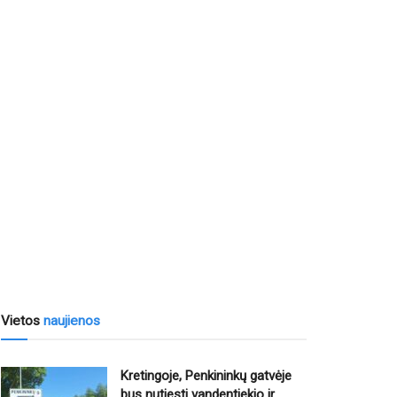
Vietos
naujienos
Kretingoje, Penkininkų gatvėje
bus nutiesti vandentiekio ir