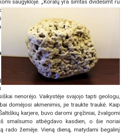
ikomi saugykloje. „Koralų yra šimtas dvidešimt rū
k
i
a
a
ą
s
siškai nenorėjo. Vaikystėje svajojo tapti geologu,
abai domėjosi akmenimis, jie traukte traukė. Kaip
Šaltiškių karjere, buvo daromi gręžiniai, žvalgomi
iš smalsumo atbėgdavo kasdien, o šie noriai
ką rado žemėje. Vieną dieną, matydami begalinį