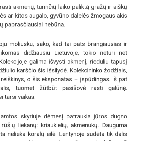
asti akmenų, turinčių laiko paliktą gražų ir aiškų
lės ar kitos augalo, gyvūno dalelės žmogaus akis
anų paprasčiausiai nebūna.
oju moliusku, sako, kad tai pats brangiausias ir
aikomas didžiausiu Lietuvoje, tokio neturi net
 Kolekcijoje galima išvysti akmenį, rieduliu tapusį
žiulio karščio šis išsilydė. Kolekcininko žodžiais,
 reiškinys, o šis eksponatas – įspūdingas. Iš pat
alis, tuomet žūtbūt pasišovė rasti galūnę.
 tarsi vaikas.
amtos skyriuje dėmesį patraukia jūros dugno
 rūšių liekanų: kriauklelių, akmenukų. Dauguma
a nelieka koralų eilė. Lentynoje sudėta tik dalis