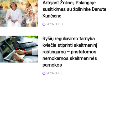
Artėjant Žolinei, Palangoje
susitikimas su žolininke Danute
Kunčiene
2026-08-07
Ryšių reguliavimo tarnyba
kviečia stiprinti skaitmeninį
raštingumą – pristatomos
nemokamos skaitmeninės
pamokos
2026-08-06