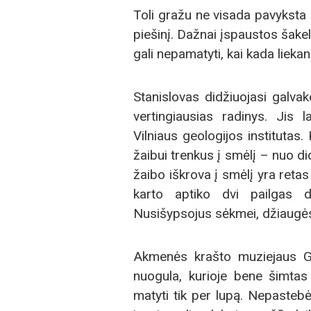
Toli gražu ne visada pavyksta r
piešinį. Dažnai įspaustos šake
gali nepamatyti, kai kada liek
Stanislovas didžiuojasi galvak
vertingiausias radinys. Jis l
Vilniaus geologijos institutas.
žaibui trenkus į smėlį – nuo did
žaibo iškrova į smėlį yra retas
karto aptiko dvi pailgas d
Nusišypsojus sėkmei, džiaugėsi
Akmenės krašto muziejaus G
nuogula, kurioje bene šimtas
matyti tik per lupą. Nepastebėt