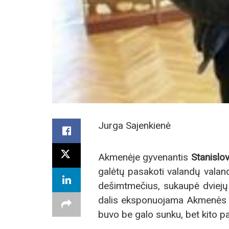
Jurga Sajenkienė
Akmenėje gyvenantis
Stanislo
galėtų pasakoti valandų valand
dešimtmečius, sukaupė dviejų t
dalis eksponuojama Akmenės kra
buvo be galo sunku, bet kito pa