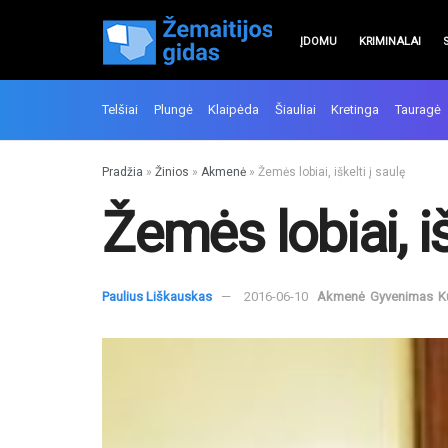
ĮDOMU
KRIMINALAI
Telšiai
Plungė
Klaipėda
Šiauliai
Kretinga
Tauragė
Pradžia
»
Žinios
»
Akmenė
»
Žemės lobiai, iškelti į saulę
Žemės lobiai, iš
Paulius Liškauskas
2016-06-10
Akmenė
Gyvenimas
K