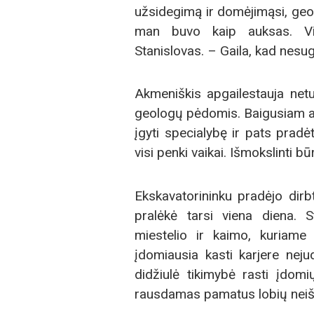
užsidegimą ir domėjimąsi, geol
man buvo kaip auksas. Vis
Stanislovas. – Gaila, kad nesu
Akmeniškis apgailestauja netu
geologų pėdomis. Baigusiam aš
įgyti specialybę ir pats pradė
visi penki vaikai. Išmokslinti bū
Ekskavatorininku pradėjo dirb
pralėkė tarsi viena diena. 
miestelio ir kaimo, kuriame
įdomiausia kasti karjere neju
didžiulė tikimybė rasti įdo
rausdamas pamatus lobių neišk