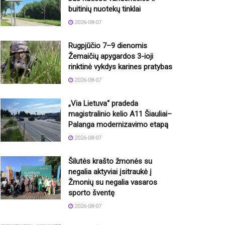
buitinių nuotekų tinklai
2026-08-07
Rugpjūčio 7–9 dienomis
Žemaičių apygardos 3-ioji
rinktinė vykdys karines pratybas
2026-08-07
„Via Lietuva“ pradeda
magistralinio kelio A11 Šiauliai–
Palanga modernizavimo etapą
2026-08-07
Šilutės krašto žmonės su
negalia aktyviai įsitraukė į
Žmonių su negalia vasaros
sporto šventę
2026-08-07