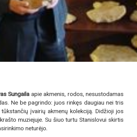
vas Sungaila
apie akmenis, rodos, nesustodamas
as. Ne be pagrindo: juos rinkęs daugiau nei tris
ūkstančių įvairių akmenų kolekciją. Didžioji jos
što muziejuje. Su šiuo turtu Stanislovui skirtis
sirinkimo neturėjo.