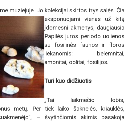
me muziejuje. Jo kolekcijai skirtos trys salės. Čia
eksponuojami vienas už kitą
įdomesni akmenys, daugiausia
Papilės juros periodo uolienos
su fosilinės faunos ir floros
liekanomis: belemnitai,
amonitai, oolitai, fosilijos.
Turi kuo didžiuotis
„Tai laikmečio lobis,
onus metų. Per tiek laiko šaknelės, kriauklės,
r suak­menėjo“, – švytinčiomis akimis pasakoja