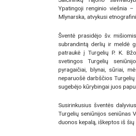
Ypatingoji renginio viešnia –
Mlynarska, atvykusi etnografin
Šventė prasidėjo šv. mišiomis
subrandintą derlių ir meldė g
patraukė į Turgelių P. K. Bžo
svetingos Turgelių seniūnij
pyragaičiai, blynai, sūriai, 
neparuošė darbščios Turgelių s
sugebėjo kūrybingai juos papuoš
Susirinkusius šventės dalyviu
Turgelių seniūnijos seniūnas 
duonos kepalą, iškeptos iš šių