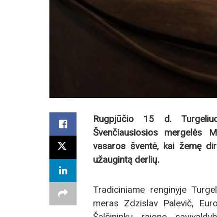
Rugpjūčio 15 d. Turgeliu
Švenčiausiosios mergelės M
vasaros šventė, kai žemę di
užaugintą derlių.
Tradiciniame renginyje Turge
meras Zdzislav Palevič, Eu
Šalčininkų rajono savivaldy