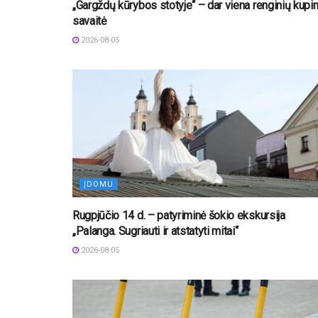
„Gargždų kūrybos stotyje“ – dar viena renginių kupi
savaitė
2026-08-05
ĮDOMU
Rugpjūčio 14 d. – patyriminė šokio ekskursija
„Palanga. Sugriauti ir atstatyti mitai“
2026-08-05