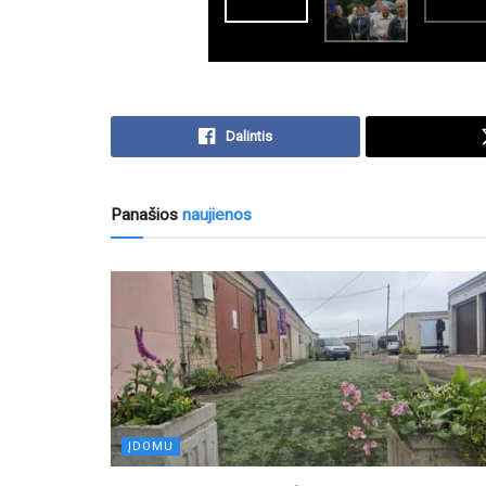
Dalintis
Panašios
naujienos
ĮDOMU