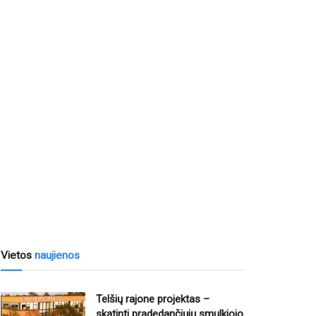
Vietos
naujienos
Telšių rajone projektas –
skatinti pradedančiųjų smulkiojo