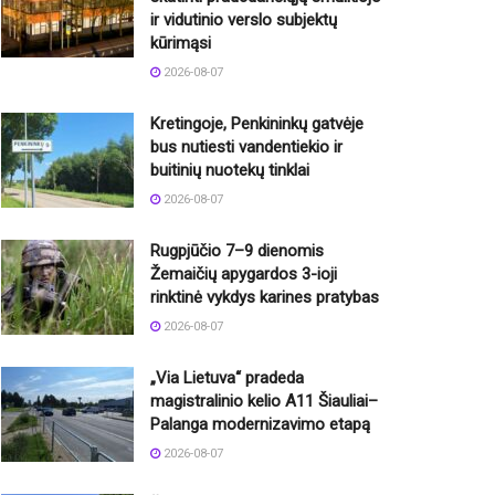
ir vidutinio verslo subjektų
kūrimąsi
2026-08-07
Kretingoje, Penkininkų gatvėje
bus nutiesti vandentiekio ir
buitinių nuotekų tinklai
2026-08-07
Rugpjūčio 7–9 dienomis
Žemaičių apygardos 3-ioji
rinktinė vykdys karines pratybas
2026-08-07
„Via Lietuva“ pradeda
magistralinio kelio A11 Šiauliai–
Palanga modernizavimo etapą
2026-08-07