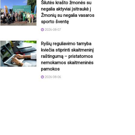
Šilutės krašto žmonės su
negalia aktyviai įsitraukė į
Žmonių su negalia vasaros
sporto šventę
2026-08-07
Ryšių reguliavimo tarnyba
kviečia stiprinti skaitmeninį
raštingumą – pristatomos
nemokamos skaitmeninės
pamokos
2026-08-06