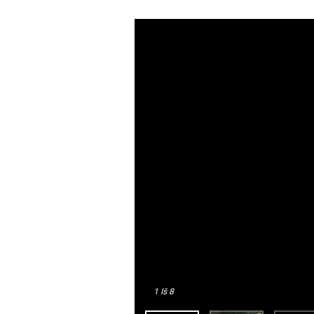
1
Iš 8