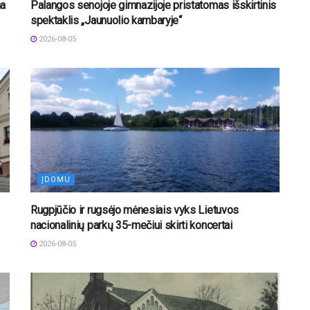
na
Palangos senojoje gimnazijoje pristatomas išskirtinis
spektaklis „Jaunuolio kambaryje“
2026-08-05
ĮDOMU
Rugpjūčio ir rugsėjo mėnesiais vyks Lietuvos
nacionalinių parkų 35-mečiui skirti koncertai
2026-08-05