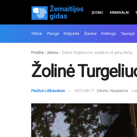
ĮDOMU
KRIMINALAI
Telšiai
Plungė
Klaipėda
Šiauliai
Kretinga
Tauragė
Pradžia
»
Įdomu
»
Žolinė Turgeliuose: padėkos už gerą derlių
Žolinė Turgeliu
Paulius Liškauskas
2015-08-17
Įdomu
Naujienos
La