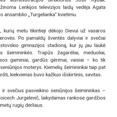
 žinoma Lenkijos televizijos laidų vedėja Agata
io ansamblio „Turgelianka“ kvietimu.
, kurių metu tikintieji dėkojo Dievui už vasaros
erovės. Po pamaldų šventės dalyviai ir svečiai
stovskio gimnazijos stadioną, kur jų jau laukė
os šeimininkės. Trapūs žagarėliai, meduoliai,
mėsos gaminiai, gardūs gėrimai, vaisiai – ko tik
eniūnijos moterys. Kiemelių šeimininkai taip pat
ti, kiekvienas buvo kažkuo išskirtinis, savitas.
s ir svečius pasveikino seniūnijos šeimininkas –
Voicech Jurgelevič, laikydamas rankose gardžios
 metų rugių derliaus.