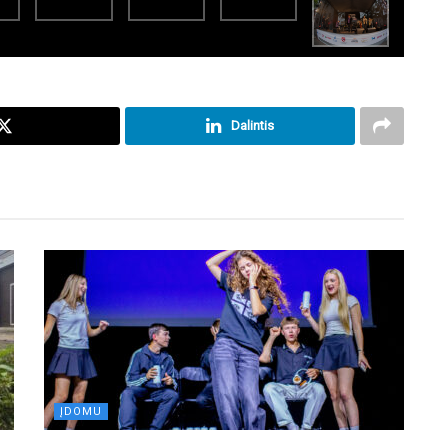
Dalintis
ĮDOMU