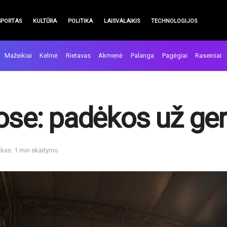
SPORTAS
KULTŪRA
POLITIKA
LAISVALAIKIS
TECHNOLOGIJOS
Mažeikiai
Kelmė
Rietavas
Akmenė
Palanga
Pagėgiai
Raseiniai
ose: padėkos už ger
ikas: 1 min skaitymo