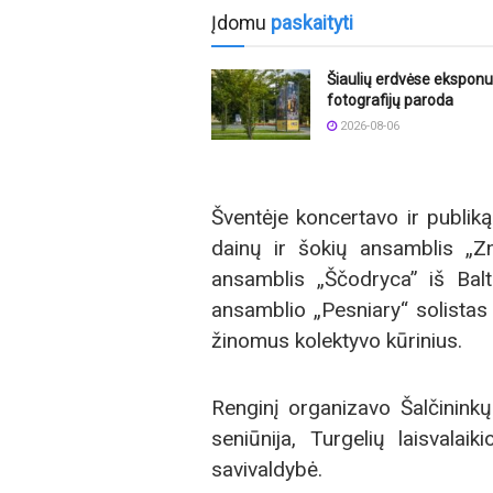
Įdomu
paskaityti
Šiaulių erdvėse ekspon
fotografijų paroda
2026-08-06
Šventėje koncertavo ir publiką
dainų ir šokių ansamblis „Z
ansamblis „Ščodryca” iš Bal
ansamblio „Pesniary“ solistas 
žinomus kolektyvo kūrinius.
Renginį organizavo Šalčininkų
seniūnija, Turgelių laisvalai
savivaldybė.