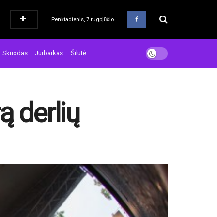
Penktadienis, 7 rugpjūčio
Skuodas
Jurbarkas
Šilutė
ą derlių