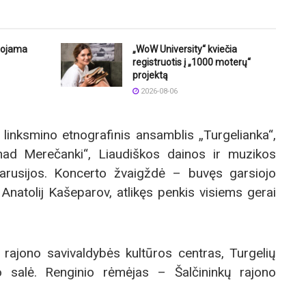
uojama
„WoW University“ kviečia
registruotis į „1000 moterų“
projektą
2026-08-06
 linksmino etnografinis ansamblis „Turgelianka“,
nad Merečanki“, Liaudiškos dainos ir muzikos
tarusijos. Koncerto žvaigždė – buvęs garsiojo
Anatolij Kašeparov, atlikęs penkis visiems gerai
 rajono savivaldybės kultūros centras, Turgelių
kio salė. Renginio rėmėjas – Šalčininkų rajono