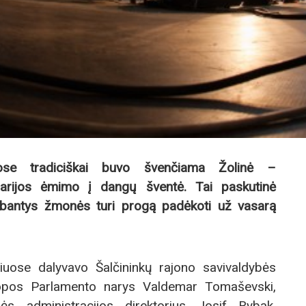
ose tradiciškai buvo švenčiama Žolinė –
arijos ėmimo į dangų šventė. Tai paskutinė
rbantys žmonės turi progą padėkoti už vasarą
liuose dalyvavo Šalčininkų rajono savivaldybės
ropos Parlamento narys Valdemar Tomaševski,
bės administracijos direktorius Josif Rybak.