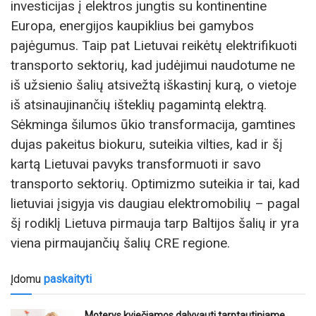
investicijas į elektros jungtis su kontinentine
Europa, energijos kaupiklius bei gamybos
pajėgumus. Taip pat Lietuvai reikėtų elektrifikuoti
transporto sektorių, kad judėjimui naudotume ne
iš užsienio šalių atsivežtą iškastinį kurą, o vietoje
iš atsinaujinančių išteklių pagamintą elektrą.
Sėkminga šilumos ūkio transformacija, gamtines
dujas pakeitus biokuru, suteikia vilties, kad ir šį
kartą Lietuvai pavyks transformuoti ir savo
transporto sektorių. Optimizmo suteikia ir tai, kad
lietuviai įsigyja vis daugiau elektromobilių – pagal
šį rodiklį Lietuva pirmauja tarp Baltijos šalių ir yra
viena pirmaujančių šalių CRE regione.
Įdomu
paskaityti
Moterys kviečiamos dalyvauti tarptautiniame