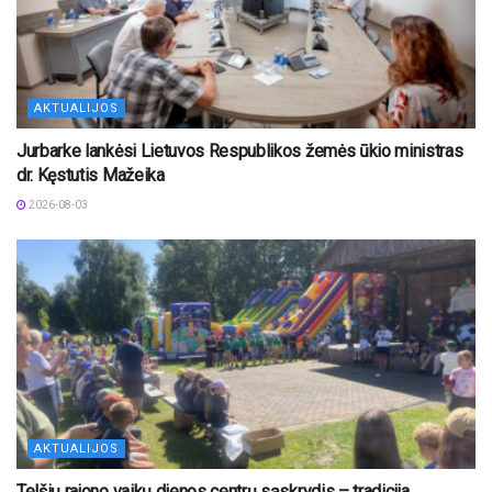
AKTUALIJOS
Jurbarke lankėsi Lietuvos Respublikos žemės ūkio ministras
dr. Kęstutis Mažeika
2026-08-03
AKTUALIJOS
Telšių rajono vaikų dienos centrų sąskrydis – tradicija,