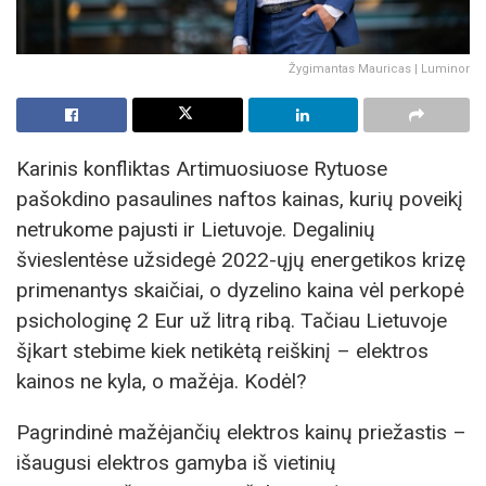
Žygimantas Mauricas | Luminor
Karinis konfliktas Artimuosiuose Rytuose
pašokdino pasaulines naftos kainas, kurių poveikį
netrukome pajusti ir Lietuvoje. Degalinių
švieslentėse užsidegė 2022-ųjų energetikos krizę
primenantys skaičiai, o dyzelino kaina vėl perkopė
psichologinę 2 Eur už litrą ribą. Tačiau Lietuvoje
šįkart stebime kiek netikėtą reiškinį – elektros
kainos ne kyla, o mažėja. Kodėl?
Pagrindinė mažėjančių elektros kainų priežastis –
išaugusi elektros gamyba iš vietinių