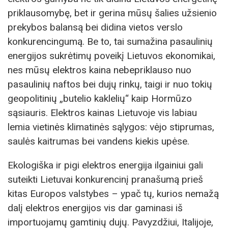
priklausomybę, bet ir gerina mūsų šalies užsienio
prekybos balansą bei didina vietos verslo
konkurencingumą. Be to, tai sumažina pasaulinių
energijos sukrėtimų poveikį Lietuvos ekonomikai,
nes mūsų elektros kaina nebepriklauso nuo
pasaulinių naftos bei dujų rinkų, taigi ir nuo tokių
geopolitinių „butelio kaklelių“ kaip Hormūzo
sąsiauris. Elektros kainas Lietuvoje vis labiau
lemia vietinės klimatinės sąlygos: vėjo stiprumas,
saulės kaitrumas bei vandens kiekis upėse.
Ekologiška ir pigi elektros energija ilgainiui gali
suteikti Lietuvai konkurencinį pranašumą prieš
kitas Europos valstybes – ypač tų, kurios nemažą
dalį elektros energijos vis dar gaminasi iš
importuojamų gamtinių dujų. Pavyzdžiui, Italijoje,