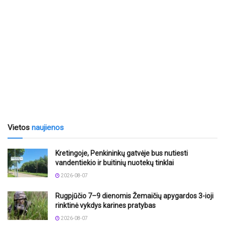
Vietos
naujienos
Kretingoje, Penkininkų gatvėje bus nutiesti
vandentiekio ir buitinių nuotekų tinklai
2026-08-07
Rugpjūčio 7–9 dienomis Žemaičių apygardos 3-ioji
rinktinė vykdys karines pratybas
2026-08-07