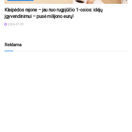
Klaipėdos rajone – jau nuo rugpjūčio 1-osios: idėjų
įgyvendinimui – pusė milijono eurų!
2026-07-29
Reklama