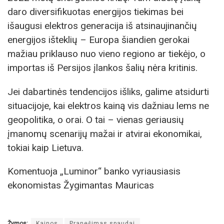
daro diversifikuotas energijos tiekimas bei
išaugusi elektros generacija iš atsinaujinančių
energijos išteklių – Europa šiandien gerokai
mažiau priklauso nuo vieno regiono ar tiekėjo, o
importas iš Persijos įlankos šalių nėra kritinis.
Jei dabartinės tendencijos išliks, galime atsidurti
situacijoje, kai elektros kainą vis dažniau lems ne
geopolitika, o orai. O tai – vienas geriausių
įmanomų scenarijų mažai ir atvirai ekonomikai,
tokiai kaip Lietuva.
Komentuoja „Luminor“ banko vyriausiasis
ekonomistas Žygimantas Mauricas
Žymos:
Kainos
Pranešimas spaudai