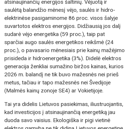
atsinaujinančių energijos šaltinių. Vėjuotą ir
saulėtą balandžio mėnesį vėjo, saulės ir hidro-
elektrinėse pasigaminome 86 proc. visos šalyje
suvartotos elektros energijos. Didžiausią jos dalį
sudarė vėjo energetika (59 proc.), taip pat
sparčiai augo saulės energetikos reikšmė (24
proc.), o pavasario mėnesiais prie kainų mažėjimo
prisideda ir hidroenergetika (3%). Didelė elektros
generacija ženkliai sumažino biržos kainas, kurios
2026 m. balandį ne tik buvo mažesnės nei prieš
metus, tačiau ir tapo mažesnės nei Švedijoje
(Malmės kainų zonoje SE4) ar Vokietijoje.
Tai yra didelis Lietuvos pasiekimas, iliustruojantis,
kad investicijos į atsinaujinančią energetiką jau
duoda savo vaisius. Ekologiška ir pigi vietinė
elektros gamyba ne tik didina Lietuvos energetinę