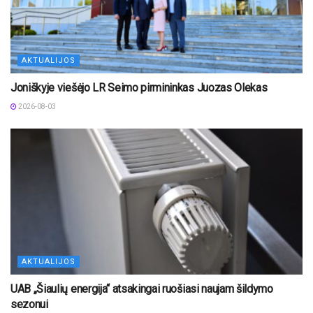
AKTUALIJOS
Joniškyje viešėjo LR Seimo pirmininkas Juozas Olekas
2026-08-03
AKTUALIJOS
UAB „Šiaulių energija“ atsakingai ruošiasi naujam šildymo
sezonui