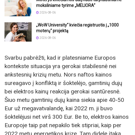
moksliniame tyrime „MELIORA“
2026-08-06
„WoW University“ kviečia registruotis į „1000
moterų“ projektą
2026-08-06
Svarbu pabrėžti, kad ir platesniame Europos
kontekste situacija yra gerokai stabilesnė nei
ankstesnių krizių metu. Nors naftos kainos
sureagavo į konfliktą ir šoktelėjo, gamtinių dujų
bei elektros kainų reakcija gerokai santūresnė.
Šiuo metu gamtinių dujų kaina siekia apie 40-50
Eur už megavatvalandę, kai 2022 m. ji buvo
šoktelėjusi net virš 300 Eur. Be to, elektros kainos
Europoje taip pat nepakilo tiek stipriai, kaip per
2022 metų energetikos krizę. Tam didelę įtaką