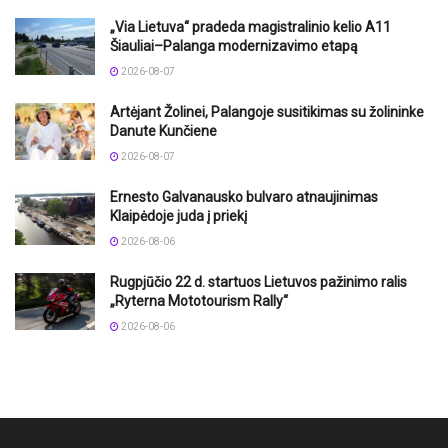
„Via Lietuva“ pradeda magistralinio kelio A11
Šiauliai–Palanga modernizavimo etapą
2026-08-07
Artėjant Žolinei, Palangoje susitikimas su žolininke
Danute Kunčiene
2026-08-07
Ernesto Galvanausko bulvaro atnaujinimas
Klaipėdoje juda į priekį
2026-08-06
Rugpjūčio 22 d. startuos Lietuvos pažinimo ralis
„Ryterna Mototourism Rally“
2026-08-06