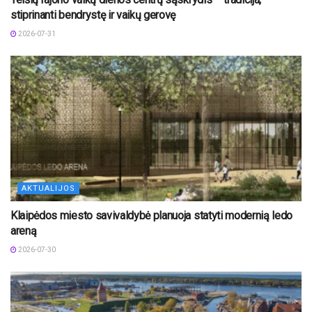
stiprinanti bendrystę ir vaikų gerovę
2026-07-31
AKTUALIJOS
Klaipėdos miesto savivaldybė planuoja statyti modernią ledo
areną
2026-07-30