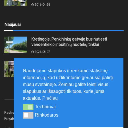
2016-04-26
Naujausi
Kretingoje, Penkininkų gatvėje bus nutiesti
vandentiekio ir buitinių nuotekų tinklai
2026-08-07
Rugpjūčio 7–9 dienomis Žemaičių apygardos 3-ioji
rinktinė vykdys karines pratybas
Naudojame slapukus ir renkame statistinę
2026-08-07
informaciją, kad užtikrintume geriausią patirtį
mūsų svetainėje. Žemiau galite leisti visus
slapukus ar išsaugoti tik tuos, kurie jums
aktualūs.
Plačiau
Techniniai
Techniniai
Paskelbk naujieną
Rašyti redakcijai
Reklama
Rinkodaros
Rinkodaros
Privatumo politika
Susisiekite