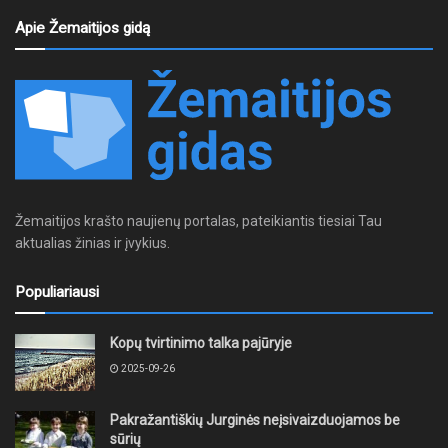
Apie Žemaitijos gidą
Žemaitijos krašto naujienų portalas, pateikiantis tiesiai Tau
aktualias žinias ir įvykius.
Populiariausi
Kopų tvirtinimo talka pajūryje
2025-09-26
Pakražantiškių Jurginės neįsivaizduojamos be
sūrių