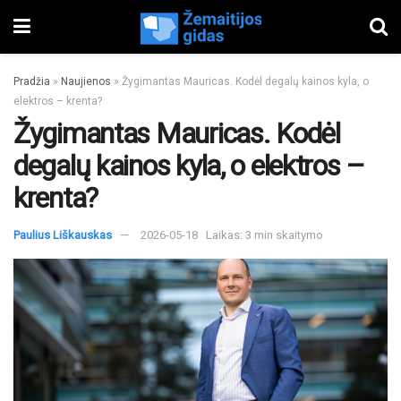
Pradžia
»
Naujienos
»
Žygimantas Mauricas. Kodėl degalų kainos kyla, o
elektros – krenta?
Žygimantas Mauricas. Kodėl
degalų kainos kyla, o elektros –
krenta?
Paulius Liškauskas
2026-05-18
Laikas: 3 min skaitymo