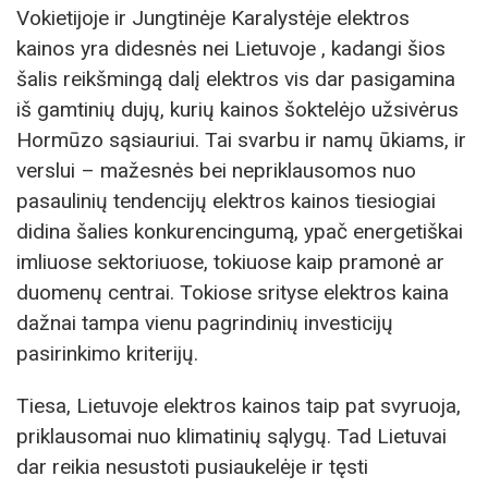
Vokietijoje ir Jungtinėje Karalystėje elektros
kainos yra didesnės nei Lietuvoje , kadangi šios
šalis reikšmingą dalį elektros vis dar pasigamina
iš gamtinių dujų, kurių kainos šoktelėjo užsivėrus
Hormūzo sąsiauriui. Tai svarbu ir namų ūkiams, ir
verslui – mažesnės bei nepriklausomos nuo
pasaulinių tendencijų elektros kainos tiesiogiai
didina šalies konkurencingumą, ypač energetiškai
imliuose sektoriuose, tokiuose kaip pramonė ar
duomenų centrai. Tokiose srityse elektros kaina
dažnai tampa vienu pagrindinių investicijų
pasirinkimo kriterijų.
Tiesa, Lietuvoje elektros kainos taip pat svyruoja,
priklausomai nuo klimatinių sąlygų. Tad Lietuvai
dar reikia nesustoti pusiaukelėje ir tęsti