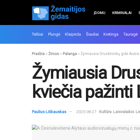
ĮDOMU
KRIMINALAI
Telšiai
Plungė
Klaipėda
Šiauliai
Kretinga
Tauragė
Pradžia
»
Žinios
»
Palanga
»
Žymiausia Druskininkų gidė Aušra Če
Žymiausia Drus
kviečia pažinti 
Paulius Liškauskas
2025-08-27
Kultūra
Laisvalaikis
Li