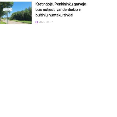
Kretingoje, Penkininkų gatvėje
bus nutiesti vandentiekio ir
buitinių nuotekų tinklai
2026-08-07