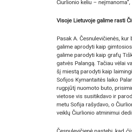
Čiurlionio keliu – neįmanoma“, – 
Visoje Lietuvoje galime rasti Či
Pasak A. Česnulevičienės, kur 
galime aprodyti kaip gimtosios 
galime parodyti kaip grafų Tišk
gatvės Palangą. Tačiau vėlai v
šį miestą parodyti kaip laiming
Sofijos Kymantaitės laiko Palan
rugpjūtį nuomoto buto, prisimi
vietose vis susitikdavo ir par
metu Sofija rašydavo, o Čiurlio
veiklų Čiurlionio atminimui ded
Česnulevičienė pastebi, kad
či