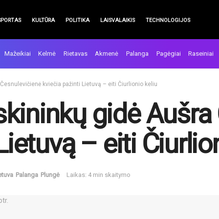
SPORTAS
KULTŪRA
POLITIKA
LAISVALAIKIS
TECHNOLOGIJOS
Mažeikiai
Kelmė
Rietavas
Akmenė
Palanga
Pagėgiai
Raseiniai
snulevičienė kviečia pažinti Lietuvą – eiti Čiurlionio keliu
kininkų gidė Aušra
Lietuvą – eiti Čiurlio
etuva
Palanga
Plungė
Laikas: 4 min skaitymo