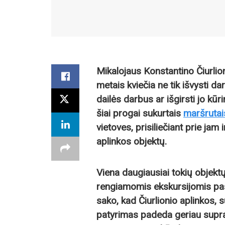
Mikalojaus Konstantino Čiurlio
metais kviečia ne tik išvysti d
dailės darbus ar išgirsti jo kūr
šiai progai sukurtais
maršrutais
vietoves, prisiliečiant prie jam
aplinkos objektų.
Viena daugiausiai tokių objekt
rengiamomis ekskursijomis pas
sako, kad Čiurlionio aplinkos, 
patyrimas padeda geriau supra