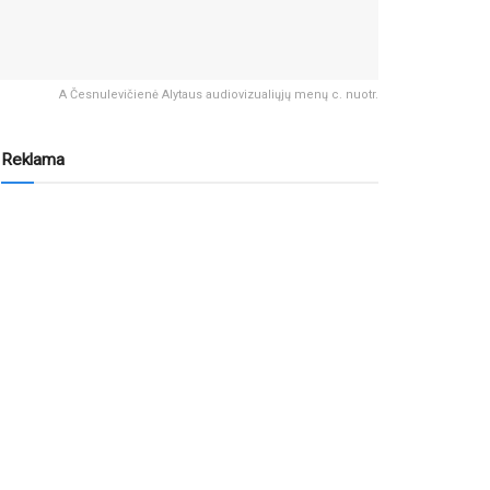
A Česnulevičienė Alytaus audiovizualiųjų menų c. nuotr.
Reklama