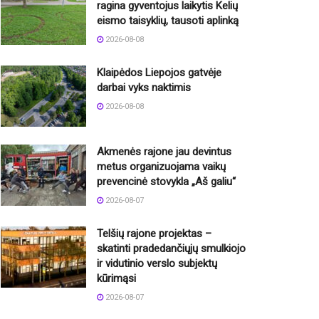
ragina gyventojus laikytis Kelių
eismo taisyklių, tausoti aplinką
2026-08-08
Klaipėdos Liepojos gatvėje
darbai vyks naktimis
2026-08-08
Akmenės rajone jau devintus
metus organizuojama vaikų
prevencinė stovykla „Aš galiu“
2026-08-07
Telšių rajone projektas –
skatinti pradedančiųjų smulkiojo
ir vidutinio verslo subjektų
kūrimąsi
2026-08-07