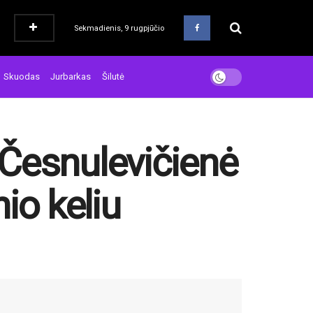
Sekmadienis, 9 rugpjūčio
Skuodas
Jurbarkas
Šilutė
 Česnulevičienė
nio keliu