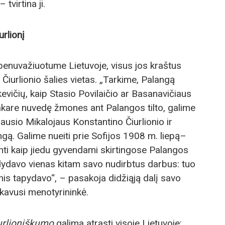
tvirtina ji.
urlionį
benuvažiuotume Lietuvoje, visus jos kraštus
Čiurlionio šalies vietas. „Tarkime, Palangą
evičių, kaip Stasio Povilaičio ar Basanavičiaus
akare nuvedę žmones ant Palangos tilto, galime
iausio Mikalojaus Konstantino Čiurlionio ir
gą. Galime nueiti prie Sofijos 1908 m. liepą–
nti kaip jiedu gyvendami skirtingose Palangos
odydavo vienas kitam savo nudirbtus darbus: tuo
nis tapydavo“, – pasakoja didžiąją dalį savo
ikavusi menotyrininkė.
urlioniškumo
galima atrasti visoje Lietuvoje: