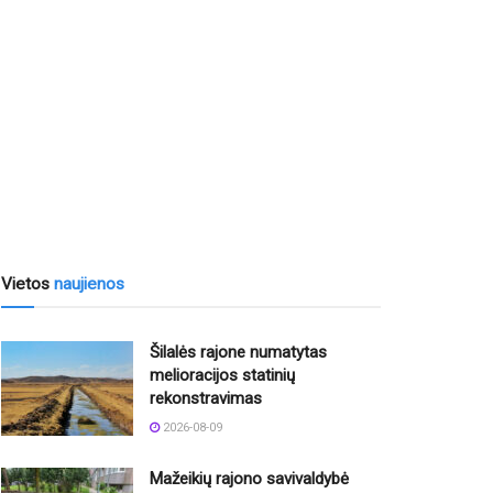
Vietos
naujienos
Šilalės rajone numatytas
melioracijos statinių
rekonstravimas
2026-08-09
Mažeikių rajono savivaldybė