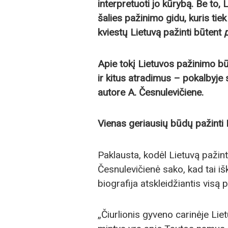
interpretuoti jo kūrybą. Be to, 
šalies pažinimo gidu, kuris tie
kviestų Lietuvą pažinti būtent
Apie tokį Lietuvos pažinimo bū
ir kitus atradimus – pokalbyje 
autore A. Česnulevičiene.
Vienas geriausių būdų pažinti Li
Paklausta, kodėl Lietuvą pažint
Česnulevičienė sako, kad tai iš
biografija atskleidžiantis visą 
„Čiurlionis gyveno carinėje Lie