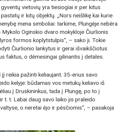
yventų vietovių yra tiesiogiai ir per kitus
pastatų ir kitų objektų. „Nors neišlikę kai kurie
menybę mena simboliai: tarkime, Plungėje nebėra
io Mykolo Oginskio dvaro mokykloje Čiurlionis
lyros formos koplytstulpis“, – sako ji. Tokie
dyti Čiurlionio lankytus ir gerai išvaikščiotus
s faktus, o dėmesingai gilinantis į detales.
 jį reikia pažinti keliaujant. 35-erius savo
eido kelyje: būdamas vos metukų keliavo iš
liau į Druskininkus, tada į Plungę, po to į
 t. t. Labai daug savo laiko jis praleido
 valtyse, o neretai ėjo ir pėsčiomis“, – pasakoja