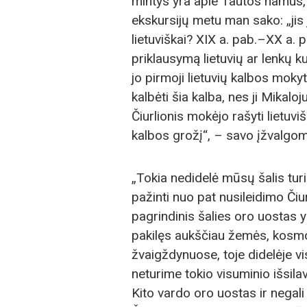
mintys yra apie Tautos namus, j
ekskursijų metu man sako: „jis 
lietuviškai? XIX a. pab.–XX a. p
priklausymą lietuvių ar lenkų 
jo pirmoji lietuvių kalbos moky
kalbėti šia kalba, nes ji Mikalo
Čiurlionis mokėjo rašyti lietuviš
kalbos grožį“, – savo įžvalgomi
„Tokia nedidelė mūsų šalis tur
pažinti nuo pat nusileidimo Či
pagrindinis šalies oro uostas y
pakilęs aukščiau žemės, kosm
žvaigždynuose, toje didelėje vi
neturime tokio visuminio išsila
Kito vardo oro uostas ir negali 