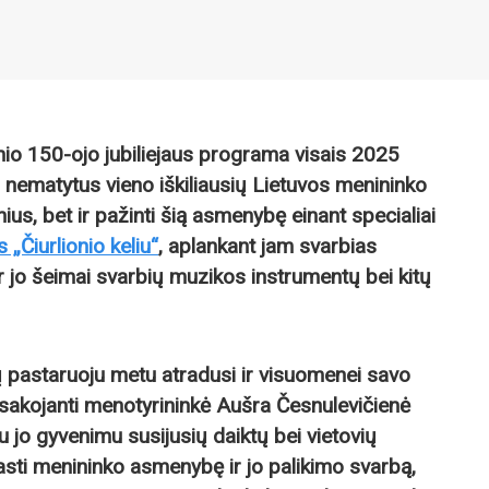
nio 150-ojo jubiliejaus programa visais 2025
ar nematytus vieno iškiliausių Lietuvos menininko
inius, bet ir pažinti šią asmenybę einant specialiai
 „Čiurlionio keliu“
, aplankant jam svarbias
 ir jo šeimai svarbių muzikos instrumentų bei kitų
ų pastaruoju metu atradusi ir visuomenei savo
akojanti menotyrininkė Aušra Česnulevičienė
su jo gyvenimu susijusių daiktų bei vietovių
sti menininko asmenybę ir jo palikimo svarbą,