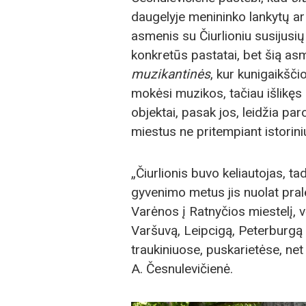
daugelyje menininko lankytų ar g
asmenis su Čiurlioniu susijusių 
konkretūs pastatai, bet šią as
muzikantinės
, kur kunigaikšč
mokėsi muzikos, tačiau išlikęs 
objektai, pasak jos, leidžia paro
miestus ne pritempiant istoriniu
„Čiurlionis buvo keliautojas, tad
gyvenimo metus jis nuolat pral
Varėnos į Ratnyčios miestelį, vė
Varšuvą, Leipcigą, Peterburgą ir
traukiniuose, puskarietėse, net
A. Česnulevičienė.