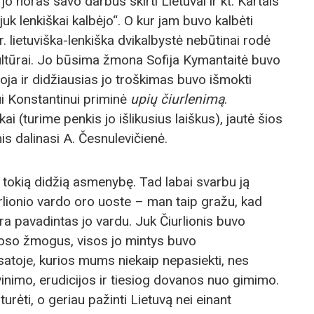
o noras savo darbus skirti Lietuvai ir kt. Kartais
juk lenkiškai kalbėjo“. O kur jam buvo kalbėti
r. lietuviška-lenkiška dvikalbystė nebūtinai rodė
kultūrai. Jo būsima žmona Sofija Kymantaitė buvo
toja ir didžiausias jo troškimas buvo išmokti
jui Konstantinui priminė
upių čiurlenimą
.
kai (turime penkis jo išlikusius laiškus), jautė šios
s dalinasi A. Česnulevičienė.
i tokią didžią asmenybę. Tad labai svarbu ją
urlionio vardo oro uoste – man taip gražu, kad
ra pavadintas jo vardu. Juk Čiurlionis buvo
oso žmogus, visos jo mintys buvo
satoje, kurios mums niekaip nepasiekti, nes
vinimo, erudicijos ir tiesiog dovanos nuo gimimo.
turėti, o geriau pažinti Lietuvą nei einant