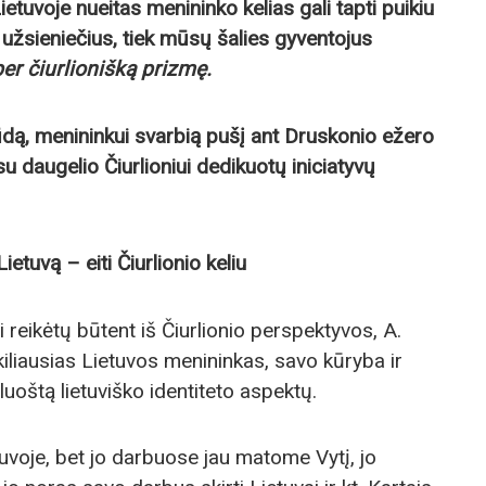
Lietuvoje nueitas menininko kelias gali tapti puikiu
k užsieniečius, tiek mūsų šalies gyventojus
per čiurlionišką prizmę.
dą, menininkui svarbią pušį ant Druskonio ežero
su daugelio Čiurlioniui dedikuotų iniciatyvų
etuvą – eiti Čiurlionio keliu
i reikėtų būtent iš Čiurlionio perspektyvos, A.
kiliausias Lietuvos menininkas, savo kūryba ir
pluoštą lietuviško identiteto aspektų.
tuvoje, bet jo darbuose jau matome Vytį, jo