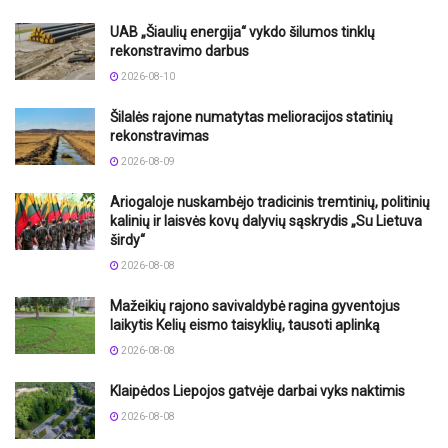
UAB „Šiaulių energija“ vykdo šilumos tinklų
rekonstravimo darbus
2026-08-10
Šilalės rajone numatytas melioracijos statinių
rekonstravimas
2026-08-09
Ariogaloje nuskambėjo tradicinis tremtinių, politinių
kalinių ir laisvės kovų dalyvių sąskrydis „Su Lietuva
širdy“
2026-08-08
Mažeikių rajono savivaldybė ragina gyventojus
laikytis Kelių eismo taisyklių, tausoti aplinką
2026-08-08
Klaipėdos Liepojos gatvėje darbai vyks naktimis
2026-08-08