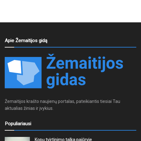
Apie Žemaitijos gidą
Žemaitijos krašto naujienų portalas, pateikiantis tiesiai Tau
aktualias žinias ir įvykius.
Populiariausi
Kopų tvirtinimo talka pajūryje