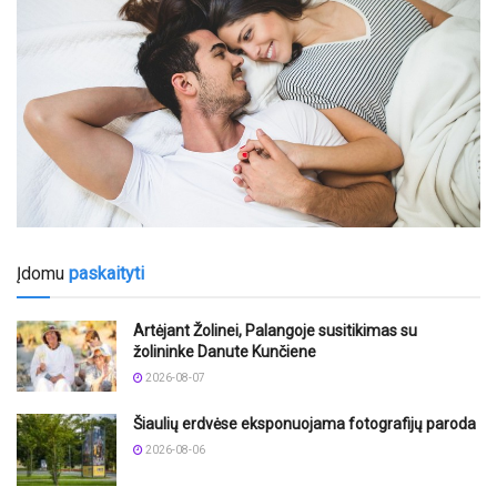
Įdomu
paskaityti
Artėjant Žolinei, Palangoje susitikimas su
žolininke Danute Kunčiene
2026-08-07
Šiaulių erdvėse eksponuojama fotografijų paroda
2026-08-06