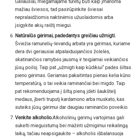
Galiausiai, miegamajame turėtų būti kaip įmanoma
mažiau šviesos, tad pasirūpinkite šviesai
nepralaidžiomis naktinėmis užuolaidomis arba
įsigykite akių raištį miegui.
Natūralūs gėrimai, padedantys greičiau užmigti.
Šviežia ramunėlių-levandų arbata yra gėrimas, kuriame
dera dvi geriausiai atpalaiduojančios žolelės,
skatinančios ramybės jausmą ir teigiamai veikiančios
jūsų poilsį. Taip pat „užmigti kaip kūdikiui“ padės šiltas
pieno gėrimas. Geriamas pakaitintas pienas kelia kūno
temperatūrą, o tai veikia raminančiai bei migdo. Taip
pat rekomenduojama į šiltą pieną įdėti šaukštelį
medaus, įberti truputį kardamono arba muskato, kas
suteiks jūsų gėrimui dar daugiau raminančio poveikio.
Venkite alkoholio.
Alkoholinių gėrimų vartojimas gali
sukelti mieguistumą bei mažinti užmigimui reikalingą
laiką, tačiau neapsigaukite – alkoholis išbalansuoja