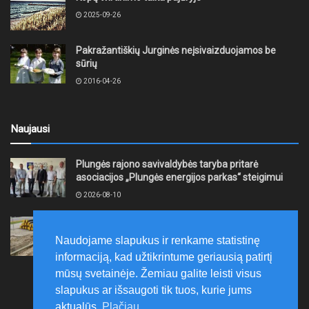
2025-09-26
Pakražantiškių Jurginės neįsivaizduojamos be
sūrių
2016-04-26
Naujausi
Plungės rajono savivaldybės taryba pritarė
asociacijos „Plungės energijos parkas“ steigimui
2026-08-10
UAB „Šiaulių energija“ vykdo šilumos tinklų
rekonstravimo darbus
Naudojame slapukus ir renkame statistinę
2026-08-10
informaciją, kad užtikrintume geriausią patirtį
mūsų svetainėje. Žemiau galite leisti visus
slapukus ar išsaugoti tik tuos, kurie jums
aktualūs.
Plačiau