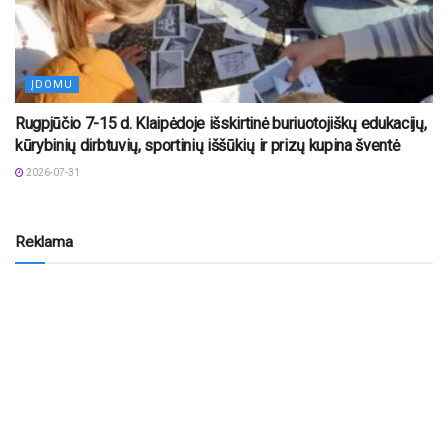
ĮDOMU
Rugpjūčio 7-15 d. Klaipėdoje išskirtinė buriuotojiškų edukacijų,
kūrybinių dirbtuvių, sportinių iššūkių ir prizų kupina šventė
2026-07-31
Reklama