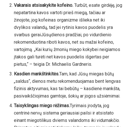
Vakarais atsisakykite kofeino.
Turbūt, esate girdėję, jog
nepatartina kavos vartoti prieš miegą, tačiau ar
žinojote, jog kofeinas organizme išlieka net iki
dvylikos valandų, tad jei rytinis kavos puodelis yra
svarbus geraiJūsųdienos pradžiai, po vidurdienio
rekomenduotina riboti kavos, net su mažai kofeino,
vartojimą. „Kai kurių žmonių miego kokybei neigiamos
įtakos gali turėti net kavos puodelis išgertas per
pietus,“ – teigia Dr. Michaelis Gardneris.
Kasdien mankštinkitės.
Tam, kad Jūsų miegas būtų
„saldus“, dienos metu rekomenduojamas bent lengvas
fizinis aktyvumas, kas tai bebūtų – kasdienė mankšta,
pasivaikščiojimas gamtoje, šokių ar jogos užsiėmimai.
Taisyklingas miego rėžimas.
Tyrimais įrodyta, jog
centrinė nervų sistema geriausiai pailsi ir atsistato
einant miegotilikus dviems valandoms iki vidurnakčio.