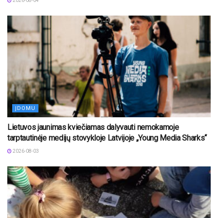
2026-08-04
ĮDOMU
Lietuvos jaunimas kviečiamas dalyvauti nemokamoje
tarptautinėje medijų stovykloje Latvijoje „Young Media Sharks“
2026-08-03