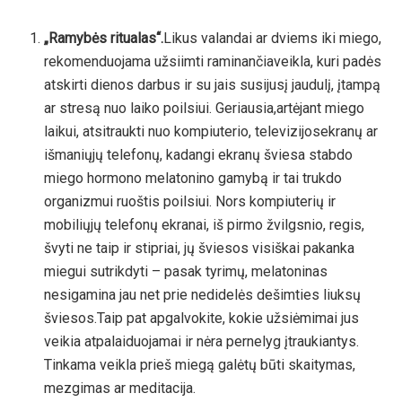
„Ramybės ritualas“.
Likus valandai ar dviems iki miego,
rekomenduojama užsiimti raminančiaveikla, kuri padės
atskirti dienos darbus ir su jais susijusį jaudulį, įtampą
ar stresą nuo laiko poilsiui. Geriausia,artėjant miego
laikui, atsitraukti nuo kompiuterio, televizijosekranų ar
išmaniųjų telefonų, kadangi ekranų šviesa stabdo
miego hormono melatonino gamybą ir tai trukdo
organizmui ruoštis poilsiui. Nors kompiuterių ir
mobiliųjų telefonų ekranai, iš pirmo žvilgsnio, regis,
švyti ne taip ir stipriai, jų šviesos visiškai pakanka
miegui sutrikdyti – pasak tyrimų, melatoninas
nesigamina jau net prie nedidelės dešimties liuksų
šviesos.Taip pat apgalvokite, kokie užsiėmimai jus
veikia atpalaiduojamai ir nėra pernelyg įtraukiantys.
Tinkama veikla prieš miegą galėtų būti skaitymas,
mezgimas ar meditacija.