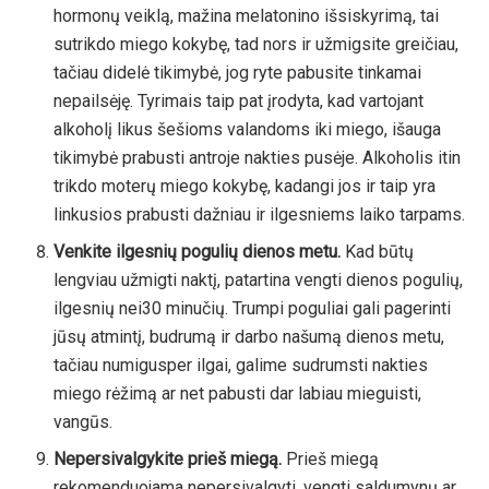
hormonų veiklą, mažina melatonino išsiskyrimą, tai
sutrikdo miego kokybę, tad nors ir užmigsite greičiau,
tačiau didelė tikimybė, jog ryte pabusite tinkamai
nepailsėję. Tyrimais taip pat įrodyta, kad vartojant
alkoholį likus šešioms valandoms iki miego, išauga
tikimybė prabusti antroje nakties pusėje. Alkoholis itin
trikdo moterų miego kokybę, kadangi jos ir taip yra
linkusios prabusti dažniau ir ilgesniems laiko tarpams.
Venkite ilgesnių pogulių dienos metu.
Kad būtų
lengviau užmigti naktį, patartina vengti dienos pogulių,
ilgesnių nei30 minučių. Trumpi poguliai gali pagerinti
jūsų atmintį, budrumą ir darbo našumą dienos metu,
tačiau numigusper ilgai, galime sudrumsti nakties
miego rėžimą ar net pabusti dar labiau mieguisti,
vangūs.
Nepersivalgykite prieš miegą.
Prieš miegą
rekomenduojama nepersivalgyti, vengti saldumynų ar