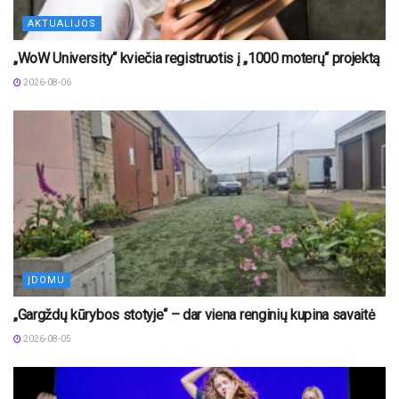
AKTUALIJOS
„WoW University“ kviečia registruotis į „1000 moterų“ projektą
2026-08-06
ĮDOMU
„Gargždų kūrybos stotyje“ – dar viena renginių kupina savaitė
2026-08-05