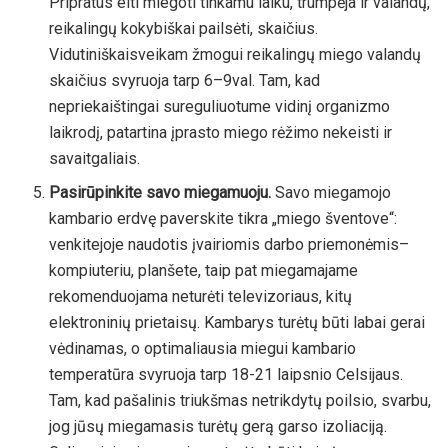
Pripratus eiti miegoti tinkamu laiku, trumpėja ir valandų,
reikalingų kokybiškai pailsėti, skaičius.
Vidutiniškaisveikam žmogui reikalingų miego valandų
skaičius svyruoja tarp 6–9val. Tam, kad
nepriekaištingai sureguliuotume vidinį organizmo
laikrodį, patartina įprasto miego rėžimo nekeisti ir
savaitgaliais.
Pasirūpinkite savo miegamuoju.
Savo miegamojo
kambario erdvę paverskite tikra „miego šventove“:
venkitejoje naudotis įvairiomis darbo priemonėmis–
kompiuteriu, planšete, taip pat miegamajame
rekomenduojama neturėti televizoriaus, kitų
elektroninių prietaisų. Kambarys turėtų būti labai gerai
vėdinamas, o optimaliausia miegui kambario
temperatūra svyruoja tarp 18-21 laipsnio Celsijaus.
Tam, kad pašalinis triukšmas netrikdytų poilsio, svarbu,
jog jūsų miegamasis turėtų gerą garso izoliaciją.