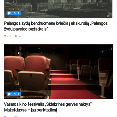
ĮDOMU
Palangos žydų bendruomenė kviečia į ekskursiją „Palangos
žydų paveldo pėdsakais“
2026-08-04
ĮDOMU
Vasaros kino festivalis „Sidabrinės gervės naktys“
Mažeikiuose – jau penktadienį