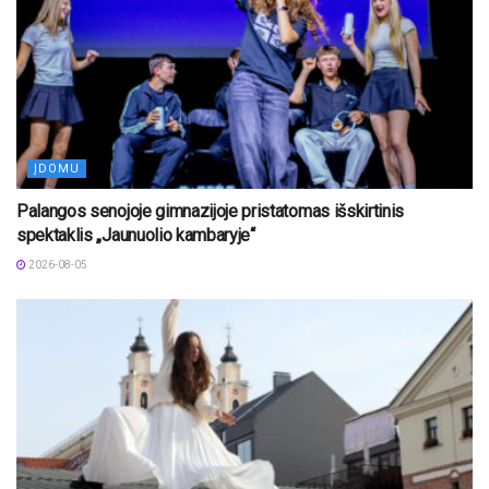
ĮDOMU
Palangos senojoje gimnazijoje pristatomas išskirtinis
spektaklis „Jaunuolio kambaryje“
2026-08-05