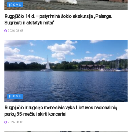
ĮDOMU
Rugpjūčio 14 d. – patyriminė šokio ekskursija „Palanga.
Sugriauti ir atstatyti mitai“
2026-08-05
ĮDOMU
Rugpjūčio ir rugsėjo mėnesiais vyks Lietuvos nacionalinių
parkų 35-mečiui skirti koncertai
2026-08-05