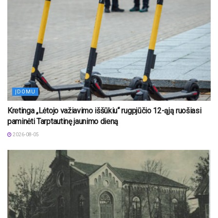
ĮDOMU
Kretinga „Lėtojo važiavimo iššūkiu“ rugpjūčio 12-ąją ruošiasi
paminėti Tarptautinę jaunimo dieną
2026-08-05