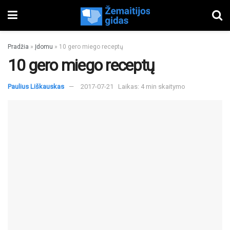
Pradžia
»
Įdomu
»
10 gero miego receptų
10 gero miego receptų
Paulius Liškauskas
2017-07-21
Laikas: 4 min skaitymo