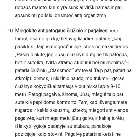
riebaus maisto, kuris yra sunkiai virškinamas ir gali
apsunkinti poilsiui besiruošiantį organizmą.
Miegokite ant patogaus čiužinio ir pagalvės.
Visi,
turbūt, esame girdėję lietuvių liaudies patarlę: „kaip
pasiklosi, taip išmiegosi“ ir joje išties nemažai tiesos.
„Pasirūpinkite, jog Jūsų čiužinys būtų ne tik patogus,
bet ir suteiktų tvirtą atramą stuburui bei raumenims,“–
pataria čiužinių ,,Classmed’“ atstovai. Taip pat, patartina
atkreipti dėmesį į čiužinio naudojimo trukmę –geras
čiužinys kokybiškai tarnauja vidutiniškai apie 9-10
metų. Patogi pagalvė, žinoma, Jūsų miegui taip pat
suteikia papildomo komforto. Tam, kad išvengtumėte
nugaros ir kaklo skausmų, užtektų miegoti ant vienos
pagalvės, kuri miego metu jūsų galvą ir kaklą turėtų
išlaikyti lygioje padėtyje su stuburu, panašioje
pozicijoje, kaip stovint. Pagalvę patartina keisti ne