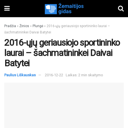
Pradžia
»
Žinios
»
Plungė
»
2016-ųjų geriausiojo sportininko laurai –
šachmatininkei Daivai Batytei
2016-ųjų geriausiojo sportininko
laurai – šachmatininkei Daivai
Batytei
Paulius Liškauskas
2016-12-22
Laikas: 2 min skaitymo