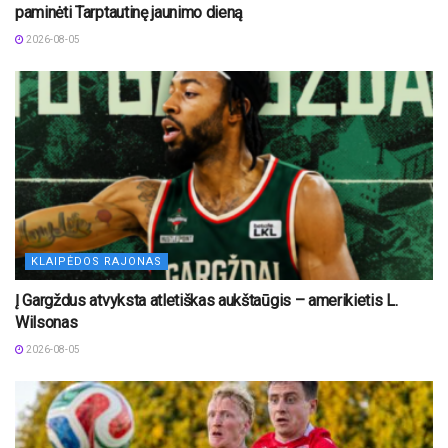
paminėti Tarptautinę jaunimo dieną
2026-08-05
KLAIPĖDOS RAJONAS
Į Gargždus atvyksta atletiškas aukštaūgis – amerikietis L.
Wilsonas
2026-08-05