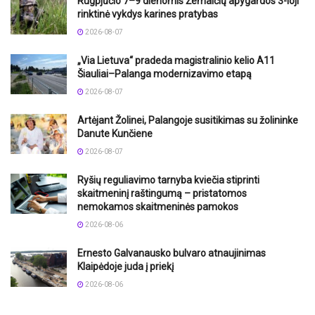
Rugpjūčio 7–9 dienomis Žemaičių apygardos 3-ioji
rinktinė vykdys karines pratybas
2026-08-07
„Via Lietuva“ pradeda magistralinio kelio A11
Šiauliai–Palanga modernizavimo etapą
2026-08-07
Artėjant Žolinei, Palangoje susitikimas su žolininke
Danute Kunčiene
2026-08-07
Ryšių reguliavimo tarnyba kviečia stiprinti
skaitmeninį raštingumą – pristatomos
nemokamos skaitmeninės pamokos
2026-08-06
Ernesto Galvanausko bulvaro atnaujinimas
Klaipėdoje juda į priekį
2026-08-06