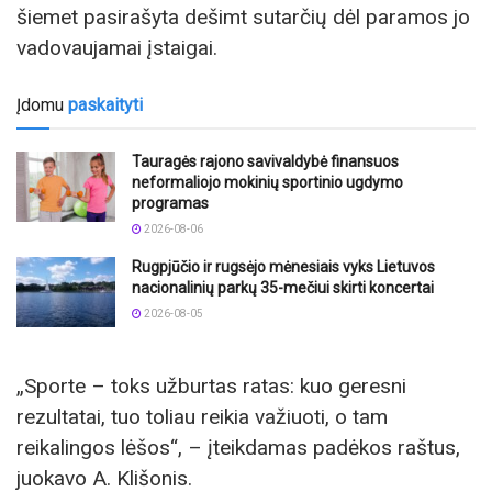
šiemet pasirašyta dešimt sutarčių dėl paramos jo
vadovaujamai įstaigai.
Įdomu
paskaityti
Tauragės rajono savivaldybė finansuos
neformaliojo mokinių sportinio ugdymo
programas
2026-08-06
Rugpjūčio ir rugsėjo mėnesiais vyks Lietuvos
nacionalinių parkų 35-mečiui skirti koncertai
2026-08-05
„Sporte – toks užburtas ratas: kuo geresni
rezultatai, tuo toliau reikia važiuoti, o tam
reikalingos lėšos“, – įteikdamas padėkos raštus,
juokavo A. Klišonis.