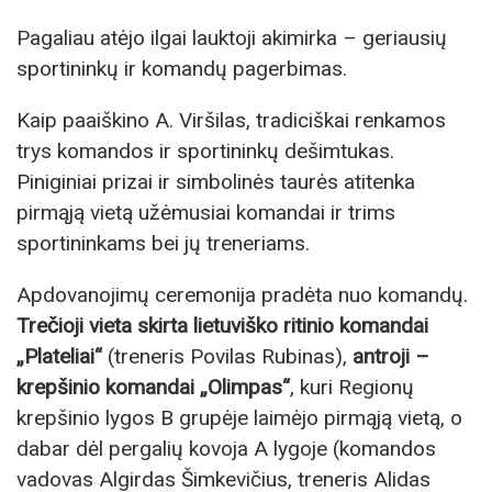
Pagaliau atėjo ilgai lauktoji akimirka – geriausių
sportininkų ir komandų pagerbimas.
Kaip paaiškino A. Viršilas, tradiciškai renkamos
trys komandos ir sportininkų dešimtukas.
Piniginiai prizai ir simbolinės taurės atitenka
pirmąją vietą užėmusiai komandai ir trims
sportininkams bei jų treneriams.
Apdovanojimų ceremonija pradėta nuo komandų.
Trečioji vieta skirta lietuviško ritinio komandai
„Plateliai“
(treneris Povilas Rubinas),
antroji –
krepšinio komandai „Olimpas“
, kuri Regionų
krepšinio lygos B grupėje laimėjo pirmąją vietą, o
dabar dėl pergalių kovoja A lygoje (komandos
vadovas Algirdas Šimkevičius, treneris Alidas