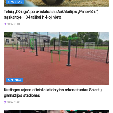
SPORTAS
Telšių „Džiugo“, po akistatos su Aukštaitijos „Panevėžiu“,
sąskaitoje – 34 taškai ir 4-oji vieta
2026-08-04
APLINKA
Kretingos rajone oficialiai atidarytas rekonstruotas Salantų
gimnazijos stadionas
2026-08-03