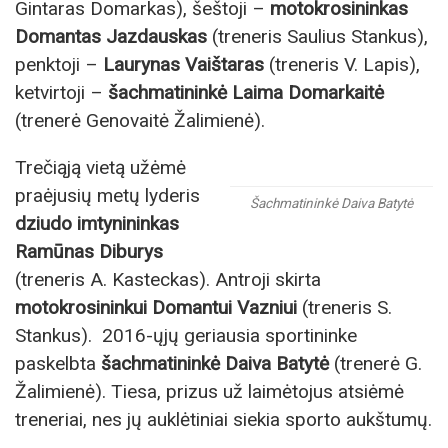
Gintaras Domarkas), šeštoji –
motokrosininkas
Domantas Jazdauskas
(treneris Saulius Stankus),
penktoji –
Laurynas Vaištaras
(treneris V. Lapis),
ketvirtoji –
šachmatininkė Laima Domarkaitė
(trenerė Genovaitė Žalimienė).
Trečiąją vietą užėmė
praėjusių metų lyderis
Šachmatininkė Daiva Batytė
dziudo imtynininkas
Ramūnas Diburys
(treneris A. Kasteckas). Antroji skirta
motokrosininkui Domantui Vazniui
(treneris S.
Stankus). 2016-ųjų geriausia sportininke
paskelbta
šachmatininkė Daiva Batytė
(trenerė G.
Žalimienė). Tiesa, prizus už laimėtojus atsiėmė
treneriai, nes jų auklėtiniai siekia sporto aukštumų.