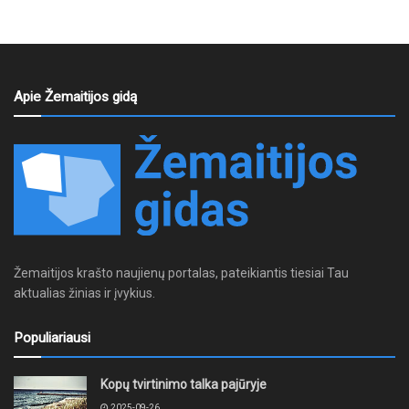
Apie Žemaitijos gidą
Žemaitijos krašto naujienų portalas, pateikiantis tiesiai Tau
aktualias žinias ir įvykius.
Populiariausi
Kopų tvirtinimo talka pajūryje
2025-09-26