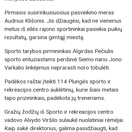
Pirmasis susirinkusiuosius pasveikino meras
Audrius Klišonis. Jis džiaugėsi, kad ne vienerius
metus iš eilės rajono sportininkai pasiekia puikių
rezultatų, garsina gimtąjį miestą.
Sporto tarybos pirmininkas Algirdas Pečiulis
sporto entuziastams perdavė Seimo nario Jono
Varkalio linkėjimus neprarasti noro tobulėti.
Padėkos raštai įteikti 114 Plungės sporto ir
rekreacijos centro auklėtinių, kurie šiais metais
tapo prizininkais, padėkota jų treneriams.
Gražių žodžių iš Sporto ir rekreacijos centro
vadovo Alvydo Viršilo sulaukė nuolatiniai rėmėjai.
Kaip sakė direktorius, galima pasidžiaugti, kad