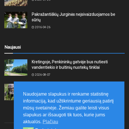
Pakražantiškių Jurginės neįsivaizduojamos be
sūrių
2016-04-26
Naujausi
Kretingoje, Penkininkų gatvėje bus nutiesti
vandentiekio ir buitinių nuotekų tinklai
2026-08-07
Rugpjūčio 7–9 dienomis Žemaičių apygardos 3-ioji
rinktinė vykdys karines pratybas
Naudojame slapukus ir renkame statistinę
2026-08-07
informaciją, kad užtikrintume geriausią patirtį
mūsų svetainėje. Žemiau galite leisti visus
slapukus ar išsaugoti tik tuos, kurie jums
aktualūs.
Plačiau