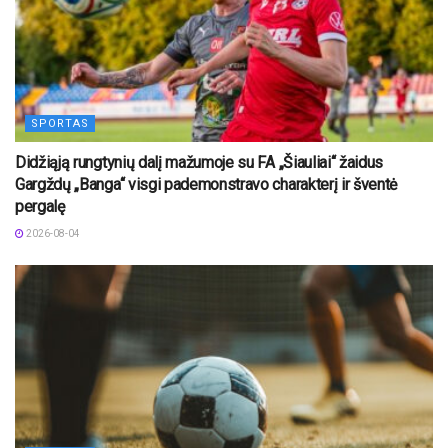
SPORTAS
Didžiąją rungtynių dalį mažumoje su FA „Šiauliai“ žaidus
Gargždų „Banga“ visgi pademonstravo charakterį ir šventė
pergalę
2026-08-04