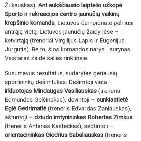
Žukauskas).
Ant aukščiausio laiptelio užkopė
Sporto ir rekreacijos centro jaunučių vaikinų
krepšinio komanda
, Lietuvos čempionate pelniusi
antrąją vietą, Lietuvos jaunučių žaidynėse –
ketvirtąją (treneriai Virgilijus Lapis ir Eugenijus
Jurgutis). Be to, šios komandos narys Laurynas
Vaištaras žaidė šalies rinktinėje.
Susumavus rezultatus, sudarytas geriausių
sportininkų dešimtukas. Dešimtoji vieta –
irkluotojas Mindaugas Vasiliauskas
(treneris
Edmundas Gelčinskas), devintoji –
sunkiaatletė
Eglė Gedrimaitė
(treneris Edvardas Zaniauskas),
aštuntoji –
dziudo imtynininkas Robertas Zimkus
(treneris Antanas Kasteckas), septintoji –
orientacininkas Giedrius Sabaliauskas
(treneris