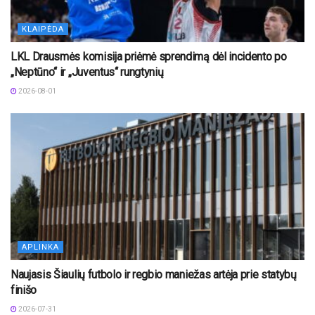
KLAIPĖDA
LKL Drausmės komisija priėmė sprendimą dėl incidento po
„Neptūno“ ir „Juventus“ rungtynių
2026-08-01
APLINKA
Naujasis Šiaulių futbolo ir regbio maniežas artėja prie statybų
finišo
2026-07-31