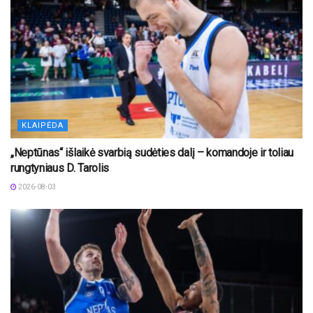
KLAIPĖDA
„Neptūnas“ išlaikė svarbią sudėties dalį – komandoje ir toliau
rungtyniaus D. Tarolis
2026-08-03