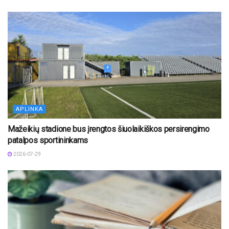
APLINKA
Mažeikių stadione bus įrengtos šiuolaikiškos persirengimo
patalpos sportininkams
2026-07-29