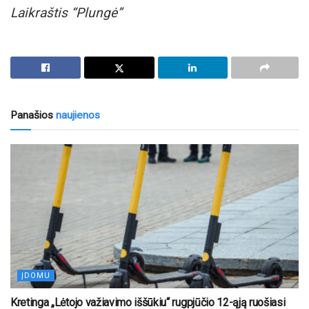
Laikraštis “Plungė”
Panašios
naujienos
ĮDOMU
Kretinga „Lėtojo važiavimo iššūkiu“ rugpjūčio 12-ąją ruošiasi