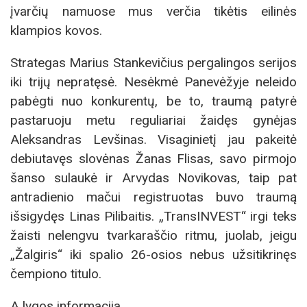
įvarčių namuose mus verčia tikėtis eilinės
klampios kovos.
Strategas Marius Stankevičius pergalingos serijos
iki trijų nepratęsė. Nesėkmė Panevėžyje neleido
pabėgti nuo konkurentų, be to, traumą patyrė
pastaruoju metu reguliariai žaidęs gynėjas
Aleksandras Levšinas. Visaginietį jau pakeitė
debiutavęs slovėnas Žanas Flisas, savo pirmojo
šanso sulaukė ir Arvydas Novikovas, taip pat
antradienio mačui registruotas buvo traumą
išsigydęs Linas Pilibaitis. „TransINVEST“ irgi teks
žaisti nelengvu tvarkaraščio ritmu, juolab, jeigu
„Žalgiris“ iki spalio 26-osios nebus užsitikrinęs
čempiono titulo.
A lygos informacija