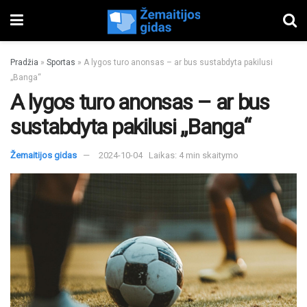
Pradžia
»
Sportas
»
A lygos turo anonsas – ar bus sustabdyta pakilusi
„Banga“
A lygos turo anonsas – ar bus
sustabdyta pakilusi „Banga“
Žemaitijos gidas
2024-10-04
Laikas: 4 min skaitymo