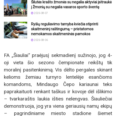
Šilutės krašto žmonės su negalia aktyviai įsitraukė
į Žmonių su negalia vasaros sporto šventę
2026-08-07
Ryšių reguliavimo tarnyba kviečia stiprinti
skaitmeninį raštingumą – pristatomos
nemokamos skaitmeninės pamokos
2026-08-06
FA „Šiauliai“ praėjusį sekmadienį sužinojo, jog 4-
oji vieta šio sezono čempionate reikštų tik
moralinį pasitenkinimą. Vis dėlto pergales skinant
kelioms žemiau turnyro lentelėje esančioms
komandoms, Mindaugo Čepo kariaunai teks
paprakaituoti renkant taškus ir kovoje dėl išlikimo
– tvarkaraštis laukia išties nelengvas. Šiauliečiai
demonstruoja, jog yra viena geriausių namų ekipų
– pagrindiniame miesto stadione šiemet