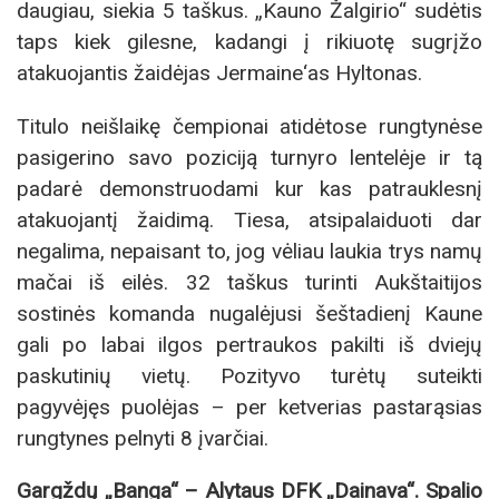
daugiau, siekia 5 taškus. „Kauno Žalgirio“ sudėtis
taps kiek gilesne, kadangi į rikiuotę sugrįžo
atakuojantis žaidėjas Jermaine‘as Hyltonas.
Titulo neišlaikę čempionai atidėtose rungtynėse
pasigerino savo poziciją turnyro lentelėje ir tą
padarė demonstruodami kur kas patrauklesnį
atakuojantį žaidimą. Tiesa, atsipalaiduoti dar
negalima, nepaisant to, jog vėliau laukia trys namų
mačai iš eilės. 32 taškus turinti Aukštaitijos
sostinės komanda nugalėjusi šeštadienį Kaune
gali po labai ilgos pertraukos pakilti iš dviejų
paskutinių vietų. Pozityvo turėtų suteikti
pagyvėjęs puolėjas – per ketverias pastarąsias
rungtynes pelnyti 8 įvarčiai.
Gargždų „Banga“ – Alytaus DFK „Dainava“. Spalio