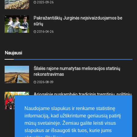
2025-09-26
Pakražantiškių Jurginės neįsivaizduojamos be
sūrių
2016-04-26
Naujausi
Šilalės rajone numatytas melioracijos statinių
rekonstravimas
2026-08-09
Ariogaloje nuskambėjo tradicinis tremtinių, politinių
kalinių ir laisvės kovų dalyvių sąskrydis „Su Lietuva
širdy“
Naudojame slapukus ir renkame statistinę
2026-08-08
informaciją, kad užtikrintume geriausią patirtį
mūsų svetainėje. Žemiau galite leisti visus
slapukus ar išsaugoti tik tuos, kurie jums