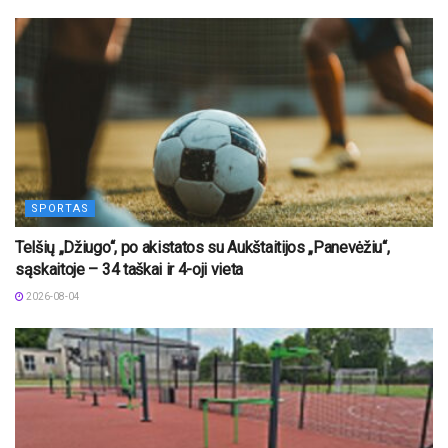
SPORTAS
Telšių „Džiugo“, po akistatos su Aukštaitijos „Panevėžiu“,
sąskaitoje – 34 taškai ir 4-oji vieta
2026-08-04