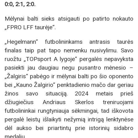
0:0, 2:1, 2:0.
Mėlynai balti sieks atsigauti po patirto nokauto
„FPRO LFF taurėje“.
„Hegelmann“ futbolininkams antrasis taurės
finalas taip pat tapo nemenku nusivylimu. Savo
ruožtu „TOPsport A lygoje“ pergalės nepavyksta
pasiekti jau daugiau negu pusantro mėnesio –
„Žalgiris“ pabėgo ir mėlynai balti po šio oponento
bei „Kauno Žalgirio“ penktadienio mačo dar geriau
žinos savo situaciją. 2024 metais prieš
džiugiečius Andriaus Skerlos treniruojami
futbolininkai rungtyniauja sėkmingai, tad iškovota
pergalė leistų išlaikyti nežymią intrigą lenktynėse
dėl aukso bei priartintų prie istorinių sidabro
medalių.