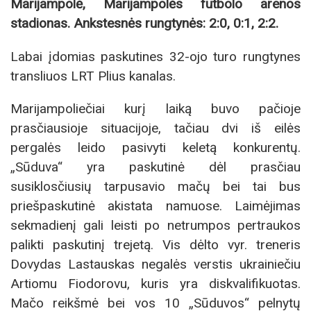
Marijampolė, Marijampolės futbolo arenos
stadionas. Ankstesnės rungtynės: 2:0, 0:1, 2:2.
Labai įdomias paskutines 32-ojo turo rungtynes
transliuos LRT Plius kanalas.
Marijampoliečiai kurį laiką buvo pačioje
prasčiausioje situacijoje, tačiau dvi iš eilės
pergalės leido pasivyti keletą konkurentų.
„Sūduva“ yra paskutinė dėl prasčiau
susiklosčiusių tarpusavio mačų bei tai bus
priešpaskutinė akistata namuose. Laimėjimas
sekmadienį gali leisti po netrumpos pertraukos
palikti paskutinį trejetą. Vis dėlto vyr. treneris
Dovydas Lastauskas negalės verstis ukrainiečiu
Artiomu Fiodorovu, kuris yra diskvalifikuotas.
Mačo reikšmė bei vos 10 „Sūduvos“ pelnytų