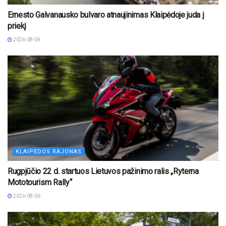
Ernesto Galvanausko bulvaro atnaujinimas Klaipėdoje juda į
priekį
2026-08-06
KLAIPĖDOS RAJONAS
Rugpjūčio 22 d. startuos Lietuvos pažinimo ralis „Ryterna
Mototourism Rally“
2026-08-06