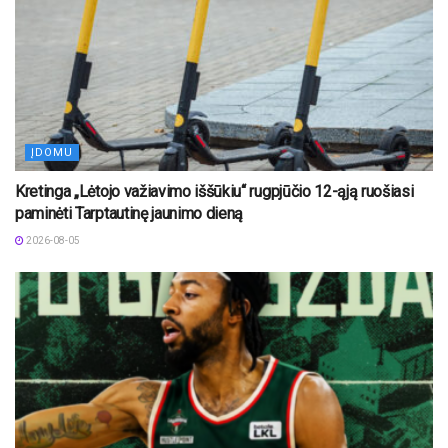
ĮDOMU
Kretinga „Lėtojo važiavimo iššūkiu“ rugpjūčio 12-ąją ruošiasi
paminėti Tarptautinę jaunimo dieną
2026-08-05