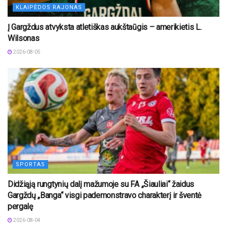
KLAIPĖDOS RAJONAS
Į Gargždus atvyksta atletiškas aukštaūgis – amerikietis L.
Wilsonas
2026-08-05
SPORTAS
Didžiąją rungtynių dalį mažumoje su FA „Šiauliai“ žaidus
Gargždų „Banga“ visgi pademonstravo charakterį ir šventė
pergalę
2026-08-04