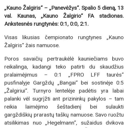
„Kauno Žalgiris“ – „Panevėžys“. Spalio 5 dieną, 13
val. Kaunas, „Kauno Žalgirio“ FA stadionas.
Ankstesnės rungtynės: 0:1, 0:0, 2:1.
Visas likusias čempionato rungtynes „Kauno
Žalgiris“ žais namuose.
Poros savaičių pertraukėlė kauniečiams buvo
reikalinga, kadangi teko patirti du skaudžius
pralaimėjimus – 0:1 „FPRO LFF taurės“
pusfinalyje Gargždų „Bangai“ bei sostinėje 0:5
„Žalgiriui“. Turnyro lentelėje padėtis yra labai
palanki vėl sugrįžti ant prizininkų pakylos – tam
reikia laimėjimo šeštadienį bei sulaukti
gargždiškių prarastų taškų namuose. Savo ruožtu
atsilikimas nuo „Hegelmann“, sužaidus dvikova