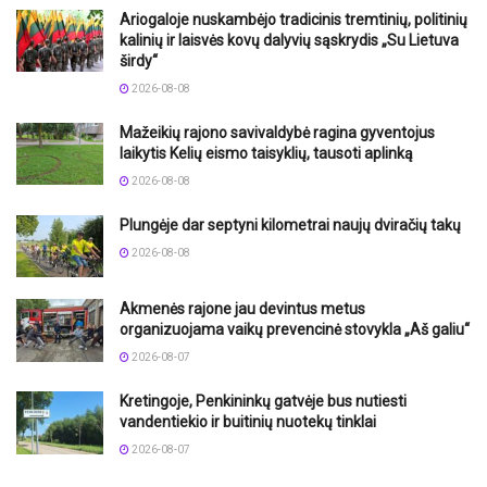
Ariogaloje nuskambėjo tradicinis tremtinių, politinių
kalinių ir laisvės kovų dalyvių sąskrydis „Su Lietuva
širdy“
2026-08-08
Mažeikių rajono savivaldybė ragina gyventojus
laikytis Kelių eismo taisyklių, tausoti aplinką
2026-08-08
Plungėje dar septyni kilometrai naujų dviračių takų
2026-08-08
Akmenės rajone jau devintus metus
organizuojama vaikų prevencinė stovykla „Aš galiu“
2026-08-07
Kretingoje, Penkininkų gatvėje bus nutiesti
vandentiekio ir buitinių nuotekų tinklai
2026-08-07