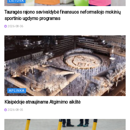
LIETUVA
Tauragės rajono savivaldybė finansuos neformaliojo mokinių
sportinio ugdymo programas
2026-08-06
APLINKA
Klaipėdoje atnaujinama Atgimimo aikštė
2026-08-05