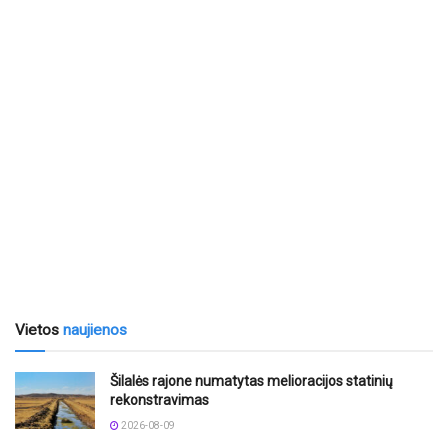
Vietos
naujienos
Šilalės rajone numatytas melioracijos statinių
rekonstravimas
2026-08-09