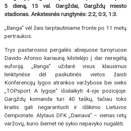
5 dieną, 15 val. Gargždai, Gargždų miesto
stadionas. Ankstesnės rungtynės: 2:2, 0:3, 1:3.
„Banga“ vėl žais tarptautiniame fronte po 11 metų
pertraukos.
Trys pastarosios pergalės abiejuose turnyruose
Davido Afonso kariauną kilstelėjo į dar neregėtą
euforiją. „Banga“ uždarė visus klausimus
lenktynėse dėl paskutinės vietos žaisti
Konferencijų lygos atrankos varžybose bei sieks
„TOPsport A lygoje“ išsilaikyti 4-oje pozicijoje.
Gargždų komanda turi 40 taškų, tačiau toks
kraitis gali negarantuoti ir išlikimo Lietuvos
čempionate. Alytaus DFK „Dainava“ – vienas retų
varžovų, kurio šiemet nė sykio nepavyko nugalėti.