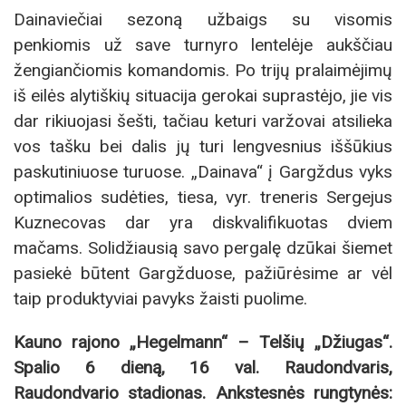
Dainaviečiai sezoną užbaigs su visomis
penkiomis už save turnyro lentelėje aukščiau
žengiančiomis komandomis. Po trijų pralaimėjimų
iš eilės alytiškių situacija gerokai suprastėjo, jie vis
dar rikiuojasi šešti, tačiau keturi varžovai atsilieka
vos tašku bei dalis jų turi lengvesnius iššūkius
paskutiniuose turuose. „Dainava“ į Gargždus vyks
optimalios sudėties, tiesa, vyr. treneris Sergejus
Kuznecovas dar yra diskvalifikuotas dviem
mačams. Solidžiausią savo pergalę dzūkai šiemet
pasiekė būtent Gargžduose, pažiūrėsime ar vėl
taip produktyviai pavyks žaisti puolime.
Kauno rajono „Hegelmann“ – Telšių „Džiugas“.
Spalio 6 dieną, 16 val. Raudondvaris,
Raudondvario stadionas. Ankstesnės rungtynės: