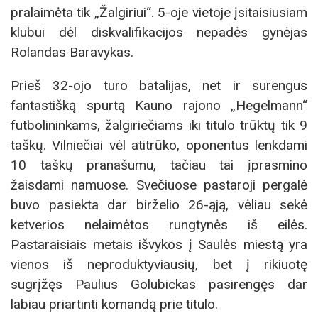
pralaimėta tik „Žalgiriui“. 5-oje vietoje įsitaisiusiam
klubui dėl diskvalifikacijos nepadės gynėjas
Rolandas Baravykas.
Prieš 32-ojo turo batalijas, net ir surengus
fantastišką spurtą Kauno rajono „Hegelmann“
futbolininkams, žalgiriečiams iki titulo trūktų tik 9
taškų. Vilniečiai vėl atitrūko, oponentus lenkdami
10 taškų pranašumu, tačiau tai įprasmino
žaisdami namuose. Svečiuose pastaroji pergalė
buvo pasiekta dar birželio 26-ąją, vėliau sekė
ketverios nelaimėtos rungtynės iš eilės.
Pastaraisiais metais išvykos į Saulės miestą yra
vienos iš neproduktyviausių, bet į rikiuotę
sugrįžęs Paulius Golubickas pasirengęs dar
labiau priartinti komandą prie titulo.