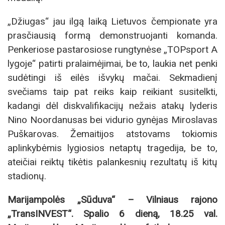
„Džiugas“ jau ilgą laiką Lietuvos čempionate yra
prasčiausią formą demonstruojanti komanda.
Penkeriose pastarosiose rungtynėse „TOPsport A
lygoje“ patirti pralaimėjimai, be to, laukia net penki
sudėtingi iš eilės išvykų mačai. Sekmadienį
svečiams taip pat reiks kaip reikiant susitelkti,
kadangi dėl diskvalifikacijų nežais atakų lyderis
Nino Noordanusas bei vidurio gynėjas Miroslavas
Puškarovas. Žemaitijos atstovams tokiomis
aplinkybėmis lygiosios netaptų tragedija, be to,
ateičiai reiktų tikėtis palankesnių rezultatų iš kitų
stadionų.
Marijampolės „Sūduva“ – Vilniaus rajono
„TransINVEST“. Spalio 6 dieną, 18.25 val.