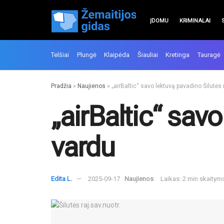
ĮDOMU
KRIMINALAI
Telšiai
Plungė
Klaipėda
Šiauliai
Kretinga
Tauragė
Pradžia
»
Naujienos
»
„airBaltic“ savo lėktuvą pavadino Šilutės
„airBaltic“ sav
vardu
Edita L.
2025-09-17
Naujienos
Laikas: 2 min skaitym