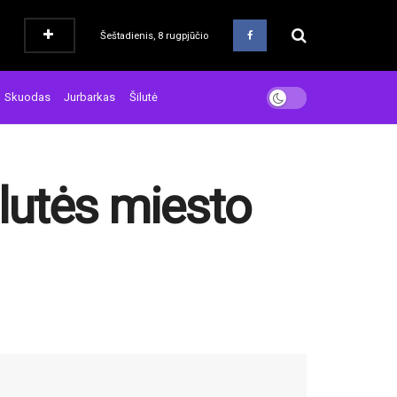
Šeštadienis, 8 rugpjūčio
Skuodas
Jurbarkas
Šilutė
ilutės miesto