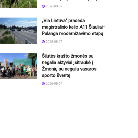
2026-08-07
„Via Lietuva“ pradeda
magistralinio kelio A11 Šiauliai–
Palanga modernizavimo etapą
2026-08-07
Šilutės krašto žmonės su
negalia aktyviai įsitraukė į
Žmonių su negalia vasaros
sporto šventę
2026-08-07