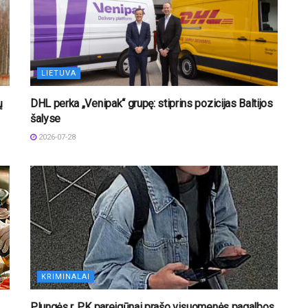
LIETUVA
ų
DHL perka „Venipak“ grupę: stiprins pozicijas Baltijos
šalyse
2026-07-28
KRIMINALAI
Plungės r. PK pareigūnai prašo visuomenės pagalbos