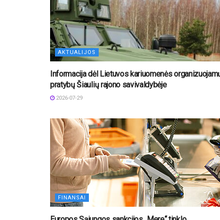
AKTUALIJOS
Informacija dėl Lietuvos kariuomenės organizuojam
pratybų Šiaulių rajono savivaldybėje
2026-07-29
FINANSAI
Europos Sąjungos sankcijos „Mere“ tinklo