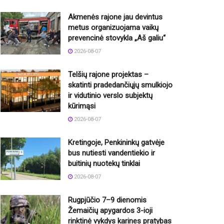
Akmenės rajone jau devintus
metus organizuojama vaikų
prevencinė stovykla „Aš galiu“
2026-08-07
Telšių rajone projektas –
skatinti pradedančiųjų smulkiojo
ir vidutinio verslo subjektų
kūrimąsi
2026-08-07
Kretingoje, Penkininkų gatvėje
bus nutiesti vandentiekio ir
buitinių nuotekų tinklai
2026-08-07
Rugpjūčio 7–9 dienomis
Žemaičių apygardos 3-ioji
rinktinė vykdys karines pratybas