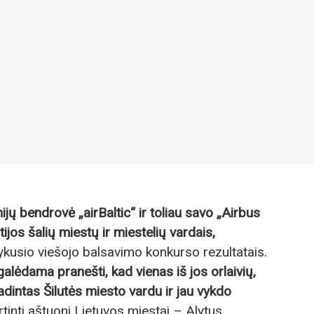
nijų bendrovė „airBaltic“ ir toliau savo „Airbus
jos šalių miestų ir miestelių vardais,
kusio viešojo balsavimo konkurso rezultatais.
galėdama pranešti, kad vienas iš jos orlaivių,
dintas Šilutės miesto vardu ir jau vykdo
rtinti aštuoni Lietuvos miestai – Alytus,