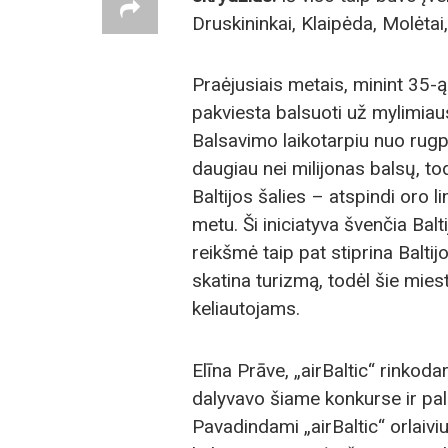
Druskininkai, Klaipėda, Molėtai, Š
Praėjusiais metais, minint 35-
pakviesta balsuoti už mylimiausi
Balsavimo laikotarpiu nuo rugpj
daugiau nei milijonas balsų, to
Baltijos šalies – atspindi oro 
metu. Ši iniciatyva švenčia Balt
reikšmė taip pat stiprina Balti
skatina turizmą, todėl šie miest
keliautojams.
Elīna Prāve, „airBaltic“ rinkod
dalyvavo šiame konkurse ir pa
Pavadindami „airBaltic“ orlaivi