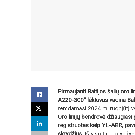
Pirmaujanti Baltijos šalių oro li
A220-300“ lėktuvus vadina Balti
remdamasi 2024 m. rugpjūtį vy
Oro linijų bendrovė džiaugiasi 
registruotas kaip YL-ABR, pava
skrydžius.
Iš viso taip buvo įve