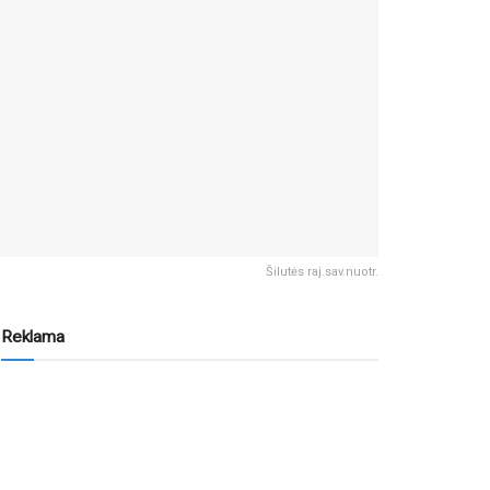
Šilutės raj.sav.nuotr.
Reklama