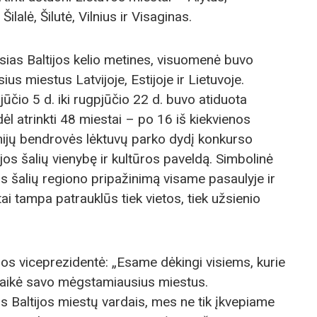
ilalė, Šilutė, Vilnius ir Visaginas.
ąsias Baltijos kelio metines, visuomenė buvo
us miestus Latvijoje, Estijoje ir Lietuvoje.
ūčio 5 d. iki rugpjūčio 22 d. buvo atiduota
dėl atrinkti 48 miestai – po 16 iš kiekvienos
linijų bendrovės lėktuvų parko dydį konkurso
ijos šalių vienybę ir kultūros paveldą. Simbolinė
jos šalių regiono pripažinimą visame pasaulyje ir
ai tampa patrauklūs tiek vietos, tiek užsienio
aros viceprezidentė: „Esame dėkingi visiems, kurie
laikė savo mėgstamiausius miestus.
us Baltijos miestų vardais, mes ne tik įkvepiame