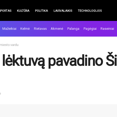
SPORTAS
KULTŪRA
POLITIKA
LAISVALAIKIS
TECHNOLOGIJOS
Mažeikiai
Kelmė
Rietavas
Akmenė
Palanga
Pagėgiai
Raseiniai
 miesto vardu
o lėktuvą pavadino Š
o