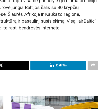
altic“ tapo visame pasaulyje gerbiama oro linijų
rovė jungia Baltijos šalis su 80 krypčių
e, Šiaurės Afrikoje ir Kaukazo regione,
ruktūrą ir pasaulinį susisiekimą. Visą „airBaltic“
galite rasti bendrovės interneto
Dalintis