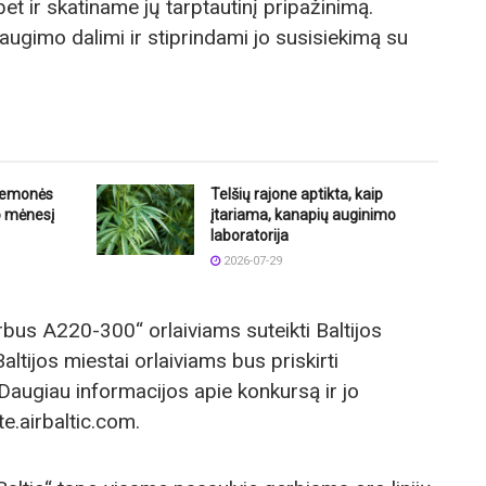
 bet ir skatiname jų tarptautinį pripažinimą.
ugimo dalimi ir stiprindami jo susisiekimą su
riemonės
Telšių rajone aptikta, kaip
o mėnesį
įtariama, kanapių auginimo
laboratorija
2026-07-29
„Airbus A220-300“ orlaiviams suteikti Baltijos
Baltijos miestai orlaiviams bus priskirti
a. Daugiau informacijos apie konkursą ir jo
te.airbaltic.com.