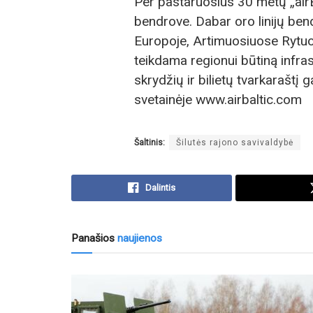
Per pastaruosius 30 metų „airB
bendrove. Dabar oro linijų bend
Europoje, Artimuosiuose Rytuos
teikdama regionui būtiną infrast
skrydžių ir bilietų tvarkaraštį 
svetainėje www.airbaltic.com
Šaltinis:
Šilutės rajono savivaldybė
Dalintis
Panašios
naujienos