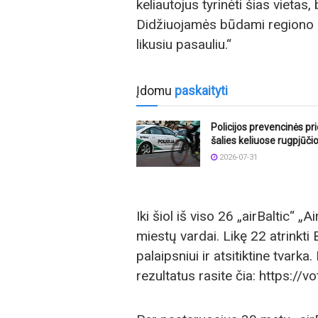
keliautojus tyrinėti šias vietas,
Didžiuojamės būdami regiono a
likusiu pasauliu.“
Įdomu
paskaityti
Policijos prevencinės p
šalies keliuose rugpjūči
2026-07-31
Iki šiol iš viso 26 „airBaltic“ 
miestų vardai. Likę 22 atrinkti 
palaipsniui ir atsitiktine tvark
rezultatus rasite čia: https://vo