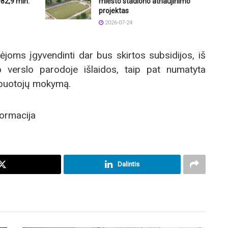
82,9 mln.
miesto stadiono atnaujinimo
projektas
2026-07-24
ėjoms įgyvendinti dar bus skirtos subsidijos, iš
 verslo parodoje išlaidos, taip pat numatyta
rbuotojų mokymą.
formacija
Dalintis