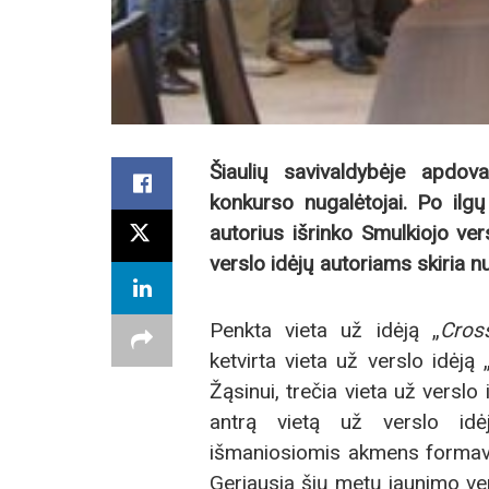
Šiaulių savivaldybėje apdov
konkurso nugalėtojai. Po ilgų 
autorius išrinko Smulkiojo ve
verslo idėjų autoriams skiria n
Penkta vieta už idėją „
Cross
ketvirta vieta už verslo idėj
Žąsinui, trečia vieta už verslo 
antrą vietą už verslo idė
išmaniosiomis akmens formavi
Geriausia šių metų jaunimo ve