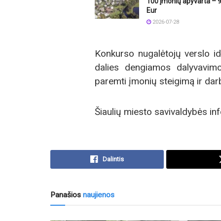
100 įmonių apyvarta – 9
Eur
2026-07-28
Konkurso nugalėtojų verslo id
dalies dengiamos dalyvavimo
paremti įmonių steigimą ir da
Šiaulių miesto savivaldybės in
Dalintis
Panašios
naujienos