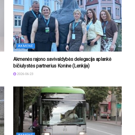
AKMENĖ
Akmenės rajono savivaldybės delegacija aplankė
bičiulystės partnerius Konine (Lenkija)
2026-06-23