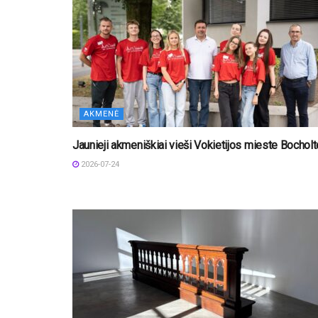
AKMENĖ
Jaunieji akmeniškiai vieši Vokietijos mieste Bocholt
2026-07-24