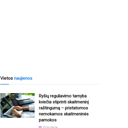
Vietos
naujienos
Ryšių reguliavimo tarnyba
kviečia stiprinti skaitmeninį
raštingumą – pristatomos
nemokamos skaitmeninės
pamokos
2026-08-06