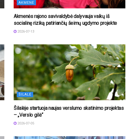
AKMENĖ
Akmenės rajono savivaldybė dalyvauja vaikų iš
socialinę riziką patiriančių šeimų ugdymo projekte
2026-07-13
ŠILALĖ
Šilalėje startuoja naujas verslumo skatinimo projektas
– „Verslo gilė“
2026-07-05