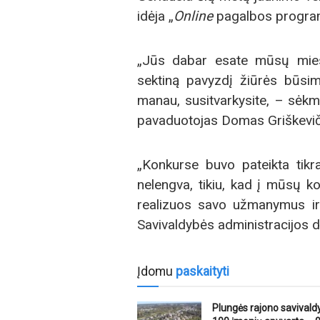
idėja „
Online
pagalbos program
„Jūs dabar esate mūsų miest
sektiną pavyzdį žiūrės būsimi
manau, susitvarkysite, – sėkm
pavaduotojas Domas Griškevič
„Konkurse buvo pateikta tikra
nelengva, tikiu, kad į mūsų k
realizuos savo užmanymus ir
Savivaldybės administracijos d
Įdomu
paskaityti
Plungės rajono savival