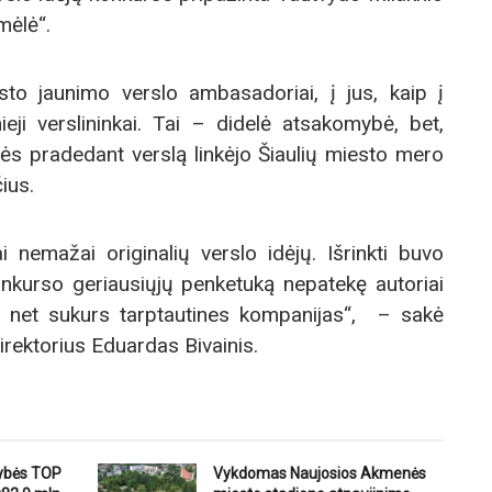
ėlė“.
o jaunimo verslo ambasadoriai, į jus, kaip į
eji verslininkai. Tai – didelė atsakomybė, bet,
ės pradedant verslą linkėjo Šiaulių miesto mero
ius.
i nemažai originalių verslo idėjų. Išrinkti buvo
onkurso geriausiųjų penketuką nepatekę autoriai
 net sukurs tarptautines kompanijas“, – sakė
irektorius Eduardas Bivainis.
dybės TOP
Vykdomas Naujosios Akmenės