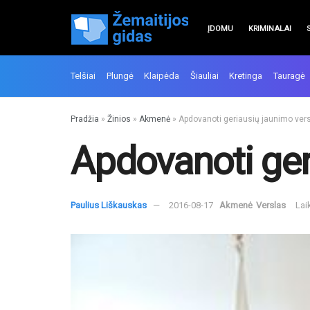
ĮDOMU
KRIMINALAI
Telšiai
Plungė
Klaipėda
Šiauliai
Kretinga
Tauragė
Pradžia
»
Žinios
»
Akmenė
»
Apdovanoti geriausių jaunimo versl
Apdovanoti geri
Paulius Liškauskas
2016-08-17
Akmenė
Verslas
Lai