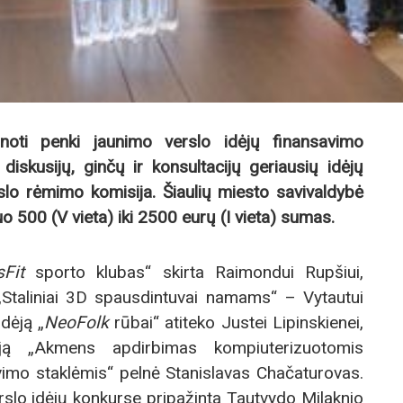
anoti penki jaunimo verslo idėjų finansavimo
diskusijų, ginčų ir konsultacijų geriausių idėjų
rslo rėmimo komisija. Šiaulių miesto savivaldybė
uo 500 (V vieta) iki 2500 eurų (I vieta) sumas.
Fit
sporto klubas“ skirta Raimondui Rupšiui,
ą „Staliniai 3D spausdintuvai namams“ – Vytautui
idėją „
NeoFolk
rūbai“ atiteko Justei Lipinskienei,
ją „Akmens apdirbimas kompiuterizuotomis
mo staklėmis“ pelnė Stanislavas Chačaturovas.
rslo idėjų konkurse pripažinta Tautvydo Milaknio