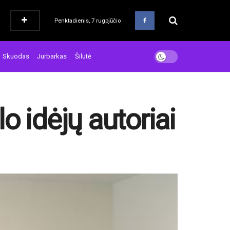
Penktadienis, 7 rugpjūčio
Skuodas
Jurbarkas
Šilutė
o idėjų autoriai