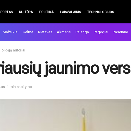
SPORTAS
KULTŪRA
POLITIKA
LAISVALAIKIS
TECHNOLOGIJOS
Mažeikiai
Kelmė
Rietavas
Akmenė
Palanga
Pagėgiai
Raseiniai
o idėjų autoriai
ausių jaunimo versl
kas: 1 min skaitymo