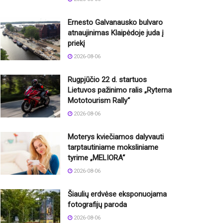
Ernesto Galvanausko bulvaro
atnaujinimas Klaipėdoje juda į
priekį
2026-08-06
Rugpjūčio 22 d. startuos
Lietuvos pažinimo ralis „Ryterna
Mototourism Rally“
2026-08-06
Moterys kviečiamos dalyvauti
tarptautiniame moksliniame
tyrime „MELIORA“
2026-08-06
Šiaulių erdvėse eksponuojama
fotografijų paroda
2026-08-06