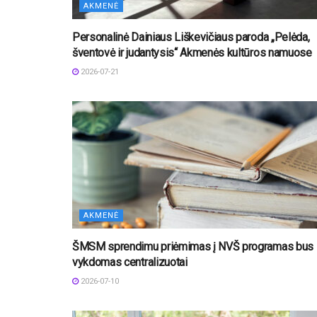
AKMENĖ
Personalinė Dainiaus Liškevičiaus paroda „Pelėda,
šventovė ir judantysis“ Akmenės kultūros namuose
2026-07-21
AKMENĖ
ŠMSM sprendimu priėmimas į NVŠ programas bus
vykdomas centralizuotai
2026-07-10