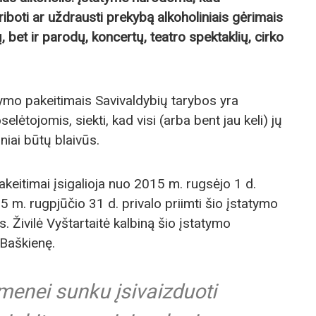
 riboti ar uždrausti prekybą alkoholiniais gėrimais
, bet ir parodų, koncertų, teatro spektaklių, cirko
tymo pakeitimais Savivaldybių tarybos yra
ėtojomis, siekti, kad visi (arba bent jau keli) jų
niai būtų blaivūs.
keitimai įsigalioja nuo 2015 m. rugsėjo 1 d.
15 m. rugpjūčio 31 d. privalo priimti šio įstatymo
 Živilė Vyštartaitė kalbiną šio įstatymo
 Baškienę.
menei sunku įsivaizduoti