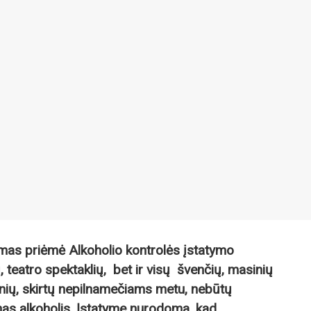
mas priėmė Alkoholio kontrolės įstatymo
, teatro spektaklių, bet ir visų švenčių, masinių
inių, skirtų nepilnamečiams metu, nebūtų
mas alkoholis. Įstatyme nurodoma, kad