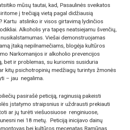
atsitiko mūsų tautai, kad, Pasaulinės sveikatos
itome į trečiąją vietą pagal didžiausią
 Kartu atslinko ir visos girtavimą lydinčios
dikliai. Alkoholis yra tapęs neatsiejamu švenčių,
dėja nusikalstamumas. Viešai demonstruojamas
iamą įtaką nepilnamečiams, blogėja kultūros
imo Narkomanijos ir alkoholio prevencijos
ką, bet ir problemas, su kuriomis susiduria
ar kitų psichotropinių medžiagų turintys žmonės
yti – jau negalima.
liečių pasirašė peticiją, raginusią pakeisti
lės įstatymo straipsnius ir uždrausti prekiauti
toti ar jų turėti viešuosiuose renginiuose,
nesni nei 18 metų. Peticiją inicijavo dainų
 Mamontovas bei kultūros mecenatas Ramūnas