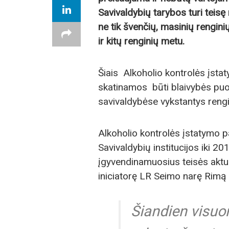
Savivaldybių tarybos turi teisę
ne tik švenčių, masinių renginių
ir kitų renginių metu.
Šiais Alkoholio kontrolės įsta
skatinamos būti blaivybės puosel
savivaldybėse vykstantys rengi
Alkoholio kontrolės įstatymo pa
Savivaldybių institucijos iki 20
įgyvendinamuosius teisės aktus.
iniciatorę LR Seimo narę Rimą
Šiandien visuo