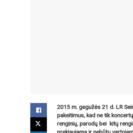
2015 m. gegužės 21 d. LR Sei
pakeitimus, kad ne tik koncertų
renginių, parodų bei kitų reng
prekiaujama ir nebūtų vartoja