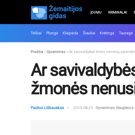
ĮDOMU
KRIMINALAI
Telšiai
Plungė
Klaipėda
Šiauliai
Kretinga
Tauragė
Pradžia
»
Gyvenimas
»
Ar savivaldybės imsis esminių sprendi
Ar savivaldybė
žmonės nenusi
Paulius Liškauskas
2015-08-25
Gyvenimas
Naujienos