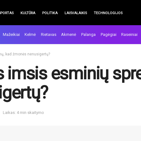
SPORTAS
KULTŪRA
POLITIKA
LAISVALAIKIS
TECHNOLOGIJOS
Mažeikiai
Kelmė
Rietavas
Akmenė
Palanga
Pagėgiai
Raseiniai
mų, kad žmonės nenusigertų?
s imsis esminių spr
gertų?
Laikas: 4 min skaitymo