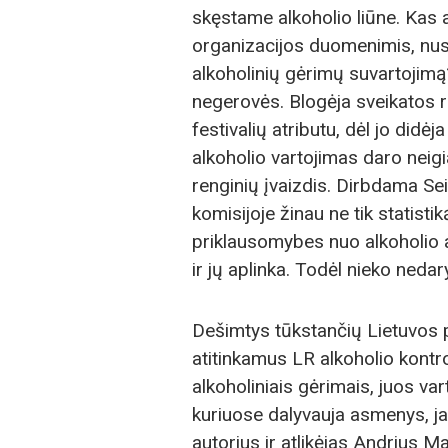
skęstame alkoholio liūne. Kas 
organizacijos duomenimis, nusir
alkoholinių gėrimų suvartojimą?
negerovės. Blogėja sveikatos ro
festivalių atributu, dėl jo di
alkoholio vartojimas daro neig
renginių įvaizdis. Dirbdama Se
komisijoje žinau ne tik statisti
priklausomybes nuo alkoholio 
ir jų aplinka. Todėl nieko nedar
Dešimtys tūkstančių Lietuvos pi
atitinkamus LR alkoholio kontro
alkoholiniais gėrimais, juos var
kuriuose dalyvauja asmenys, jau
autorius ir atlikėjas Andrius