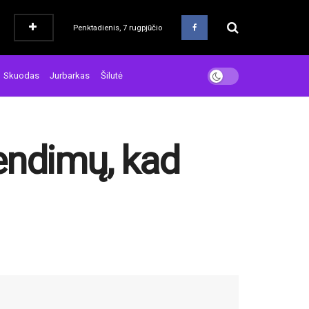
Penktadienis, 7 rugpjūčio
Skuodas
Jurbarkas
Šilutė
endimų, kad