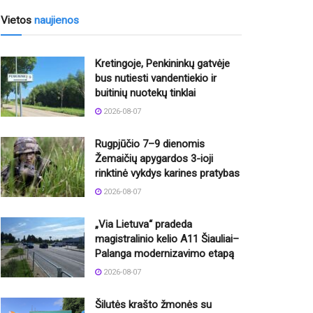
Vietos
naujienos
Kretingoje, Penkininkų gatvėje
bus nutiesti vandentiekio ir
buitinių nuotekų tinklai
2026-08-07
Rugpjūčio 7–9 dienomis
Žemaičių apygardos 3-ioji
rinktinė vykdys karines pratybas
2026-08-07
„Via Lietuva“ pradeda
magistralinio kelio A11 Šiauliai–
Palanga modernizavimo etapą
2026-08-07
Šilutės krašto žmonės su