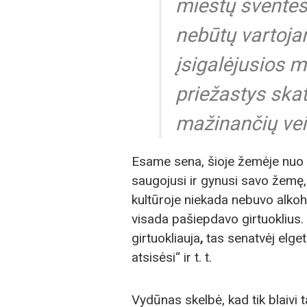
miestų šventes 
nebūtų vartojam
įsigalėjusios m
priežastys skat
mažinančių ve
Esame sena, šioje žemėje nuo a
saugojusi ir gynusi savo žemę, 
kultūroje niekada nebuvo alkoh
visada pašiepdavo girtuoklius.
girtuokliauja
,
tas senatvėj elgeta
atsisėsi“ ir t. t.
Vydūnas skelbė, kad tik blaivi tau