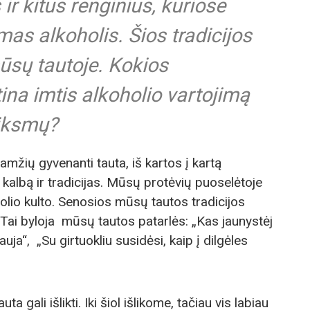
ir kitus renginius, kuriose
as alkoholis. Šios tradicijos
ūsų tautoje. Kokios
ina imtis alkoholio vartojimą
iksmų?
mžių gyvenanti tauta, iš kartos į kartą
kalbą ir tradicijas. Mūsų protėvių puoselėtoje
olio kulto. Senosios mūsų tautos tradicijos
 Tai byloja mūsų tautos patarlės: „Kas jaunystėj
uja“, „Su girtuokliu susidėsi, kaip į dilgėles
ta gali išlikti. Iki šiol išlikome, tačiau vis labiau