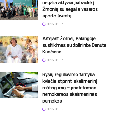
negalia aktyviai įsitraukė į
Žmonių su negalia vasaros
sporto šventę
2026-08-07
Artėjant Žolinei, Palangoje
susitikimas su žolininke Danute
Kunčiene
2026-08-07
Ryšių reguliavimo tarnyba
kviečia stiprinti skaitmeninį
raštingumą – pristatomos
nemokamos skaitmeninės
pamokos
2026-08-06